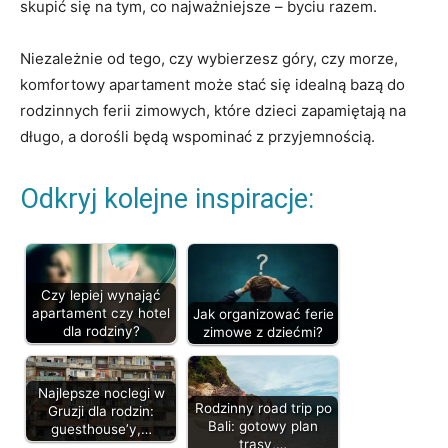
skupić się na tym, co najważniejsze – byciu razem.
Niezależnie od tego, czy wybierzesz góry, czy morze,
komfortowy apartament może stać się idealną bazą do
rodzinnych ferii zimowych, które dzieci zapamiętają na
długo, a dorośli będą wspominać z przyjemnością.
Odkryj kolejne inspiracje:
Czy lepiej wynająć
apartament czy hotel
Jak organizować ferie
dla rodziny?
zimowe z dziećmi?
Najlepsze noclegi w
Rodzinny road trip po
Gruzji dla rodzin:
Bali: gotowy plan
guesthouse’y,…
trasy,…