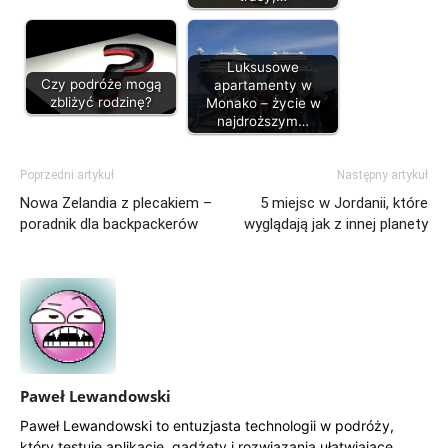
Luksusowe
Czy podróże mogą
apartamenty w
zbliżyć rodzinę?
Monako – życie w
najdroższym…
Poprzedni artykuł
Następny artykuł
Nowa Zelandia z plecakiem –
5 miejsc w Jordanii, które
poradnik dla backpackerów
wyglądają jak z innej planety
Paweł Lewandowski
Paweł Lewandowski to entuzjasta technologii w podróży,
który testuje aplikacje, gadżety i rozwiązania ułatwiające