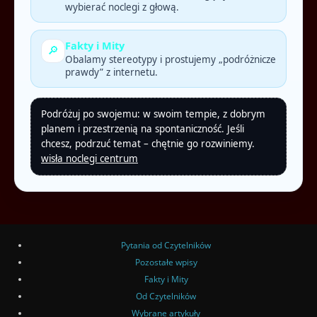
wybierać noclegi z głową.
Fakty i Mity
🔎
Obalamy stereotypy i prostujemy „podróżnicze
prawdy” z internetu.
Podróżuj po swojemu: w swoim tempie, z dobrym
planem i przestrzenią na spontaniczność. Jeśli
chcesz, podrzuć temat – chętnie go rozwiniemy.
wisła noclegi centrum
Pytania od Czytelników
Pozostałe wpisy
Fakty i Mity
Od Czytelników
Wybrane artykuły