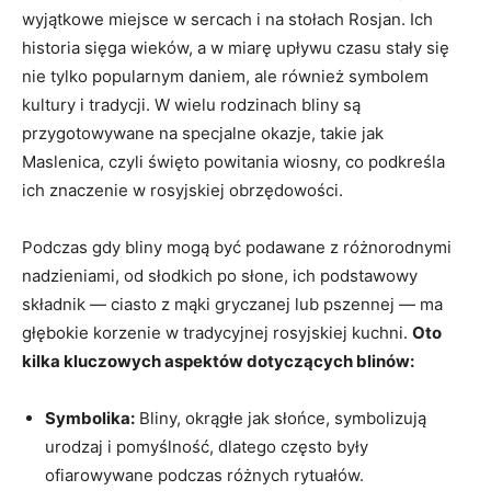
wyjątkowe miejsce w sercach i​ na ​stołach Rosjan. Ich
historia sięga wieków, a w miarę upływu czasu⁢ stały się
‍nie ‌tylko⁤ popularnym⁤ daniem, ale również symbolem
kultury i tradycji. W wielu rodzinach⁤ bliny są
‍przygotowywane ⁤na specjalne okazje, takie⁤ jak​
Maslenica, ​czyli​ święto powitania‌ wiosny, co podkreśla
ich znaczenie w rosyjskiej obrzędowości.
Podczas gdy ⁤bliny mogą być podawane z różnorodnymi
nadzieniami,‌ od słodkich po słone, ich‌ podstawowy
składnik — ⁢ciasto z ⁣mąki gryczanej⁣ lub pszennej — ‍ma‍
głębokie korzenie w tradycyjnej rosyjskiej ​kuchni.
Oto
kilka kluczowych ‍aspektów dotyczących blinów:
Symbolika:
​Bliny, okrągłe jak słońce, symbolizują
urodzaj ⁤i pomyślność, dlatego często były
⁤ofiarowywane podczas‍ różnych rytuałów.