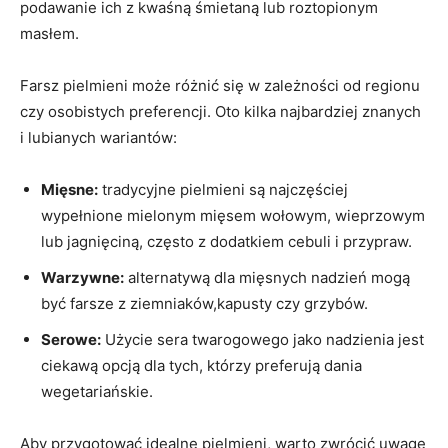
podawanie ich z kwaśną śmietaną⁢ lub roztopionym
masłem.
Farsz pielmieni może⁤ różnić ​się w zależności‍ od regionu
czy osobistych ‍preferencji. Oto kilka najbardziej znanych
i ⁣lubianych wariantów:
Mięsne:
tradycyjne pielmieni są najczęściej
wypełnione ​mielonym mięsem wołowym, wieprzowym
lub jagnięciną, często z⁤ dodatkiem cebuli‍ i przypraw.
Warzywne:
alternatywą dla mięsnych nadzień mogą
być farsze z ziemniaków,kapusty ⁤czy grzybów.
Serowe:
Użycie sera twarogowego jako ‍nadzienia jest
‌ciekawą‍ opcją⁤ dla ⁤tych, którzy preferują dania
wegetariańskie.
Aby⁣ przygotować idealne pielmieni, ‌warto⁤ zwrócić ‌uwagę