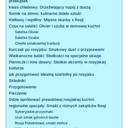
przekąsek
kwas chlebowy: Orzeźwiający napój⁣ z‌ duszą
Sernik ‌na zimno: ⁣kulinarne dzieło sztuki
Kiełbasy i wędliny: Mięsne skarby ​z Rosji
Czas na sałatki: Olivier i szuba​ w⁤ domowej kuchni
Sałatka Olivier
Sałatka Szuba
Chwile smakowitej tradycji
Kurczak ​po rosyjsku: Smakowy duet ​z przyprawami
Wielkanocne babki: Słodkości na specjalne ​okazje
Pierniczki i inne desery: Słodkie akcenty‍ w rosyjskiej⁢
kulturze
jak przygotować idealną szarlotkę po rosyjsku
Składniki
Przygotowanie
Pieczenie
Gdzie spróbować prawdziwej rosyjskiej kuchni
regionalne specjały: Smaki z różnych ​zakątków Rosji
Syberyjskie przysmaki
Ural: smak górskich lasów
Rosja Południowa: ‍smaki słońca