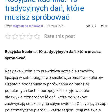
tradycyjnych dań, które
musisz spróbować
Przez
Magdalena Jankowski
-
13 maja, 2025
323
0
Rate this post
Rosyjska kuchnia: 10 ​tradycyjnych dań,‌ które musisz
⁤spróbować
Rosyjska kuchnia to prawdziwa uczta ⁤dla⁢ zmysłów,
łącząca⁤ w sobie bogactwo⁤ smaków, aromatów i kolorów.
Często⁢ niedoceniana‌ w⁢ porównaniu do bardziej
‍popularnych kuchni ​europejskich,‌ kryje w ​sobie⁣
niezwykłą ​różnorodność dań, które od wieków
zachwycają smakoszy na‌ całym świecie. Od sycących zup
‍po aromatyczne pierogi – każdy region ⁣Rosji ⁢ma swoje