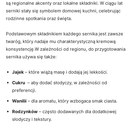
są⁣ regionalne akcenty oraz‍ lokalne składniki.⁤ W⁣ ciągu lat
serniki⁤ stały się symbolem domowej⁢ kuchni,⁢ celebrując
⁣rodzinne spotkania oraz‍ święta.
Podstawowym⁢ składnikiem każdego ‌sernika⁤ jest zawsze
twaróg, który ⁤nadaje mu charakterystyczną kremową
konsystencję.W‌ zależności od ‌regionu, do przygotowania
sernika używa się ⁤także:
Jajek
⁣– które wiążą​ masę i dodają ⁣jej lekkości.
Cukru
‌ –‍ aby dodać słodyczy, w ⁢zależności od
preferencji.
Wanilii
– dla aromatu, który ​wzbogaca ‍smak ciasta.
Rodzynków
– często⁢ dodawanych dla dodatkowej⁢
słodyczy i tekstury.