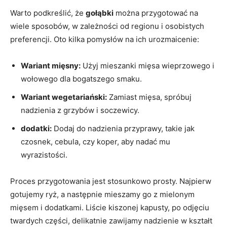
Warto podkreślić, że
gołąbki
można ⁣przygotować na
wiele​ sposobów, w zależności od regionu⁤ i ⁢osobistych
⁤preferencji. Oto kilka pomysłów​ na ​ich urozmaicenie:
Wariant mięsny:
Użyj ⁢mieszanki ⁢mięsa ⁣wieprzowego i
wołowego dla bogatszego smaku.
Wariant wegetariański:
Zamiast mięsa, spróbuj
nadzienia ​z⁤ grzybów i⁢ soczewicy.
dodatki:
Dodaj ⁢do nadzienia przyprawy, takie ⁢jak
czosnek, ‍cebula, ⁤czy‍ koper, aby ⁣nadać mu
wyrazistości.
Proces przygotowania jest stosunkowo‌ prosty. Najpierw
gotujemy ryż, a ⁣następnie mieszamy go z mielonym
mięsem⁣ i dodatkami.‍ Liście kiszonej kapusty, po odjęciu
twardych‌ części, delikatnie zawijamy nadzienie w kształt