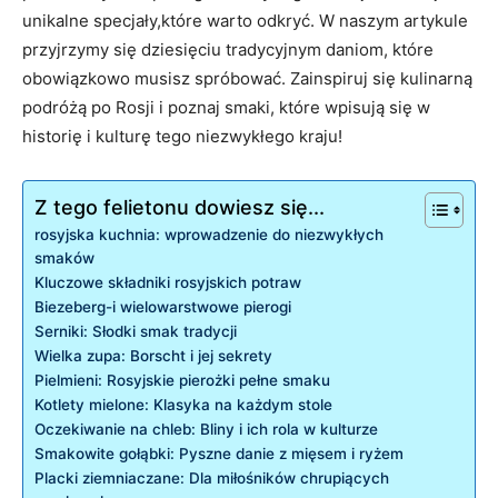
‌unikalne specjały,które warto odkryć. W naszym ⁣artykule
przyjrzymy ​się dziesięciu‌ tradycyjnym daniom, ⁢które
obowiązkowo musisz spróbować. Zainspiruj się kulinarną
⁢podróżą⁣ po Rosji‍ i poznaj​ smaki,⁢ które ⁣wpisują ​się ⁣w
historię i‌ kulturę ​tego niezwykłego kraju!
Z tego felietonu dowiesz się...
rosyjska ⁢kuchnia: wprowadzenie⁣ do niezwykłych
⁤smaków
Kluczowe składniki ​rosyjskich potraw
Biezeberg-i wielowarstwowe ‍pierogi
Serniki:‌ Słodki smak tradycji
Wielka zupa:⁢ Borscht​ i jej sekrety
Pielmieni: Rosyjskie ‍pierożki ​pełne⁢ smaku
Kotlety‍ mielone: Klasyka na każdym stole
Oczekiwanie na chleb: Bliny i ich rola w⁤ kulturze
Smakowite gołąbki: Pyszne⁣ danie z mięsem i ryżem
Placki ziemniaczane:⁤ Dla miłośników ‌chrupiących