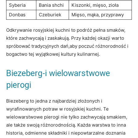
Syberia
Bania shchi
Kiszonki, mięso,⁤ zioła
Donbas
Czeburiek
Mięso, mąka, ‍przyprawy
Odkrywanie ⁤rosyjskiej kuchni to⁤ podróż pełna smaków,
które zachwycają i zaskakują. Przy każdej⁤ okazji ⁣warto
spróbować tradycyjnych dań,aby poczuć różnorodność ⁢i
bogactwo‍ tej ​wyjątkowej ⁤kultury kulinarnej.
Biezeberg-i wielowarstwowe
‍pierogi
Biezeberg to jedna z najbardziej złożonych ‍i
wyrafinowanych potraw⁣ w⁣ rosyjskiej kuchni. Te
wielowarstwowe ‍pierogi nie tylko zachwycają smakiem,⁣
ale⁣ także swoją⁣ różnorodnością. Każda ‍warstwa to inna
historia,‌ odmienne składniki i ‍niepowtarzalne doznania