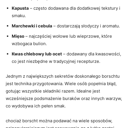
Kapusta
⁤– często‍ dodawana dla dodatkowej ‍tekstury i
‌smaku.
Marchewki i cebula
– dostarczają słodyczy i aromatu.
Mięso
⁣–⁣ najczęściej wołowe lub wieprzowe, które
wzbogaca bulion.
Kwas ⁤chlebowy lub ocet
– dodawany dla kwasowości,
co jest niezbędne w tradycyjnej recepturze.
Jednym z największych sekretów ​doskonałego borschtu
jest⁤ technika przygotowania.⁣ Wiele osób popełnia błąd,
gotując wszystkie składniki⁣ razem. Idealne​ jest
wcześniejsze podsmażenie buraków oraz⁤ innych warzyw,
co wydobywa ‍ich pełen smak.
chociaż borscht można⁤ podawać na wiele ​sposobów,