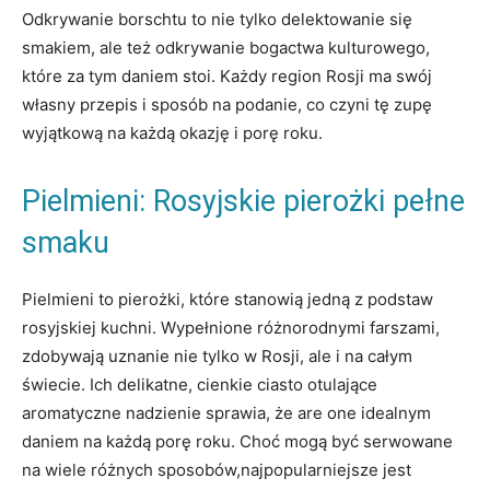
Odkrywanie borschtu to ‍nie tylko ⁣delektowanie się⁢
smakiem, ⁤ale też odkrywanie bogactwa kulturowego,
które za tym daniem stoi. Każdy ⁣region Rosji​ ma swój
własny przepis i ‍sposób na podanie, co czyni‍ tę zupę
‌wyjątkową⁤ na‍ każdą ‌okazję⁣ i porę roku.
Pielmieni: Rosyjskie ‍pierożki ​pełne⁢
smaku
Pielmieni to pierożki, które stanowią jedną z podstaw
rosyjskiej ⁢kuchni. Wypełnione ‍różnorodnymi farszami,
zdobywają ⁣uznanie nie ⁣tylko w Rosji, ale i na całym
świecie.⁣ Ich delikatne, ​cienkie ciasto otulające
aromatyczne‌ nadzienie sprawia, że ⁢are‍ one idealnym
daniem na każdą porę ​roku. Choć mogą być serwowane
na ‌wiele różnych⁣ sposobów,najpopularniejsze jest