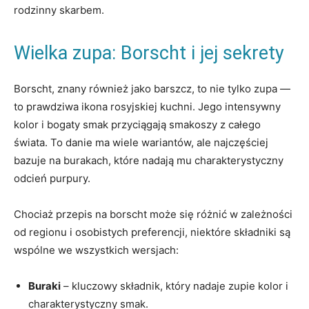
rodzinny⁢ skarbem.
Wielka zupa:⁢ Borscht​ i jej sekrety
Borscht, znany również ⁢jako ‌barszcz, to ​nie tylko zupa —
to prawdziwa ikona rosyjskiej kuchni. Jego intensywny ​
kolor i bogaty smak przyciągają ​smakoszy z‍ całego
świata. To danie ma wiele ⁣wariantów,⁤ ale najczęściej
bazuje na burakach, ⁤które nadają mu charakterystyczny
odcień purpury.
Chociaż ⁣przepis​ na⁤ borscht może się różnić w zależności
od regionu i ⁢osobistych preferencji,⁢ niektóre składniki są
wspólne we ⁤wszystkich wersjach:
Buraki
– kluczowy składnik, który nadaje ‍zupie kolor i
charakterystyczny​ smak.