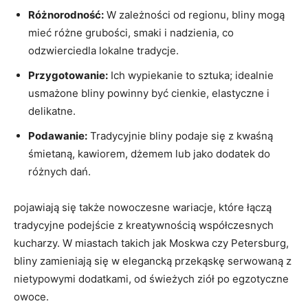
Różnorodność:
W zależności od regionu, bliny ‌mogą‍
mieć różne grubości, smaki i nadzienia, co
odzwierciedla lokalne tradycje.
Przygotowanie:
Ich wypiekanie ⁣to sztuka; idealnie
usmażone bliny powinny ⁣być cienkie, elastyczne ‌i
delikatne.
Podawanie:
Tradycyjnie⁣ bliny ‌podaje ⁣się ⁤z kwaśną
śmietaną, kawiorem, dżemem ‌lub ⁢jako dodatek​ do
różnych dań.
pojawiają się także nowoczesne wariacje, które łączą
tradycyjne podejście ⁣z kreatywnością współczesnych
kucharzy. W​ miastach takich jak Moskwa ⁤czy ⁤Petersburg,
bliny zamieniają się w elegancką przekąskę serwowaną⁣ z
nietypowymi dodatkami, od świeżych ziół po⁣ egzotyczne
owoce.