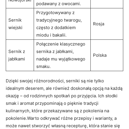
podawany z⁢ owocami.
Przygotowywany z
Sernik
tradycyjnego twarogu,
Rosja
wiejski
często z dodatkiem
miodu⁣ i bakalii.
Połączenie‌ klasycznego​
Sernik⁢ z
sernika z⁢ jabłkami,‌
Polska
jabłkami
nadaje⁣ mu wyjątkowego
smaku.
Dzięki‍ swojej różnorodności, serniki są ⁣nie tylko‌
idealnym deserem, ale⁣ również doskonałą⁤ opcją na każdą
okazję – od rodzinnych ‍spotkań po przyjęcia. Ich słodki
smak i⁤ aromat przypominają o pięknie ​tradycji
kulinarnych, które przekazywane⁢ są z pokolenia na
⁣pokolenie.Warto odkrywać różne przepisy⁢ i ‍warianty, a ​
może nawet stworzyć własną recepturę, która⁣ stanie się