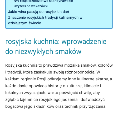
NW rosja: dziedzictwo skandynawskie
Użyteczne wskazówki
Jakie wina​ pasują do rosyjskich dań
Znaczenie rosyjskich ‍tradycji ​kulinarnych w
⁣dzisiejszym świecie
rosyjska ⁢kuchnia: wprowadzenie⁣
do niezwykłych ⁤smaków
Rosyjska kuchnia to prawdziwa mozaika smaków, kolorów
i tradycji, która ​zaskakuje swoją ⁢różnorodnością.⁤ W
⁤każdym regionie Rosji ⁣odkryjemy ⁣inne kulinarne⁣ skarby, ⁢a
każde danie ​opowiada historię o kulturze, klimacie‍ i
lokalnych zwyczajach. warto‍ poświęcić chwilę, aby
zgłębić tajemnice rosyjskiego jedzenia ⁢i doświadczyć
bogactwa jego składników oraz technik przyrządzania.