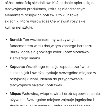
‍różnorodnością składników. Każde danie⁣ opiera ⁤się na
tradycyjnych produktach, które są nieodłącznym
elementem rosyjskich potraw. Oto kluczowe
składniki,które wprowadzą ‌Cię w świat rosyjskiej
kulinarnej sztuki:
Buraki:
Ten wszechstronny warzywo jest
fundamentem⁤ wielu dań,w ⁤tym znanego ⁢barszczu.
Buraki ‌dodają głębokiego koloru oraz słodkawo-
ziemistego‌ smaku.
Kapusta:
Wszelkiego rodzaju kapusta, zarówno
kiszona, jak i świeża, zyskuje szczególne miejsce w
rosyjskiej​ kuchni. ⁣Idealna⁤ do przygotowania ​
tradycyjnych sałatek i potrawek.
Mięso:
Wołowina, ⁣wieprzowina i drób są powszechnie
używane. Szczególne miejsce⁣ zajmuje jagnięcina⁢ i
dania takie jak strogonow, ​które łączą⁤ różne smaki i