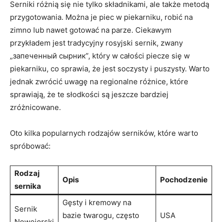
Serniki różnią⁤ się nie⁤ tylko składnikami, ale także⁢ metodą
przygotowania. Można ‌je piec w​ piekarniku, robić na
zimno lub nawet gotować⁤ na parze. Ciekawym⁤
przykładem‍ jest tradycyjny rosyjski sernik, zwany
„запеченный сырник”, który w ‍całości piecze się⁢ w
‍piekarniku, co sprawia, że jest soczysty i puszysty. Warto
jednak ‌zwrócić uwagę ​na regionalne różnice, które
sprawiają, że te ⁤słodkości są jeszcze bardziej
zróżnicowane.
Oto kilka ​popularnych rodzajów serników, ‌które warto⁢
spróbować:
Rodzaj
Opis
Pochodzenie
sernika
Gęsty​ i kremowy na
Sernik
bazie‌ twarogu, często
USA
Nowojorski