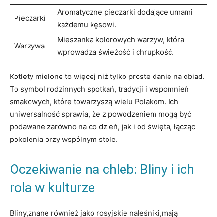
Aromatyczne pieczarki dodające umami
Pieczarki
każdemu⁢ kęsowi.
Mieszanka kolorowych warzyw, która
Warzywa
wprowadza świeżość​ i chrupkość.
Kotlety mielone​ to więcej niż⁤ tylko proste ‌danie⁤ na ⁤obiad.
To ​symbol rodzinnych spotkań, tradycji ⁢i ‍wspomnień
⁢smakowych, ⁢które towarzyszą wielu Polakom. Ich
uniwersalność⁤ sprawia, ‌że z powodzeniem mogą być
podawane zarówno na co ⁤dzień, ‌jak⁢ i od święta,‌ łącząc‌
pokolenia przy wspólnym ​stole.
Oczekiwanie na chleb: Bliny i ich
rola w⁤ kulturze
Bliny,znane również ⁢jako rosyjskie⁤ naleśniki,mają