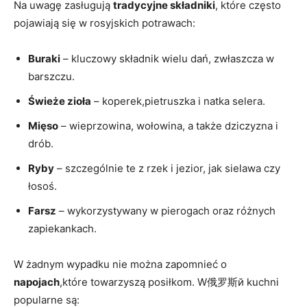
Na uwagę ‌zasługują
tradycyjne składniki
, które często
pojawiają się w rosyjskich ⁤potrawach:
Buraki
​– kluczowy składnik wielu dań, zwłaszcza w
barszczu.
Świeże ‍zioła
– koperek,pietruszka i natka selera.
Mięso
– wieprzowina, wołowina, a także ​dziczyzna i
drób.
Ryby
– szczególnie‍ te z rzek​ i⁣ jezior, ⁢jak ⁣sielawa czy
⁢łosoś.
Farsz
– wykorzystywany w⁤ pierogach ⁣oraz ​różnych
⁤zapiekankach.
W żadnym ⁢wypadku nie można zapomnieć o‌
napojach
,które towarzyszą posiłkom. W俄罗斯й kuchni
popularne są: