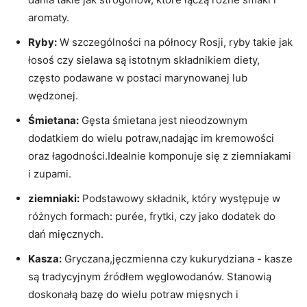
aromaty.
Ryby:
W ‍szczególności⁤ na północy Rosji, ryby takie jak
łosoś czy sielawa ‍są istotnym składnikiem diety,
często podawane w postaci marynowanej lub
wędzonej.
Śmietana:
Gęsta śmietana jest nieodzownym
dodatkiem do wielu potraw,nadając im kremowości
oraz łagodności.Idealnie ​komponuje⁤ się z ziemniakami
i ‍zupami.
ziemniaki:
Podstawowy składnik, ⁣który występuje w ​
różnych formach: purée, frytki, czy jako ⁣dodatek ⁤do
⁤dań mięcznych.
Kasza:
Gryczana,jęczmienna czy kukurydziana ‌- kasze
są ⁣tradycyjnym źródłem węglowodanów. Stanowią
doskonałą bazę ⁣do ⁤wielu potraw mięsnych i