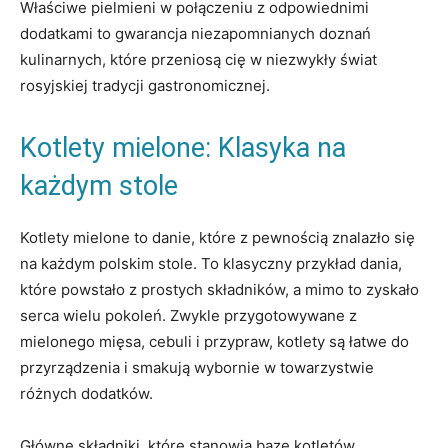
Właściwe pielmieni w połączeniu z‍ odpowiednimi
dodatkami to gwarancja niezapomnianych doznań
kulinarnych, które ‌przeniosą cię w⁣ niezwykły świat ​
rosyjskiej tradycji⁤ gastronomicznej.
Kotlety‍ mielone: Klasyka na
każdym stole
Kotlety mielone‌ to⁢ danie,​ które z ⁤pewnością znalazło się
⁣na każdym polskim ⁢stole.​ To ⁤klasyczny przykład ⁣dania,​
które powstało⁣ z⁢ prostych składników, a mimo to zyskało
‍serca wielu‍ pokoleń. Zwykle ‌przygotowywane z‍
mielonego mięsa, cebuli ⁤i​ przypraw, kotlety są łatwe⁤ do
przyrządzenia i ⁣smakują wybornie w towarzystwie
różnych ⁤dodatków.
Główne składniki, które stanowią bazę kotletów‍