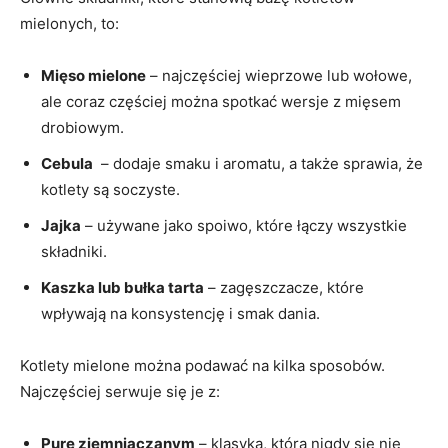
mielonych, to:
Mięso mielone
– najczęściej wieprzowe ‍lub wołowe,
ale coraz częściej można‌ spotkać wersje z⁣ mięsem
drobiowym.
Cebula
⁣ – ⁢dodaje smaku⁣ i ⁤aromatu, a także sprawia, że
kotlety są soczyste.
Jajka
– używane jako spoiwo, które łączy wszystkie
⁢składniki.
Kaszka lub ⁣bułka tarta
– zagęszczacze, które
wpływają‍ na ​konsystencję i smak dania.
Kotlety ⁣mielone ⁣można podawać na ‍kilka⁣ sposobów.
Najczęściej serwuje się‌ je‌ z:
Pure ziemniaczanym
– klasyka, która nigdy ‍się nie