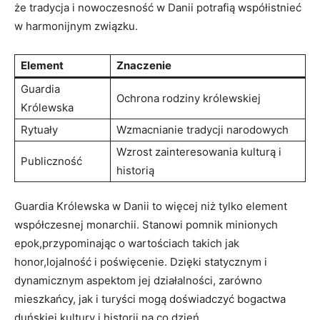
że tradycja i nowoczesność w‍ Danii potrafią współistnieć
w⁢ harmonijnym związku.
Element
Znaczenie
Guardia ​
Ochrona rodziny królewskiej
Królewska
Rytuały
Wzmacnianie‌ tradycji ‌narodowych
Wzrost​ zainteresowania kulturą ⁢i
Publiczność
historią
Guardia Królewska w Danii to więcej niż tylko element
współczesnej‌ monarchii. Stanowi⁣ pomnik minionych ​
epok,przypominając⁣ o wartościach takich jak
⁢honor,lojalność ‍i poświęcenie. Dzięki statycznym i
dynamicznym aspektom jej działalności, zarówno
mieszkańcy, jak i turyści mogą doświadczyć bogactwa
duńskiej kultury⁤ i ⁣historii na co dzień.