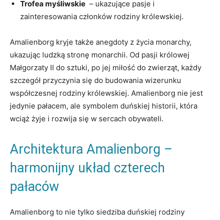
Trofea myśliwskie
‍ – ukazujące pasje i
zainteresowania członków rodziny ⁤królewskiej.
Amalienborg kryje także anegdoty ‍z życia‌ monarchy,
ukazując ludzką stronę monarchii.⁣ Od ​pasji królowej
⁤Małgorzaty II​ do‍ sztuki, po jej miłość do ⁣zwierząt, każdy
szczegół ⁣przyczynia się do budowania wizerunku
współczesnej rodziny królewskiej. Amalienborg nie jest
jedynie pałacem, ale symbolem duńskiej historii, która
wciąż żyje i rozwija się w sercach obywateli.
Architektura Amalienborg⁤ –
harmonijny ⁣układ⁢ czterech
pałaców
Amalienborg to nie ⁤tylko siedziba duńskiej rodziny