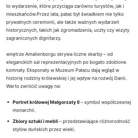
to wydarzenie, ​które przyciąga zarówno turystów, jak i
mieszkańców.Przez​ lata,‍ pałac‌ był ⁤świadkiem nie tylko
prywatnych ceremonii, ale także ważnych wydarzeń
historycznych, takich jak ​zgromadzenia,⁢ uczty czy wizyty
zagranicznych dignitarzy.
wnętrze Amalienborgu⁤ skrywa liczne skarby – ⁢od
‍eleganckich sal reprezentacyjnych ‍po bogato‍ zdobione
komnaty. Eksponaty​ w Muzeum Pałacu dają wgląd ⁤w
‌historię rodziny królewskiej i jej wpływ na‍ rozwój Danii.
Warto‌ zwrócić uwagę na:
Portret⁣ królowej Małgorzaty⁢ II
– symbol współczesnej
monarchii.
Zbiory sztuki i mebli
– przedstawiające różnorodność
stylów duńskich ⁤przez‍ wieki.