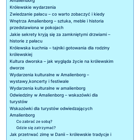
Amalienborg
Królewskie wydarzenia
Zwiedzanie pałacu – co warto zobaczyć⁢ i kiedy
Wnętrza ‌Amalienborg – sztuka,‌ meble⁣ i historia
przedstawiona w pokojach
Jakie sekrety kryją się za zamkniętymi drzwiami –
‍historie z pałacu
Królewska ⁢kuchnia – ⁣tajniki gotowania dla rodziny
królewskiej
Kultura⁤ dworska – jak⁤ wygląda ⁢życie‌ na królewskim
dworze
Wydarzenia kulturalne w Amalienborg ⁤–
wystawy,koncerty⁢ i ​festiwale
Wydarzenia kulturalne w amalienborg
Odwiedziny w Amalienborg – ⁢wskazówki⁤ dla
turystów
Wskazówki dla⁢ turystów odwiedzających⁢
Amalienborg
Co zabrać​ ze sobą?
Gdzie się‍ zatrzymać?
Jak przetrwać ‌zimę w Danii – ‌królewskie tradycje ‍i