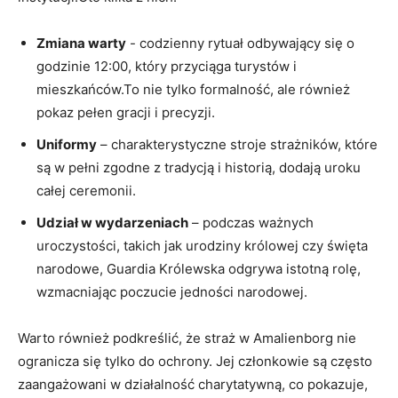
Zmiana warty
-⁤ codzienny ‌rytuał odbywający się o
godzinie 12:00, który przyciąga turystów⁣ i
mieszkańców.To nie⁣ tylko formalność,⁢ ale również
pokaz pełen ‍gracji i‍ precyzji.
Uniformy
– charakterystyczne stroje strażników, które
‍są w ⁤pełni zgodne‌ z tradycją i historią, ‌dodają uroku
całej ‌ceremonii.
Udział w wydarzeniach
– podczas⁤ ważnych
uroczystości, takich jak ⁣urodziny królowej⁤ czy święta
narodowe, Guardia​ Królewska odgrywa istotną rolę,
wzmacniając poczucie jedności ‌narodowej.
Warto ​również podkreślić,⁣ że⁣ straż w Amalienborg nie
ogranicza się tylko do ochrony. Jej‌ członkowie są często
zaangażowani w działalność charytatywną, co pokazuje,