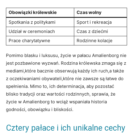
Obowiązki królewskie
Czas wolny
Spotkania z politykami
Sport i ⁤rekreacja
Udział w​ ceremoniach
Czas z dziećmi
Prace ⁣charytatywne
Rodzinne‍ kolacje
Pomimo ​blasku i luksusu, życie w pałacu Amalienborg nie⁤
jest pozbawione wyzwań.⁤ Rodzina królewska‍ zmaga‍ się z
mediami,które ⁤bacznie obserwują‌ każdy ich ruch,a także
z oczekiwaniami‍ obywateli,które nie zawsze są łatwe⁣ do
spełnienia. Mimo to, ich ​determinacja,⁤ aby pozostać
blisko tradycji oraz wartości rodzinnych,⁤ sprawia, że⁢
życie ⁣w Amalienborg⁣ to​ wciąż wspaniała⁣ historia​
godności, obowiązku i bliskości.
Cztery pałace ⁣i ich unikalne cechy‌