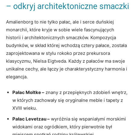
– odkryj architektoniczne smaczki
Amalienborg to nie tylko‍ pałac, ale i serce duńskiej
monarchii, które kryje w sobie wiele fascynujących
historii i ‌architektonicznych⁣ smaczków. Kompozycja
budynków, w skład której wchodzą cztery pałace, została
zaprojektowana w stylu ⁤rokoko przez⁣ prekursora
klasycyzmu, Nielsa Eigtveda. ⁣Każdy z pałaców ma swoje
unikalne cechy,‌ ale ⁤łączy je‌ charakterystyczny harmonia i
elegancja.
Pałac Moltke –
znany⁤ z przepięknych ‌zdobień wnętrz,‌
w których zachowały‍ się oryginalne ‌meble i tapety z
XVIII wieku.
Pałac Levetzau –
wyróżnia się wspaniałymi morskimi
widokami oraz ogródkiem, który ⁤pierwotnie był
‍miejscem spotkań rodziny ⁣królewskiej.