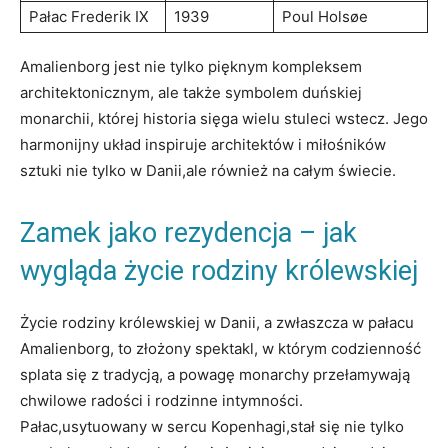
Pałac Frederik IX
1939
Poul Holsøe
Amalienborg jest nie‌ tylko⁣ pięknym​ kompleksem
architektonicznym, ale także symbolem duńskiej
monarchii, której historia sięga wielu stuleci wstecz. Jego
harmonijny układ inspiruje​ architektów i miłośników
sztuki nie tylko​ w‌ Danii,ale ⁣również na całym świecie.
Zamek⁣ jako rezydencja – jak
⁣wygląda życie ‍rodziny królewskiej
Życie rodziny królewskiej w ⁤Danii,‍ a zwłaszcza w pałacu​
Amalienborg,⁣ to ⁢złożony‌ spektakl, w którym codzienność
splata się z‍ tradycją, a⁣ powagę⁤ monarchy przełamywają
chwilowe radości ⁣i rodzinne intymności.
Pałac,usytuowany w sercu Kopenhagi,stał się nie tylko