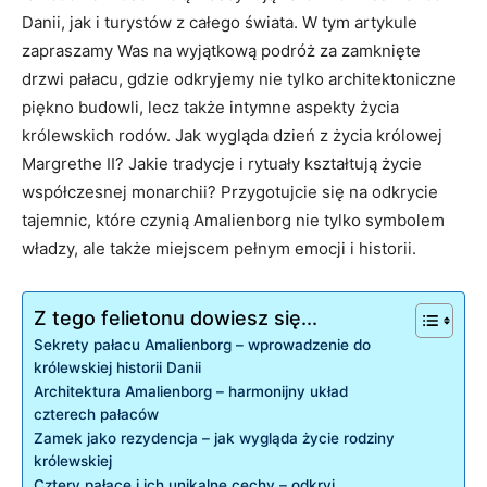
Danii, jak ‍i turystów ‍z całego świata. W tym artykule
zapraszamy Was na⁢ wyjątkową ⁢podróż za ⁢zamknięte
drzwi pałacu, gdzie odkryjemy ⁤nie tylko ⁣architektoniczne
piękno budowli, lecz także intymne aspekty życia
królewskich ‌rodów. Jak wygląda dzień z życia królowej
⁣Margrethe II?​ Jakie‍ tradycje i rytuały ⁤kształtują życie
współczesnej monarchii? Przygotujcie się na⁢ odkrycie
tajemnic, które czynią Amalienborg ‍nie ⁣tylko symbolem
władzy, ale‍ także ​miejscem pełnym ‍emocji i​ historii.
Z tego felietonu dowiesz się...
Sekrety⁣ pałacu Amalienborg‌ – ⁢wprowadzenie do
królewskiej⁣ historii Danii
Architektura Amalienborg⁤ – harmonijny ⁣układ⁢
czterech pałaców
Zamek⁣ jako rezydencja – jak ⁣wygląda życie ‍rodziny
królewskiej
Cztery pałace ⁣i ich unikalne cechy‌ – odkryj