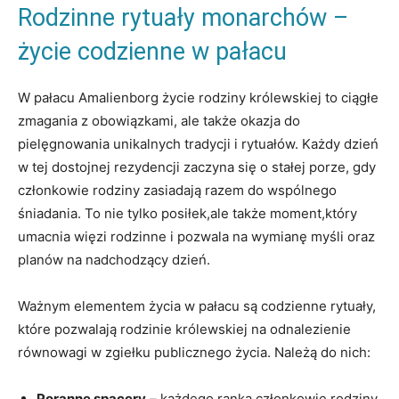
Rodzinne⁤ rytuały monarchów –
życie codzienne w pałacu
W pałacu ⁤Amalienborg⁣ życie ‌rodziny królewskiej to ciągłe
zmagania⁣ z obowiązkami, ale także okazja do
pielęgnowania unikalnych ‌tradycji i ⁢rytuałów. Każdy dzień
⁢w tej dostojnej ⁤rezydencji zaczyna się ‍o‌ stałej porze, gdy
⁣członkowie rodziny zasiadają razem do wspólnego
śniadania. To nie tylko posiłek,ale także ‌moment,który
umacnia więzi rodzinne i pozwala na ⁤wymianę myśli oraz
planów na nadchodzący dzień.
Ważnym elementem życia ‌w​ pałacu są codzienne rytuały,‍
które ⁢pozwalają rodzinie królewskiej na odnalezienie​
równowagi w zgiełku publicznego⁢ życia. ⁢Należą ‌do nich:
Poranne spacery
– każdego ranka ⁤członkowie rodziny​