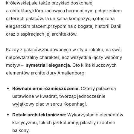
⁤królewskiej,ale ⁣także ⁤przykład doskonałej
architektury,która ⁤zachwyca harmonijnym‌ połączeniem
czterech pałaców.Ta unikalna kompozycja,otoczona ​
eleganckim placem,przypomina o bogatej historii Danii
oraz o aspiracjach⁤ jej architektów.
Każdy ⁣z pałaców,zbudowanych w stylu rokoko,ma swój
niepowtarzalny‌ charakter,lecz wszystkie łączy wspólny
motyw – ‌
symetria i elegancja
. Oto kilka kluczowych
elementów⁢ architektury Amalienborg:
Równomierne rozmieszczenie:
Cztery pałace są
ustawione w ⁢kwadrat, ⁢tworząc jednocześnie
wyjątkowy plac ‌w sercu Kopenhagi.
Detale architektoniczne:
Wykorzystanie elementów
klasycyzmu, takich jak​ kolumny, ⁣pilastry i ‌zdobne
balkony.