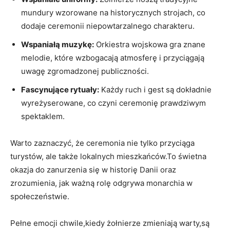
mundury wzorowane na historycznych strojach, co
dodaje ceremonii niepowtarzalnego charakteru.
Wspaniałą muzykę:
Orkiestra wojskowa ‌gra znane
melodie,⁣ które wzbogacają atmosferę i przyciągają
uwagę zgromadzonej‍ publiczności.
Fascynujące rytuały:
‍Każdy ruch i gest są ‌dokładnie
wyreżyserowane, ⁤co⁣ czyni ceremonię prawdziwym
spektaklem.
Warto zaznaczyć, że ceremonia nie tylko⁣ przyciąga ​
turystów,‍ ale także‌ lokalnych mieszkańców.To świetna
okazja do‌ zanurzenia się w historię Danii​ oraz
⁤zrozumienia, jak ⁢ważną rolę odgrywa​ monarchia⁣ w
‌społeczeństwie.
Pełne emocji ‍chwile,kiedy żołnierze zmieniają warty,są