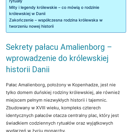
⁣rytuały
Mity ⁣i legendy królewskie​ – co mówią⁢ o rodzinie
królewskiej ‌w Danii
Zakończenie – współczesna rodzina królewska ​w
tworzeniu nowej historii
Sekrety⁣ pałacu Amalienborg‌ –
⁢wprowadzenie do królewskiej⁣
historii Danii
Pałac Amalienborg, położony w ⁢Kopenhadze, jest nie
tylko domem duńskiej ⁢rodziny królewskiej, ale również
miejscem pełnym niezwykłych historii i⁣ tajemnic.
Zbudowany w XVIII ​wieku, ⁤kompleks czterech
⁢identycznych pałaców otacza⁢ centralny plac, ⁤który jest
świadkiem codziennych rytuałów oraz wyjątkowych⁣
wydarzeń w ⁣życiu monarchy.