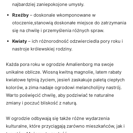
najbardziej zaniepokojone​ umysły.
Rzeźby
– doskonale wkomponowane w
otoczenie,stanowią doskonałe miejsce do‌ zatrzymania‍
się na chwilę i przemyślenia ‌różnych spraw.
Kwiaty
– ich​ różnorodność⁢ odzwierciedla pory⁤ roku​ i
nastroje królewskiej rodziny.
Każda pora roku w ogrodzie ⁢Amalienborg ma‍ swoje
⁣unikalne oblicze.‍ Wiosną ⁢kwitną magnolie,⁣ latem rabaty
kwiatowe tętnią życiem, jesień zaskakuje paletą ciepłych
kolorów, a zima nadaje ogrodowi melancholijny⁢ nastrój.
‍Warto poświęcić chwilę, aby⁣ podziwiać te naturalne
zmiany i poczuć bliskość z naturą.
W ⁤ogrodzie‌ odbywają się także ‌różne wydarzenia
kulturalne, które przyciągają⁤ zarówno mieszkańców, jak i