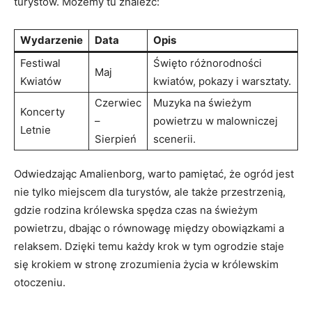
turystów. Możemy tu znaleźć:
Wydarzenie
Data
Opis
Festiwal
Święto różnorodności
Maj
Kwiatów
kwiatów, pokazy i warsztaty.
Czerwiec
Muzyka na świeżym
Koncerty
–
powietrzu⁢ w​ malowniczej
Letnie
Sierpień
scenerii.
Odwiedzając Amalienborg, warto pamiętać, że⁢ ogród‍ jest
nie⁤ tylko miejscem⁤ dla turystów, ale​ także przestrzenią,
gdzie rodzina‌ królewska⁤ spędza czas ‍na świeżym
powietrzu, dbając ​o równowagę między obowiązkami a‍
relaksem. Dzięki temu każdy krok ‌w tym ogrodzie staje
się krokiem w stronę‍ zrozumienia ‌życia w królewskim
otoczeniu.