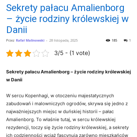
Sekrety pałacu Amalienborg
– życie rodziny królewskiej w
Danii
Przez
Rafał Malinowski
-
28 listopada, 2025
185
1
3/5 - (1 vote)
Sekrety pałacu Amalienborg – życie rodziny królewskiej
w Danii
W sercu Kopenhagi, w otoczeniu ⁤majestatycznych
zabudowań ‌i malowniczych ogrodów, skrywa się jedno z
najważniejszych miejsc‌ w duńskiej historii – pałac
Amalienborg. To właśnie tutaj, w sercu królewskiej
rezydencji, toczy się życie rodziny królewskiej, ‌a ‍sekrety
ich codzienności ⁢wciąż fascynują zarówno mieszkańców