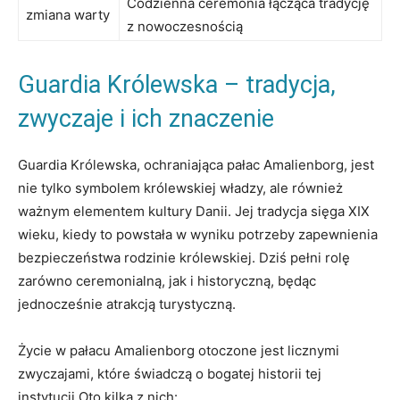
Codzienna ⁣ceremonia łącząca tradycję
zmiana ⁤warty
z nowoczesnością
Guardia Królewska – tradycja,
zwyczaje i ich znaczenie
Guardia Królewska, ochraniająca‍ pałac Amalienborg,⁢ jest
nie‌ tylko symbolem królewskiej⁤ władzy, ale również
ważnym elementem kultury Danii. Jej⁤ tradycja⁣ sięga XIX⁢
wieku, kiedy to powstała w wyniku potrzeby zapewnienia
⁣bezpieczeństwa rodzinie królewskiej. Dziś pełni rolę
zarówno ceremonialną, jak i historyczną, ‍będąc
jednocześnie atrakcją turystyczną.
Życie⁤ w ‌pałacu Amalienborg otoczone⁢ jest⁣ licznymi
zwyczajami, które​ świadczą o⁤ bogatej historii⁤ tej
instytucji.Oto kilka z nich: