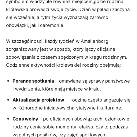
symbolem‌ władzy,ale również miejscem,gdzie rodzina
królewska prowadzi swoje życie. ⁢Dzień w pałacu zaczyna
się ‌wcześnie, a rytm⁢ życia wyznaczają⁣ zarówno
obowiązki, jak i ceremonie.
W szczególności, każdy‍ tydzień w Amalienborg
zorganizowany jest w⁣ sposób, który łączy oficjalne
⁢zobowiązania z czasem ‌spędzonym⁣ w kręgu ⁤rodzinnym.
Codzienne aktywności królewskiej⁢ rodziny obejmują:
Poranne⁤ spotkania
–‍ omawiane ‌są‍ sprawy państwowe
⁤i ​wydarzenia, które mają miejsce w kraju.
Aktualizacja ⁤projektów
⁢ –‍ rodzina często⁤ angażuje ⁢się
w ⁣różnorodne inicjatywy charytatywne i kulturalne.
Czas wolny
– po oficjalnych obowiązkach, członkowie
rodziny⁣ cenią​ sobie momenty relaksu,​ czy to podczas
wspólnych posiłków,⁣ czy zajęć sportowych.