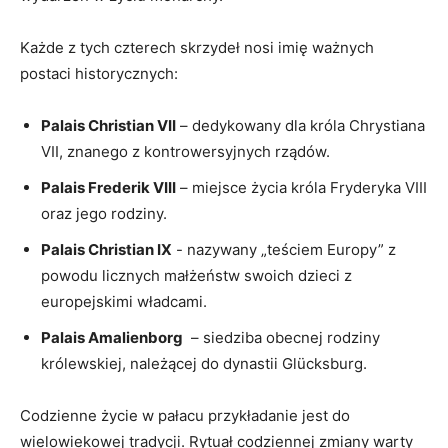
Każde z‍ tych czterech skrzydeł ‌nosi⁤ imię ważnych
postaci historycznych:
Palais ‍Christian VII
– dedykowany‌ dla króla Chrystiana
VII, znanego z kontrowersyjnych ⁤rządów.
Palais⁤ Frederik VIII
– miejsce‍ życia króla Fryderyka ​VIII
⁣oraz​ jego​ rodziny.
Palais Christian IX
-‍ nazywany „teściem ‍Europy”⁤ z​
powodu​ licznych‌ małżeństw swoich dzieci z
europejskimi ⁢władcami.
Palais Amalienborg
​ – siedziba‍ obecnej rodziny
⁢królewskiej, należącej do ⁣dynastii ⁣Glücksburg.
Codzienne życie‌ w pałacu przykładanie jest ‍do
wielowiekowej tradycji.⁢ Rytuał codziennej zmiany warty