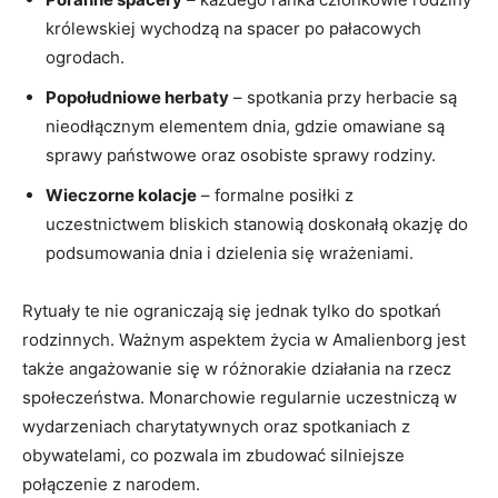
królewskiej ​wychodzą na⁢ spacer po ‌pałacowych
ogrodach.
Popołudniowe herbaty
– spotkania przy herbacie są
nieodłącznym elementem ⁣dnia, gdzie omawiane⁢ są
sprawy państwowe ⁣oraz osobiste sprawy rodziny.
Wieczorne ⁣kolacje
– formalne posiłki z
uczestnictwem bliskich stanowią doskonałą okazję do
podsumowania dnia i dzielenia się wrażeniami.
Rytuały te nie ograniczają się ⁢jednak​ tylko do⁢ spotkań
rodzinnych.⁤ Ważnym aspektem⁣ życia w ⁢Amalienborg jest
także angażowanie ‍się w różnorakie⁢ działania na​ rzecz
społeczeństwa. Monarchowie regularnie uczestniczą w
wydarzeniach charytatywnych oraz⁤ spotkaniach z
obywatelami, co pozwala ⁣im zbudować ⁣silniejsze‍
połączenie z narodem.