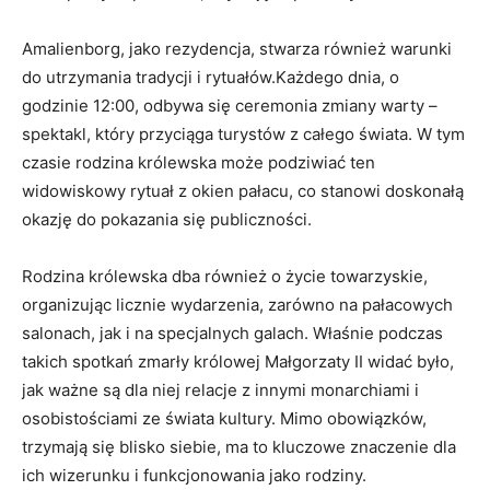
Amalienborg, jako⁢ rezydencja, ​stwarza⁣ również⁤ warunki
do utrzymania tradycji⁣ i rytuałów.Każdego dnia, o
godzinie 12:00,‍ odbywa się​ ceremonia zmiany warty –
spektakl, który przyciąga turystów z ‌całego świata. W tym⁤
czasie rodzina królewska może​ podziwiać⁤ ten
widowiskowy rytuał z‍ okien ‍pałacu, co stanowi ‌doskonałą‍
okazję do ‌pokazania się publiczności.
Rodzina królewska dba również ‌o ‍życie towarzyskie,
organizując ​licznie wydarzenia, zarówno na pałacowych
salonach, jak i⁢ na⁤ specjalnych galach. Właśnie podczas ​
takich spotkań⁣ zmarły królowej Małgorzaty​ II ‌widać⁢ było,
jak ważne są dla niej relacje ​z‌ innymi monarchiami i
osobistościami ze świata kultury. Mimo obowiązków,
trzymają się blisko ‍siebie, ⁢ma to ⁣kluczowe⁤ znaczenie dla
ich wizerunku i funkcjonowania jako rodziny.