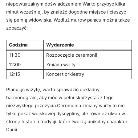
niepowtarzalnym doświadczeniem.Warto przybyć⁢ kilka
minut wcześniej,⁣ by​ znaleźć dogodne‍ miejsce i cieszyć
się‌ pełnią widowiska. Wzdłuż murów pałacu można także
zobaczyć:
Godzina
Wydarzenie
11:30
Rozpoczęcie ceremonii
12:00
Zmiana warty
12:15
Koncert orkiestry
Planując ⁤wizytę, warto sprawdzić dokładny⁢
harmonogram,⁤ aby‍ móc w pełni skorzystać z⁤ tego
niezwykłego przeżycia.Ceremonia zmiany warty to nie
tylko‌ pokaz wojskowej⁢ dyscypliny, ale również ⁣ukłon w
stronę historii i‍ tradycji, ⁤które tworzą ⁣unikalny charakter⁢
Danii.