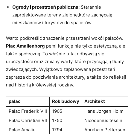
Ogrody i ‌przestrzeń publiczna:
Starannie
zaprojektowane tereny zielone,które zachęcają
mieszkańców i turystów ⁤do ⁢spacerów.
Warto ‌podkreślić znaczenie⁢ przestrzeni wokół pałaców.
Plac Amalienborg
pełni ​funkcję nie tylko ‌estetyczną, ale
także⁣ społeczną. To⁣ właśnie⁤ tutaj odbywają się
uroczystości oraz zmiany​ warty, które przyciągają tłumy
zwiedzających. Wyjątkowo zaplanowana przestrzeń
zaprasza do podziwiania architektury,⁣ a także do refleksji
nad historią‌ królewskiej rodziny.
pałac
Rok budowy
Architekt
Pałac Frederik VIII
1905
Hans Jørgen Holm
Pałac Christian⁤ VII
1750
Nicodemus tessin
Pałac ​Amalie
1794
Abraham⁤ Pettersen