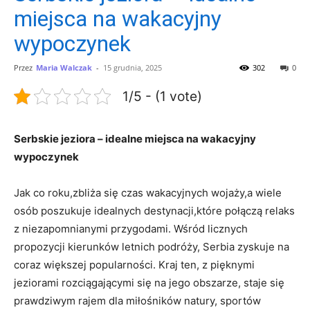
miejsca na wakacyjny
wypoczynek
Przez
Maria Walczak
-
15 grudnia, 2025
302
0
1/5 - (1 vote)
Serbskie​ jeziora – ‌idealne miejsca na wakacyjny
⁣wypoczynek
Jak co roku,zbliża się⁢ czas wakacyjnych wojaży,a wiele
osób‌ poszukuje idealnych destynacji,które⁢ połączą relaks
z ​niezapomnianymi ‌przygodami. Wśród⁢ licznych
propozycji ⁣kierunków ⁢letnich podróży, ​Serbia zyskuje na
coraz ‍większej popularności.​ Kraj ⁣ten, z pięknymi
jeziorami rozciągającymi się na‍ jego obszarze, staje się
prawdziwym rajem dla‌ miłośników ⁢natury, ⁣sportów