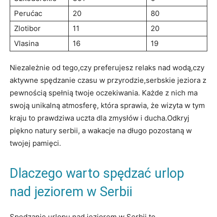
Perućac
20
80
Zlotibor
11
20
Vlasina
16
19
Niezależnie ⁤od tego,czy preferujesz relaks nad wodą,czy
aktywne spędzanie ⁢czasu ⁢w przyrodzie,serbskie jeziora z‌
pewnością spełnią twoje oczekiwania. Każde z⁢ nich ma
swoją⁣ unikalną atmosferę,⁢ która sprawia, że wizyta‌ w tym
kraju to prawdziwa uczta dla zmysłów i ducha.Odkryj
piękno natury ‌serbii, a wakacje⁢ na długo ‍pozostaną⁢ w
twojej‌ pamięci.
Dlaczego warto spędzać urlop
nad jeziorem w Serbii
Spędzanie urlopu⁤ nad jeziorem ⁢w Serbii to