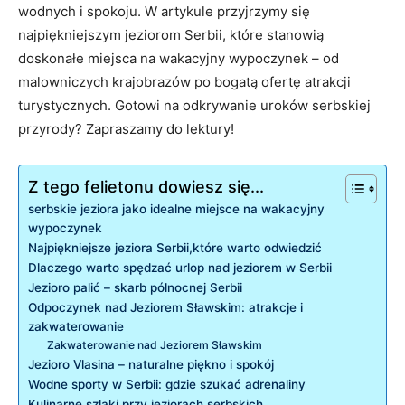
wodnych i⁣ spokoju.⁢ W artykule⁤ przyjrzymy się
najpiękniejszym jeziorom Serbii, które stanowią
doskonałe ⁣miejsca⁣ na wakacyjny wypoczynek – od⁣
malowniczych krajobrazów po⁤ bogatą ofertę atrakcji
turystycznych. Gotowi na odkrywanie‍ uroków serbskiej
przyrody? ⁤Zapraszamy do lektury!
Z tego felietonu dowiesz się...
serbskie jeziora ‌jako ⁤idealne⁢ miejsce na wakacyjny
wypoczynek
Najpiękniejsze jeziora Serbii,które warto odwiedzić
Dlaczego warto spędzać urlop nad jeziorem w Serbii
Jezioro palić – skarb północnej ⁢Serbii
Odpoczynek nad Jeziorem⁢ Sławskim:⁢ atrakcje i
‌zakwaterowanie
Zakwaterowanie‍ nad Jeziorem Sławskim
Jezioro Vlasina – naturalne piękno i​ spokój
Wodne sporty w⁤ Serbii: gdzie szukać adrenaliny
Kulinarne ‌szlaki przy jeziorach serbskich