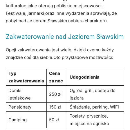
kulturalne,jakie oferują pobliskie miejscowości.
Festiwale, jarmarki oraz inne wydarzenia⁤ sprawiają, że
pobyt nad⁤ Jeziorem ⁤Sławskim nabiera ‍charakteru.
Zakwaterowanie‍ nad Jeziorem Sławskim
Opcji zakwaterowania jest wiele,‌ dzięki czemu każdy
znajdzie coś dla siebie.Oto przykładowe ⁤możliwości:
Typ
Cena
Udogodnienia
‌zakwaterowania
za noc
Domki
Ogród, grill, dostęp do
250 zł
letniskowe
⁤jeziora
Pensjonaty
150‌ zł
Śniadanie, parking, WiFi
Toalety, prysznice,
Camping
50 ​zł
‍miejsce⁣ na⁢ ognisko