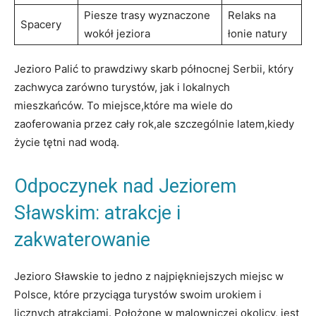
Piesze trasy wyznaczone
Relaks na
Spacery
wokół jeziora
łonie natury
Jezioro Palić ​to prawdziwy skarb północnej Serbii, który
zachwyca zarówno⁢ turystów, jak i lokalnych
mieszkańców. To ⁣miejsce,które ma wiele do
⁣zaoferowania przez⁤ cały rok,ale szczególnie latem,kiedy
życie tętni ⁢nad wodą.
Odpoczynek nad Jeziorem⁢
Sławskim:⁢ atrakcje i
‌zakwaterowanie
Jezioro Sławskie to jedno ‍z najpiękniejszych miejsc w
Polsce,​ które ‌przyciąga turystów ⁤swoim urokiem ​i
licznych atrakcjami. Położone w malowniczej okolicy, ‌jest