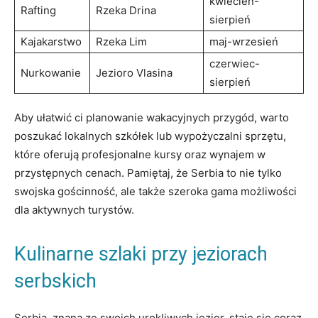
kwiecień-
Rafting
Rzeka Drina
sierpień
Kajakarstwo
Rzeka Lim
maj-wrzesień
czerwiec-
Nurkowanie
Jezioro Vlasina
sierpień
Aby ułatwić⁣ ci planowanie ⁢wakacyjnych przygód, ​warto​
poszukać lokalnych szkółek lub ​wypożyczalni sprzętu,
które oferują profesjonalne kursy oraz‌ wynajem w
przystępnych cenach. Pamiętaj, że Serbia to nie ⁢tylko​
swojska gościnność, ‍ale także ⁢szeroka gama możliwości
dla⁣ aktywnych turystów.
Kulinarne ‌szlaki przy jeziorach
serbskich
Serbia, znana​ ze ⁢swoich urokliwych⁣ jezior, staje się ​coraz