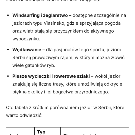
Windsurfing i żeglarstwo
– dostępne‌ szczególnie na
jeziorach typu Vlasinsko, gdzie ‌sprzyjająca pogoda
oraz ⁣wiatr stają się przyczynkiem ⁢do aktywnego
‌wypoczynku.
Wędkowanie
– dla pasjonatów tego​ sportu, jeziora
Serbii​ są prawdziwym rajem,⁣ w ⁤którym⁢ można złowić
wiele⁤ gatunków ryb.
Piesze wycieczki ⁤i rowerowe szlaki
–‍ wokół ​jezior
znajdują się liczne trasy, które‍ umożliwiają odkrycie
piękna okolicy i jej bogactwa przyrodniczego.
Oto tabela ​z krótkim⁢ porównaniem jezior w Serbii, ​które
warto odwiedzić:
Typ⁤