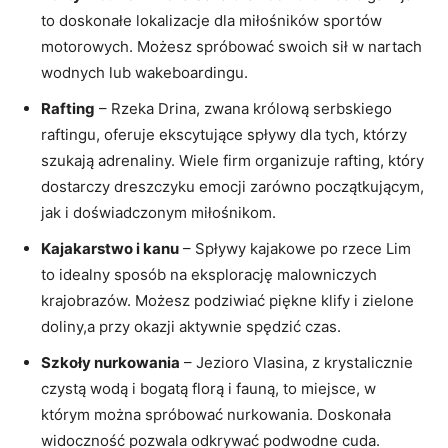
to doskonałe‌ lokalizacje dla miłośników sportów
⁤motorowych. Możesz spróbować swoich sił ‌w⁤ nartach
⁢wodnych lub wakeboardingu.
Rafting
– Rzeka Drina, zwana królową serbskiego
‍raftingu, oferuje⁣ ekscytujące spływy dla tych, którzy⁣
szukają adrenaliny. ​Wiele firm organizuje ‍rafting, który
dostarczy dreszczyku emocji⁢ zarówno początkującym,
jak i doświadczonym⁤ miłośnikom.
Kajakarstwo i kanu
– Spływy kajakowe ​po rzece Lim
to idealny sposób na eksplorację malowniczych
krajobrazów. Możesz podziwiać piękne ‌klify i zielone
doliny,a przy okazji aktywnie spędzić ‍czas.
Szkoły⁤ nurkowania
– Jezioro Vlasina, z krystalicznie
czystą wodą i bogatą florą i fauną, ‌to miejsce, w
którym można spróbować nurkowania. Doskonała⁣
widoczność pozwala⁢ odkrywać podwodne ⁣cuda.