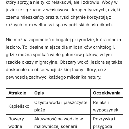
który sprzyja ⁣nie⁢ tylko relaksowi, ale​ i zdrowiu. ⁢Wody w
jeziorze⁣ są znane z właściwości terapeutycznych, dzięki
czemu mieszkańcy oraz‌ turyści chętnie⁢ korzystają ⁣z
różnych form wellness i⁣ spa ​w ⁣pobliskich ośrodkach.
Nie można zapomnieć o bogatej przyrodzie, która otacza
jezioro. To idealne miejsce ‌dla miłośników ornitologii,
gdzie ⁤można spotkać⁣ wiele gatunków ptaków, w tym⁤
rzadkie okazy migracyjne. Obszary‌ wokół jeziora są także⁢
doskonałe ‍do obserwacji dzikiej fauny i‌ flory, co z
pewnością‌ zachwyci każdego miłośnika natury.
Atrakcje
Opis
Oczekiwania
Czysta woda i piaszczyste
Relaks i
Kąpielisko
‍plaże
wypoczynek
Rowery
Aktywność⁢ na wodzie w
Rozrywka i​
wodne
malowniczej scenerii
przygoda