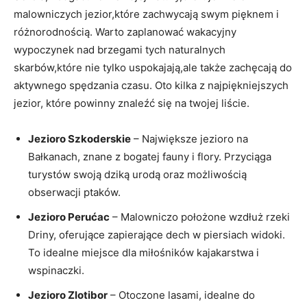
⁣malowniczych jezior,które‍ zachwycają swym pięknem i
⁣różnorodnością. Warto zaplanować wakacyjny
wypoczynek nad brzegami tych naturalnych​
skarbów,które‍ nie tylko uspokajają,ale ⁤także zachęcają do
aktywnego ‍spędzania⁤ czasu. Oto kilka z najpiękniejszych
jezior, które ⁢powinny znaleźć⁣ się‌ na twojej liście.
Jezioro ⁢Szkoderskie
– Największe jezioro na‌
Bałkanach, znane z bogatej‍ fauny i flory. Przyciąga
turystów swoją dziką​ urodą oraz możliwością
obserwacji ptaków.
Jezioro Perućac
– Malowniczo położone wzdłuż rzeki
‌Driny, oferujące zapierające⁢ dech​ w piersiach widoki.
To ​idealne miejsce ⁤dla ‍miłośników kajakarstwa i
wspinaczki.
Jezioro Zlotibor
– Otoczone lasami, idealne do