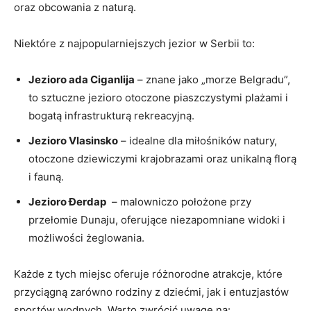
oraz obcowania z⁣ naturą.
Niektóre​ z ​najpopularniejszych jezior w Serbii to:
Jezioro ada Ciganlija
–‌ znane jako „morze ​Belgradu”,
to sztuczne jezioro otoczone piaszczystymi plażami i
bogatą infrastrukturą rekreacyjną.
Jezioro Vlasinsko
– ⁢idealne dla miłośników natury,
⁣otoczone dziewiczymi krajobrazami oraz unikalną florą
i fauną.
Jezioro Đerdap
​ – malowniczo położone przy‌
przełomie ⁣Dunaju,⁢ oferujące niezapomniane⁢ widoki​ i
możliwości żeglowania.
Każde⁢ z tych miejsc‍ oferuje różnorodne atrakcje, które
przyciągną⁤ zarówno rodziny z dziećmi, jak i entuzjastów
sportów wodnych. Warto zwrócić uwagę na: