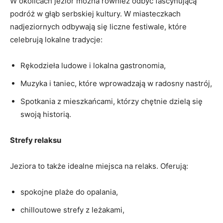
W okolicach jezior można ​również odbyć fascynującą
⁢podróż w głąb serbskiej kultury. W miasteczkach
nadjeziornych odbywają się liczne festiwale, ⁤które
celebrują lokalne tradycje:
Rękodzieła ludowe i lokalna gastronomia,
Muzyka i taniec, które wprowadzają w radosny nastrój,
Spotkania z mieszkańcami, którzy chętnie dzielą się
swoją historią.
Strefy‌ relaksu
Jeziora to ⁢także idealne miejsca na relaks. ⁣Oferują:
spokojne plaże do opalania,
chilloutowe strefy⁢ z⁢ leżakami,