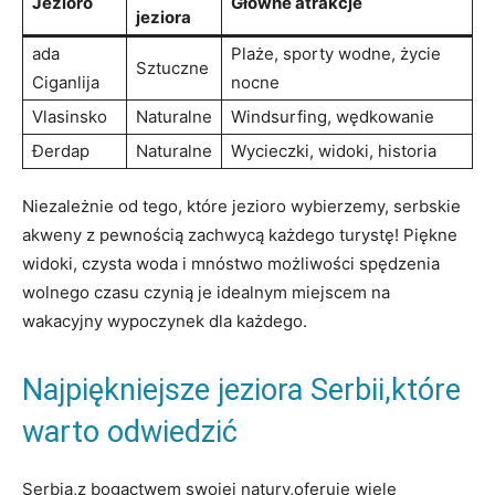
Jezioro
Główne atrakcje
jeziora
ada
Plaże, sporty wodne, życie
Sztuczne
Ciganlija
nocne
Vlasinsko
Naturalne
Windsurfing, wędkowanie
Đerdap
Naturalne
Wycieczki, widoki, historia
Niezależnie od ‍tego, które jezioro wybierzemy, serbskie
akweny z ‍pewnością zachwycą⁤ każdego turystę!⁤ Piękne
widoki, czysta woda i mnóstwo możliwości ⁣spędzenia
wolnego​ czasu czynią je ⁢idealnym miejscem na
wakacyjny ⁤wypoczynek dla każdego.
Najpiękniejsze jeziora Serbii,które
warto odwiedzić
Serbia,z bogactwem swojej‍ natury,oferuje ​wiele