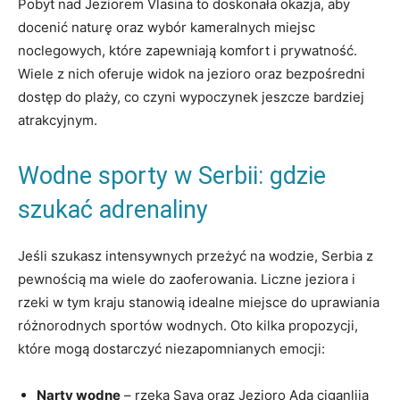
Pobyt nad Jeziorem Vlasina‌ to doskonała⁤ okazja, aby
docenić naturę oraz wybór kameralnych miejsc
⁢noclegowych,‍ które zapewniają⁤ komfort ⁣i prywatność.
Wiele z nich ⁢oferuje widok na jezioro ‌oraz⁣ bezpośredni
dostęp do​ plaży, co czyni wypoczynek jeszcze bardziej⁣
atrakcyjnym.
Wodne sporty w⁤ Serbii: gdzie
szukać adrenaliny
Jeśli‍ szukasz intensywnych przeżyć na wodzie, Serbia z‍
pewnością ‌ma wiele do zaoferowania. Liczne jeziora i
rzeki w tym kraju stanowią idealne ⁤miejsce do uprawiania
różnorodnych⁣ sportów ‍wodnych. Oto kilka propozycji,
które mogą ‍dostarczyć niezapomnianych emocji:
Narty⁣ wodne
– ​rzeka Sava ‌oraz Jezioro ⁢Ada ciganlija