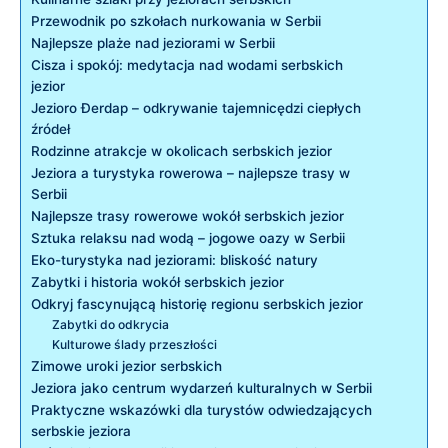
Przewodnik po szkołach nurkowania w Serbii
Najlepsze plaże ⁣nad jeziorami w Serbii
Cisza i ‌spokój: medytacja nad wodami serbskich
jezior
Jezioro Đerdap – odkrywanie tajemnicędzi ciepłych
źródeł
Rodzinne ‍atrakcje⁢ w okolicach serbskich jezior
Jeziora⁣ a turystyka rowerowa⁢ –‌ najlepsze trasy w
Serbii
Najlepsze‌ trasy‌ rowerowe wokół serbskich ⁣jezior
Sztuka relaksu nad wodą – jogowe oazy w Serbii
Eko-turystyka nad jeziorami: ‌bliskość natury
Zabytki i historia wokół serbskich‍ jezior
Odkryj fascynującą ⁣historię⁢ regionu serbskich ‍jezior
Zabytki ⁣do odkrycia
Kulturowe⁢ ślady przeszłości
Zimowe uroki jezior serbskich
Jeziora jako centrum wydarzeń kulturalnych⁤ w Serbii
Praktyczne wskazówki ‌dla turystów odwiedzających
serbskie ‌jeziora