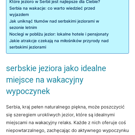
Które jezioro w ⁣Serbii jest⁢ najlepsze dla ⁣Ciebie?
Serbia na wakacje: ⁤co⁣ warto⁣ wiedzieć przed
wyjazdem
Jak uniknąć⁣ tłumów nad ⁣serbskimi jeziorami w
sezonie letnim
Noclegi ‍w pobliżu jezior: lokalne hotele i ⁤pensjonaty
Jakie ⁢atrakcje czekają na miłośników przyrody nad⁣
serbskimi jeziorami
serbskie jeziora ‌jako ⁤idealne⁢
miejsce na wakacyjny
wypoczynek
Serbia, ⁢kraj‌ pełen ⁤naturalnego‍ piękna, ​może poszczycić
się szeregiem ⁣urokliwych ‍jezior, które są idealnymi
miejscami na wakacyjny relaks. Każde⁢ z nich oferuje coś
niepowtarzalnego,‍ zachęcając‍ do⁤ aktywnego wypoczynku