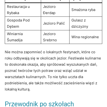
Restauracja u
Jezioro
Smażona ryba
Rybaka
Đerdap
Gospoda Pod
Gulasz ‍z⁢
Jezioro Palić
Dębem
dziczyzny
Winiarnia
Jezioro
Wina regionalne
Šumadija
Srebrno
Nie można zapomnieć ​o ⁤lokalnych festynach, które co
roku odbywają się ⁣w ‌okolicach jezior. ⁣Festiwale​ kulinarne‍
to doskonała okazja, aby spróbować‍ wyszukanych dań,
poznać twórców tych potraw oraz wziąć udział w
warsztatach kulinarnych.⁣ To ⁤nie tylko uczta dla
podniebienia, ‍ale ‌także możliwość zacieśnienia więzi z
lokalną kulturą.
Przewodnik po szkołach