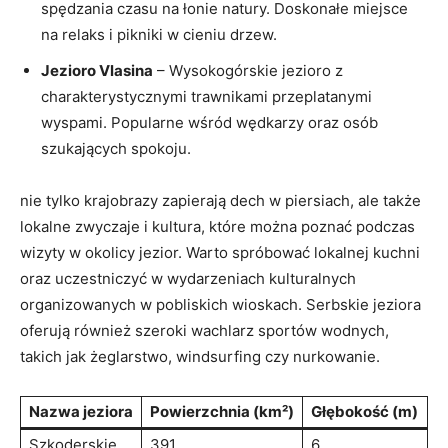
spędzania czasu ⁣na⁤ łonie natury. Doskonałe ⁢miejsce‍
na relaks i⁤ pikniki​ w cieniu drzew.
Jezioro Vlasina
– Wysokogórskie jezioro z
charakterystycznymi trawnikami ⁣przeplatanymi
wyspami. ​Popularne ‍wśród wędkarzy oraz osób
szukających spokoju.
nie tylko krajobrazy zapierają dech ⁢w piersiach, ale także
lokalne zwyczaje i kultura, które można poznać podczas
wizyty w okolicy jezior. ⁢Warto spróbować ‌lokalnej kuchni⁢
oraz uczestniczyć w wydarzeniach kulturalnych
organizowanych w pobliskich wioskach. ‌Serbskie jeziora ​
oferują również ⁣szeroki wachlarz⁢ sportów wodnych,
takich ‍jak żeglarstwo, windsurfing czy nurkowanie.
Nazwa jeziora
Powierzchnia ‍(km²)
Głębokość (m)
Szkoderskie
391
6