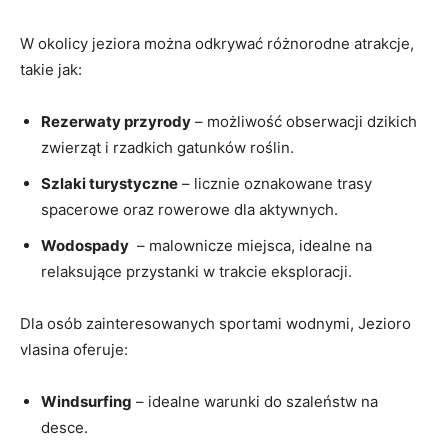
W okolicy jeziora można‍ odkrywać różnorodne ‌atrakcje,​
takie jak:
Rezerwaty‌ przyrody
– możliwość obserwacji⁢ dzikich
zwierząt i‍ rzadkich gatunków⁣ roślin.
Szlaki ⁣turystyczne
– licznie oznakowane trasy
spacerowe oraz rowerowe ⁢dla⁤ aktywnych.
Wodospady
⁣ –​ malownicze miejsca, idealne ⁢na⁢
relaksujące⁣ przystanki w⁢ trakcie ⁣eksploracji.
Dla osób zainteresowanych⁢ sportami wodnymi, Jezioro
vlasina oferuje:
Windsurfing
–​ idealne warunki⁤ do⁢ szaleństw na⁢
desce.