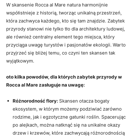
W skansenie Rocca al Mare natura ⁤harmonijnie
współistnieje z historią,​ tworząc unikalną przestrzeń,​
która zachwyca każdego, ⁣kto się tam znajdzie. Zabytek
przyrody stanowi nie tylko tło ​dla architektury ⁢ludowej,
ale również centralny element tego miejsca, który
⁣przyciąga uwagę turystów i pasjonatów ekologii. Warto
przyjrzeć się bliżej ​temu, co⁣ czyni‌ ten ‌skansen ​tak
wyjątkowym.
oto kilka powodów, dla których zabytek przyrody w
Rocca⁢ al‌ Mare zasługuje na ⁣uwagę:
Różnorodność flory:
Skansen otacza bogaty
ekosystem, w którym ⁤możemy podziwiać zarówno
⁣rodzime, jak i egzotyczne gatunki roślin. Spacerując
po alejkach, można natknąć się na‌ unikalne okazy
drzew ⁢i krzewów, które zachwycają różnorodnością