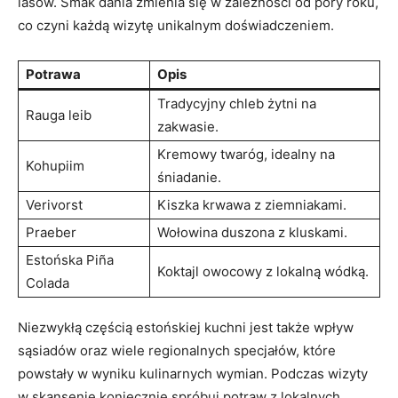
lasów. Smak dania zmienia ⁢się w zależności od ⁤pory⁤ roku,
co czyni każdą wizytę ⁢unikalnym doświadczeniem.
Potrawa
Opis
Tradycyjny‌ chleb⁢ żytni ‍na
Rauga leib
zakwasie.
Kremowy ‌twaróg, idealny na
Kohupiim
śniadanie.
Verivorst
Kiszka⁢ krwawa z⁢ ziemniakami.
Praeber
Wołowina ⁢duszona z kluskami.
Estońska ‍Piña⁢
Koktajl owocowy z lokalną wódką.
Colada
Niezwykłą częścią estońskiej kuchni jest także wpływ
sąsiadów oraz wiele regionalnych specjałów, które
powstały w wyniku⁣ kulinarnych wymian. Podczas​ wizyty
w skansenie koniecznie spróbuj potraw z lokalnych