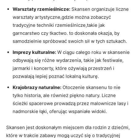
Warsztaty rzemieślnicze:
⁤Skansen‌ organizuje liczne
warsztaty artystyczne,gdzie można⁢ zobaczyć
⁢tradycyjne techniki rzemieślnicze,takie jak
garncarstwo czy tkactwo.‌ to doskonała okazja, by
samodzielnie ⁤spróbować⁤ swoich sił w tych⁢ sztukach.
Imprezy‌ kulturalne:
W ciągu całego roku w skansenie
odbywają się różne ‍wydarzenia, takie jak festiwale,
jarmarki i⁢ koncerty, ⁢które ożywiają przestrzeń‌ i
pozwalają lepiej poznać lokalną kulturę.
Krajobrazy naturalne:
Otoczenie skansenu to nie
tylko historia, ale również piękno ‍natury. Liczne
ścieżki spacerowe prowadzą przez malownicze lasy i
nadmorskie łąki, oferując wspaniałe ⁣widoki.
Skansen jest doskonałym miejscem dla rodzin z ⁢dziećmi,
które⁢ w trakcie zabawy mogą uczyć ⁣się o‍ tradycyjnej