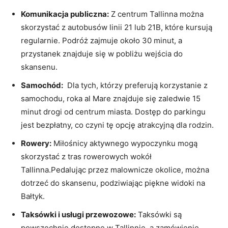
Komunikacja publiczna:
⁢Z​ centrum Tallinna można
skorzystać z autobusów‌ linii 21 lub 21B, które kursują
regularnie. Podróż zajmuje ‍około 30 minut, a
przystanek ⁣znajduje się w pobliżu wejścia⁤ do
skansenu.
Samochód:
⁢ Dla tych, którzy preferują korzystanie​ z⁣
samochodu, roka⁢ al Mare znajduje się zaledwie 15
minut‌ drogi od centrum⁣ miasta. Dostęp do ‍parkingu
jest‍ bezpłatny, co czyni ⁣tę‍ opcję ​atrakcyjną dla rodzin.
Rowery:
Miłośnicy aktywnego wypoczynku mogą
skorzystać ⁤z⁣ tras‍ rowerowych⁤ wokół
Tallinna.Pedalując przez malownicze okolice, można
dotrzeć do skansenu,⁤ podziwiając piękne widoki na
Bałtyk.
Taksówki ⁢i usługi przewozowe:
Taksówki są
powszechnie dostępne w Tallinnie, a zamówienie