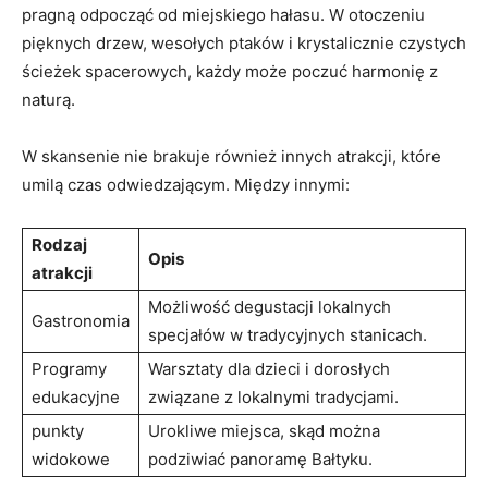
pragną odpocząć od miejskiego ⁤hałasu. W otoczeniu‌
pięknych drzew,⁢ wesołych ptaków‌ i⁣ krystalicznie​ czystych
ścieżek spacerowych, każdy⁣ może ⁣poczuć‍ harmonię ⁤z
naturą.
W⁤ skansenie nie⁢ brakuje również innych atrakcji, które
umilą czas odwiedzającym.​ Między innymi:
Rodzaj
Opis
atrakcji
Możliwość degustacji lokalnych
Gastronomia
specjałów⁤ w tradycyjnych stanicach.
Programy
Warsztaty dla dzieci i⁤ dorosłych
edukacyjne
związane z lokalnymi tradycjami.
punkty
Urokliwe‌ miejsca, skąd można
widokowe
podziwiać panoramę Bałtyku.