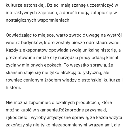
kulturze estońskiej. Dzieci mają szansę​ uczestniczyć w
interaktywnych zajęciach,⁢ a dorośli mogą zatopić się w⁣
nostalgicznych‌ wspomnieniach.
Odwiedzając‍ to miejsce, warto zwrócić​ uwagę na wystrój
wnętrz budynków, które zostały pieszo odrestaurowane.
Każdy z eksponatów opowiada swoją unikalną ⁣historię, a‌
prezentowane meble czy narzędzia pracy ⁢oddają ⁤klimat​
życia w minionych epokach. To wszystko ‌sprawia, że⁣
skansen ‌staje ​się nie tylko atrakcją turystyczną,‌ ale
również cenionym źródłem wiedzy o estońskiej kulturze‍ i
historii.
Nie ⁢można zapomnieć ⁣o lokalnych produktach, które‌
można kupić‌ w skansenie.Różnorodne⁣ przysmaki,
rękodzieło i⁤ wyroby artystyczne⁤ sprawią, że‌ każda wizyta
zakończy się nie tylko ⁤niezapomnianymi ​wrażeniami, ale