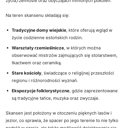
życia,rzemiośle oraz obyczajach ⁢minionych pokoleń.
Na teren skansenu‌ składają ⁣się:
Tradycyjne domy wiejskie
, ⁢które oferują wgląd w
życie codzienne estońskich rodzin.
Warsztaty rzemieślnicze
, w których można⁣
obserwować⁢ mistrzów zajmujących się ‍stolarstwem,
tkactwem oraz ceramiką.
Stare kościoły
, świadczące⁢ o religijnej przeszłości
‌regionu‍ i różnorodności​ wyznań.
Ekspozycje folklorystyczne
, gdzie‍ zaprezentowane
są tradycyjne tańce, muzyka⁢ oraz zwyczaje.
Skansen jest położony w otoczeniu pięknych lasów i
jezior, co⁢ sprawia, że spacer po jego terenie to nie ‍tylko
podróż w ‍czasie, ale także możliwość⁤ delektowania się‍