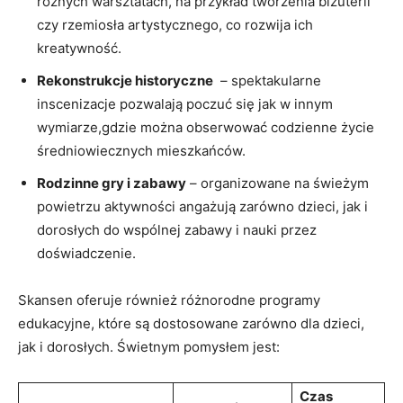
różnych warsztatach,‌ na​ przykład tworzenia‍ biżuterii
czy ​rzemiosła artystycznego, co rozwija ich
⁢kreatywność.
Rekonstrukcje historyczne
⁢ –‍ spektakularne⁢
inscenizacje pozwalają poczuć ‍się jak ​w innym
wymiarze,gdzie można obserwować codzienne ⁤życie
średniowiecznych mieszkańców.
Rodzinne⁤ gry i zabawy
–‌ organizowane‌ na ⁤świeżym⁣
powietrzu⁣ aktywności‌ angażują zarówno dzieci, jak i
dorosłych do wspólnej zabawy i nauki przez
doświadczenie.
Skansen ‌oferuje również‌ różnorodne programy
edukacyjne, które są dostosowane zarówno dla⁣ dzieci,
jak i dorosłych. Świetnym‍ pomysłem jest:
Czas