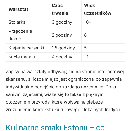
Czas
Wiek
Warsztat
trwania
uczestników
Stolarka
3 godziny
10+
Przędzenie i
2 godziny
8+
tkanie
Klejenie⁣ ceramiki
1,5 godziny
5+
Kucie metalu
4 godziny
12+
Zapisy ⁣na warsztaty odbywają się ⁢na stronie internetowej
skansenu, ⁤a liczba ‌miejsc ​jest ograniczona, co zapewnia
indywidualne podejście do każdego uczestnika. Poza
samymi ​zajęciami, ⁣wiąże się to także z pięknym
otoczeniem przyrody, które wpływa ⁣na‌ głębsze
zrozumienie kontekstu​ kulturowego i ⁣lokalnych‍ tradycji.
Kulinarne smaki⁣ Estonii – co