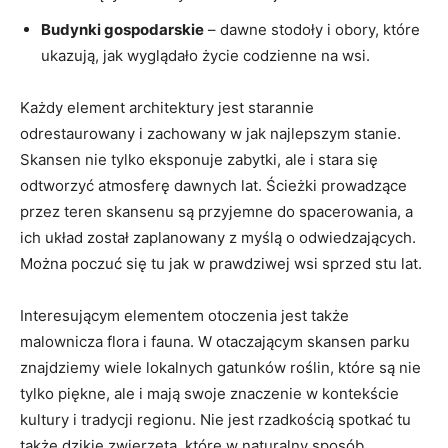
Budynki gospodarskie
– dawne stodoły i obory, ​które
ukazują, jak wyglądało życie codzienne na⁢ wsi.
Każdy element architektury jest ​starannie
odrestaurowany ⁣i zachowany w jak najlepszym stanie.
Skansen nie ​tylko eksponuje zabytki, ‌ale i⁢ stara się​
odtworzyć atmosferę⁣ dawnych lat. Ścieżki prowadzące
przez ⁢teren skansenu są przyjemne do spacerowania, a
ich układ został zaplanowany z myślą o odwiedzających.
Można poczuć się⁣ tu jak w prawdziwej wsi​ sprzed stu lat.
Interesującym elementem ‌otoczenia jest także
malownicza flora i ‍fauna. ​W ⁢otaczającym skansen parku
znajdziemy wiele lokalnych gatunków roślin, które są ⁢nie⁢
tylko piękne, ale i mają⁣ swoje znaczenie w kontekście
kultury i tradycji regionu. Nie jest rzadkością ‍spotkać tu
także dzikie zwierzęta, które w naturalny sposób