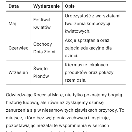
Data
Wydarzenie
Opis
Uroczystość ‍z ​warsztatami
Festiwal
Maj
tworzenia kompozycji
Kwiatów
‍kwiatowych.
Akcje ⁣sprzątania oraz
Obchody
Czerwiec
zajęcia‍ edukacyjne dla
Dnia Ziemi
dzieci.
Kiermasze lokalnych
Święto
Wrzesień
‍produktów oraz⁤ pokazy‌
⁤Plonów
rzemiosła.
Odwiedzając⁢ Rocca al Mare, nie ‌tylko poznajemy bogatą
historię ludową, ale również‌ zyskujemy szansę
zanurzenia się ⁤w⁤ niesamowitych zjawiskach przyrody. ‌To
miejsce, które bez wątpienia zachwyca i ⁢inspiruje,
pozostawiając niezatarte wspomnienia w sercach