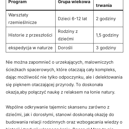
Program
Grupa wiekowa
trwania
Warsztaty
Dzieci‍ 6-12 ​lat
2 godziny
⁣rzemieślnicze
Rodziny z‍
Historie z⁣ przeszłości
1,5 ⁢godziny
dziećmi
ekspedycja⁢ w⁢ naturze
Dorośli
3 ‍godziny
Nie można ‍zapomnieć⁣ o urzekających, malowniczych
ścieżkach⁢ spacerowych, które otaczają cały kompleks,
dając możliwość nie tylko odpoczynku,‌ ale i⁤ delektowania
się‍ pięknem otaczającej przyrody. To doskonała
okazja,aby ⁤połączyć naukę ‌z relaksem na ​łonie natury.
Wspólne⁣ odkrywanie tajemnic skansenu⁤ zarówno ‍z
dziećmi, jak i dorosłymi, ‍stanowi doskonałą okazję do
budowania ‍relacji rodzinnych oraz wzbogacania wiedzy o