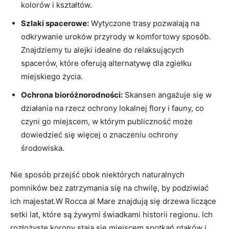
kolorów ⁣i kształtów.
Szlaki spacerowe:
Wytyczone trasy pozwalają na
odkrywanie uroków⁤ przyrody w komfortowy ⁣sposób.
Znajdziemy tu alejki idealne ​do⁤ relaksujących
spacerów, które oferują alternatywę dla zgiełku
miejskiego życia.
Ochrona‍ bioróżnorodności:
Skansen⁣ angażuje się w
działania‌ na rzecz ochrony ‌lokalnej‍ flory i fauny, co
czyni go miejscem, w którym ‌publiczność może
dowiedzieć się więcej o znaczeniu ochrony
środowiska.
Nie sposób​ przejść ‌obok niektórych naturalnych⁤
pomników bez ‌zatrzymania‍ się na chwilę, ⁣by podziwiać
ich majestat.W Rocca al Mare znajdują ‍się​ drzewa liczące
setki lat, które są żywymi świadkami ⁢historii⁤ regionu.⁢ Ich
rozłożyste korony stają‌ się miejscem spotkań⁢ ptaków i ​