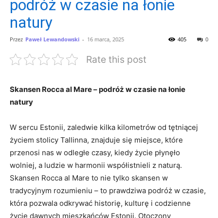
podróż w czasie na łonie
natury
Przez
Paweł Lewandowski
-
16 marca, 2025
405
0
Rate this post
Skansen Rocca al ‌Mare – podróż w czasie na łonie​
natury
W sercu Estonii,​ zaledwie kilka kilometrów od tętniącej
życiem stolicy⁤ Tallinna,⁤ znajduje ⁢się‍ miejsce, ⁣które
przenosi nas w odległe czasy, kiedy życie‍ płynęło
wolniej, a ludzie ⁤w harmonii współistnieli z ⁣naturą.
Skansen Rocca al Mare ‌to nie tylko skansen w
tradycyjnym ⁤rozumieniu –‌ to prawdziwa podróż w‍ czasie,
która pozwala odkrywać‌ historię, kulturę i codzienne
życie dawnych⁢ mieszkańców Estonii. ⁤Otoczony