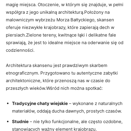
magię miejsca. Otoczenie, w którym się znajduje, w pełni
współgra‌ z jego unikalną architekturą.Położony na‌
malowniczym wybrzeżu ‌Morza Bałtyckiego, skansen
oferuje ​niezwykłe ⁣krajobrazy, które ‌zapierają⁤ dech w
⁤piersiach.Zielone tereny, kwitnące łąki ‍i delikatne ‍fale‍
sprawiają,‌ że jest ​to idealne miejsce ‍na oderwanie się od
codzienności.
Architektura ‍skansenu jest prawdziwym skarbem​
etnograficznym. ‍Przygotowano tu autentyczne zabytki⁣
architektoniczne, które przenoszą nas w czasie do
przeszłych wieków.Wśród nich można spotkać:
Tradycyjne ⁤chaty wiejskie
– wykonane ​z naturalnych‍
materiałów, oddają ducha dawnych, prostych czasów.
Studnie
– nie tylko ⁤funkcjonalne, ale⁤ często ozdobne,
stanowiących ważny element krajobrazu.