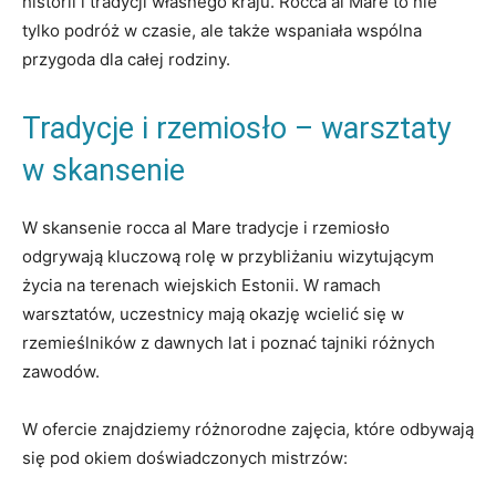
historii i tradycji własnego kraju. Rocca al⁤ Mare to nie
tylko‍ podróż w czasie, ale także wspaniała wspólna
przygoda dla całej ​rodziny.
Tradycje i rzemiosło ‌– warsztaty
w skansenie
W ⁣skansenie rocca‌ al ‌Mare tradycje i rzemiosło
‌odgrywają kluczową rolę‍ w przybliżaniu wizytującym
życia na ⁣terenach⁣ wiejskich Estonii.⁢ W ramach
warsztatów, ‍uczestnicy‍ mają okazję wcielić się w
rzemieślników z dawnych lat i poznać tajniki różnych​
zawodów.
W ofercie znajdziemy różnorodne zajęcia, które odbywają
się pod ⁢okiem doświadczonych mistrzów: