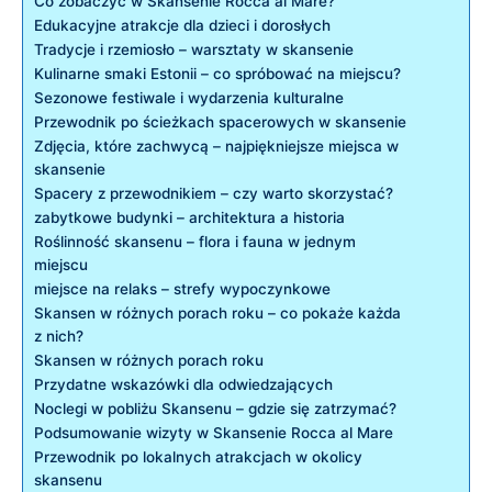
Co zobaczyć w Skansenie ‍Rocca al Mare?
Edukacyjne atrakcje dla dzieci i dorosłych
Tradycje i rzemiosło ‌– warsztaty w skansenie
Kulinarne smaki⁣ Estonii – co ⁣spróbować na miejscu?
Sezonowe⁣ festiwale i‌ wydarzenia kulturalne
Przewodnik po ścieżkach spacerowych w skansenie
Zdjęcia, które‍ zachwycą ‌– ​najpiękniejsze miejsca w
skansenie
Spacery z przewodnikiem – czy warto⁤ skorzystać?
zabytkowe budynki ‍– architektura ⁢a‍ historia
Roślinność skansenu – flora i fauna ⁤w jednym
miejscu
miejsce na⁣ relaks – strefy wypoczynkowe
Skansen w różnych porach roku​ – co pokaże ⁣każda
z⁢ nich?
Skansen w ‍różnych porach roku
Przydatne wskazówki dla odwiedzających
Noclegi‍ w pobliżu ⁣Skansenu – ​gdzie się zatrzymać?
Podsumowanie wizyty ‌w​ Skansenie⁣ Rocca al Mare
Przewodnik po‍ lokalnych atrakcjach w ⁢okolicy⁤
skansenu