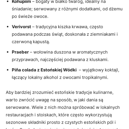
Kohupiim
– bogaty w białko twaróg, idealny na
śniadanie; serwowany z różnymi dodatkami, od⁣ dżemu​
po świeże owoce.
Verivorst
–​ tradycyjna kiszka⁤ krwawa, często
podawana podczas świąt, doskonała z ⁤ziemniakami i
czerwoną kapustą.
Praeber
– wołowina duszona w aromatycznych
przyprawach, ​najczęściej ‌podawana z kluskami.
Piña colada z Estońskiej ⁣Wódki
‌ –⁣ wyjątkowy koktajl,
łączący lokalny alkohol z owocami tropikalnymi.
Aby bardziej ​zrozumieć ‍estońskie tradycje kulinarne,​
warto zwrócić‌ uwagę na sposób, w jaki dania są
serwowane. Wiele z ‍nich można spróbować w lokalnych
restauracjach i stoiskach, które często wykorzystują‌
sezonowe składniki prosto‌ z czystych estońskich ​pól i