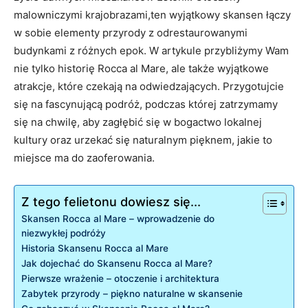
malowniczymi‌ krajobrazami,ten wyjątkowy​ skansen ⁣łączy
‌w sobie ‌elementy przyrody z⁤ odrestaurowanymi
budynkami ‌z różnych‍ epok. W ‌artykule‍ przybliżymy Wam
nie tylko historię Rocca al⁢ Mare, ale ‌także wyjątkowe
atrakcje, ⁣które czekają​ na odwiedzających.​ Przygotujcie
się na fascynującą podróż, ‌podczas której zatrzymamy
się na‌ chwilę, aby zagłębić się w bogactwo lokalnej ​
kultury oraz urzekać⁣ się⁤ naturalnym pięknem, jakie to
miejsce ma do zaoferowania.
Z tego felietonu dowiesz się...
Skansen Rocca al Mare – wprowadzenie do
niezwykłej podróży
Historia Skansenu Rocca​ al ⁢Mare
Jak dojechać do‍ Skansenu Rocca al Mare?
Pierwsze wrażenie – ⁣otoczenie ⁤i architektura
Zabytek ​przyrody – piękno naturalne w⁤ skansenie