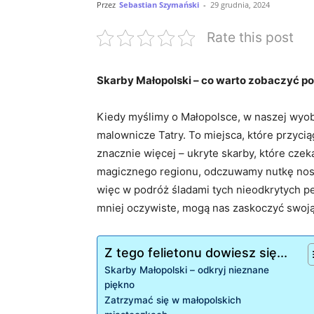
Przez
Sebastian Szymański
-
29 grudnia, 2024
Rate this post
Skarby Małopolski – co warto ‍zobaczyć p
Kiedy myślimy‍ o ‌Małopolsce, w naszej wyobr
malownicze Tatry. To miejsca, które ​przycią
znacznie więcej – ukryte skarby, ‍które‌ cze
magicznego regionu, odczuwamy nutkę nostalgi
więc w ⁢podróż śladami ‍tych nieodkrytych pe
mniej oczywiste, mogą nas zaskoczyć swoją 
Z tego felietonu dowiesz się...
Skarby Małopolski –‍ odkryj nieznane
piękno
Zatrzymać ⁣się w ​małopolskich