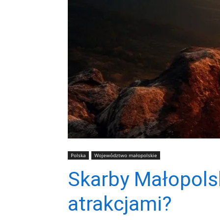
Polska
Województwo małopolskie
Skarby Małopols
atrakcjami?