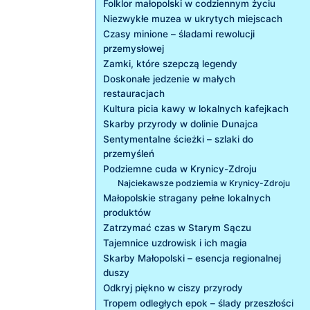
Folklor małopolski‍ w codziennym życiu
Niezwykłe ‍muzea w ‌ukrytych miejscach
Czasy minione – śladami rewolucji​
przemysłowej
Zamki, które szepczą legendy
Doskonałe jedzenie‌ w małych
restauracjach
Kultura picia kawy​ w lokalnych kafejkach
Skarby przyrody ⁤w dolinie⁤ Dunajca
Sentymentalne ścieżki – ⁣szlaki do
przemyśleń
Podziemne cuda w Krynicy-Zdroju
Najciekawsze⁢ podziemia w Krynicy-Zdroju
Małopolskie stragany pełne lokalnych
produktów
Zatrzymać czas⁢ w Starym Sączu
Tajemnice uzdrowisk i ich ‌magia
Skarby Małopolski – esencja regionalnej
⁣duszy
Odkryj piękno ⁣w ciszy przyrody
Tropem odległych epok⁢ – ślady przeszłości