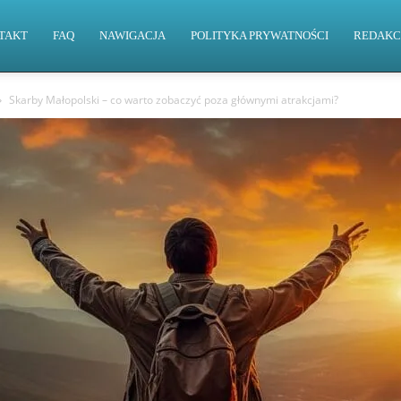
TAKT
FAQ
NAWIGACJA
POLITYKA PRYWATNOŚCI
REDAKC
Skarby Małopolski – co warto zobaczyć poza głównymi atrakcjami?