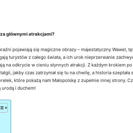
oza głównymi atrakcjami?
aźni pojawiają‍ się magiczne ‍obrazy – majestatyczny Wawel, tęt
gają‍ turystów z całego świata, a ​ich urok nieprzerwanie zachw
kają na odkrycie w cieniu​ słynnych⁤ atrakcji.⁣ Z każdym krokiem 
i,‍ jakby czas ⁢zatrzymał​ się tu na chwilę, a‍ historia szepta
rełek, które pokażą nam Małopolskę ‌z zupełnie innej strony.​ Cz
urodą ⁣i​ duchem!