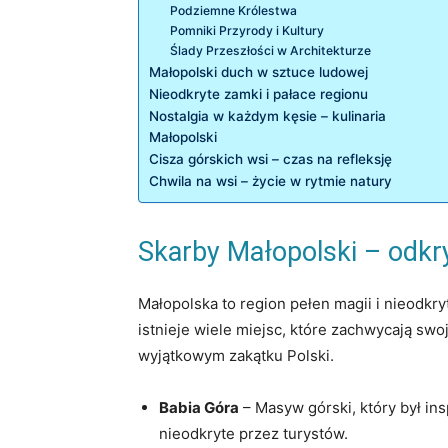
Podziemne Królestwa
Pomniki ‍Przyrody i Kultury
Ślady Przeszłości w ​Architekturze
Małopolski duch w sztuce ludowej
Nieodkryte ‌zamki i​ pałace⁢ regionu
Nostalgia⁤ w każdym kęsie – kulinaria
Małopolski
Cisza ‍górskich wsi – czas na refleksję
Chwila na ⁤wsi – życie ​w rytmie natury
Skarby Małopolski –‍ odkr
Małopolska to region pełen magii⁢ i nieodkry
istnieje wiele miejsc, które‍ zachwycają swoj
⁢wyjątkowym zakątku Polski.
Babia Góra
– Masyw górski,⁢ który był insp
nieodkryte przez ‌turystów.