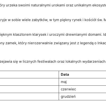
óry urzeka swoimi naturalnymi urokami oraz ⁤unikalnym ekosy
kryje w sobie wiele zabytków, w tym piękny rynek i‌ kościół św. ⁣
pięknym⁢ klasztorem klarysek i uroczymi drewnianymi domami. Id
żony zamek, który nierozerwalnie związany jest z​ legendą o In
rzejawia się w licznych festiwalach oraz lokalnych‍ wydarzeniac
Data
maj
czerwiec
grudzień