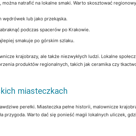
​ można‍ natrafić na‌ lokalne smaki. Warto skosztować regionowy
h wędrówek lub ‍jako przekąska.
abraknąć ‌podczas​ spacerów ⁣po Krakowie.
lepiej smakuje​ po górskim⁣ szlaku.
nicze krajobrazy, ale ⁤także niezwykłych ludzi. Lokalne społecz
rzenia ⁣produktów regionalnych, takich ⁤jak ceramika czy ‌tkactw
skich miasteczkach
awdziwe perełki. Miasteczka pełne historii,⁢ malownicze⁢ krajobr
a przygoda. Warto dać się ponieść magii lokalnych​ uliczek, gdzie