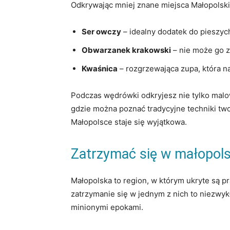
Odkrywając​ mniej ‌znane miejsca Małopolski,
Ser ​owczy
– idealny dodatek do pieszyc
Obwarzanek krakowski
– nie może go z
Kwaśnica
– rozgrzewająca zupa, która naj
Podczas ⁢wędrówki ​odkryjesz nie tylko malow
⁤gdzie można⁤ poznać tradycyjne techniki two
Małopolsce staje się wyjątkowa.
Zatrzymać ⁣się w ​małopol
Małopolska to region, w którym ukryte są pr
zatrzymanie się w jednym ‍z‍ nich to niezwykł
minionymi epokami.