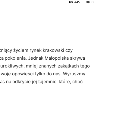
445
0
niący‍ życiem⁤ rynek krakowski​ czy
yca pokolenia. Jednak ⁤Małopolska⁢ skrywa
po ‍urokliwych, mniej znanych zakątkach tego
ła swoje opowieści tylko do nas. Wyruszmy
as na odkrycie jej tajemnic, które, choć