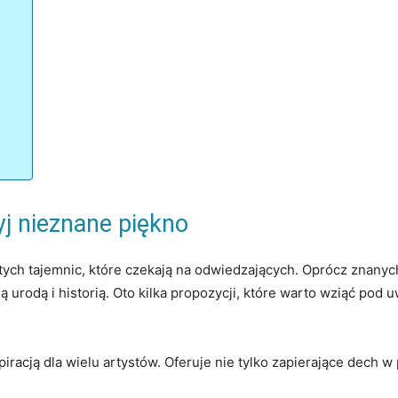
yj nieznane piękno
tych tajemnic, które czekają na odwiedzających. ‍Oprócz znanych 
ą urodą⁣ i historią. Oto kilka ⁢propozycji, które warto⁣ wziąć po
iracją dla ‌wielu artystów. Oferuje ​nie tylko zapierające‍ dech⁢ 