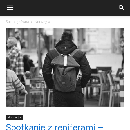
Strona główna
Norwegia
Norwegia
Spotkanie z reniferami –