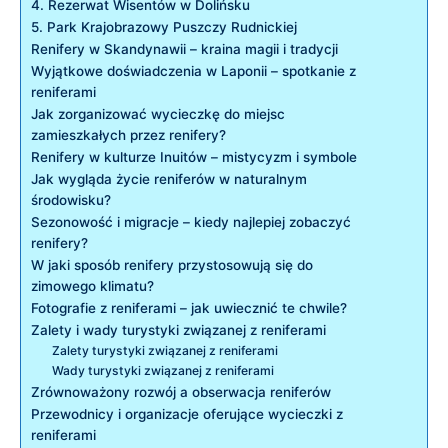
4. Rezerwat Wisentów w Dolińsku
5. Park Krajobrazowy Puszczy Rudnickiej
Renifery w Skandynawii – kraina magii i tradycji
Wyjątkowe doświadczenia w Laponii – spotkanie z
reniferami
Jak zorganizować wycieczkę do miejsc
zamieszkałych przez renifery?
Renifery w kulturze Inuitów – mistycyzm i symbole
Jak wygląda życie reniferów w naturalnym
środowisku?
Sezonowość i migracje – kiedy najlepiej zobaczyć
renifery?
W jaki sposób renifery przystosowują się do
zimowego klimatu?
Fotografie z reniferami – jak uwiecznić te chwile?
Zalety i wady turystyki związanej z reniferami
Zalety turystyki związanej z reniferami
Wady turystyki związanej z reniferami
Zrównoważony rozwój a obserwacja reniferów
Przewodnicy i organizacje oferujące wycieczki z
reniferami