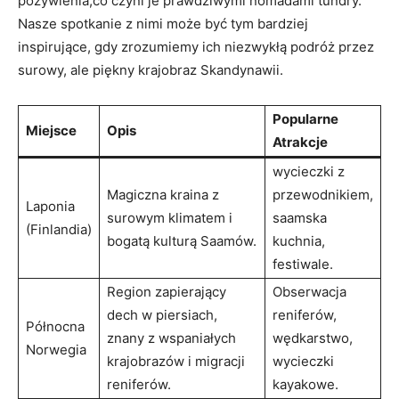
pożywienia,co czyni je prawdziwymi nomadami tundry.
Nasze spotkanie z nimi może być tym bardziej
inspirujące, gdy zrozumiemy ich niezwykłą podróż przez
surowy, ale piękny krajobraz Skandynawii.
Popularne
Miejsce
Opis
Atrakcje
wycieczki z
Magiczna kraina z
przewodnikiem,
Laponia
surowym klimatem i
saamska
(Finlandia)
bogatą kulturą Saamów.
kuchnia,
festiwale.
Region zapierający
Obserwacja
dech w piersiach,
reniferów,
Północna
znany z wspaniałych
wędkarstwo,
Norwegia
krajobrazów i migracji
wycieczki
reniferów.
kayakowe.