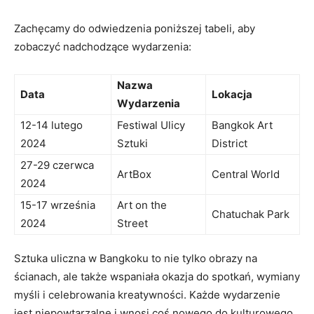
Zachęcamy do odwiedzenia poniższej tabeli, aby
zobaczyć nadchodzące wydarzenia:
Nazwa
Data
Lokacja
Wydarzenia
12-14 lutego
Festiwal Ulicy
Bangkok Art
2024
Sztuki
District
27-29 czerwca
ArtBox
Central World
2024
15-17 września
Art on the
Chatuchak Park
2024
Street
Sztuka uliczna w Bangkoku to nie tylko obrazy na
ścianach, ale także wspaniała okazja do spotkań, wymiany
myśli i celebrowania kreatywności. Każde wydarzenie
jest niepowtarzalne i wnosi coś nowego do kulturowego