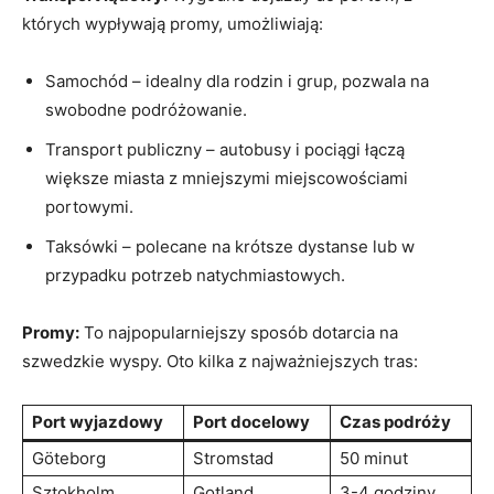
których wypływają promy, umożliwiają:
Samochód – idealny dla rodzin i grup, pozwala na
swobodne podróżowanie.
Transport publiczny – autobusy i pociągi łączą
większe miasta z mniejszymi miejscowościami
portowymi.
Taksówki – polecane na krótsze dystanse lub w
przypadku potrzeb natychmiastowych.
Promy:
To najpopularniejszy sposób dotarcia na
szwedzkie wyspy. Oto kilka z najważniejszych tras:
Port wyjazdowy
Port docelowy
Czas podróży
Göteborg
Stromstad
50 minut
Sztokholm
Gotland
3-4 godziny