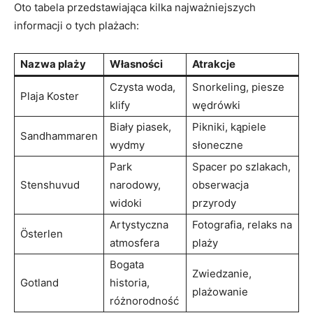
Oto tabela przedstawiająca kilka najważniejszych
informacji o tych plażach:
Nazwa plaży
Własności
Atrakcje
Czysta woda,
Snorkeling, piesze
Plaja Koster
klify
wędrówki
Biały piasek,
Pikniki, kąpiele
Sandhammaren
wydmy
słoneczne
Park
Spacer po szlakach,
Stenshuvud
narodowy,
obserwacja
widoki
przyrody
Artystyczna
Fotografia, relaks na
Österlen
atmosfera
plaży
Bogata
Zwiedzanie,
Gotland
historia,
plażowanie
różnorodność