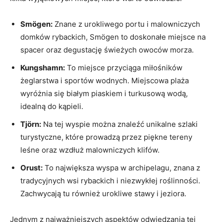
Smögen:
Znane z urokliwego portu i malowniczych
domków rybackich, Smögen to doskonałe miejsce na
spacer oraz degustację świeżych owoców morza.
Kungshamn:
To miejsce przyciąga miłośników
żeglarstwa i sportów wodnych. Miejscowa plaża
wyróżnia się białym piaskiem i turkusową wodą,
idealną do kąpieli.
Tjörn:
Na tej wyspie można znaleźć unikalne szlaki
turystyczne, które prowadzą przez piękne tereny
leśne oraz wzdłuż malowniczych klifów.
Orust:
To największa wyspa w archipelagu, znana z
tradycyjnych wsi rybackich i niezwykłej roślinności.
Zachwycają tu również urokliwe stawy i jeziora.
Jednym z najważniejszych aspektów odwiedzania tej