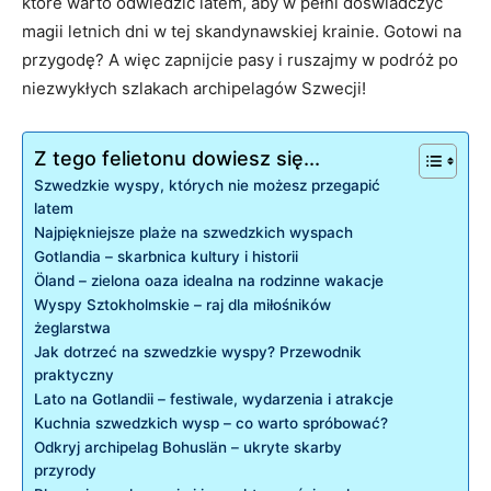
które warto odwiedzić latem, aby w pełni doświadczyć
magii letnich dni w tej skandynawskiej krainie. Gotowi na
przygodę? A więc zapnijcie pasy i ruszajmy w podróż po
niezwykłych szlakach archipelagów Szwecji!
Z tego felietonu dowiesz się...
Szwedzkie wyspy, których nie możesz przegapić
latem
Najpiękniejsze plaże na szwedzkich wyspach
Gotlandia – skarbnica kultury i historii
Öland – zielona oaza idealna na rodzinne wakacje
Wyspy Sztokholmskie – raj dla miłośników
żeglarstwa
Jak dotrzeć na szwedzkie wyspy? Przewodnik
praktyczny
Lato na Gotlandii – festiwale, wydarzenia i atrakcje
Kuchnia szwedzkich wysp – co warto spróbować?
Odkryj archipelag Bohuslän – ukryte skarby
przyrody