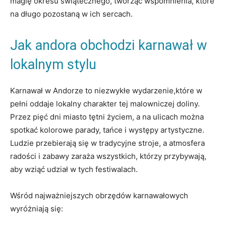
​magię okresu świątecznego, tworząc wspomnienia, które‍
na długo pozostaną‌ w ich sercach.
Jak andora ‍obchodzi karnawał ⁤w‌
lokalnym stylu
Karnawał w Andorze‌ to niezwykłe ‌wydarzenie,które w
pełni ⁣oddaje ⁣lokalny ‍charakter tej malowniczej doliny.
Przez pięć dni miasto tętni życiem, a na‍ ulicach można
spotkać​ kolorowe ⁢parady, ​tańce i ‌występy artystyczne.
Ludzie przebierają się w tradycyjne ⁣stroje, a⁤ atmosfera
radości i zabawy zaraża ‌wszystkich, ⁢którzy przybywają,
aby ⁢wziąć udział w tych festiwalach.
Wśród ⁢najważniejszych obrzędów karnawałowych
wyróżniają się: