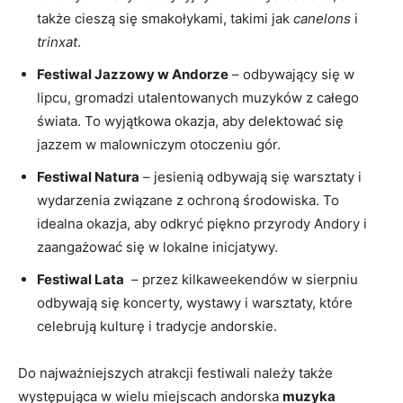
także cieszą się smakołykami, takimi jak
canelons
i
trinxat
.
Festiwal Jazzowy w Andorze
– odbywający się w
lipcu, gromadzi ⁢utalentowanych muzyków⁤ z całego
świata. To wyjątkowa okazja, aby delektować ‍się ​
jazzem w ‌malowniczym‌ otoczeniu gór.
Festiwal‍ Natura
– jesienią odbywają się warsztaty i⁣
wydarzenia związane​ z ochroną‍ środowiska. To⁤
idealna okazja, aby odkryć piękno ⁣przyrody Andory i
zaangażować się⁣ w lokalne inicjatywy.
Festiwal Lata
​ – przez kilkaweekendów⁢ w sierpniu⁣
odbywają się‍ koncerty, wystawy i ‌warsztaty,⁢ które
celebrują ⁤kulturę i tradycje andorskie.
Do najważniejszych⁣ atrakcji festiwali ​należy ⁣także
występująca⁤ w wielu miejscach ⁢andorska
muzyka