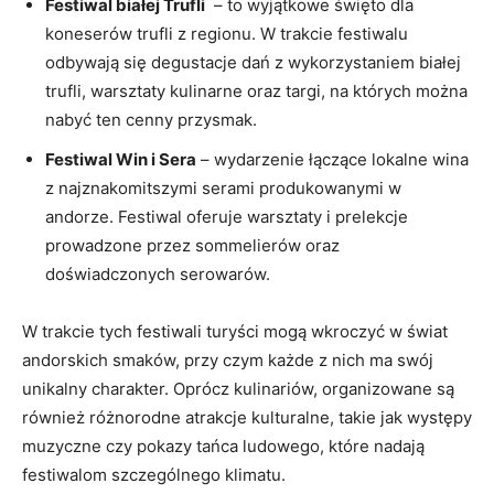
Festiwal ⁢białej Trufli
⁣ – to ⁤wyjątkowe święto dla
koneserów trufli z regionu. W trakcie⁣ festiwalu
odbywają⁤ się degustacje⁢ dań​ z wykorzystaniem białej
⁢trufli, warsztaty kulinarne oraz targi, na których ‍można
nabyć ten cenny przysmak.
Festiwal Win i⁢ Sera
– wydarzenie łączące lokalne wina
z ​najznakomitszymi serami produkowanymi ‍w​
andorze. Festiwal oferuje warsztaty ​i prelekcje
prowadzone‍ przez sommelierów​ oraz
doświadczonych serowarów.
W ⁤trakcie ⁤tych festiwali turyści mogą wkroczyć⁢ w świat⁢
andorskich smaków, ‌przy czym każde z nich ma swój
unikalny charakter. Oprócz kulinariów, organizowane ​są
‌również różnorodne atrakcje kulturalne,⁢ takie jak występy
muzyczne czy pokazy tańca ludowego, które nadają
festiwalom szczególnego ‍klimatu.