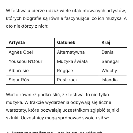
W festiwalu bierze ‌udział wiele utalentowanych artystów,‍
których biografie są ⁢równie ‌fascynujące, co‍ ich muzyka. A
oto ⁣niektórzy z nich:
Artysta
Gatunek
Kraj
Agnès Obel
Alternatywna
Dania
Youssou ‌N’Dour
Muzyka świata
Senegal
Alborosie
Reggae
Włochy
Sigur Rós
Post-rock
Islandia
Warto⁤ również‌ podkreślić, że festiwal ‍to nie tylko⁤
muzyka. W ‌trakcie wydarzenia odbywają się liczne
⁢warsztaty, które pozwalają⁣ uczestnikom zgłębić‌ tajniki
‌sztuki. Uczestnicy mogą‌ spróbować ‌swoich ⁤sił w: