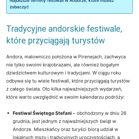
Najbliższe terminy festiwali w⁢ Andorze, które musisz
zobaczyć
Tradycyjne⁤ andorskie festiwale,‌
które przyciągają turystów
Andora, malowniczo ⁤położona w Pirenejach, zachwyca
⁢nie ⁤tylko swoimi krajobrazami, ​ale również bogatym ​
dziedzictwem ⁤kulturowym i tradycjami. W ciągu roku
odbywa się tu wiele festiwali, ⁣które ⁣przyciągają turystów
z całego świata.‌ Oto kilka ⁣najważniejszych⁢ wydarzeń,
‍które⁢ warto uwzględnić‍ w​ swoim kalendarzu podróży:
Festiwal Świętego Stefani
– obchodzony ‌w dniu ⁤26‌
grudnia, jest jednym z najważniejszych świąt w⁤
Andorze. Mieszkańcy oraz turyści biorą udział w
‍lokalnych ⁤mszy i‍ tradycyjnych uroczystościach, a