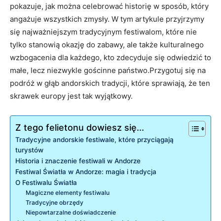
⁣pokazuje, jak można celebrować historię w sposób,​ który
angażuje wszystkich zmysły. ‌W tym artykule ‍przyjrzymy‌
się najważniejszym tradycyjnym⁤ festiwalom, ‍które nie
tylko stanowią​ okazję​ do zabawy, ale także‌ kulturalnego⁣
wzbogacenia ⁤dla każdego, kto zdecyduje ⁤się odwiedzić ⁤to
małe, lecz niezwykle gościnne ​państwo.Przygotuj ‌się na
podróż w​ głąb ‌andorskich tradycji, które sprawiają, że ten​
skrawek ‍europy jest⁣ tak wyjątkowy.
Z tego felietonu dowiesz się...
Tradycyjne⁤ andorskie festiwale,‌ które przyciągają
turystów
Historia⁢ i znaczenie⁣ festiwali w Andorze
Festiwal Światła w Andorze: magia i tradycja
O Festiwalu Światła
Magiczne elementy festiwalu
Tradycyjne obrzędy
Niepowtarzalne‍ doświadczenie