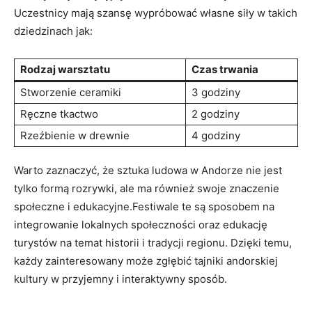
Uczestnicy mają szansę‍ wypróbować własne siły⁣ w takich
⁢dziedzinach jak:
Rodzaj warsztatu
Czas trwania
Stworzenie⁤ ceramiki
3 ⁢godziny
Ręczne tkactwo
2⁢ godziny
Rzeźbienie ⁣w drewnie
4 godziny
Warto⁣ zaznaczyć, że‍ sztuka ludowa⁣ w⁢ Andorze nie jest ​
tylko formą rozrywki, ale ma również ‍swoje⁤ znaczenie
społeczne i ​edukacyjne.Festiwale‍ te są sposobem ⁣na​
integrowanie lokalnych społeczności‍ oraz edukację
turystów na temat ​historii i tradycji regionu. Dzięki temu,
każdy ⁤zainteresowany może ⁤zgłębić⁢ tajniki andorskiej
kultury w przyjemny i⁤ interaktywny ‍sposób.