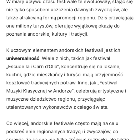
W miarę upływu⁣ czasu festiwale‍ te⁢ ewoluowały, stając się
nie tylko sposobem uczczenia dawnych zwyczajów, ​ale
także atrakcyjną formą ​promocji regionu. Dziś przyciągają
one ‌miliony turystów, oferując⁤ wyjątkową okazję do
poznania⁢ andorskiej⁤ kultury‍ i ⁤tradycji.
Kluczowym elementem andorskich ⁢festiwali jest ich
uniwersalność
. Wiele z nich, takich jak festiwal
„Escudella ⁤i Carn​ d’Olla”, koncentruje się na lokalnej
kuchni, gdzie mieszkańcy i turyści mają przyjemność
kosztować tradycyjnych ⁣potraw. ‌Inne, jak „Festiwal
Muzyki Klasycznej w Andorze”, celebrują ‍artystyczne⁤ i⁤
muzyczne ‌dziedzictwo ​regionu, ⁢przyciągając
utalentowanych ​wykonawców⁤ z całego świata.
Co więcej, andorskie festiwale często mają na celu‍
podkreślenie ‌regionalnych tradycji⁤ i zwyczajów, co
sprawia,⁣ że są one nie tylko źródłem rozrywki, ale także