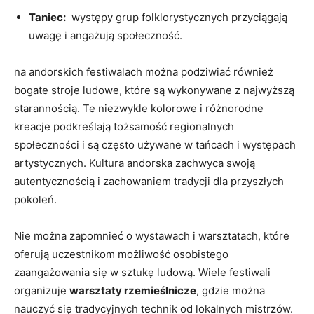
Taniec:
⁤ występy⁣ grup‌ folklorystycznych przyciągają
uwagę ‌i ⁣angażują społeczność.
na andorskich festiwalach można podziwiać ‌również
bogate ‌stroje ludowe, które⁢ są wykonywane⁢ z najwyższą
‌starannością. Te niezwykle kolorowe i różnorodne
kreacje podkreślają tożsamość regionalnych
społeczności ⁣i⁤ są często używane w tańcach i występach
⁢artystycznych.⁣ Kultura andorska zachwyca swoją
autentycznością i zachowaniem tradycji dla przyszłych
pokoleń.
Nie można zapomnieć⁣ o⁣ wystawach i warsztatach, które
oferują uczestnikom‌ możliwość⁤ osobistego
zaangażowania ​się w ⁢sztukę ‌ludową.⁢ Wiele festiwali
organizuje
warsztaty ⁤rzemieślnicze
, ⁣gdzie można
nauczyć się tradycyjnych technik od lokalnych ‌mistrzów.