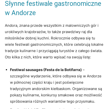
Słynne festiwale gastronomiczne
‍w⁢ Andorze
Andora, znana przede ‌wszystkim z malowniczych​ gór i
⁤urokliwych krajobrazów, to także prawdziwy raj‍ dla
⁢miłośników dobrej ‌kuchni. ⁤Rokrocznie odbywa‌ się tu
wiele festiwali⁣ gastronomicznych, ‍które celebrują lokalne
tradycje ⁤kulinarne i przyciągają turystów z całego świata.
Oto​ kilka z nich,‍ które warto⁢ wpisać na swoją listę:
Festiwal ⁣sausages (Festa de la Botifarra)
‌–
‌szczególne wydarzenie, które odbywa ​się w Andorze
⁣w północnej części kraju i jest poświęcone
⁢tradycyjnym‍ andorskim⁢ kiełbaskom. ​Organizowane są
‌pokazy kulinarne, konkursy smakowe ⁤oraz ⁤możliwość
spróbowania różnych‍ wariantów tego przysmaku.