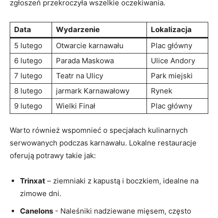
zgłoszeń przekroczyła ⁤wszelkie oczekiwania.
Data
Wydarzenie
Lokalizacja
5 lutego
Otwarcie karnawału
Plac główny
6⁤ lutego
Parada ‍Maskowa
Ulice Andory
7 lutego
Teatr na Ulicy
Park ⁤miejski
8 lutego
jarmark Karnawałowy
Rynek
9 lutego
Wielki⁤ Finał
Plac ​główny
Warto również ​wspomnieć o specjałach kulinarnych
serwowanych⁣ podczas ‍karnawału. Lokalne restauracje
‌oferują ⁤potrawy takie jak:
Trinxat
– ziemniaki z ⁢kapustą i ‌boczkiem, ⁤idealne na
zimowe dni.
Canelons
‍- ‍Naleśniki⁢ nadziewane mięsem, często