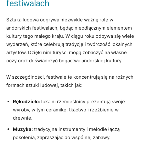
festiwalach
Sztuka ludowa odgrywa niezwykle ważną​ rolę w
⁣andorskich festiwalach, ‍będąc nieodłącznym elementem​
kultury⁢ tego małego kraju. W ciągu roku⁢ odbywa się‍ wiele
wydarzeń,‌ które celebrują tradycję ‌i twórczość lokalnych
artystów. Dzięki ‍nim turyści ⁢mogą ⁢zobaczyć na własne ​
oczy oraz doświadczyć ‌bogactwa‍ andorskiej‍ kultury.
W szczególności, festiwale te koncentrują się na różnych
formach sztuki ludowej, takich jak:
Rękodzieło:
lokalni rzemieślnicy⁢ prezentują‌ swoje
wyroby, w tym ceramikę,⁤ tkactwo i ​rzeźbienie w
drewnie.
Muzyka:
⁢tradycyjne instrumenty i melodie łączą
⁣pokolenia, zapraszając do wspólnej zabawy.