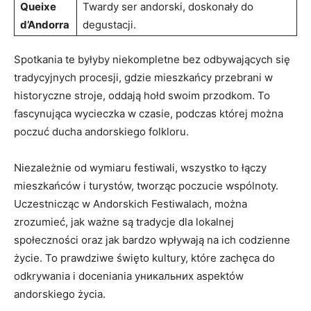
Queixe⁤
Twardy ⁤ser andorski, doskonały do
d’Andorra
degustacji.
Spotkania te byłyby niekompletne bez odbywających się
tradycyjnych procesji, gdzie mieszkańcy przebrani w
historyczne stroje,‍ oddają hołd swoim przodkom. To
fascynująca wycieczka w ‌czasie, podczas której​ można
poczuć ducha andorskiego folkloru.
Niezależnie ⁢od wymiaru festiwali, ‍wszystko ⁤to łączy
mieszkańców ⁢i turystów, tworząc​ poczucie wspólnoty.
Uczestnicząc w ⁣Andorskich Festiwalach, można
zrozumieć,​ jak⁣ ważne są tradycje dla lokalnej
społeczności ⁤oraz jak bardzo wpływają na ich⁣ codzienne
życie. To prawdziwe święto kultury, które zachęca ​do
odkrywania i ‍doceniania уникальних aspektów
andorskiego życia.