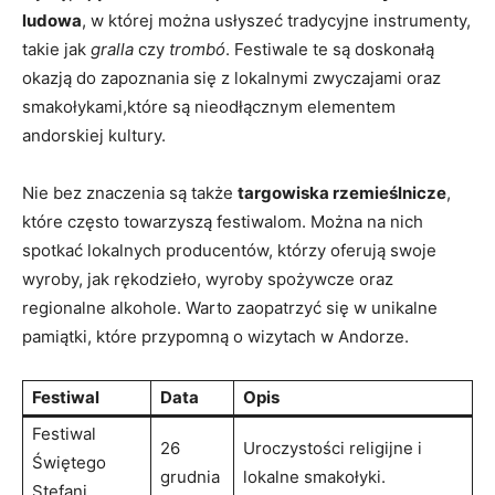
ludowa
, w której ‍można usłyszeć tradycyjne instrumenty,
takie jak
gralla
czy
trombó
. Festiwale te są doskonałą
⁣okazją do‌ zapoznania⁢ się ‍z lokalnymi zwyczajami oraz
smakołykami,które są nieodłącznym elementem⁢
andorskiej kultury.
Nie bez znaczenia ‍są także
targowiska rzemieślnicze
,
które często towarzyszą‍ festiwalom. Można ‍na nich
‍spotkać lokalnych producentów, ⁢którzy ‍oferują swoje‍
wyroby, jak rękodzieło, wyroby spożywcze oraz
regionalne alkohole. Warto zaopatrzyć się w unikalne
pamiątki, które przypomną⁣ o wizytach w Andorze.
Festiwal
Data
Opis
Festiwal
26
Uroczystości religijne i
Świętego
grudnia
lokalne⁢ smakołyki.
Stefani