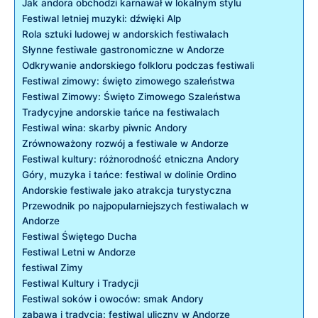
Jak andora ‍obchodzi karnawał ⁤w‌ lokalnym stylu
Festiwal⁤ letniej muzyki: ‌dźwięki Alp
Rola⁣ sztuki ludowej w andorskich festiwalach
Słynne festiwale gastronomiczne ‍w⁢ Andorze
Odkrywanie andorskiego folkloru podczas festiwali
Festiwal zimowy:‍ święto zimowego szaleństwa
Festiwal Zimowy:​ Święto Zimowego Szaleństwa
Tradycyjne andorskie ‌tańce na festiwalach
Festiwal wina: skarby piwnic Andory
Zrównoważony rozwój a festiwale w ​Andorze
Festiwal kultury: ‍różnorodność etniczna Andory
Góry, muzyka⁣ i‌ tańce: festiwal w dolinie‍ Ordino
Andorskie​ festiwale jako atrakcja ‌turystyczna
Przewodnik po najpopularniejszych‌ festiwalach ​w
Andorze
Festiwal⁢ Świętego Ducha
Festiwal Letni w Andorze
festiwal Zimy
Festiwal Kultury⁤ i Tradycji
Festiwal soków i owoców: smak ⁢Andory
zabawa i​ tradycja: festiwal uliczny w Andorze