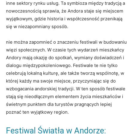
inne sektory rynku usług. Ta symbioza między‍ tradycją a
nowoczesnością sprawia, że⁤ Andora⁤ staje się miejscem
wyjątkowym, gdzie historia ​i współczesność przenikają
się w⁣ niezapomniany​ sposób.
nie można zapomnieć⁢ o znaczeniu festiwali w budowaniu
więzi społecznych. W czasie tych wydarzeń mieszkańcy
Andory mają okazję ‍do spotkań, wymiany doświadczeń i
dialogu⁤ międzypokoleniowego. Festiwale te ⁣nie tylko
celebrują lokalną kulturę, ale także tworzą wspólnotę, w
⁢której ‍każdy⁣ ma swoje ​miejsce, ⁣przyczyniając się do
⁤wzbogacania andorskiej tradycji.‍ W ten sposób festiwale
stają ⁣się nieodłącznym elementem życia ⁢mieszkańców i
⁣świetnym⁢ punktem dla turystów pragnących lepiej
poznać ten wyjątkowy region.
Festiwal Światła w Andorze: