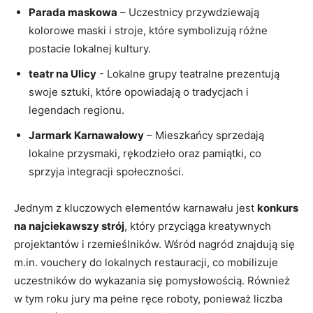
Parada maskowa
– Uczestnicy przywdziewają
kolorowe ⁤maski ⁢i​ stroje,⁣ które symbolizują różne
postacie lokalnej kultury.
teatr na ‌Ulicy
-‍ Lokalne grupy teatralne prezentują
swoje⁢ sztuki, które opowiadają o ⁣tradycjach ​i‍
legendach regionu.
Jarmark Karnawałowy
– ⁢Mieszkańcy‌ sprzedają
lokalne przysmaki,⁣ rękodzieło oraz ⁣pamiątki, co⁤
sprzyja integracji społeczności.
Jednym z kluczowych elementów karnawału jest‌
konkurs‌
na ​najciekawszy strój
, który przyciąga​ kreatywnych
projektantów i ⁣rzemieślników. Wśród nagród znajdują się
m.in. vouchery do lokalnych ⁤restauracji, co mobilizuje
uczestników⁢ do ⁤wykazania się pomysłowością. Również
w tym roku jury ma pełne ⁢ręce‌ roboty, ponieważ liczba