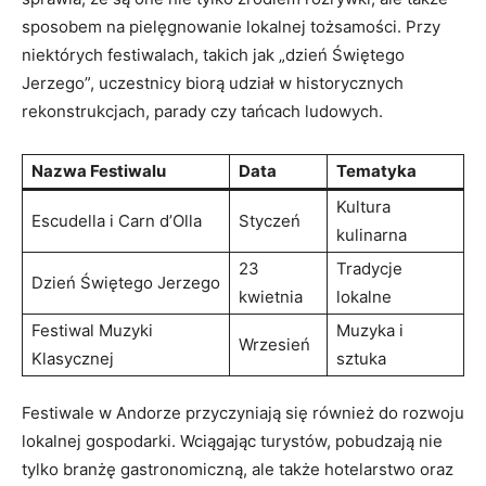
‌sposobem na pielęgnowanie ‌lokalnej ‌tożsamości. Przy
niektórych festiwalach, takich ⁣jak „dzień Świętego
Jerzego”, uczestnicy biorą udział w historycznych
rekonstrukcjach, parady czy tańcach ludowych.
Nazwa ‌Festiwalu
Data
Tematyka
Kultura
Escudella⁢ i⁣ Carn d’Olla
Styczeń
kulinarna
23
Tradycje
Dzień Świętego Jerzego
kwietnia
lokalne
Festiwal Muzyki
Muzyka ​i
Wrzesień
⁢Klasycznej
⁣sztuka
Festiwale‍ w Andorze przyczyniają się również ‌do⁣ rozwoju
lokalnej gospodarki. Wciągając turystów, ‌pobudzają nie
tylko branżę ‌gastronomiczną, ale także‍ hotelarstwo ⁤oraz