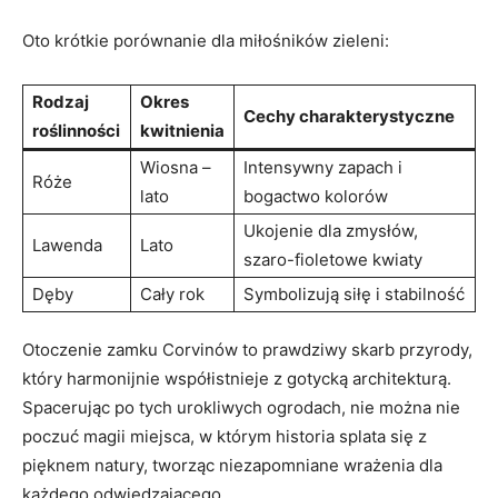
Oto krótkie porównanie dla miłośników zieleni:
Rodzaj
Okres
Cechy charakterystyczne
roślinności
kwitnienia
Wiosna –
Intensywny zapach i
Róże
lato
bogactwo kolorów
Ukojenie dla zmysłów,
Lawenda
Lato
szaro-fioletowe kwiaty
Dęby
Cały rok
Symbolizują siłę i stabilność
Otoczenie zamku Corvinów to prawdziwy skarb przyrody,
który harmonijnie współistnieje z gotycką architekturą.
Spacerując po tych urokliwych ogrodach, nie można nie
poczuć magii miejsca, w którym historia splata się z
pięknem natury, tworząc niezapomniane wrażenia dla
każdego odwiedzającego.