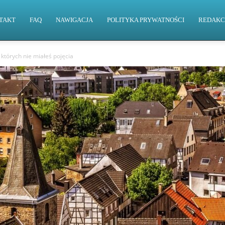
TAKT
FAQ
NAWIGACJA
POLITYKA PRYWATNOŚCI
REDAKC
 których nie miałeś pojęcia