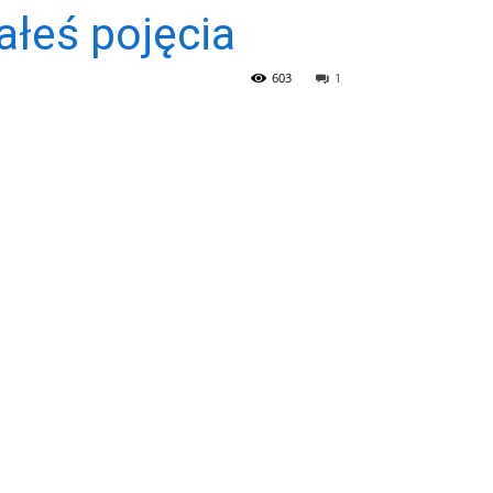
ałeś pojęcia
603
1