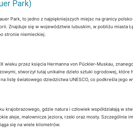
er Park)
er Park, to jedno z najpiękniejszych miejsc na granicy polsko
rii. Znajduje się w województwie lubuskim, w pobliżu miasta Łę
o stronie niemieckiej.
XIX wieku przez księcia Hermanna von Pückler-Muskau, znanego
owymi, stworzył tutaj unikalne dzieło sztuki ogrodowej, które h
na listę światowego dziedzictwa UNESCO, co podkreśla jego wy
u krajobrazowego, gdzie natura i człowiek współdziałają w stw
kie aleje, malownicze jeziora, rzeki oraz mosty. Szczególnie im
iąga się na wiele kilometrów.