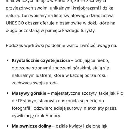
malowniczych miejsc w Andorze, które zachwyca
przyjezdnych ‍swoimi unikalnymi krajobrazami i dziką
naturą. Ten wpisany na listę światowego dziedzictwa
UNESCO obszar oferuje niesamowite widoki, które na
długo pozostaną w pamięci każdego turysty.
Podczas wędrówki po dolinie warto zwrócić uwagę na:
Krystalicznie czyste jeziora
– ‍odbijające niebo, ​
otoczone stromymi zboczami górskimi, stają‍ się
naturalnym⁣ lustrem, które ⁤w każdej porze roku
zachwyca⁤ swoją urodą.
Masywy górskie
– majestatyczne szczyty, takie jak Pic
de l’Estanyo, stanowią doskonałą scenerię do
fotografii i odzwierciedlają surowy, nietknięty przez
cywilizację urok Andory.
Malownicze ⁤doliny
– dzikie kwiaty​ i zielone łąki