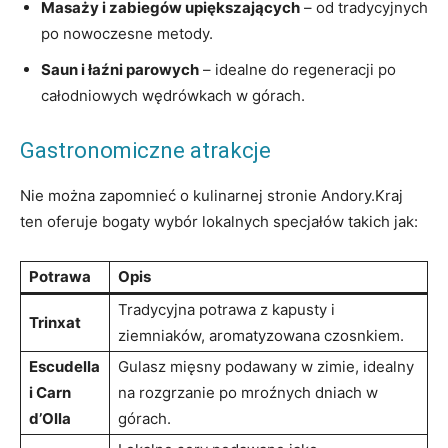
Masaży i zabiegów upiększających
– od tradycyjnych
po nowoczesne metody.
Saun i łaźni parowych
– idealne do regeneracji po
całodniowych ​wędrówkach w górach.
Gastronomiczne atrakcje
Nie można⁤ zapomnieć o kulinarnej stronie Andory.Kraj
ten oferuje bogaty wybór lokalnych specjałów ‍takich jak:
Potrawa
Opis
Tradycyjna potrawa z kapusty i
Trinxat
ziemniaków, aromatyzowana czosnkiem.
Escudella
Gulasz mięsny podawany w zimie, idealny
i Carn
na rozgrzanie po​ mroźnych ‍dniach w
d’Olla
górach.