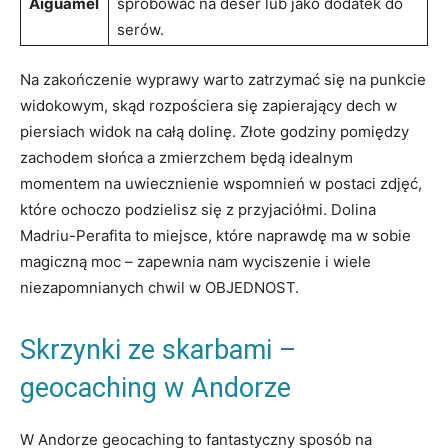
Aiguamel
‌spróbować na deser lub jako dodatek do
serów.
Na zakończenie‍ wyprawy warto ⁣zatrzymać się na punkcie
widokowym, skąd rozpościera się zapierający ‌dech⁢ w
piersiach ⁤widok na całą dolinę. Złote godziny⁣ pomiędzy
zachodem słońca a zmierzchem będą‍ idealnym
momentem na uwiecznienie wspomnień w postaci zdjęć,
które ochoczo podzielisz się z przyjaciółmi. Dolina
Madriu-Perafita to⁣ miejsce, które naprawdę ma w sobie
⁣magiczną moc – zapewnia nam wyciszenie i wiele
niezapomnianych chwil w OBJEDNOST.
Skrzynki ze skarbami​ –
geocaching w Andorze
W Andorze geocaching to fantastyczny sposób na