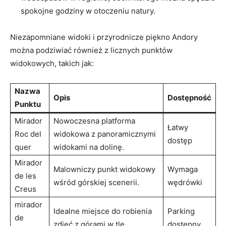
spokojne godziny w otoczeniu natury.
Niezapomniane widoki i przyrodnicze piękno Andory
można podziwiać⁣ również z licznych punktów
⁣widokowych, takich jak:
Nazwa
Opis
Dostępność
Punktu
Mirador
Nowoczesna⁣ platforma
Łatwy
Roc del
widokowa z panoramicznymi⁤
dostęp
quer
widokami na dolinę.
Mirador
Malowniczy punkt⁣ widokowy
Wymaga
de les
wśród górskiej scenerii.
wędrówki
Creus
mirador
Idealne miejsce do robienia
Parking
de ​
zdjęć z górami w tle.
dostępny