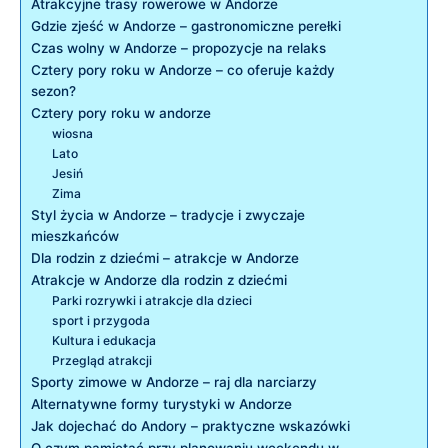
Atrakcyjne​ trasy rowerowe w Andorze
Gdzie zjeść w⁣ Andorze – gastronomiczne perełki
Czas wolny‍ w Andorze – propozycje na relaks
Cztery pory​ roku w Andorze – co oferuje każdy
sezon?
Cztery pory roku w andorze
wiosna
Lato
Jesiń
Zima
Styl‍ życia w Andorze – tradycje i zwyczaje
mieszkańców
Dla rodzin z dziećmi – atrakcje w Andorze
Atrakcje w Andorze ⁤dla rodzin z dziećmi
Parki‌ rozrywki i ⁣atrakcje dla dzieci
sport i przygoda
Kultura i edukacja
Przegląd atrakcji
Sporty‍ zimowe w Andorze – raj dla narciarzy
Alternatywne formy turystyki ⁢w Andorze
Jak dojechać do Andory – praktyczne wskazówki
O czym pamiętać przy planowaniu weekendu w