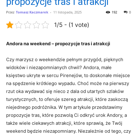
propozycje tras i atrakcji
Przez
Tomasz Kaczmarek
-
11 listopada, 2025
192
0
1/5 - (1 vote)
Andora na weekend – propozycje tras i atrakcji
Czy marzysz o weekendzie pełnym przygód, pięknych
widoków i niezapomnianych chwil? Andora, małe
księstwo ⁢ukryte w sercu Pirenejów, to doskonałe miejsce
na spędzenie krótkiego wypadu. Choć może na pierwszy
rzut⁢ oka wydawać ‌się ⁤nieco z dala od utartych szlaków
turystycznych, to oferuje‍ szereg atrakcji, które zaskoczą
niejednego podróżnika. W tym‍ artykule przedstawimy
propozycje tras, ​które pozwolą Ci odkryć urok Andory, a
także wiele ciekawych atrakcji, które sprawią, że Twój
weekend będzie niezapomniany. Niezależnie od tego, czy