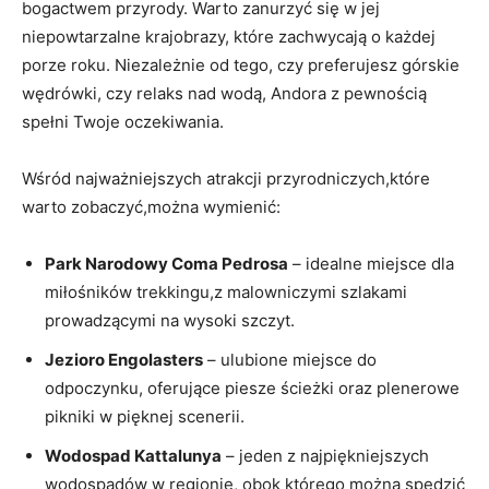
bogactwem przyrody.​ Warto ⁣zanurzyć się⁣ w jej
niepowtarzalne krajobrazy, które zachwycają o każdej
porze roku. Niezależnie od tego,⁣ czy preferujesz górskie
wędrówki, czy relaks nad wodą, Andora z pewnością
spełni Twoje oczekiwania.
Wśród najważniejszych atrakcji przyrodniczych,które
warto zobaczyć,można wymienić:
Park Narodowy Coma Pedrosa
– idealne miejsce dla⁣
miłośników trekkingu,z malowniczymi szlakami
prowadzącymi na wysoki szczyt.
Jezioro ⁤Engolasters
‌– ulubione miejsce do
odpoczynku, oferujące piesze ścieżki oraz plenerowe
pikniki w pięknej scenerii.
Wodospad Kattalunya
– jeden z najpiękniejszych
⁤wodospadów w regionie, obok ‌którego można spędzić