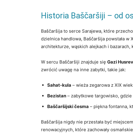
Historia​ Baščaršiji ‌–⁤ o
Baščaršija to ⁢serce Sarajewa, które ⁢przech
dzielnica handlowa,⁣ Baščaršija powstała w ⁢
architekturze, wąskich ‌alejkach i bazarach, 
W sercu ⁤Baščaršiji znajduje się
Gazi​ Husre
zwrócić uwagę na⁣ inne zabytki, takie jak:
Sahat-kula
⁤– wieża zegarowa z⁤ XIX ​wiek
Bezistan
– zabytkowe targowisko, gdzie⁤
Baščaršijski česma
– piękna fontanna, kt
Baščaršija nigdy nie przestała ‌być miejscem
renowacyjnych, które zachowały⁤ osmańskie