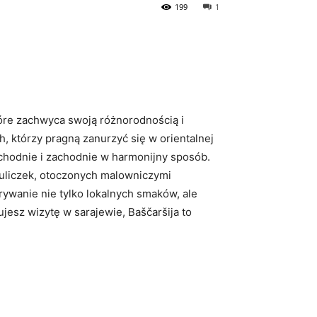
199
1
tóre zachwyca⁢ swoją różnorodnością⁢ i​
ch, którzy pragną zanurzyć się w orientalnej
 wschodnie i zachodnie w harmonijny sposób.
‌ uliczek, otoczonych ‍malowniczymi
ywanie nie⁣ tylko lokalnych smaków, ​ale
jesz wizytę w‌ sarajewie, ⁢Baščaršija to