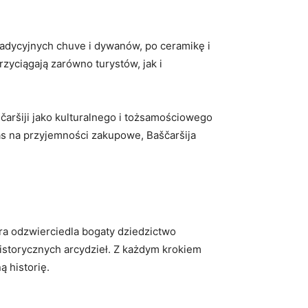
 tradycyjnych chuve i⁣ dywanów, po ceramikę i
rzyciągają⁤ zarówno turystów, jak i⁤
čaršiji jako kulturalnego ‌i tożsamościowego
zas na przyjemności ⁢zakupowe,⁢ Baščaršija
która odzwierciedla bogaty dziedzictwo
 historycznych​ arcydzieł. Z każdym krokiem
⁢ historię.