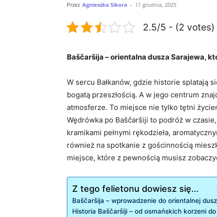
Przez
Agnieszka Sikora
-
11 grudnia, 2025
2.5/5 - (2 votes)
Baščaršija ⁣– orientalna⁣ dusza ⁤Sarajewa, 
W sercu Bałkanów, gdzie​ historie splatają si
bogatą przeszłością. A‌ w jego centrum ⁣znaj
atmosferze. To ‍miejsce nie⁢ tylko tętni życ
Wędrówka ⁣po Baščaršiji ⁢to podróż w ‌czasie
kramikami ⁢pełnymi ‌rękodzieła, aromatyczny
również ⁢na spotkanie z gościnnością mieszkań
miejsce, które‌ z pewnością musisz zobaczy
Z tego felietonu dowiesz się...
Baščaršija –⁤ wprowadzenie do orientalnej dus
Historia​ Baščaršiji ‌–⁤ od osmańskich korzeni do