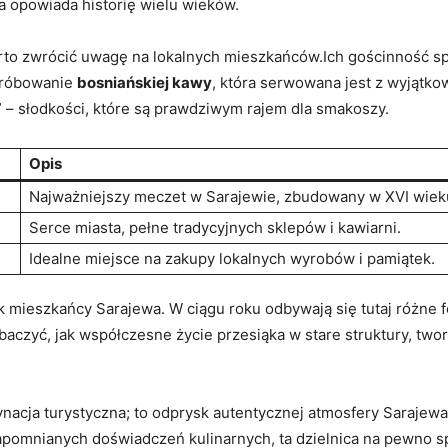
óra opowiada ‌historię wielu wieków.
 warto zwrócić uwagę na lokalnych mieszkańców.Ich gościnność sp
spróbowanie
bosniańskiej​ kawy
, która serwowana ⁤jest z wyjątko
⁤– słodkości, które ⁤są ⁤prawdziwym ⁣rajem ⁤dla smakoszy.
Opis
Najważniejszy meczet w Sarajewie, zbudowany w XVI‌ wiek
Serce miasta, pełne tradycyjnych sklepów i ‌kawiarni.
Idealne miejsce na ‍zakupy lokalnych wyrobów ⁤i ‌pamiątek.
jak⁣ mieszkańcy Sarajewa. W ciągu roku ⁣odbywają się ⁤tutaj różne 
baczyć, jak⁢ współczesne życie przesiąka w ‌stare struktury, two
nacja turystyczna;⁢ to odprysk autentycznej⁣ atmosfery Sarajewa
niezapomnianych doświadczeń kulinarnych, ta dzielnica na pewno 