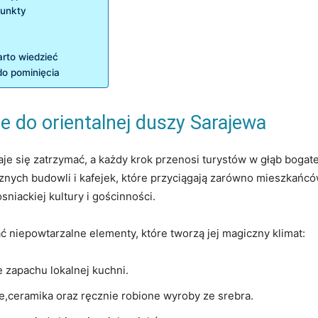
punkty
arto wiedzieć
do pominięcia
e do orientalnej duszy Sarajewa
daje się zatrzymać, a⁢ każdy krok przenosi‍ turystów w głąb bogatej
ycznych budowli i kafejek, które przyciągają zarówno ‌mieszkańców
iackiej⁣ kultury i gościnności.
ać niepowtarzalne elementy, które tworzą ⁤jej magiczny klimat:
e zapachu ‍lokalnej kuchni.
e,ceramika‍ oraz ręcznie‍ robione ​wyroby ze ⁣srebra.