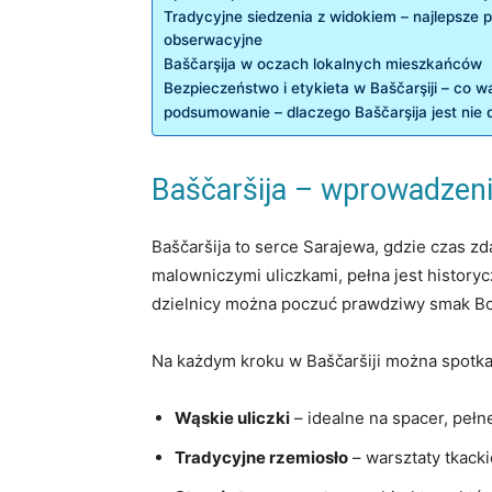
Tradycyjne⁤ siedzenia‍ z widokiem ⁢– najlepsze ⁢
obserwacyjne
Baščarşija w oczach lokalnych mieszkańców
Bezpieczeństwo​ i etykieta w Baščarşiji – co⁤ w
podsumowanie – dlaczego ⁤Baščarşija jest nie 
Baščaršija –⁤ wprowadzeni
Baščaršija⁣ to serce‌ Sarajewa,⁣ gdzie czas z
⁤malowniczymi uliczkami, ‌pełna jest‌ histor
dzielnicy można poczuć prawdziwy smak ​Bosn
Na ⁣każdym kroku⁣ w⁤ Baščaršiji można spotk
Wąskie⁢ uliczki
– idealne na‍ spacer, pełn
Tradycyjne ‍rzemiosło
– ⁢warsztaty tkacki