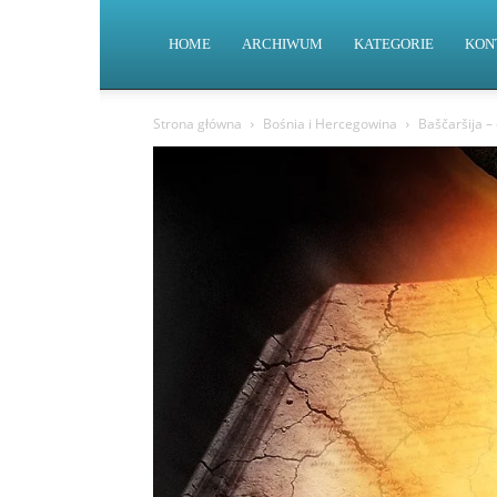
HOME
ARCHIWUM
KATEGORIE
KON
Strona główna
Bośnia i Hercegowina
Baščaršija –