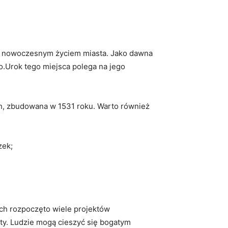
z‍ nowoczesnym ‌życiem miasta. ⁤Jako ‌dawna
o.Urok tego miejsca‍ polega na jego⁢
ch, zbudowana ​w 1531 ‌roku. Warto również
zek;
tach rozpoczęto wiele projektów
y. Ludzie mogą ​cieszyć się bogatym