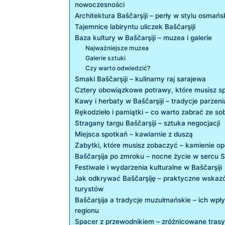
nowoczesności
Architektura Baščarşiji – ​perły w stylu osmań
Tajemnice labiryntu uliczek Baščarşiji
Baza kultury‌ w Baščarşiji – muzea i galerie
Najważniejsze muzea
Galerie sztuki
Czy warto​ odwiedzić?
Smaki Baščarşiji – kulinarny raj sarajewa
Cztery⁢ obowiązkowe potrawy, które musisz 
Kawy i herbaty⁣ w ‌Baščarşiji – tradycje parzeni
Rękodzieło i pamiątki – co warto ⁢zabrać ze so
Stragany ⁤targu Baščarşiji ​– sztuka negocjacji
Miejsca spotkań – kawiarnie z duszą
Zabytki, które⁤ musisz⁤ zobaczyć ⁤– kamienie‍ o
Baščarşija​ po zmroku – nocne życie⁢ w sercu​ 
Festiwale i wydarzenia kulturalne w Baščarşiji
Jak odkrywać Baščarşiję – praktyczne wskazó
turystów
Baščarşija a tradycje muzułmańskie – ⁢ich wpływ⁤
regionu
Spacer ⁢z‍ przewodnikiem – zróżnicowane tra