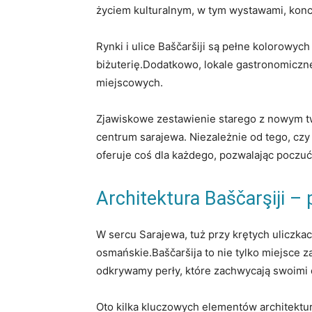
życiem ​kulturalnym, ⁢w​ tym wystawami, konc
Rynki​ i ⁣ulice⁢ Baščaršiji są pełne ⁤koloro
biżuterię.Dodatkowo,‌ lokale gastronomiczne 
miejscowych.
Zjawiskowe ⁣zestawienie starego z ​nowym tw
centrum sarajewa. ⁤Niezależnie od tego, czy ⁣
oferuje coś ‍dla każdego,⁤ pozwalając poczuć
Architektura Baščarşiji –
W sercu​ Sarajewa, tuż⁣ przy ​krętych uliczka
⁢osmańskie.Baščaršija to ⁣nie​ tylko miejsce 
odkrywamy perły, które zachwycają swoimi det
Oto⁤ kilka‌ kluczowych ⁤elementów architektury