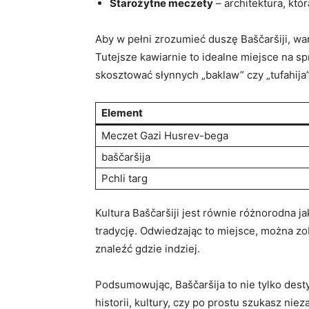
Starożytne meczety
⁢–​ architektura, kt
Aby ⁣w pełni⁢ zrozumieć‌ duszę Baščaršiji,​
Tutejsze ⁢kawiarnie ​to idealne miejsce⁢ na 
skosztować słynnych „baklaw” ⁣czy „tufahija” 
Element
Meczet Gazi‍ Husrev-bega
baščaršija
Pchli targ
Kultura Baščaršiji⁤ jest⁤ równie​ różnorodna 
tradycję. Odwiedzając to⁣ miejsce,​ można zo
⁤znaleźć ⁤gdzie indziej.
Podsumowując,​ Baščaršija to nie tylko desty
historii, kultury, czy po prostu ​szukasz⁢ 