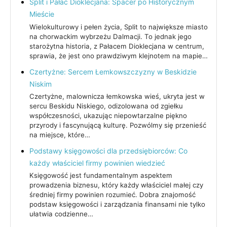
Split i Pałac Dioklecjana: Spacer po Historycznym
Mieście
Wielokulturowy i pełen życia, Split to największe miasto
na chorwackim wybrzeżu Dalmacji. To jednak jego
starożytna historia, z Pałacem Dioklecjana w centrum,
sprawia, że jest ono prawdziwym klejnotem na mapie…
Czertyżne: Sercem Łemkowszczyzny w Beskidzie
Niskim
Czertyżne, malownicza łemkowska wieś, ukryta jest w
sercu Beskidu Niskiego, odizolowana od zgiełku
współczesności, ukazując niepowtarzalne piękno
przyrody i fascynującą kulturę. Pozwólmy się przenieść
na miejsce, które…
Podstawy księgowości dla przedsiębiorców: Co
każdy właściciel firmy powinien wiedzieć
Księgowość jest fundamentalnym aspektem
prowadzenia biznesu, który każdy właściciel małej czy
średniej firmy powinien rozumieć. Dobra znajomość
podstaw księgowości i zarządzania finansami nie tylko
ułatwia codzienne…