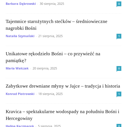
Barbara Dąbrowski
-
30 sierpnia, 2025
0
Tajemnice starożytnych stećków – średniowieczne
nagrobki Bośni
Natalia Szymański
-
21 sierpnia, 2025
1
Unikatowe rękodzieło Bośni – co przywieźć na
pamiątkę?
Maria Walczak
-
20 sierpnia, 2025
0
Zabytkowe drewniane młyny w Jajce – tradycja i historia
Konrad Piotrowski
-
18 sierpnia, 2025
1
Kravica – spektakularne wodospady na południu Bośni i
Hercegowiny
Halina Kaczmarek
-
5 sierpnia, 2025
0