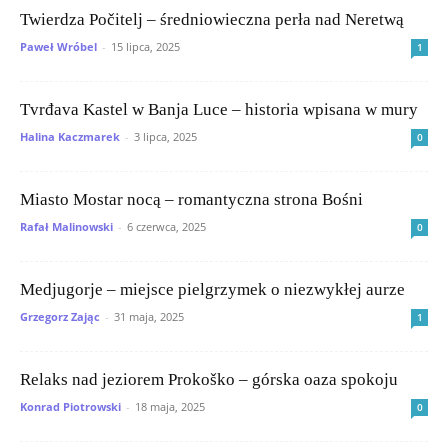
Twierdza Počitelj – średniowieczna perła nad Neretwą
Paweł Wróbel
-
15 lipca, 2025
1
Tvrđava Kastel w Banja Luce – historia wpisana w mury
Halina Kaczmarek
-
3 lipca, 2025
0
Miasto Mostar nocą – romantyczna strona Bośni
Rafał Malinowski
-
6 czerwca, 2025
0
Medjugorje – miejsce pielgrzymek o niezwykłej aurze
Grzegorz Zając
-
31 maja, 2025
1
Relaks nad jeziorem Prokoško – górska oaza spokoju
Konrad Piotrowski
-
18 maja, 2025
0