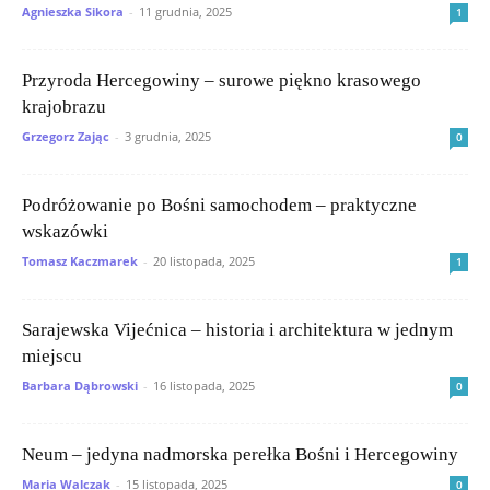
Agnieszka Sikora
-
11 grudnia, 2025
1
Przyroda Hercegowiny – surowe piękno krasowego
krajobrazu
Grzegorz Zając
-
3 grudnia, 2025
0
Podróżowanie po Bośni samochodem – praktyczne
wskazówki
Tomasz Kaczmarek
-
20 listopada, 2025
1
Sarajewska Vijećnica – historia i architektura w jednym
miejscu
Barbara Dąbrowski
-
16 listopada, 2025
0
Neum – jedyna nadmorska perełka Bośni i Hercegowiny
Maria Walczak
-
15 listopada, 2025
0