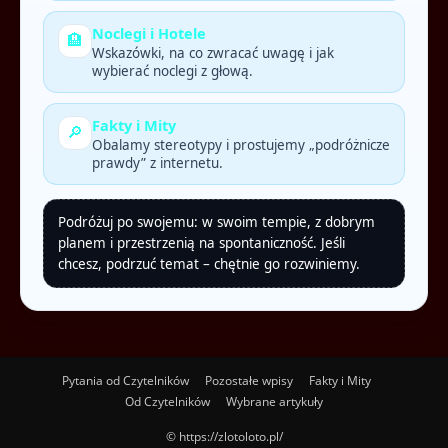
Noclegi i Hotele
🏨
Wskazówki, na co zwracać uwagę i jak
wybierać noclegi z głową.
Fakty i Mity
🔎
Obalamy stereotypy i prostujemy „podróżnicze
prawdy” z internetu.
Podróżuj po swojemu: w swoim tempie, z dobrym
planem i przestrzenią na spontaniczność. Jeśli
chcesz, podrzuć temat – chętnie go rozwiniemy.
Pytania od Czytelników
Pozostałe wpisy
Fakty i Mity
Od Czytelników
Wybrane artykuły
© https://zlotoloto.pl/