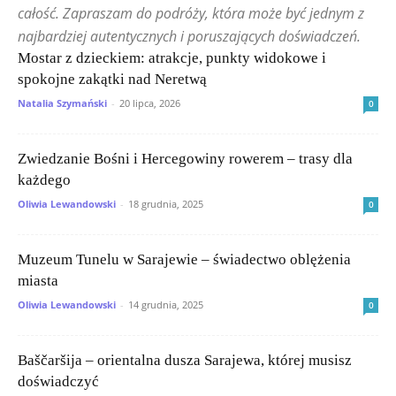
całość. Zapraszam do podróży, która może być jednym z
najbardziej autentycznych i poruszających doświadczeń.
Mostar z dzieckiem: atrakcje, punkty widokowe i
spokojne zakątki nad Neretwą
Natalia Szymański
-
20 lipca, 2026
0
Zwiedzanie Bośni i Hercegowiny rowerem – trasy dla
każdego
Oliwia Lewandowski
-
18 grudnia, 2025
0
Muzeum Tunelu w Sarajewie – świadectwo oblężenia
miasta
Oliwia Lewandowski
-
14 grudnia, 2025
0
Baščaršija – orientalna dusza Sarajewa, której musisz
doświadczyć