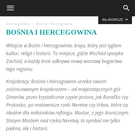
NAJNOWSZE
Strona główna
Bośnia i Hercegowina
BOŚNIA I HERCEGOWINA
Witajcie w Bośni i Hercegowinie, kraju, który jest tyglem
kultur, religii i historii. To miejsce, gdzie Wschód spotyka
Zachód, a każdy krok odkrywa nową warstwę bogactwa
tego regionu.
Krajobrazy: Bośnia i Hercegowina urzeka swoim
zróżnicowanym krajobrazem – od majestatycznych gór
Dinarów, przez krystalicznie czyste jeziora, jak Boračko czy
Prokosko, po malownicze rzeki Neretvę czy Vrbas, które są
idealne dla miłośników raftingu. Mostar, z jego ikonicznym
Starym Mostem nad rzeką Neretvą, to symbol nie tylko
piękna, ale i historii.