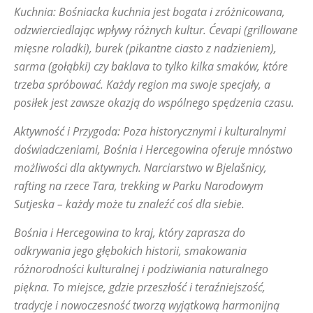
Kuchnia: Bośniacka kuchnia jest bogata i zróżnicowana,
odzwierciedlając wpływy różnych kultur. Ćevapi (grillowane
mięsne roladki), burek (pikantne ciasto z nadzieniem),
sarma (gołąbki) czy baklava to tylko kilka smaków, które
trzeba spróbować. Każdy region ma swoje specjały, a
posiłek jest zawsze okazją do wspólnego spędzenia czasu.
Aktywność i Przygoda: Poza historycznymi i kulturalnymi
doświadczeniami, Bośnia i Hercegowina oferuje mnóstwo
możliwości dla aktywnych. Narciarstwo w Bjelašnicy,
rafting na rzece Tara, trekking w Parku Narodowym
Sutjeska – każdy może tu znaleźć coś dla siebie.
Bośnia i Hercegowina to kraj, który zaprasza do
odkrywania jego głębokich historii, smakowania
różnorodności kulturalnej i podziwiania naturalnego
piękna. To miejsce, gdzie przeszłość i teraźniejszość,
tradycje i nowoczesność tworzą wyjątkową harmonijną