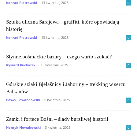
Konrad Piotrowski
-
13 kwietnia, 2025
0
Sztuka uliczna Sarajewa – graffiti, które opowiadają
historię
Konrad Piotrowski
-
13 kwietnia, 2025
0
Słynne bośniackie bazary – czego warto szukać?
Ryszard Kucharski
-
13 kwietnia, 2025
0
Górskie szlaki Bjelašnicy i Jahoriny – trekking w sercu
Bałkanów
Paweł Lewandowski
-
9 kwietnia, 2025
0
Zamki i fortece Bośni – ślady burzliwej historii
Henryk Nowakowski
-
3 kwietnia, 2025
0