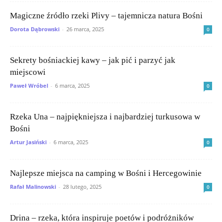
Magiczne źródło rzeki Plivy – tajemnicza natura Bośni
Dorota Dąbrowski
-
26 marca, 2025
0
Sekrety bośniackiej kawy – jak pić i parzyć jak
miejscowi
Paweł Wróbel
-
6 marca, 2025
0
Rzeka Una – najpiękniejsza i najbardziej turkusowa w
Bośni
Artur Jasiński
-
6 marca, 2025
0
Najlepsze miejsca na camping w Bośni i Hercegowinie
Rafał Malinowski
-
28 lutego, 2025
0
Drina – rzeka, która inspiruje poetów i podróżników