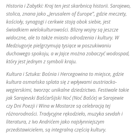
Historia i Zabytki: Kraj ten jest skarbnicą historii. Sarajewo,
stolica, znana jako „Jerusalem of Europe”, gdzie meczety,
kościoły, synagogi i cerkwie stoją obok siebie, jest
świadkiem wielokulturowości. Blizny wojny są jeszcze
widoczne, ale to także miasto odrodzenia i kultury. W
Medziugorje pielgrzymują tysiące w poszukiwaniu
duchowego spokoju, a w Jajce można zobaczyć wodospad,
który jest jednym z symboli kraju.
Kultura i Sztuka: Bośnia i Hercegowina to miejsce, gdzie
kultura osmańska splata się z wpływami austriacko-
węgierskimi, tworząc unikalne dziedzictwo. Festiwale takie
jak Sarajevski Bašćaršijski Noć (Noć Bašće) w Sarajewie
czy Dni Poezji i Wina w Mostarze są celebracją tej
różnorodności. Tradycyjne rękodzieło, muzyka sevdah i
literatura, z Ivo Andrićem jako najsłynniejszym
przedstawicielem, są integralną częścią kultury.