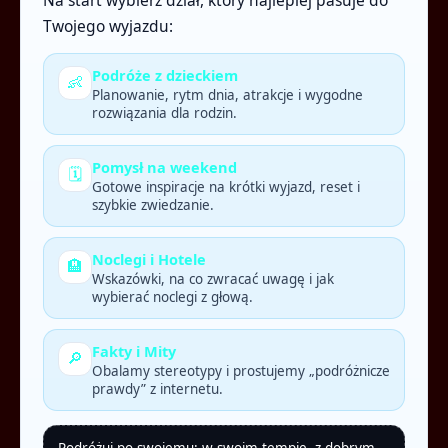
Twojego wyjazdu:
Podróże z dzieckiem
👶
Planowanie, rytm dnia, atrakcje i wygodne
rozwiązania dla rodzin.
Pomysł na weekend
🗓️
Gotowe inspiracje na krótki wyjazd, reset i
szybkie zwiedzanie.
Noclegi i Hotele
🏨
Wskazówki, na co zwracać uwagę i jak
wybierać noclegi z głową.
Fakty i Mity
🔎
Obalamy stereotypy i prostujemy „podróżnicze
prawdy” z internetu.
Podróżuj po swojemu: w swoim tempie, z dobrym