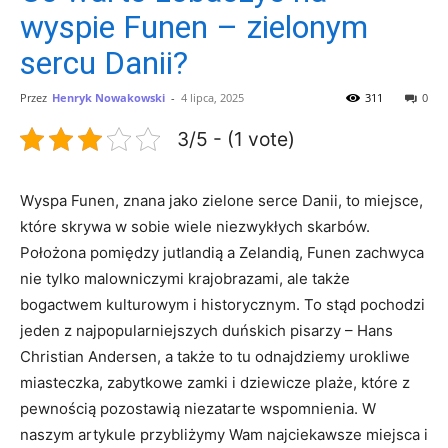
wyspie Funen – zielonym
sercu Danii?
Przez
Henryk Nowakowski
-
4 lipca, 2025
311
0
3/5 - (1 vote)
Wyspa Funen, znana jako zielone serce Danii, to miejsce,
które skrywa w sobie wiele niezwykłych skarbów.
Położona⁢ pomiędzy jutlandią a⁢ Zelandią, Funen ‌zachwyca
nie tylko malowniczymi krajobrazami, ale także
bogactwem kulturowym i‌ historycznym. To stąd pochodzi
jeden z najpopularniejszych duńskich pisarzy –⁤ Hans
Christian ‍Andersen, a także to ‌tu odnajdziemy urokliwe
miasteczka, zabytkowe zamki i dziewicze plaże, które‌ z
pewnością pozostawią ⁢niezatarte ‌wspomnienia. W
naszym ⁢artykule przybliżymy Wam najciekawsze ⁢miejsca i