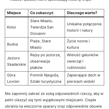
Miejsce
Co zobaczyć
Dlaczego warto?
Stare Miasto,
Unikalne połączenie
Kotor
⁤Twierdza San‌
historii i natury
Giovanni
Plaże, Stare
Życie nocne i
Budva
Miasto
kultura
Rejsy⁣ po ‍jeziorze,
Wielość gatunków
Jezioro
obserwacja
zwierząt⁣ i​
Skadarskie
ptaków
roślinności
Góra
Pomnik Njegoša,
Zapierające dech w
Lovćen
Szlaki turystyczne
piersiach ⁢widoki
Nie zapomnij zabrać ze sobą odpowiednich rzeczy, aby w
​pełni cieszyć się tymi​ wyjątkowymi miejscami. Ciepłe
ubrania na wieczorne spacery oraz odpowiednie obuwie