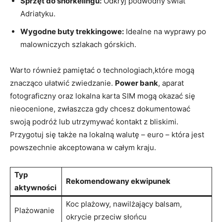
Sprzęt do snorkelingu:
Odkryj podwodny świat
Adriatyku.
Wygodne buty⁤ trekkingowe:
Idealne na ⁤wyprawy po
malowniczych szlakach górskich.
Warto również pamiętać ⁢o technologiach,które mogą
znacząco ułatwić zwiedzanie.
Power bank
, aparat
fotograficzny oraz lokalna karta⁣ SIM mogą okazać ‌się
nieocenione, zwłaszcza ⁢gdy chcesz ‍dokumentować
swoją podróż‌ lub‍ utrzymywać kontakt z bliskimi.
Przygotuj się także na lokalną walutę – euro – która jest
powszechnie akceptowana w​ całym kraju.
Typ
Rekomendowany ekwipunek
aktywności
Koc plażowy, nawilżający balsam,
Plażowanie
okrycie‌ przeciw słońcu