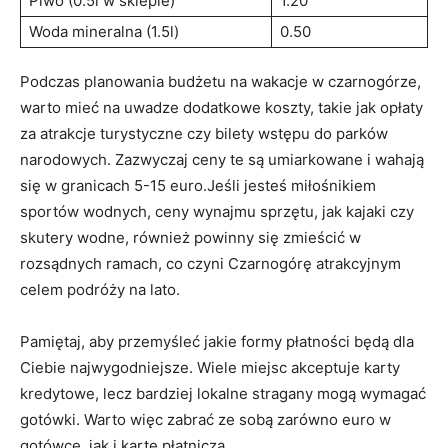
Piwo (0.5l w sklepie)
1.20
Woda mineralna (1.5l)
0.50
Podczas ​planowania budżetu na wakacje w czarnogórze,
warto mieć na uwadze dodatkowe koszty, takie jak opłaty
za ​atrakcje ⁤turystyczne czy bilety wstępu‍ do parków
narodowych. Zazwyczaj ceny te są umiarkowane i wahają‍
się w granicach 5-15 ⁣euro.Jeśli jesteś miłośnikiem​
sportów⁣ wodnych, ceny wynajmu sprzętu, jak kajaki czy
skutery wodne, również‌ powinny się zmieścić w
rozsądnych ramach, co czyni Czarnogórę atrakcyjnym
celem podróży na lato.
Pamiętaj, aby przemyśleć jakie formy płatności będą dla
Ciebie najwygodniejsze. Wiele miejsc akceptuje‌ karty
kredytowe, lecz bardziej ‌lokalne stragany mogą wymagać
gotówki. Warto więc zabrać ze sobą zarówno euro w
gotówce, jak i kartę płatniczą.