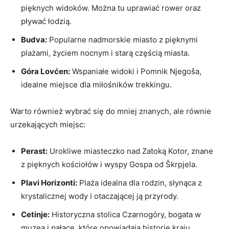
pięknych ⁤widoków. Można tu uprawiać rower oraz
pływać łodzią.
Budva:
Popularne nadmorskie miasto z pięknymi
plażami, życiem nocnym i starą częścią miasta.
Góra Lovćen:
Wspaniałe widoki i Pomnik Njegoša,
idealne miejsce dla ⁤miłośników trekkingu.
Warto również wybrać się do mniej znanych, ale równie
urzekających miejsc:
Perast:
Urokliwe ‌miasteczko nad Zatoką Kotor, znane
z pięknych kościołów i wyspy Gospa od Škrpjela.
Plavi Horizonti:
Plaża idealna dla rodzin, słynąca z
krystalicznej ​wody i otaczającej ją przyrody.
Cetinje:
Historyczna stolica Czarnogóry, bogata w
muzea i pałace,⁣ które opowiadają historię kraju.