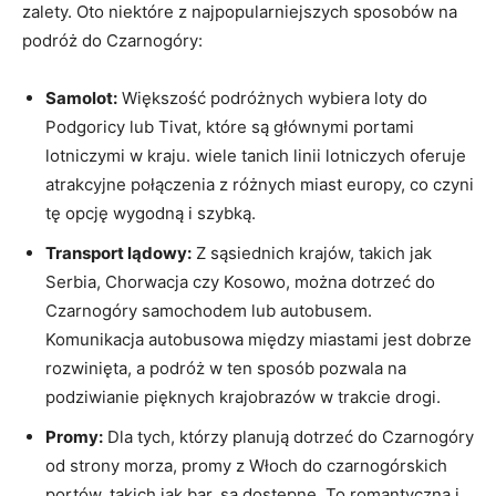
zalety. Oto niektóre z najpopularniejszych sposobów ⁢na
podróż do Czarnogóry:
Samolot:
Większość ‌podróżnych wybiera loty do
Podgoricy lub​ Tivat, które są głównymi portami
⁣lotniczymi w kraju. wiele tanich linii lotniczych‌ oferuje
atrakcyjne połączenia z różnych miast⁣ europy, co czyni
tę opcję wygodną ‍i⁣ szybką.
Transport lądowy:
Z sąsiednich krajów, takich jak
Serbia, Chorwacja czy Kosowo, można dotrzeć ⁣do
Czarnogóry samochodem lub autobusem.
Komunikacja autobusowa między miastami jest⁤ dobrze
rozwinięta, a podróż w ten sposób⁣ pozwala​ na
podziwianie pięknych krajobrazów w trakcie drogi.
Promy:
Dla tych, którzy planują dotrzeć ​do Czarnogóry
od strony ‌morza, promy z Włoch do czarnogórskich
portów, takich jak bar, są dostępne. To romantyczna i