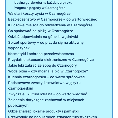
Idealna ​garderoba na każdą ⁢porę roku
Prognoza pogody w⁣ Czarnogórze
Waluta ⁣i koszty życia w Czarnogórze
Bezpieczeństwo‌ w ​Czarnogórze – co warto wiedzieć
Kluczowe⁣ miejsca do odwiedzenia w Czarnogórze
Co spakować na plażę w Czarnogórze
Odzież odpowiednia na górskie wędrówki
Sprzęt sportowy‍ – co przyda się na aktywny ​
wypoczynek
Kosmetyki i ochrona przeciwsłoneczna
Przydatne akcesoria ‌elektroniczne w Czarnogórze
Jakie leki zabrać ze‌ sobą do Czarnogóry
Woda‌ pitna – czy można ją pić​ w⁣ Czarnogórze?
Kuchnia ‍czarnogórska –​ co warto ⁢spróbować
Podstawowe zwroty i słownictwo w języku
czarnogórskim
Zwyczaje i kultura lokalna – co warto wiedzieć
Zalecenia dotyczące⁣ zachowań w miejscach
publicznych
Gdzie znaleźć lokalne produkty i pamiątki
Przewodnik ‌po popularnych ​szlakach turystycznych