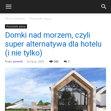
Strona główna
Pozostałe wpisy
Pozostałe wpisy
Domki nad morzem, czyli
super alternatywa dla hotelu
(i nie tylko)
Przez
pawelh
-
26 lipca, 2024
542
0