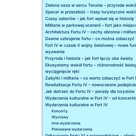
Zielona oaza w⁢ sercu⁣ Torunia –⁣ przyroda wokół
Spacer w przeszłość – trasy turystyczne ⁢wokó
Czasy⁣ zaborów – jak fort wpisał się w ‌historię
Militaria w ⁢parkowej scenerii – fort jako miejs
Architektura Fortu⁢ IV – cechy obronne i milita
Dawne uzbrojenie fortu‌ – co można zobaczyć
Fort IV w⁣ czasie II wojny światowej –‍ nowe fu
wyzwania
Przyroda i historia – jak fort łączy ​oba ⁣światy
Ekosystemy wokół fortu –‌ różnorodność⁤ biolo
wyciągnięcie ręki
Zabytki i militaria – co warto zobaczyć⁣ w Fort 
Rewitalizacja Fortu IV – nowoczesne‍ podejście 
Jak dotrzeć do Fortu IV – porady dla turystów
Wydarzenia kulturalne w Fort​ IV – od‌ koncer
Wydarzenia kulturalne w⁢ Fort IV
Koncerty
Wystawy
Inne wydarzenia
Planowane⁣ wydarzenia
Odkrywanie ‍Fortu IV⁤ z przewodnikiem – ofert