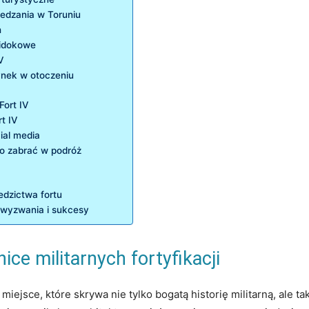
iedzania w Toruniu
h
widokowe
V
nek w ⁢otoczeniu
ort ⁤IV
t ‌IV
cial media
o⁤ zabrać‌ w podróż
edzictwa fortu
 wyzwania‍ i sukcesy
ice militarnych​ fortyfikacji
 miejsce, które skrywa nie ‍tylko bogatą‍ historię militarną, ale⁢ 