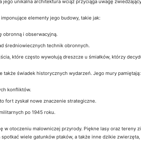
 jego⁤ unikalna architektura wciąż przyciąga uwagę zwiedzający
imponujące elementy‌ jego budowy, takie ​jak:
ję obronną i obserwacyjną.
ad średniowiecznych technik⁤ obronnych.
ścia, które często wywołują ‍dreszcze‍ u śmiałków, którzy ⁣decydu
 ale także świadek⁤ historycznych wydarzeń. Jego mury pamiętają:
h ⁢konfliktów.
‌to fort ​zyskał nowe⁤ znaczenie strategiczne.
ilitarnych po ⁣1945 roku.
ę w otoczeniu malowniczej⁤ przyrody. Piękne lasy​ oraz tereny z
 spotkać ⁣wiele gatunków ptaków, a także inne dzikie zwierzęta,