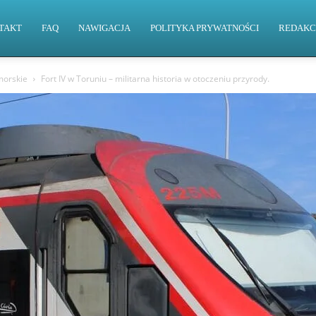
TAKT
FAQ
NAWIGACJA
POLITYKA PRYWATNOŚCI
REDAKC
orskie
Fort IV w Toruniu – militarna historia w otoczeniu przyrody.