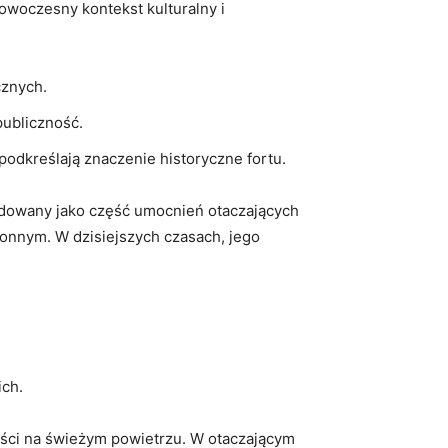
nowoczesny kontekst⁢ kulturalny i
cznych.
publiczność.
dkreślają znaczenie ⁢historyczne ⁤fortu.
⁢Zbudowany jako⁣ część umocnień otaczających
ronnym. W dzisiejszych‍ czasach, jego
ich.
wności na świeżym powietrzu.⁣ W otaczającym