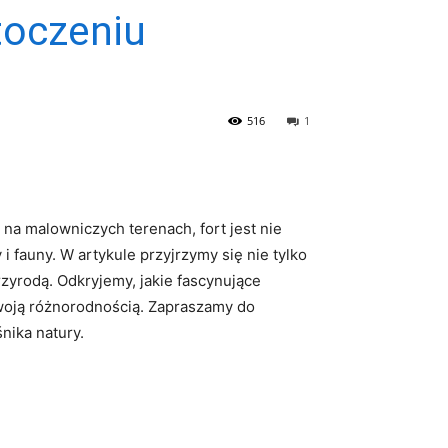
otoczeniu
516
1
y na malowniczych terenach, fort jest nie
i fauny. W ‍artykule ⁤przyjrzymy się nie tylko
 przyrodą. Odkryjemy, jakie fascynujące⁤
a swoją różnorodnością. Zapraszamy do
nika⁣ natury.