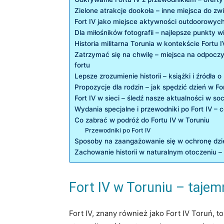
Zielone atrakcje dookoła ⁢– inne miejsca do zw
Fort ⁢IV‍ jako miejsce aktywności outdoorowyc
Dla miłośników fotografii – najlepsze ‌punkty 
Historia ⁤militarna Torunia w kontekście Fortu I
Zatrzymać się na chwilę – miejsca na odpoczy
fortu
Lepsze‍ zrozumienie historii – książki i źródła o F
Propozycje ‌dla rodzin ​– jak​ spędzić dzień w For
Fort IV w sieci –⁤ śledź ​nasze aktualności w so
Wydania specjalne i przewodniki po Fort ⁣IV – c
Co zabrać w podróż do Fortu IV w Toruniu
Przewodniki po Fort IV
Sposoby na zaangażowanie się⁤ w⁣ ochronę dzi
Zachowanie historii w naturalnym otoczeniu –
Fort‌ IV w Toruniu – tajemn
Fort IV, znany również jako Fort IV Toruń, to