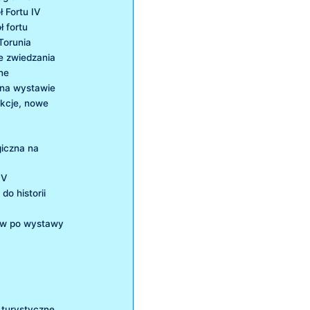
‍ Fortu IV
ł fortu
 Torunia
ce zwiedzania
rne
 na wystawie
nkcje,​ nowe
giczna na
IV
do historii
tów po⁢ wystawy
y turystyczne