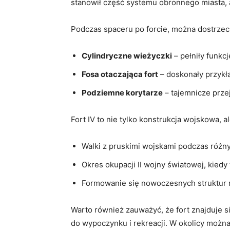
stanowił część systemu​ obronnego miasta, a
Podczas spaceru po forcie, można dostrzec 
Cylindryczne wieżyczki
– pełniły funkc
Fosa otaczająca fort
– doskonały przykł
Podziemne korytarze
– tajemnicze przej
Fort ​IV to nie tylko konstrukcja wojskowa,
Walki z pruskimi wojskami podczas różnyc
Okres⁤ okupacji II wojny światowej, kiedy 
Formowanie się nowoczesnych struktur⁤ m
Warto również zauważyć, że fort znajduje si
do wypoczynku i rekreacji. W okolicy ⁤można