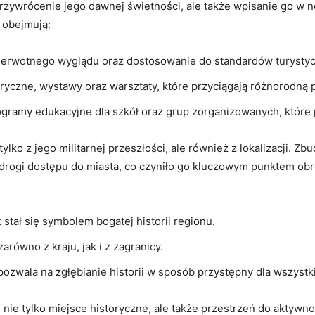
 przywrócenie jego dawnej świetności, ale także wpisanie go w⁢ 
 obejmują:
ierwotnego‍ wyglądu oraz dostosowanie do ‌standardów turysty
storyczne, wystawy oraz warsztaty, które przyciągają różnorodną 
gramy edukacyjne dla szkół oraz grup zorganizowanych, które po
lko⁤ z jego militarnej przeszłości,⁣ ale również z⁤ lokalizacji. 
 drogi dostępu do⁤ miasta,⁢ co czyniło go kluczowym⁤ punktem ⁣ob
t stał się symbolem bogatej⁣ historii regionu.
równo z kraju, jak ⁣i​ z zagranicy.
pozwala ⁤na ⁣zgłębianie historii w ‍sposób przystępny ⁤dla wszystk
 nie tylko ⁤miejsce⁣ historyczne, ale ⁢także ⁢przestrzeń do ⁣akty