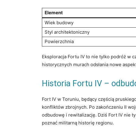
Element
Wiek budowy
Styl‍ architektoniczny
Powierzchnia
Eksploracja Fortu IV to ⁤nie tylko podróż w c
historycznych murach ⁤odsłania nowe⁣ aspekty 
Historia Fortu IV – odbud
Fort IV w Toruniu, będący częścią pruskieg
konfliktów zbrojnych. Po zakończeniu II‌ wojn
odbudowę⁢ i rewitalizację. ⁣Dziś Fort ⁣IV nie 
poznać militarną ⁤historię regionu.