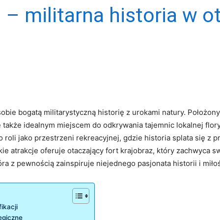
 – militarna historia w 
 sobie bogatą militarystyczną historię⁣ z urokami natury. Położon
także⁤ idealnym⁢ miejscem do odkrywania ⁣tajemnic lokalnej flory ⁤
go roli jako przestrzeni rekreacyjnej, gdzie historia splata się⁢ z
jakie atrakcje oferuje otaczający ​fort krajobraz, ⁤który zachwyc
a z pewnością zainspiruje ⁣niejednego‌ pasjonata historii i⁣ miłoś
fikacji
tegiczne