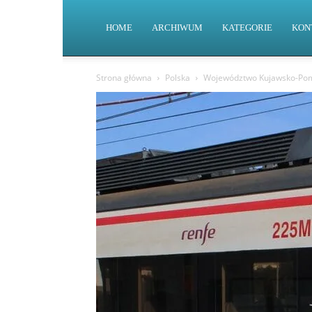
HOME
ARCHIWUM
KATEGORIE
KON
Strona główna
Polska
Województwo Kujawsko-Pom