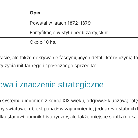
Opis
Powstał w latach 1872-1879.
Fortyfikacje w stylu neobizantyjskim.
Około 10 ⁤ha.
zasie,⁤ ale także odkrywanie fascynujących⁣ detali, które czynią 
życia ⁤militarnego ⁤i społecznego sprzed ⁢lat.
owa i znaczenie strategiczne
o systemu umocnień ​z końca XIX wieku, odgrywał kluczową rolę
y​ światowej obiekt popadł ⁤w ‍zapomnienie,⁣ jednak w ‌ostatnich l
tylko ⁣stanowi‌ pomnik historyczny, ale ⁣także miejsce spotkań lok