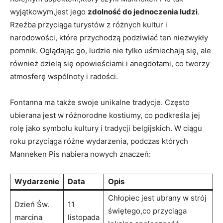
⁢wyjątkowym,jest jego
zdolność ⁤do jednoczenia ludzi
.
Rzeźba przyciąga turystów z różnych kultur i
narodowości, które przychodzą ⁣podziwiać ten niezwykły
pomnik. Oglądając go,‌ ludzie ⁣nie tylko uśmiechają się, ale
również dzielą się opowieściami‌ i anegdotami, ⁣co tworzy
atmosferę wspólnoty i‍ radości.
Fontanna ma także swoje unikalne tradycje. Często
ubierana⁣ jest w różnorodne kostiumy, co podkreśla jej
rolę ⁤jako symbolu kultury i tradycji belgijskich. W ciągu
⁣roku przyciąga różne wydarzenia, podczas których
Manneken Pis⁣ nabiera ⁢nowych znaczeń:
Wydarzenie
Data
Opis
Chłopiec jest ubrany w ⁣strój
Dzień Św.
11
świętego,co przyciąga
marcina
listopada