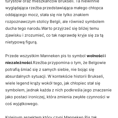
turystów oraz​ mieszkańców Brukseli. Ta niewinnie
wyglądająca rzeźba ​przedstawiająca małego chłopca
oddającego mocz, stała się nie tylko znakiem
rozpoznawczym stolicy Belgii, ale również symbolem
⁢ducha tego narodu.Warto przyjrzeć się bliżej temu
zjawisku i zrozumieć, co tak⁢ naprawdę kryje⁤ się za tą
nietypową figurą.
Przede wszystkim Manneken pis to symbol
wolności i
niezależności
.Rzeźba przypomina o tym, że Belgowie⁣
potrafią⁣ śmiać się z samych‌ siebie, nie bojąc⁢ się
absurdalnych sytuacji.⁢ W kontekście⁤ historii Brukseli,
wiele legend krąży wokół tego, jak chłopiec ​stał ​się
symbolem, jednak każda ​z nich podkreśla jego znaczenie
jako postaci ironiczej, ⁢która ‌zmienia‍ zwykłe czynności w
coś wyjątkowego.
Kolejnym aspektem,który czyni ⁣Manneken Pis tak