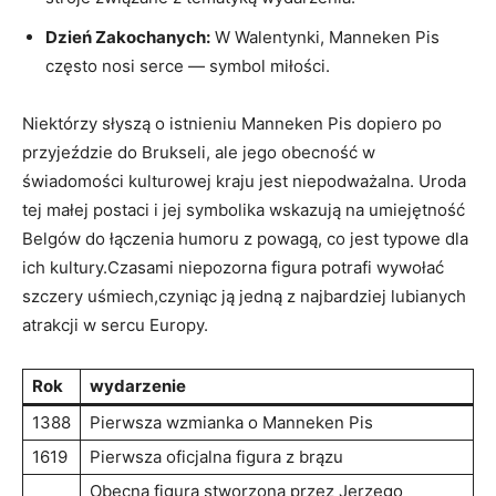
Dzień Zakochanych:
W‍ Walentynki, ⁣Manneken Pis
często nosi serce ⁢—⁤ symbol miłości.
Niektórzy słyszą⁤ o istnieniu Manneken Pis dopiero po
przyjeździe do Brukseli, ale jego obecność ‍w
świadomości ‍kulturowej kraju jest niepodważalna. Uroda
tej​ małej postaci i jej symbolika​ wskazują na umiejętność
Belgów do łączenia⁢ humoru z powagą, co jest typowe dla
ich kultury.Czasami niepozorna figura potrafi wywołać
szczery uśmiech,czyniąc ją jedną z ‍najbardziej⁢ lubianych
atrakcji w sercu Europy.
Rok
wydarzenie
1388
Pierwsza wzmianka o Manneken Pis
1619
Pierwsza oficjalna figura z brązu
Obecna figura stworzona przez Jerzego