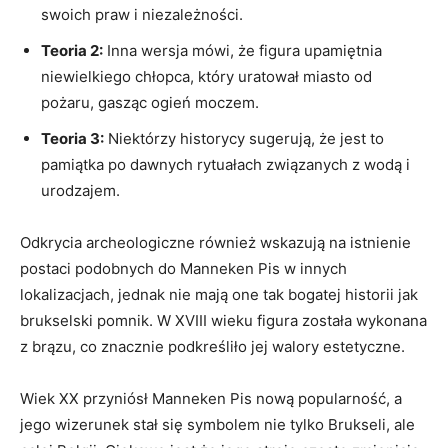
swoich praw i niezależności.
Teoria 2:
Inna wersja mówi, że figura upamiętnia
niewielkiego chłopca, który uratował miasto ‌od
pożaru,‍ gasząc ogień moczem.
Teoria 3:
Niektórzy historycy sugerują, że jest ⁤to
pamiątka po ⁤dawnych rytuałach związanych z wodą ⁣i
urodzajem.
Odkrycia archeologiczne również‍ wskazują na istnienie
postaci‌ podobnych do Manneken Pis w ​innych
lokalizacjach, jednak⁢ nie mają one tak bogatej historii jak
brukselski pomnik. ‍W XVIII wieku figura została​ wykonana
z ​brązu,‍ co⁢ znacznie podkreśliło ‌jej walory estetyczne.
Wiek XX przyniósł Manneken Pis nową popularność, a
jego wizerunek stał się⁤ symbolem nie tylko Brukseli, ale