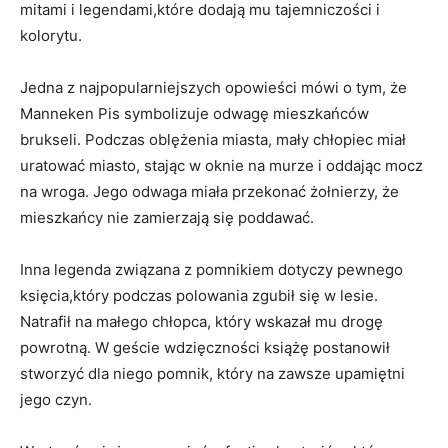
mitami i legendami,które dodają mu tajemniczości i
kolorytu.
Jedna⁤ z najpopularniejszych opowieści mówi⁢ o tym, że
Manneken Pis symbolizuje‌ odwagę mieszkańców
brukseli.‌ Podczas ​oblężenia miasta, mały chłopiec miał
uratować miasto, stając w ​oknie na murze i oddając‍ mocz
na wroga. ⁢Jego odwaga miała przekonać żołnierzy, ⁣że⁢
mieszkańcy nie zamierzają​ się poddawać. ​
Inna legenda związana z pomnikiem dotyczy pewnego
księcia,który podczas polowania zgubił się w lesie.
Natrafił⁢ na małego chłopca,‍ który wskazał mu drogę
powrotną. W⁣ geście wdzięczności ⁢książę postanowił
stworzyć⁢ dla niego ‌pomnik, który na zawsze‍ upamiętni
jego czyn.