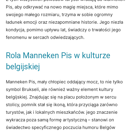
Pis, aby odkrywać na nowo magię miejsca, ‍które mimo
swojego małego⁤ rozmiaru, trzyma w sobie ogromny
ładunek emocji oraz niezapomniane historie. Jego niezła
kondycja, pomimo upływu lat, świadczy o ⁤trwałości jego
fenomenu ​w sercach odwiedzających.
Rola Manneken Pis w kulturze
belgijskiej
Manneken Pis, mały chłopiec oddający mocz,​ to nie​ tylko
⁢symbol Brukseli, ⁣ale ‌również ważny element kultury⁣
belgijskiej. Znajdując się ⁤na ‍placu⁣ położonym w sercu
stolicy, pomnik ​stał się ikoną, która przyciąga zarówno
turystów,⁢ jak​ i lokalnych mieszkańców. jego⁣ znaczenie
wykracza poza samą formę artystyczną – stanowi ⁤on
świadectwo specyficznego poczucia humoru Belgów