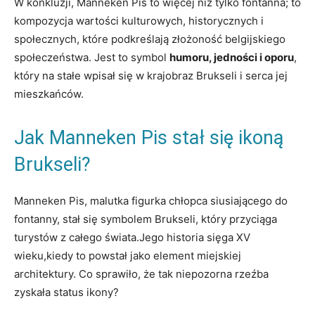
W konkluzji, Manneken Pis to więcej niż tylko fontanna; to
kompozycja wartości kulturowych, historycznych i
społecznych, które podkreślają złożoność belgijskiego
społeczeństwa. Jest to symbol
humoru, jedności i oporu
,
który na stałe wpisał się ⁣w‍ krajobraz Brukseli i serca jej
mieszkańców.
Jak Manneken Pis stał​ się ikoną
Brukseli?
Manneken ⁤Pis, malutka figurka‍ chłopca‍ siusiającego do
⁤fontanny, ​stał się symbolem⁢ Brukseli,​ który ​przyciąga
turystów z całego świata.Jego historia sięga XV
wieku,kiedy to powstał jako⁣ element ‍miejskiej
architektury. Co sprawiło, że tak niepozorna rzeźba
zyskała‍ status ikony?