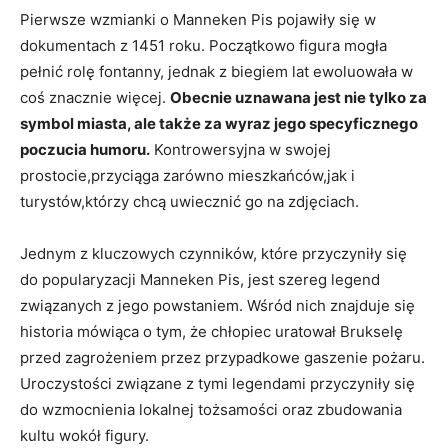
Pierwsze⁣ wzmianki o Manneken Pis pojawiły się w
dokumentach z 1451 roku. Początkowo figura mogła
pełnić rolę fontanny, jednak z biegiem lat ewoluowała⁢ w⁢
coś znacznie więcej.⁤
Obecnie uznawana⁤ jest ⁤nie tylko za
symbol miasta, ‌ale także ​za wyraz jego ⁤specyficznego
poczucia ⁣humoru.
Kontrowersyjna w swojej‍
prostocie,przyciąga zarówno mieszkańców,jak​ i
turystów,którzy chcą uwiecznić ‌go na zdjęciach.
Jednym z kluczowych czynników,‌ które przyczyniły się
do ‌popularyzacji Manneken Pis, jest szereg ⁤legend
‍związanych z jego⁣ powstaniem.‍ Wśród nich znajduje​ się
historia mówiąca ⁢o tym, że chłopiec uratował Brukselę
przed zagrożeniem⁢ przez przypadkowe gaszenie pożaru.
Uroczystości związane z tymi legendami przyczyniły się
⁤do wzmocnienia lokalnej tożsamości oraz zbudowania
kultu wokół⁢ figury.