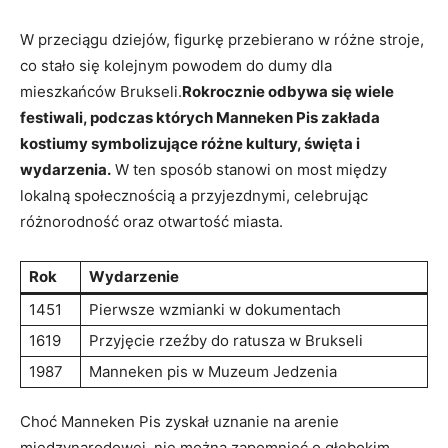
W przeciągu dziejów, ⁣figurkę przebierano w różne stroje,
‍co‍ stało się kolejnym powodem do⁢ dumy ⁤dla
mieszkańców Brukseli.
Rokrocznie odbywa się wiele
festiwali, podczas których Manneken Pis ‍zakłada
kostiumy‍ symbolizujące różne kultury, święta i
wydarzenia.
W ten sposób stanowi on ​most między⁣
lokalną ​społecznością a przyjezdnymi, celebrując
różnorodność oraz otwartość miasta.
Rok
Wydarzenie
1451
Pierwsze wzmianki w dokumentach
1619
Przyjęcie ⁢rzeźby ​do‌ ratusza w Brukseli
1987
Manneken pis w Muzeum Jedzenia
Choć Manneken Pis‌ zyskał uznanie ​na arenie
międzynarodowej, ​nie można zapomnieć o głębokim