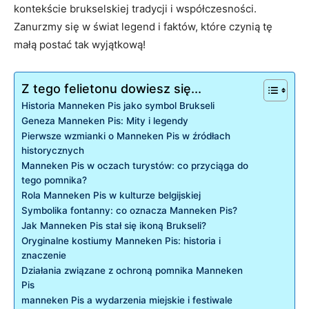
kontekście brukselskiej tradycji i‌ współczesności. ​
Zanurzmy się w ‌świat legend i faktów, które czynią tę
małą postać tak⁤ wyjątkową!
Z tego felietonu dowiesz się...
Historia Manneken Pis jako symbol Brukseli
Geneza Manneken Pis:​ Mity i legendy
Pierwsze wzmianki o Manneken Pis w ⁤źródłach
historycznych
Manneken Pis‍ w oczach turystów:⁢ co przyciąga do
tego‌ pomnika?
Rola Manneken Pis w kulturze belgijskiej
Symbolika fontanny: co oznacza Manneken Pis?
Jak Manneken Pis stał​ się ikoną Brukseli?
Oryginalne kostiumy Manneken Pis: ⁣historia i
znaczenie
Działania związane z ochroną pomnika Manneken
‍Pis
manneken Pis a wydarzenia‍ miejskie i festiwale