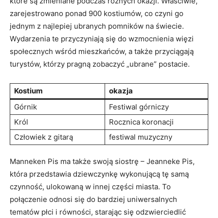
⁣które‍ są ‌zmieniane podczas różnych‍ okazji. Właściwie,
zarejestrowano ponad 900 kostiumów, co czyni go
jednym z najlepiej ubranych pomników na ‍świecie.
Wydarzenia te‍ przyczyniają się‌ do wzmocnienia więzi
społecznych ⁣wśród mieszkańców, a także ⁤przyciągają
turystów, którzy pragną zobaczyć​ „ubrane” postacie.
Kostium
okazja
Górnik
Festiwal górniczy
Król
Rocznica koronacji
Człowiek z gitarą
festiwal ⁣muzyczny
Manneken Pis ma także swoją siostrę –‌ Jeanneke​ Pis, ​
która przedstawia dziewczynkę wykonującą tę samą ​
czynność, ulokowaną w innej części miasta. To
połączenie ‍odnosi się do bardziej​ uniwersalnych
tematów płci i równości, starając ‌się odzwierciedlić