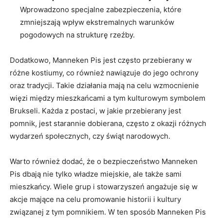
Wprowadzono specjalne zabezpieczenia, które
zmniejszają wpływ ekstremalnych ​warunków
pogodowych na strukturę rzeźby.
Dodatkowo, Manneken Pis ​jest często przebierany⁣ w
⁣różne ⁤kostiumy,⁤ co​ również nawiązuje do jego ochrony
oraz tradycji.⁤ Takie działania mają na celu⁤ wzmocnienie
‍więzi⁤ między ​mieszkańcami a tym ⁢kulturowym symbolem
Brukseli. Każda z ⁢postaci, w jakie przebierany jest
pomnik, jest starannie dobierana, często z okazji różnych
wydarzeń społecznych,⁤ czy⁢ świąt narodowych.
Warto ⁣również ⁣dodać, ⁣że o bezpieczeństwo Manneken
Pis dbają ​nie ‌tylko władze​ miejskie, ale​ także sami
mieszkańcy. Wiele grup i stowarzyszeń⁤ angażuje się w​
akcje ​mające na celu promowanie historii i kultury
‍związanej z ​tym pomnikiem. W⁢ ten ‌sposób ⁢Manneken Pis