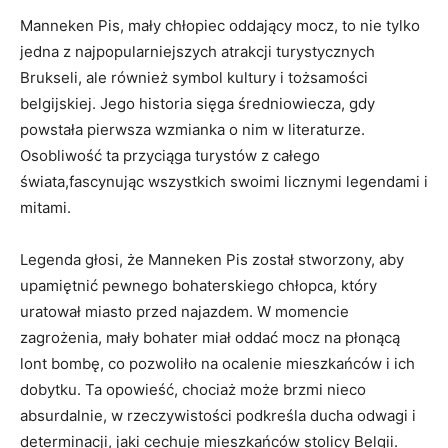
Manneken Pis, mały chłopiec ⁣oddający⁤ mocz, to nie tylko
jedna z najpopularniejszych atrakcji turystycznych
Brukseli, ale również symbol kultury ‍i ‍tożsamości
belgijskiej. Jego historia sięga średniowiecza, gdy
powstała pierwsza wzmianka ​o nim w literaturze.
Osobliwość‌ ta przyciąga turystów z ‍całego
świata,fascynując ​wszystkich swoimi licznymi legendami i
mitami.​
Legenda głosi, że Manneken Pis został stworzony, ​aby
⁣upamiętnić pewnego bohaterskiego chłopca, który
uratował miasto przed najazdem.⁤ W‌ momencie
zagrożenia, mały bohater miał oddać mocz na płonącą
lont bombę, co pozwoliło⁤ na ocalenie ‌mieszkańców ‍i ich
dobytku. Ta opowieść, chociaż może brzmi nieco
absurdalnie, w⁤ rzeczywistości ⁢podkreśla ducha odwagi‍ i
determinacji, ⁢jaki cechuje⁣ mieszkańców stolicy ​Belgii.