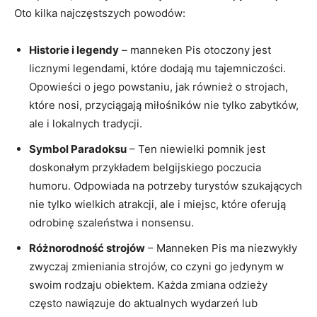
Oto kilka najczęstszych powodów:
Historie i legendy
– manneken​ Pis ‍otoczony​ jest
licznymi⁤ legendami,​ które dodają mu tajemniczości.
Opowieści o jego powstaniu, jak ⁤również ⁤o strojach,
‍które nosi, ‍przyciągają miłośników ⁣nie tylko ‌zabytków,
ale i ​lokalnych tradycji.
Symbol ‍Paradoksu
– Ten niewielki pomnik jest
doskonałym przykładem‍ belgijskiego poczucia
humoru. ​Odpowiada na⁢ potrzeby turystów ​szukających
nie tylko wielkich atrakcji, ale i miejsc, które oferują‌
odrobinę szaleństwa i nonsensu.
Różnorodność strojów
– Manneken Pis ma ⁣niezwykły⁢
zwyczaj zmieniania strojów, co czyni go jedynym w​
swoim‍ rodzaju obiektem. ‌Każda⁣ zmiana‌ odzieży
często nawiązuje do ​aktualnych ‍wydarzeń lub