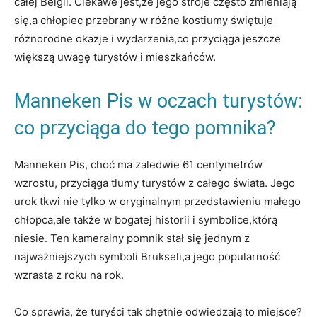
całej Belgii. Ciekawe jest,że jego stroje często zmieniają
się,a⁤ chłopiec przebrany w różne kostiumy świętuje
różnorodne okazje⁤ i wydarzenia,co przyciąga jeszcze
większą uwagę turystów i mieszkańców.
Manneken Pis‍ w oczach turystów:⁢
co przyciąga do tego‌ pomnika?
Manneken Pis,‌ choć ma zaledwie 61 centymetrów
wzrostu, przyciąga tłumy ‍turystów⁣ z ‍całego świata. Jego
urok tkwi nie tylko w oryginalnym ⁢przedstawieniu małego
chłopca,ale​ także w‌ bogatej historii i symbolice,którą
niesie. Ten kameralny⁤ pomnik stał się jednym z
‍najważniejszych symboli‍ Brukseli,a jego popularność⁤
wzrasta z roku na rok.
Co sprawia, że turyści tak chętnie odwiedzają ⁢to miejsce?‌