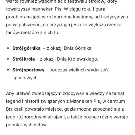
Warto również wspomnieć o festiwalu strojów, który
towarzyszy manneken Pis. W⁢ ciągu⁤ roku figura
przebierana jest w różnorodne kostiumy, od⁤ tradycyjnych
⁤po współczesne, co‌ przyciąga jeszcze większą⁣ rzeszę
fanów. niektóre z nich to:
Strój górnika
⁤ – z okazji Dnia Górnika.
Strój króla
– ⁣z okazji Dnia‍ Królewskiego.
Strój sportowy
– podczas wielkich wydarzeń
sportowych.
Aby ułatwić zwiedzającym zdobywanie wiedzy⁤ na ⁣temat
legend i historii związanych z Manneken Pis, w ‍centrum
Brukseli powstało ⁣miejsce, gdzie można zapoznać się ​z
jego⁤ różnorodnymi strojami, a także ⁤poznać⁣ różne wersje
popularnych mitów.