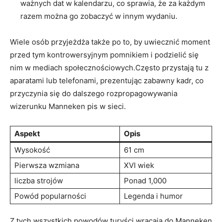
ważnych dat w kalendarzu, co sprawia, ⁢że za każdym
razem można go zobaczyć w innym wydaniu.
Wiele ​osób przyjeżdża także po to, by uwiecznić moment
przed tym kontrowersyjnym pomnikiem i podzielić się⁤
nim w mediach społecznościowych.Często przystają tu z
aparatami lub telefonami, prezentując zabawny kadr,⁤ co
przyczynia się do⁢ dalszego rozpropagowywania
wizerunku Manneken pis w sieci.
Aspekt
Opis
Wysokość
61 cm
Pierwsza wzmiana
XVI ⁤wiek
liczba⁤ strojów
Ponad 1,000
Powód popularności
Legenda i humor
Z tych wszystkich powodów turyści wracają​ do Manneken