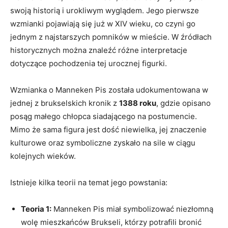
swoją historią i‍ urokliwym⁤ wyglądem. ⁢Jego​ pierwsze
wzmianki pojawiają się już w XIV wieku, co czyni go
jednym z najstarszych pomników w ⁤mieście. W ​źródłach
historycznych można ⁤znaleźć różne interpretacje
dotyczące pochodzenia tej urocznej figurki.
Wzmianka⁣ o Manneken⁢ Pis została udokumentowana w
jednej z brukselskich kronik z
1388 roku
, gdzie opisano
‍posąg małego chłopca siadającego na postumencie.
Mimo ⁣że sama figura jest dość ⁢niewielka, jej ‍znaczenie
kulturowe oraz symboliczne zyskało ​na sile w ciągu
kolejnych wieków.
Istnieje kilka teorii na‌ temat jego powstania:
Teoria 1:
Manneken Pis miał symbolizować niezłomną​
wolę ‌mieszkańców Brukseli, którzy ⁤potrafili bronić