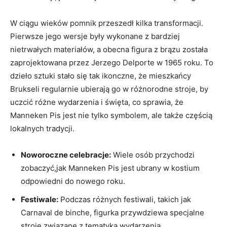
W ciągu ⁣wieków ‍pomnik przeszedł kilka transformacji.
Pierwsze jego wersje były wykonane z bardziej
nietrwałych materiałów, a obecna figura ⁣z brązu została
zaprojektowana przez Jerzego Delporte w 1965 ⁢roku. To
‌dzieło sztuki stało się tak ⁢ikonczne, że mieszkańcy
Brukseli⁢ regularnie ubierają go ⁤w różnorodne stroje,⁢ by
uczcić​ różne wydarzenia i święta, ​co sprawia, że
Manneken Pis jest nie tylko symbolem,⁢ ale także częścią
lokalnych tradycji.
Noworoczne celebracje:
Wiele osób przychodzi
‌zobaczyć,jak Manneken Pis jest ubrany w kostium
odpowiedni do ​nowego roku.
Festiwale:
Podczas ⁤różnych festiwali, takich jak
Carnaval de binche, figurka przywdziewa specjalne
stroje związane z tematyką ‍wydarzenia.