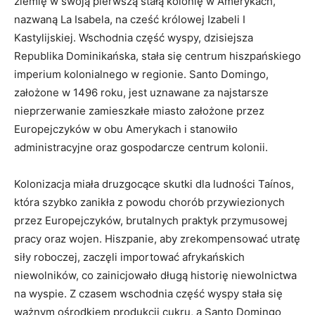
ziemię w swoją pierwszą stałą kolonię w Amerykach,
nazwaną La Isabela, na cześć królowej Izabeli I
Kastylijskiej. Wschodnia część wyspy, dzisiejsza
Republika Dominikańska, stała się centrum hiszpańskiego
imperium kolonialnego w regionie. Santo Domingo,
założone w 1496 roku, jest uznawane za najstarsze
nieprzerwanie zamieszkałe miasto założone przez
Europejczyków w obu Amerykach i stanowiło
administracyjne oraz gospodarcze centrum kolonii.
Kolonizacja miała druzgocące skutki dla ludności Taínos,
która szybko zanikła z powodu chorób przywiezionych
przez Europejczyków, brutalnych praktyk przymusowej
pracy oraz wojen. Hiszpanie, aby zrekompensować utratę
siły roboczej, zaczęli importować afrykańskich
niewolników, co zainicjowało długą historię niewolnictwa
na wyspie. Z czasem wschodnia część wyspy stała się
ważnym ośrodkiem produkcji cukru, a Santo Domingo