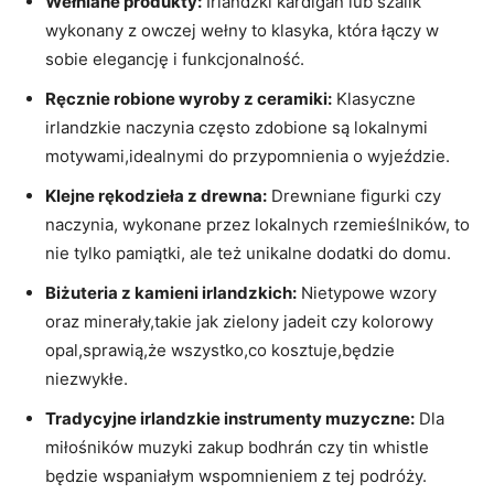
Wełniane produkty:
Irlandzki kardigan lub szalik
wykonany z owczej wełny to klasyka, która łączy w
sobie elegancję i funkcjonalność.
Ręcznie robione wyroby z ceramiki:
Klasyczne
irlandzkie naczynia często zdobione są lokalnymi
motywami,idealnymi do przypomnienia o wyjeździe.
Klejne rękodzieła z drewna:
Drewniane figurki czy
naczynia, wykonane przez lokalnych rzemieślników, to
nie tylko pamiątki, ale też unikalne dodatki do domu.
Biżuteria z kamieni irlandzkich:
Nietypowe wzory
oraz minerały,takie jak zielony jadeit czy kolorowy
opal,sprawią,że wszystko,co kosztuje,będzie
niezwykłe.
Tradycyjne irlandzkie instrumenty muzyczne:
Dla
miłośników muzyki zakup bodhrán czy tin whistle
będzie wspaniałym wspomnieniem z tej podróży.