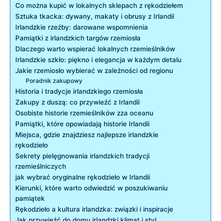
Co można kupić w lokalnych sklepach z rękodziełem
Sztuka tkacka: dywany, makaty i obrusy z Irlandii
Irlandzkie rzeźby: darowane wspomnienia
Pamiątki z irlandzkich targów rzemiosła
Dlaczego warto wspierać lokalnych rzemieślników
Irlandzkie szkło: piękno i elegancja w każdym detalu
Jakie rzemiosło wybierać w zależności od regionu
Poradnik zakupowy
Historia i tradycje irlandzkiego rzemiosła
Zakupy z duszą: co przywieźć z Irlandii
Osobiste historie rzemieślników zza oceanu
Pamiątki, które opowiadają historie Irlandii
Miejsca, gdzie znajdziesz najlepsze irlandzkie
rękodzieło
Sekrety pielęgnowania irlandzkich tradycji
rzemieślniczych
jak wybrać oryginalne rękodzieło w Irlandii
Kierunki, które warto odwiedzić w poszukiwaniu
pamiątek
Rękodzieło a kultura irlandzka: związki i inspiracje
Jak przywieźć do domu irlandzki klimat i styl