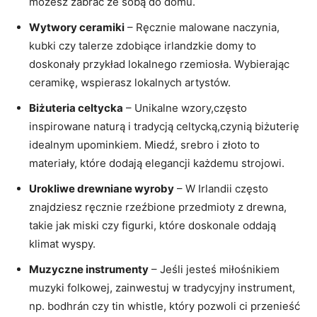
możesz zabrać ze sobą do domu.
Wytwory ceramiki
– Ręcznie malowane naczynia,
kubki czy talerze zdobiące irlandzkie domy to
doskonały przykład lokalnego rzemiosła. Wybierając
ceramikę, wspierasz lokalnych artystów.
Biżuteria celtycka
– Unikalne wzory,często
inspirowane naturą i tradycją celtycką,czynią biżuterię
idealnym upominkiem. Miedź, srebro i złoto to
materiały, które dodają elegancji każdemu strojowi.
Urokliwe drewniane wyroby
– W Irlandii często
znajdziesz ręcznie rzeźbione przedmioty z drewna,
takie jak miski czy figurki, które doskonale oddają
klimat wyspy.
Muzyczne instrumenty
– Jeśli jesteś miłośnikiem
muzyki folkowej, zainwestuj w tradycyjny instrument,
np. bodhrán czy tin whistle, który pozwoli ci przenieść