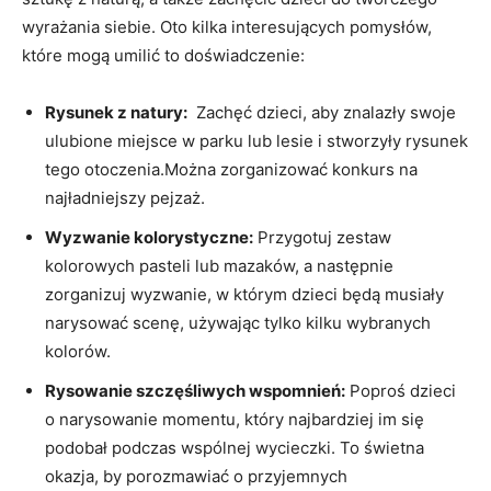
wyrażania siebie. Oto kilka interesujących pomysłów,
które mogą umilić ‍to doświadczenie:
Rysunek ​z natury:
​ Zachęć dzieci,‍ aby znalazły ⁤swoje
ulubione ⁢miejsce ⁤w parku lub lesie i stworzyły ‌rysunek
tego otoczenia.Można zorganizować konkurs na
najładniejszy pejzaż.
Wyzwanie ⁢kolorystyczne:
Przygotuj zestaw‍
kolorowych ‌pasteli lub mazaków, a następnie‌
zorganizuj wyzwanie,⁤ w którym dzieci będą​ musiały
narysować ⁢scenę, używając tylko ⁢kilku wybranych
kolorów.
Rysowanie szczęśliwych wspomnień:
⁤Poproś ⁣dzieci⁤
o narysowanie momentu, który⁢ najbardziej im się
podobał​ podczas wspólnej wycieczki. To świetna
okazja, by porozmawiać o przyjemnych