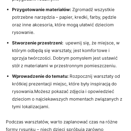
Przygotowanie materiałów:
Zgromadź wszystkie
potrzebne ⁢narzędzia – papier, kredki, ⁤farby, pędzle
oraz inne⁤ akcesoria, które mogą ułatwić dzieciom
rysowanie.
Stworzenie przestrzeni:
‍ upewnij się, że miejsce, w
którym ​odbędą się warsztaty, jest ​komfortowe‌ i
sprzyja twórczości. ⁤Dobrym pomysłem jest ustawić
stół‌ z materiałami w ⁣przestronnym pomieszczeniu.
Wprowadzenie⁤ do ‌tematu:
Rozpocznij warsztaty ⁣od
krótkiej prezentacji miejsc, które były inspiracją‍ do
rysowania.Możesz ⁣pokazać zdjęcia ​i opowiedzieć
dzieciom ⁤o ‍najciekawszych momentach związanych⁣ z
tymi lokalizacjami.
Podczas warsztatów, ‍warto zaplanować czas na różne
formy rysunku – niech ⁣dzieci ⁣spróbują zarówno⁤