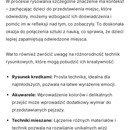
W procesie rysowania ⁤szczególne znaczenie​ ma kontekst
– zachęcając dzieci do przedstawienia​ miejsc, które
odwiedziły, ‌możemy wzbogacić ich doświadczenia i
⁢pomóc im ⁣w refleksji nad tym, co zobaczyły. To⁤ doskonała
okazja do połączenia sztuki z nauką, co sprawia,‍ że dzieci
lepiej zapamiętują ⁣odwiedzone miejsca.
Warto również⁣ zwrócić​ uwagę na różnorodność technik⁢
rysunkowych, które mogą pobudzić​ ich kreatywność:
Rysunek‍ kredkami:
⁤Prosta technika,​ idealna ⁣dla
najmłodszych, pozwala ‍na łatwe wyrażenie emocji.
Akuwarele:
Wprowadzenie kolorów i delikatnych
przejść może wprowadzić ⁣dodatkowy wymiar do
przedstawianych⁢ pejzaży.
Techniki mieszane:
Łączenie różnych materiałów i
technik⁢ pozwala na rozwijanie unikalnych wizji⁣