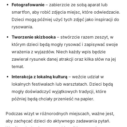
Fotografowanie
– zabierzcie ze⁣ sobą aparat lub‌
smartfon,⁤ aby robić zdjęcia miejsc, które odwiedzacie.
Dzieci mogą później użyć tych zdjęć jako inspiracji do
rysowania.
Tworzenie skizbooka
– stwórzcie ⁢razem‌ zeszyt, w
‍którym dzieci będą mogły rysować i zapisywać swoje​
wrażenia z wyjazdów. ⁣Niech każdy ‌wpis będzie
zawierał rysunek danej atrakcji oraz kilka słów na jej
temat.
Interakcja z lokalną ⁤kulturą
– weźcie udział ⁢w
lokalnych festiwalach lub warsztatach. Dzieci⁣ będą
mogły doświadczyć wyjątkowych tradycji, ‌które​
później będą chciały przenieść na ⁤papier.
Podczas⁤ wizyt w ⁢różnorodnych miejscach, ważne⁤ jest,
aby zachęcać⁢ dzieci do aktywnego zadawania pytań.