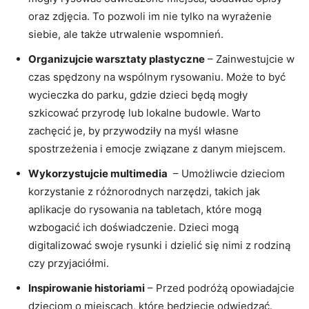
oraz zdjęcia.‌ To pozwoli im ​nie​ tylko na wyrażenie
siebie, ale także utrwalenie wspomnień.
Organizujcie warsztaty plastyczne
– Zainwestujcie w
‍czas spędzony na‌ wspólnym rysowaniu. Może to być
wycieczka do parku,‌ gdzie dzieci będą mogły
szkicować ⁤przyrodę⁣ lub lokalne budowle. Warto
zachęcić⁢ je, by⁢ przywodziły na myśl własne
spostrzeżenia ‍i emocje związane z danym miejscem.
Wykorzystujcie multimedia
⁤ – Umożliwcie dzieciom
korzystanie z różnorodnych narzędzi, takich jak
aplikacje ​do ​rysowania ​na tabletach, które mogą
wzbogacić ich doświadczenie. Dzieci mogą
digitalizować swoje rysunki ⁣i dzielić się⁢ nimi​ z rodziną
czy przyjaciółmi.
Inspirowanie historiami
– ⁣Przed‌ podróżą opowiadajcie‍
dzieciom ⁢o miejscach, które będziecie⁣ odwiedzać.