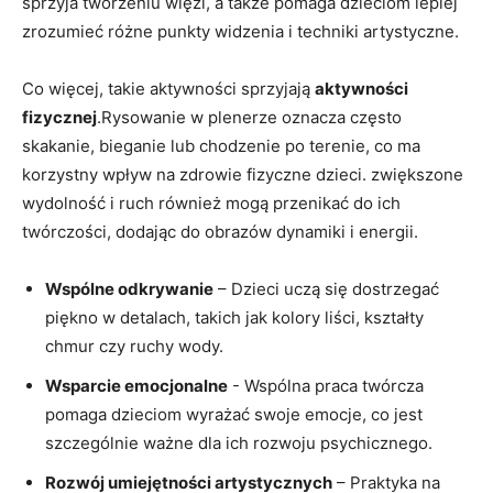
sprzyja​ tworzeniu więzi, a także pomaga dzieciom lepiej
zrozumieć różne punkty widzenia i ‍techniki artystyczne.
Co więcej,‍ takie‍ aktywności sprzyjają
aktywności
⁤fizycznej
.Rysowanie⁤ w⁣ plenerze oznacza często
skakanie, bieganie lub chodzenie‌ po terenie, co ‍ma
⁣korzystny wpływ ‌na zdrowie fizyczne dzieci. zwiększone
wydolność i ruch⁢ również⁢ mogą przenikać do ‍ich
twórczości,⁤ dodając do obrazów dynamiki i energii.
Wspólne odkrywanie
– Dzieci uczą się dostrzegać
piękno w detalach, takich jak kolory liści, kształty
⁣chmur czy ruchy‌ wody.
Wsparcie emocjonalne
⁢-​ Wspólna praca twórcza
pomaga dzieciom wyrażać swoje emocje, co⁤ jest
‌szczególnie⁢ ważne dla⁣ ich rozwoju⁢ psychicznego.
Rozwój umiejętności artystycznych
– ​Praktyka na​