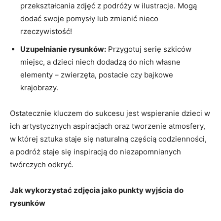
przekształcania zdjęć z podróży w ilustracje.⁢ Mogą
dodać⁣ swoje pomysły lub zmienić nieco
rzeczywistość!
Uzupełnianie rysunków:
Przygotuj ⁢serię ⁣szkiców
miejsc, a‍ dzieci niech ‍dodadzą do nich ‌własne
elementy ‌– ⁣zwierzęta, ‍postacie‌ czy bajkowe​
krajobrazy.
Ostatecznie​ kluczem‍ do sukcesu jest wspieranie dzieci ⁢w
⁢ich artystycznych aspiracjach⁣ oraz‍ tworzenie atmosfery,⁢
w ⁣której sztuka staje​ się naturalną częścią codzienności,
a podróż staje się ‌inspiracją‍ do niezapomnianych
twórczych odkryć.
Jak wykorzystać zdjęcia jako punkty wyjścia do
rysunków