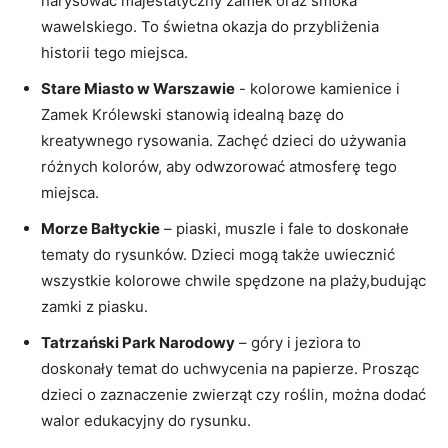
narysować majestatyczny zamek oraz smoka
wawelskiego. To świetna okazja do‍ przybliżenia ​
historii⁤ tego miejsca.
Stare Miasto w Warszawie
‌- kolorowe kamienice‍ i
Zamek ⁢Królewski stanowią idealną bazę do⁤
kreatywnego rysowania. Zachęć dzieci do używania
różnych ⁤kolorów, aby odwzorować atmosferę tego
miejsca.
Morze⁣ Bałtyckie
– piaski, ‍muszle i fale to doskonałe
tematy do rysunków. Dzieci mogą ⁤także ‍uwiecznić
⁢wszystkie kolorowe chwile spędzone na plaży,budując
zamki⁤ z piasku.
Tatrzański‍ Park Narodowy
– góry i jeziora to
doskonały temat do uchwycenia​ na⁢ papierze. Prosząc
dzieci o zaznaczenie zwierząt czy ⁢roślin,⁤ można‍ dodać
walor edukacyjny do ⁤rysunku.