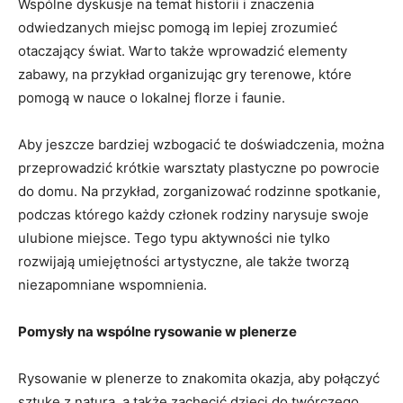
Wspólne dyskusje na temat historii i znaczenia
odwiedzanych miejsc pomogą im lepiej ⁣zrozumieć
⁣otaczający świat. Warto także wprowadzić elementy
zabawy, na ‍przykład organizując gry‍ terenowe, ⁣które
pomogą w nauce o lokalnej florze i faunie.
Aby jeszcze⁢ bardziej wzbogacić te doświadczenia, można
przeprowadzić⁣ krótkie warsztaty plastyczne po powrocie
do ⁢domu. ⁣Na przykład, zorganizować rodzinne​ spotkanie,
podczas ​którego​ każdy członek rodziny narysuje swoje
ulubione miejsce. ⁣Tego ‍typu aktywności⁤ nie tylko
rozwijają ​umiejętności​ artystyczne, ale także tworzą
niezapomniane wspomnienia.
Pomysły na wspólne rysowanie w plenerze
Rysowanie w ⁢plenerze to znakomita okazja, aby⁤ połączyć
sztukę ⁣z⁤ naturą, ⁢a ‌także zachęcić‌ dzieci do twórczego​