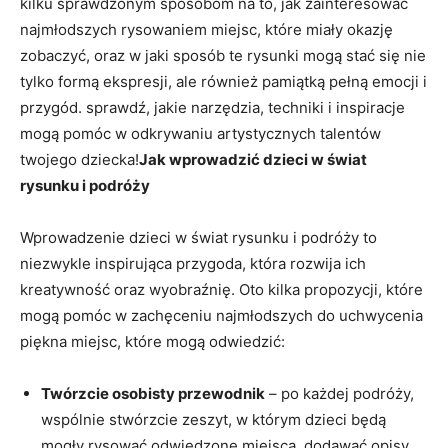
kilku sprawdzonym sposobom‍ na ​to, jak‌ zainteresować
⁤najmłodszych ⁤rysowaniem ⁤miejsc, które miały okazję
zobaczyć, oraz w jaki sposób​ te rysunki mogą ‌stać się nie
tylko formą ekspresji, ale⁤ również pamiątką pełną emocji i
przygód. sprawdź, jakie narzędzia, techniki i ⁢inspiracje
mogą pomóc w odkrywaniu ​artystycznych talentów
twojego dziecka!
Jak wprowadzić dzieci w świat
rysunku‌ i podróży
Wprowadzenie⁤ dzieci w świat rysunku ⁢i podróży to
niezwykle‍ inspirująca przygoda, która rozwija ich
kreatywność oraz wyobraźnię. Oto kilka propozycji, ‌które
mogą pomóc ​w zachęceniu najmłodszych do uchwycenia
piękna miejsc, które mogą odwiedzić:
Twórzcie osobisty przewodnik
⁢– po każdej podróży,
wspólnie stwórzcie ‌zeszyt, w którym dzieci będą
mogły rysować odwiedzone‌ miejsca, ​dodawać⁣ opisy