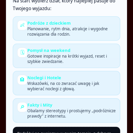
Na start wybierz dział, który najlepiej pasuje do
Twojego wyjazdu:
Podróże z dzieckiem
👶
Planowanie, rytm dnia, atrakcje i wygodne
rozwiązania dla rodzin.
Pomysł na weekend
🗓️
Gotowe inspiracje na krótki wyjazd, reset i
szybkie zwiedzanie.
Noclegi i Hotele
🏨
Wskazówki, na co zwracać uwagę i jak
wybierać noclegi z głową.
Fakty i Mity
🔎
Obalamy stereotypy i prostujemy „podróżnicze
prawdy” z internetu.