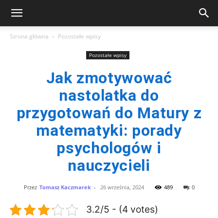
Strona główna
Pozostałe wpisy
Pozostałe wpisy
Jak zmotywować
nastolatka do
przygotowań do Matury z
matematyki: porady
psychologów i
nauczycieli
Przez
Tomasz Kaczmarek
-
26 września, 2024
489
0
3.2/5 - (4 votes)