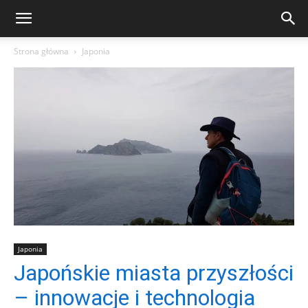
Strona główna
Japonia
Japonia
Japońskie miasta przyszłości
– innowacje i technologia