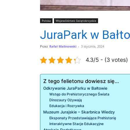
Polska
Województwo świętokrzyskie
JuraPark w Bałto
Przez
Rafał Malinowski
-
3 stycznia, 2024
4.3/5 - (3 votes)
Z tego felietonu dowiesz się...
Odkrywanie JuraParku w Bałtowie
Wstęp do Prehistorycznego Świata
Dinozaury Ożywają
Edukacja i Rozrywka
Muzeum Jurajskie – Skarbnica Wiedzy
Eksponaty Przedstawiające Prehistorię
Interaktywne Stacje Edukacyjne
Atrakcje Dodatkowe