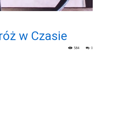
róż w Czasie
584
0