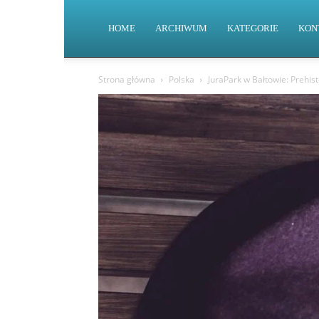
HOME
ARCHIWUM
KATEGORIE
KON
Strona główna
Polska
JuraPark w Bałtowie: Prehis