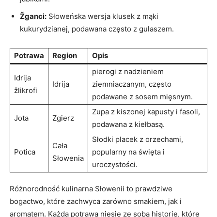
Žganci:
Słoweńska wersja klusek z mąki
kukurydzianej, podawana często z gulaszem.
Potrawa
Region
Opis
pierogi z nadzieniem
Idrija
Idrija
ziemniaczanym, często
žlikrofi
podawane z sosem mięsnym.
Zupa z kiszonej kapusty i fasoli,
Jota
Zgierz
podawana z kiełbasą.
Słodki placek z orzechami,
Cała
Potica
popularny na święta i
Słowenia
uroczystości.
Różnorodność kulinarna Słowenii to prawdziwe
bogactwo, które zachwyca zarówno smakiem, jak i
aromatem. Każda potrawa niesie ze sobą historie, które