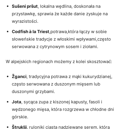
Sušeni pršut
, lokalna wędlina, doskonała na
przystawkę, sprawia że każde danie zyskuje na
wyrazistości.
Codfish à la Triest
,potrawa,która łączy w sobie
słoweńskie tradycje z włoskimi wpływami,często
serwowana z cytrynowym sosem i ziołami.
W alpejskich regionach możemy z kolei skosztować:
Žganci
, tradycyjna potrawa z mąki kukurydzianej,
często serwowana z duszonym mięsem lub
duszonymi grzybami.
Jota
, sycąca zupa z kiszonej kapusty, fasoli i
wędzonego mięsa, która rozgrzewa w chłodne dni
górskie.
Štruklji
, ruloniki ciasta nadziewane serem, którą