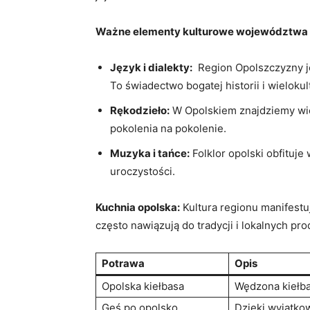
Ważne ⁣elementy kulturowe województwa 
Język ⁣i dialekty:
⁣ Region Opolszczyzny j
To‍ świadectwo bogatej historii i wieloku
Rękodzieło:
⁢W ⁤Opolskiem znajdziemy wiel
pokolenia na pokolenie.
Muzyka i tańce:
Folklor opolski obfituje
uroczystości.
Kuchnia opolska:
Kultura regionu manifestuj
często nawiązują do tradycji‌ i lokalnych pr
Potrawa
Opis
Opolska kiełbasa
Wędzona kiełba
Gęś po opolsko
Dzięki wyjątko