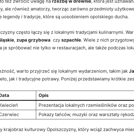
o też zwrócić ​uwagę⁣ na
rzeźbę w drewnie
, która jest uznawa
icy, ale również amatorzy, tworząc zarówno przedmioty ⁣użytkowe, 
ne legendy i⁢ tradycje, które są uosobieniem opolskiego ducha.
szczyzny często​ łączy się z lokalnymi tradycjami kulinarnymi. W
śląskie
,
zupa grzybowa
⁢ czy
szpachle
. Wiele z nich przygotow
 ⁤spróbować nie tylko w‍ restauracjach, ‍ale także podczas lok
eżność, warto przyjrzeć się ‍lokalnym wydarzeniom, takim jak
J
ło,⁣ jak ⁣i tradycyjne potrawy. Poniżej ‌przedstawiamy⁣ krótkie z
Data
Opis
Kwiecień
Prezentacja lokalnych rzemieślników oraz po
Czerwiec
Pokazy tańców, muzyki oraz warsztaty rękodz
aty krajobraz kulturowy Opolszczyzny,‌ który wciąż zachwyca mi