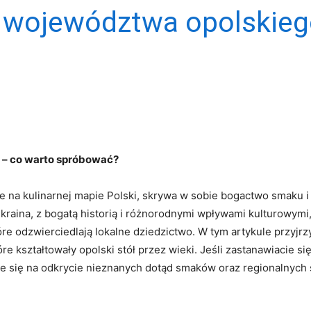
a województwa opolskieg
o – co warto spróbować?
 na kulinarnej mapie Polski,⁤ skrywa w sobie bogactwo smaku i 
aina, z‌ bogatą historią i różnorodnymi wpływami kulturowymi, ​
óre​ odzwierciedlają lokalne dziedzictwo. W tym artykule⁤ przyj
‌ kształtowały opolski ‍stół przez wieki. Jeśli zastanawiacie⁢ 
e się na odkrycie nieznanych dotąd smaków oraz⁢ regionalnych s