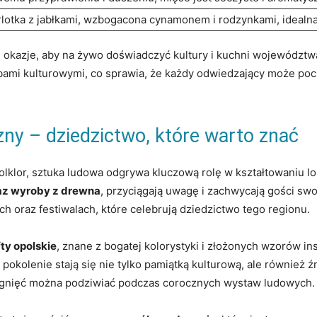
lotka‌ z jabłkami, wzbogacona⁤ cynamonem ⁢i ⁢rodzynkami, idealn
e okazje, aby na żywo doświadczyć kultury i kuchni województwa
ami kulturowymi, co sprawia, że każdy odwiedzający może‌ pocz
ny – dziedzictwo, które warto znać
olklor, sztuka ​ludowa⁣ odgrywa kluczową rolę w kształtowaniu lok
az wyroby z‍ drewna
, ‌przyciągają uwagę i zachwycają gości sw
ch oraz ⁢festiwalach, które⁤ celebrują dziedzictwo tego regionu.
ty ⁤opolskie
, znane ​z bogatej kolorystyki i⁢ złożonych wzorów i
 pokolenie stają się nie tylko pamiątką ⁤kulturową, ale również 
siągnięć można podziwiać podczas corocznych wystaw ⁤ludowych.