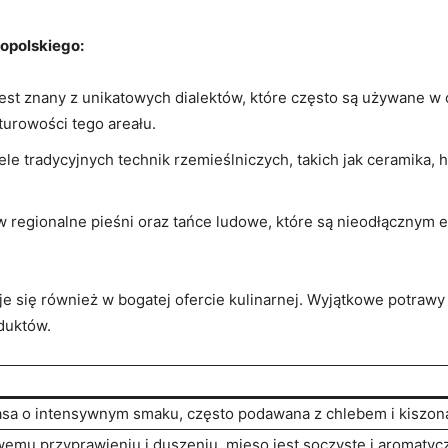
opolskiego:
est znany ​z‍ unikatowych dialektów, które często są używane‌ 
lturowości tego areału.
e tradycyjnych‌ technik rzemieślniczych, ‍takich jak ceramika, ha
 w ​regionalne pieśni oraz tańce ⁣ludowe, które są nieodłącznym 
e się również w ​bogatej⁣ ofercie kulinarnej. Wyjątkowe potraw
oduktów.
sa o intensywnym smaku, często podawana z chlebem i ​kiszon
wemu przyprawieniu i duszeniu, mięso jest soczyste‍ i aromatyc