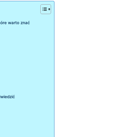
tóre warto znać
dwiedzić