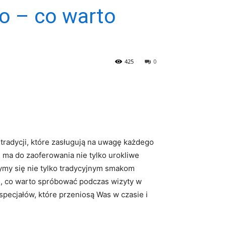
o – co warto
425
0
tradycji, które zasługują na uwagę każdego
ma do⁤ zaoferowania⁣ nie tylko⁤ urokliwe
rzymy się ‌nie tylko tradycyjnym smakom
się, co warto spróbować podczas wizyty w⁤
pecjałów,⁢ które przeniosą Was w czasie i