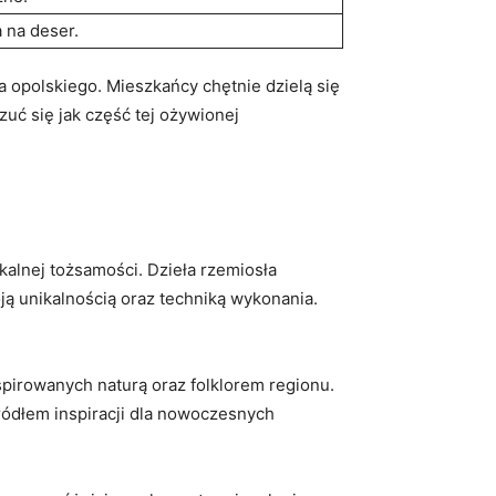
a na deser.
 opolskiego. Mieszkańcy⁣ chętnie dzielą się
uć się jak część tej ożywionej
alnej⁢ tożsamości. ⁢Dzieła rzemiosła
oją unikalnością oraz techniką wykonania.
nspirowanych naturą oraz folklorem regionu.
źródłem inspiracji‌ dla nowoczesnych