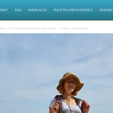
TAKT
FAQ
NAWIGACJA
POLITYKA PRYWATNOŚCI
REDAKC
ultura i kuchnia województwa opolskiego – co warto spróbować?