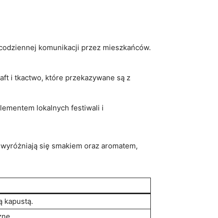
w codziennej komunikacji przez mieszkańców.
ft⁤ i tkactwo, ‌które przekazywane są z
elementem lokalnych festiwali i
y wyróżniają się smakiem ⁢oraz aromatem,
ą kapustą.
zne.