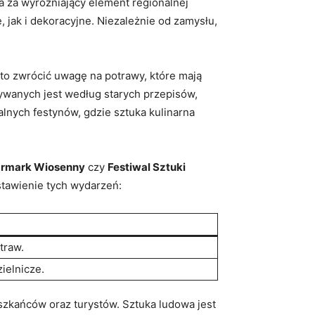
na za wyróżniający element regionalnej
jak ⁣i⁢ dekoracyjne. Niezależnie od​ zamysłu,
arto zwrócić uwagę na potrawy, które mają
ywanych jest‌ według starych przepisów,
alnych festynów, gdzie sztuka kulinarna
armark Wiosenny
czy⁤
Festiwal Sztuki
estawienie tych wydarzeń:
traw.
ielnicze.
eszkańców oraz turystów. Sztuka ludowa jest