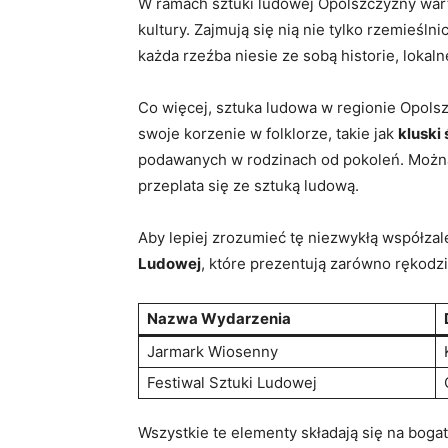
W ramach sztuki ludowej Opolszczyzny wart
kultury. Zajmują się nią nie tylko rzemieśln
każda rzeźba niesie ze sobą⁢ historie, lokal
Co więcej,⁣ sztuka ludowa ‍w​ regionie Opol
swoje korzenie ‌w folklorze, takie jak‍
kluski 
podawanych w rodzinach od pokoleń. Można je
przeplata się​ ze sztuką ludową.
Aby lepiej ⁢zrozumieć tę niezwykłą współzal
Ludowej
, które prezentują zarówno rękodzie
Nazwa⁤ Wydarzenia
Jarmark Wiosenny
Festiwal Sztuki Ludowej
Wszystkie te elementy⁤ składają się na bog