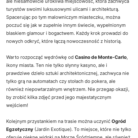
⁤ale niesamowicie ‍urokliwa​ miejscowość, która ⁣zachwyca
‌turystów swoimi ⁣luksusowymi‌ ulicami i ⁤architekturą.
Spacerując po tym ⁣malowniczym miasteczku, można‍
poczuć się jak w zupełnie innym świecie, wypełnionym
blaskiem⁤ glamour‌ i‌ bogactwem. Każdy krok ‌prowadzi⁤ do
nowych‍ odkryć, które łączą nowoczesność z historią.
Warto rozpocząć wędrówkę od
Casino de Monte-Carlo
,⁣
ikony⁤ miasta. Ten nie tylko ⁣słynny kasyno, ale i
prawdziwe​ dzieło⁣ sztuki architektonicznej, zachwyca nie
tylko ‌grą na automatach czy ⁢stołach do pokera, ‌ale
również ⁤niepowtarzalnym wnętrzem. Nie przegap⁢ okazji,
by zrobić kilka zdjęć przed jego majestatycznym
wejściem!
Kolejnym ⁤przystankiem na trasie można⁢ uczynić
Ogród
Egzotyczny
(Jardin Exotique). To miejsce, które nie tylko
oferuje ⁤piękne widoki na Morze Śródziemne, ale również