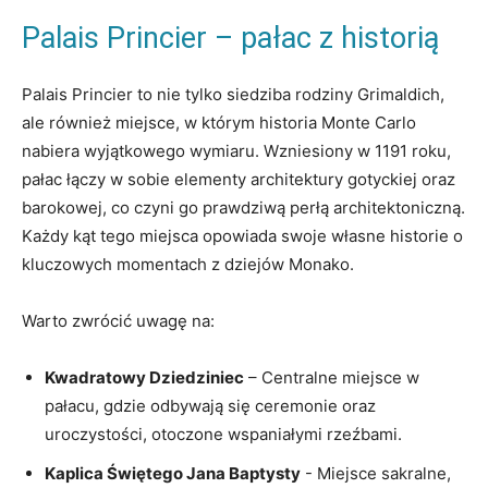
Palais Princier – pałac‌ z historią
Palais ‍Princier to ‌nie tylko siedziba rodziny Grimaldich,​
ale również miejsce, w którym historia Monte Carlo⁢
nabiera ⁤wyjątkowego wymiaru. Wzniesiony w ​1191 roku,
pałac łączy w ‍sobie ​elementy architektury gotyckiej oraz​
barokowej, co⁢ czyni go prawdziwą perłą architektoniczną.⁢
Każdy​ kąt tego ‌miejsca opowiada swoje‍ własne historie‌ o
kluczowych momentach z dziejów Monako.
Warto zwrócić uwagę na:
Kwadratowy Dziedziniec
– Centralne miejsce w
⁢pałacu,⁢ gdzie odbywają ⁤się ​ceremonie oraz
uroczystości, otoczone wspaniałymi rzeźbami.
Kaplica​ Świętego Jana ⁢Baptysty
‌- Miejsce sakralne,