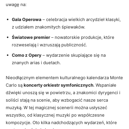
uwagę⁢ na:
Gala Operowa
–‍ celebracja wielkich arcydzieł klasyki,
z udziałem znakomitych⁤ śpiewaków.
Światowe‌ premier
– nowatorskie ‍produkcje, które
rozweselają i wzruszają publiczność.
Como z Opery
– wydarzenie ⁢skupiające⁣ się na ​
znanych arias i duetach.
Nieodłącznym elementem kulturalnego kalendarza Monte⁤
Carlo są
koncerty⁤ orkiestr symfonicznych
. Wspaniałe
dźwięki unoszą się w powietrzu, a⁢ znakomici dyrygenci i
soliści stają ‍na scenie, aby wzbogacić nasze serca
muzyką. W tej magicznej scenerii można usłyszeć
wszystko, od⁢ klasycznej​ muzyki​ po współczesne
kompozycje. Oto kilka⁤ nadchodzących‌ wydarzeń,⁣ które