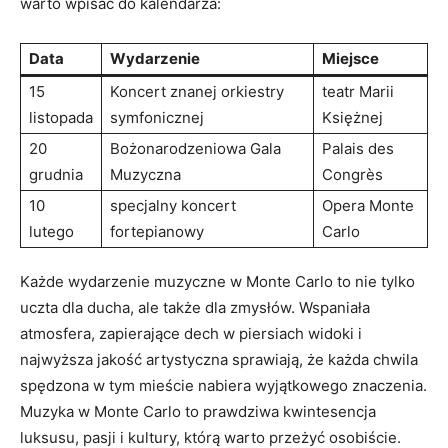
warto wpisać do kalendarza:
Data
Wydarzenie
Miejsce
15
Koncert znanej​ orkiestry⁢
teatr Marii
listopada
symfonicznej
Księżnej
20
Bożonarodzeniowa​ Gala
Palais ‍des⁣
⁤grudnia
Muzyczna
Congrès
10
specjalny koncert
Opera ⁢Monte
lutego
fortepianowy
Carlo
Każde wydarzenie⁣ muzyczne w Monte Carlo⁢ to nie tylko
uczta dla ducha, ‍ale także dla zmysłów. Wspaniała
atmosfera, zapierające dech w piersiach ​widoki⁢ i⁣
najwyższa jakość ⁣artystyczna sprawiają, że każda‌ chwila
spędzona‍ w ​tym mieście nabiera⁣ wyjątkowego znaczenia.
Muzyka⁤ w Monte Carlo to prawdziwa kwintesencja
luksusu,⁢ pasji i⁢ kultury, którą‍ warto przeżyć osobiście.