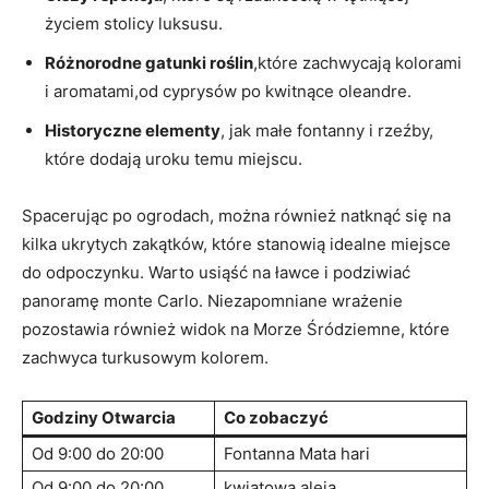
życiem stolicy luksusu.
Różnorodne gatunki ‌roślin
,które zachwycają kolorami
i aromatami,od cyprysów po kwitnące oleandre.
Historyczne elementy
, jak małe ‍fontanny⁣ i⁢ rzeźby,
które dodają uroku temu miejscu.
Spacerując ⁣po ogrodach,‍ można ⁤również natknąć się na
kilka ukrytych ‌zakątków, które stanowią idealne miejsce
⁤do odpoczynku. Warto usiąść na ławce i ⁤podziwiać⁢
panoramę ‌monte Carlo.‍ Niezapomniane wrażenie
pozostawia również widok na Morze Śródziemne, które
zachwyca turkusowym kolorem.
Godziny Otwarcia
Co zobaczyć
Od 9:00⁣ do‍ 20:00
Fontanna Mata hari
Od‍ 9:00 do 20:00
kwiatowa aleja