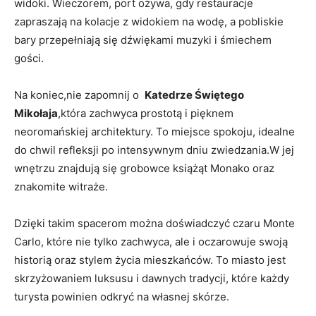
widoki. Wieczorem, ⁣port ożywa,⁢ gdy restauracje
zapraszają na kolacje​ z widokiem ⁤na ‍wodę, a pobliskie
bary ​przepełniają się dźwiękami muzyki i śmiechem
gości.
Na koniec,nie zapomnij o ‍
Katedrze Świętego
Mikołaja
,która ⁢zachwyca prostotą i pięknem
neoromańskiej architektury. To miejsce spokoju, idealne‌
do ⁤chwil⁢ refleksji ​po intensywnym‌ dniu ⁤zwiedzania.W jej
wnętrzu znajdują się grobowce książąt Monako oraz
znakomite witraże.
Dzięki takim spacerom można doświadczyć czaru Monte
Carlo, ‌które ‍nie tylko zachwyca, ale i oczarowuje swoją
historią oraz stylem życia mieszkańców. To miasto jest
skrzyżowaniem luksusu i dawnych tradycji, które każdy​
turysta powinien odkryć na ‌własnej skórze.