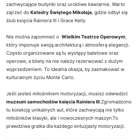
zachwycające budynki oraz urokliwe kawiarnie. Warto
zajrzeć⁣ do⁤
Katedry Świętego Mikołaja
, gdzie ​odbył‍ się
ślub księcia Rainiera III ⁤i Grace Kelly.
Nie​ można zapomnieć o ⁣
Wielkim Teatrze Operowym
,
który ‍imponuje swoją‌ architekturą​ i atmosferą elegancji.
Często​ organizowane są tu występy baletowe oraz
operowe, a bilety na nie należy rezerwować z dużym ​
wyprzedzeniem.‌ To⁢ idealna okazja, by zasmakować w
kulturalnym życiu Monte Carlo.
Jeśli jesteś miłośnikiem motoryzacji, musisz odwiedzić‍
muzeum samochodów księcia Rainiera III
.Zgromadzono
tu kolekcję unikalnych ⁤aut, które zachwycają nie tylko
miłośników klasyki, ale ⁤i nowoczesnych maszyn.To
prawdziwa​ gratka⁣ dla​ każdego entuzjasty motoryzacji.