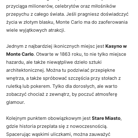
przyciąga milionerów, celebrytów oraz miłośników
przepychu z całego świata. Jeśli pragniesz doświadczyć
życia w złotym‍ blasku, Monte Carlo ma do zaoferowania
⁢wiele wyjątkowych atrakcji.
Jednym z najbardziej ‌ikonicznych miejsc ⁣jest
Kasyno w
Monte Carlo
. Otwarte w 1863⁢ roku, to nie tylko ‍miejsce
hazardu, ale także⁣ niewątpliwe​ dzieło sztuki
architektonicznej. Można ‍tu podziwiać ⁤przepiękne
wnętrza, a także spróbować szczęścia przy stołach z
ruletką ‍lub pokerem. Tylko dla dorosłych, ⁢ale warto
zobaczyć chociaż z zewnątrz, by ⁢poczuć atmosferę
glamour.
Kolejnym punktem obowiązkowym jest
Stare Miasto
,
gdzie ⁣historia​ przeplata ‌się z nowoczesnością.
Spacerując⁤ wąskimi uliczkami,‍ można zauważyć⁣