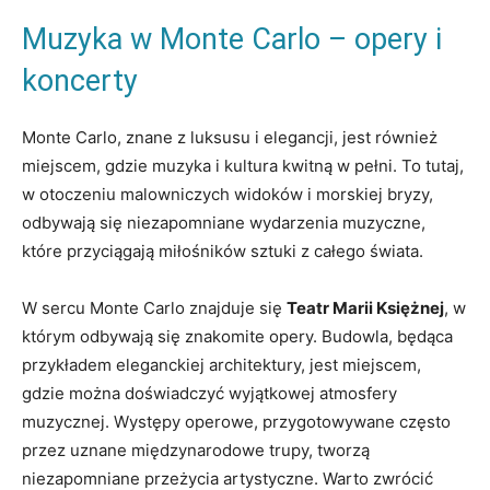
Muzyka w ​Monte Carlo⁤ – opery⁤ i
koncerty
Monte Carlo, znane z luksusu i​ elegancji,​ jest⁢ również
miejscem, gdzie⁣ muzyka i kultura kwitną⁢ w ‌pełni. To tutaj,
w⁣ otoczeniu malowniczych widoków​ i morskiej bryzy,
odbywają się niezapomniane ⁣wydarzenia muzyczne,
które przyciągają miłośników ⁤sztuki ⁢z całego świata.
W ‌sercu Monte Carlo znajduje się
Teatr Marii ⁢Księżnej
, w
⁢którym odbywają ⁣się znakomite opery. Budowla, będąca
‍przykładem eleganckiej architektury, jest miejscem,
gdzie można doświadczyć wyjątkowej atmosfery⁤
muzycznej. Występy operowe, przygotowywane często
przez uznane‍ międzynarodowe trupy, tworzą
niezapomniane ⁣przeżycia artystyczne. Warto zwrócić