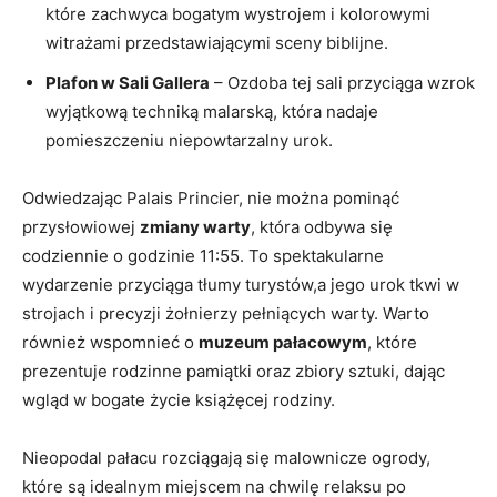
które zachwyca bogatym‍ wystrojem i kolorowymi
witrażami​ przedstawiającymi​ sceny biblijne.
Plafon w ⁤Sali ‌Gallera
– Ozdoba tej⁣ sali przyciąga wzrok
wyjątkową techniką malarską, która‌ nadaje
pomieszczeniu ⁤niepowtarzalny urok.
Odwiedzając⁤ Palais Princier, nie można pominąć‌
przysłowiowej
zmiany ​warty
, która odbywa się
codziennie‌ o⁢ godzinie ⁤11:55. To spektakularne⁣
wydarzenie⁣ przyciąga tłumy ⁤turystów,a jego urok tkwi w
strojach i precyzji żołnierzy pełniących warty.⁣ Warto
również wspomnieć o
muzeum pałacowym
, które
prezentuje rodzinne‌ pamiątki oraz zbiory sztuki, dając
wgląd w‌ bogate życie książęcej rodziny.
Nieopodal pałacu rozciągają się malownicze ogrody,
które są idealnym ⁢miejscem na chwilę⁣ relaksu po