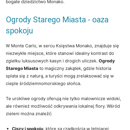
bogate dziedzictwo Monako.
Ogrody Starego Miasta -‍ oaza
spokoju
W Monte Carlo, w sercu Księstwa Monako, znajduje się
niezwykłe ⁣miejsce, które stanowi idealny kontrast do
zgiełku luksusowych kasyn i drogich uliczek.
Ogrody
Starego Miasta
to ⁣magiczny ‍zakątek, gdzie ​historia
splata ⁤się ‍z‌ naturą, ⁤a turyści mogą zrelaksować się w
cieple‌ śródziemnomorskiego słońca.
Te urokliwe ogrody oferują nie⁣ tylko malownicze widoki,
ale również możliwość odkrywania lokalnej ⁣flory. ‍Wśród
zieleni⁢ można ⁣znaleźć:
Ciszy i spokoju
, które są rzadkością w tętniącej