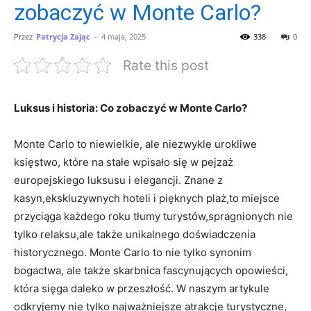
zobaczyć w Monte Carlo?
Przez
Patrycja Zając
-
4 maja, 2025
338
0
Rate this post
Luksus i ​historia: Co zobaczyć ​w Monte Carlo?
Monte Carlo to niewielkie,​ ale niezwykle urokliwe
księstwo, które na ⁣stałe wpisało‌ się w pejzaż
europejskiego luksusu ​i elegancji. ⁢Znane ​z
⁤kasyn,ekskluzywnych ⁤hoteli i ‍pięknych‌ plaż,to miejsce
przyciąga każdego roku tłumy turystów,spragnionych nie
tylko relaksu,ale ⁤także unikalnego doświadczenia
historycznego. Monte Carlo to nie tylko synonim
bogactwa, ale także⁣ skarbnica ‌fascynujących opowieści,
która sięga daleko w przeszłość. W naszym artykule
odkryjemy ⁣nie tylko najważniejsze atrakcje turystyczne,