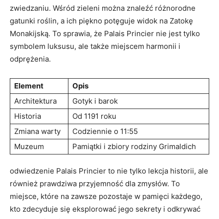
zwiedzaniu. Wśród zieleni ⁤można ​znaleźć różnorodne ​
gatunki ⁣roślin, a ich piękno⁣ potęguje widok na Zatokę ​
Monakijską. To sprawia, że ⁣Palais‌ Princier nie jest tylko
symbolem luksusu, ale także miejscem ⁢harmonii i
odprężenia.
Element
Opis
Architektura
Gotyk i barok
Historia
Od 1191 roku
Zmiana warty
Codziennie o 11:55
Muzeum
Pamiątki i zbiory rodziny⁤ Grimaldich
odwiedzenie Palais ‍Princier to nie tylko lekcja historii,⁢ ale
również prawdziwa przyjemność‌ dla zmysłów. ​To
miejsce, które na ‍zawsze pozostaje w ⁤pamięci każdego,
kto zdecyduje się ‌eksplorować jego⁤ sekrety ⁤i odkrywać