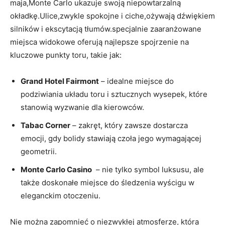
maja,Monte​ Carlo ukazuje‍ swoją niepowtarzalną
okładkę.Ulice,zwykle spokojne i ⁢ciche,ożywają dźwiękiem
silników i ekscytacją tłumów.specjalnie zaaranżowane
miejsca widokowe oferują najlepsze spojrzenie na
kluczowe punkty toru, takie ⁢jak:
Grand ‍Hotel Fairmont
–‍ idealne miejsce‌ do
podziwiania układu toru i sztucznych wysepek, ‌które
stanowią wyzwanie ⁤dla kierowców.
Tabac Corner
–⁤ zakręt, ‌który zawsze dostarcza
emocji, gdy bolidy stawiają czoła jego wymagającej
geometrii.
Monte Carlo Casino
⁤ – nie tylko symbol luksusu, ale
także doskonałe miejsce do⁣ śledzenia⁣ wyścigu ​w
⁢eleganckim otoczeniu.
Nie można⁤ zapomnieć o niezwykłej atmosferze, która