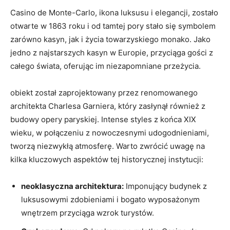
Casino ⁢de Monte-Carlo, ikona ⁢luksusu i ‌elegancji, zostało⁤
otwarte‍ w 1863‌ roku i od tamtej pory⁢ stało się symbolem
zarówno kasyn, jak i życia towarzyskiego monako. Jako
jedno z ⁤najstarszych kasyn w Europie,⁣ przyciąga‍ gości z‍
całego świata, oferując im ⁤niezapomniane przeżycia.
obiekt został zaprojektowany przez renomowanego
architekta Charlesa Garniera, który zasłynął również ⁤z
budowy opery paryskiej.⁤ Intense styles⁤ z‍ końca ⁣XIX
wieku, w połączeniu z nowoczesnymi ‍udogodnieniami,
tworzą niezwykłą atmosferę. Warto zwrócić uwagę na
⁤kilka kluczowych aspektów‌ tej‌ historycznej⁣ instytucji:
neoklasyczna​ architektura:
⁤Imponujący budynek​ z
luksusowymi‌ zdobieniami i bogato wyposażonym
wnętrzem przyciąga wzrok turystów.