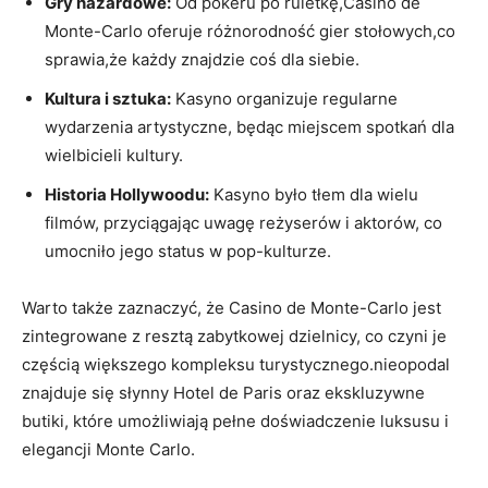
Gry ⁣hazardowe:
Od pokeru po ruletkę,Casino de
Monte-Carlo ‌oferuje różnorodność gier⁢ stołowych,co ​
sprawia,że każdy znajdzie coś ‌dla ‌siebie.
Kultura i sztuka:
Kasyno organizuje​ regularne‍
wydarzenia artystyczne, będąc miejscem spotkań ‍dla
wielbicieli kultury.
Historia Hollywoodu:
Kasyno było tłem dla wielu
filmów, przyciągając uwagę reżyserów i aktorów, co
umocniło jego status w pop-kulturze.
Warto także zaznaczyć, że ⁤Casino de Monte-Carlo jest
zintegrowane ​z resztą zabytkowej dzielnicy,‍ co czyni je
częścią większego kompleksu turystycznego.nieopodal
znajduje się⁤ słynny Hotel ‍de Paris oraz⁤ ekskluzywne
‍butiki, które umożliwiają‌ pełne doświadczenie luksusu i
elegancji Monte Carlo.