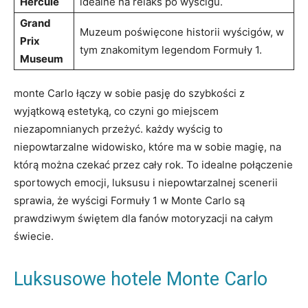
Hercule
⁤idealne ​na relaks po wyścigu.
Grand
Muzeum poświęcone ⁤historii wyścigów, w
Prix
tym znakomitym legendom Formuły 1.
Museum
monte Carlo łączy w sobie pasję do szybkości z
wyjątkową ​estetyką, co ⁤czyni go miejscem
niezapomnianych przeżyć. ‍każdy wyścig to
niepowtarzalne ⁤widowisko, które ma w ​sobie magię, ⁢na
którą można czekać przez ⁤cały rok. ⁢To ⁢idealne połączenie⁢
sportowych emocji, luksusu i niepowtarzalnej scenerii
sprawia, że wyścigi Formuły 1⁤ w Monte Carlo ‍są
prawdziwym świętem dla fanów⁤ motoryzacji na całym⁣
świecie.
Luksusowe hotele Monte Carlo