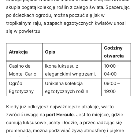
skupia bogatą kolekcję roślin ⁤z⁢ całego świata. Spacerując
po ścieżkach ⁤ogrodu,​ można poczuć się jak w
tropikalnym raju, a ⁢zapach egzotycznych kwiatów unosi
‌się w powietrzu.
Godziny
Atrakcja
Opis
otwarcia
Casino ‌de
Ikona‍ luksusu z
10:00 -‌
Monte-Carlo
eleganckimi wnętrzami.
04:00
Ogród
Unikalna⁣ kolekcja
09:00 –
Egzotyczny
egzotycznych roślin.
19:00
Kiedy już odkryjesz najważniejsze atrakcje, warto
zwrócić‌ uwagę na⁣
port Hercule
. Jest ‌to miejsce, gdzie
cumują luksusowe ⁣jachty i łodzie, a ​przechadzając się⁣
promenadą, można podziwiać żywą atmosferę‌ i piękne