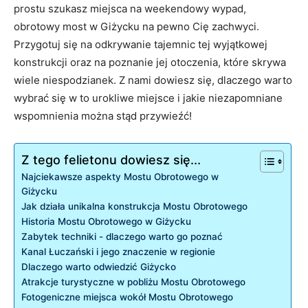
prostu szukasz miejsca na weekendowy ​wypad,
obrotowy ​most ‌w Giżycku na pewno ⁢Cię ​zachwyci.
Przygotuj się na odkrywanie ⁤tajemnic tej wyjątkowej
konstrukcji oraz⁣ na poznanie jej otoczenia, które skrywa
wiele​ niespodzianek.⁢ Z nami dowiesz się, dlaczego‍ warto
wybrać się ‌w to⁤ urokliwe miejsce i jakie niezapomniane
wspomnienia można​ stąd przywieźć!
Z tego felietonu dowiesz się...
Najciekawsze aspekty ‌Mostu Obrotowego w
⁣Giżycku
Jak ‍działa⁢ unikalna‍ konstrukcja Mostu⁣ Obrotowego
Historia​ Mostu Obrotowego w Giżycku
Zabytek techniki ‌- dlaczego warto go poznać
Kanal ‍Łuczański i jego‍ znaczenie w regionie
Dlaczego⁤ warto odwiedzić⁢ Giżycko
Atrakcje turystyczne w pobliżu ​Mostu Obrotowego
Fotogeniczne miejsca wokół Mostu Obrotowego