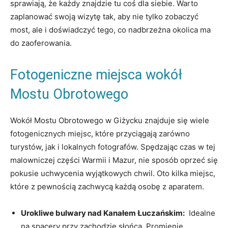
sprawiają, że każdy znajdzie tu ‍coś dla​ siebie. ‌Warto
⁤zaplanować‌ swoją ‍wizytę tak, aby nie tylko zobaczyć
most, ale i doświadczyć tego, co nadbrzeżna​ okolica ma
do zaoferowania.
Fotogeniczne miejsca wokół
Mostu Obrotowego
Wokół Mostu Obrotowego w Giżycku znajduje się wiele
⁢fotogenicznych miejsc, które przyciągają zarówno⁢
turystów, ⁢jak i⁢ lokalnych fotografów. Spędzając czas w tej
malowniczej części Warmii i ‌Mazur, nie sposób oprzeć się
pokusie ⁤uchwycenia wyjątkowych ⁢chwil. Oto⁣ kilka miejsc,
które z pewnością zachwycą każdą osobę ⁢z aparatem.
Urokliwe⁤ bulwary nad ​Kanałem Łuczańskim:
‌ Idealne
na⁣ spacery⁢ przy zachodzie słońca. Promienie