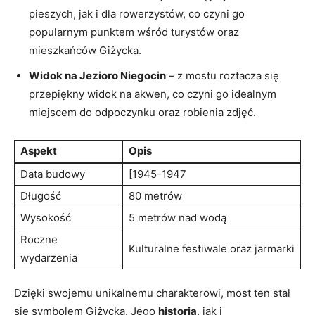
pieszych, jak i dla rowerzystów, co czyni ⁣go
popularnym⁤ punktem wśród turystów⁤ oraz
mieszkańców Giżycka.
Widok na Jezioro⁢ Niegocin
– z mostu roztacza⁣ się ​
przepiękny widok na akwen, co czyni⁤ go idealnym‌
miejscem do⁣ odpoczynku oraz robienia zdjęć.
Aspekt
Opis
Data budowy
[1945-1947
Długość
80 metrów
Wysokość
5 metrów nad​ wodą
Roczne
Kulturalne festiwale oraz jarmarki
wydarzenia
Dzięki⁣ swojemu unikalnemu charakterowi, most ten stał
‌się symbolem Giżycka. Jego
historia
, jak i