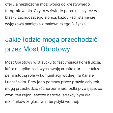
oferują niezliczone możliwości do kreatywnego
fotografowania. Czy to ⁤w świetle ⁣poranka, czy​ też w⁤
blasku zachodzącego ⁤słońca,​ każdy kadr stanie ‌się
wyjątkową ⁤pamiątką z ‌malowniczego Giżycka.
Jakie łodzie mogą przechodzić
przez Most Obrotowy
Most Obrotowy w ⁢Giżycku to ​fascynująca ⁤konstrukcja,⁢
która nie tylko zachwyca swoją architekturą,⁤ ale także
pełni istotną rolę‌ w komunikacji ⁢wodnej ⁣na Kanale
‌Łuczańskim. Przy ⁣jego ‍pomocy ⁣przez prawie cały ‍rok
mogą przechodzić ‌różnorodne jednostki pływające, co
czyni​ ten⁢ rejon jeszcze bardziej⁣ atrakcyjnym ‌dla
miłośników​ żeglarstwa i ⁤turystyki wodnej.