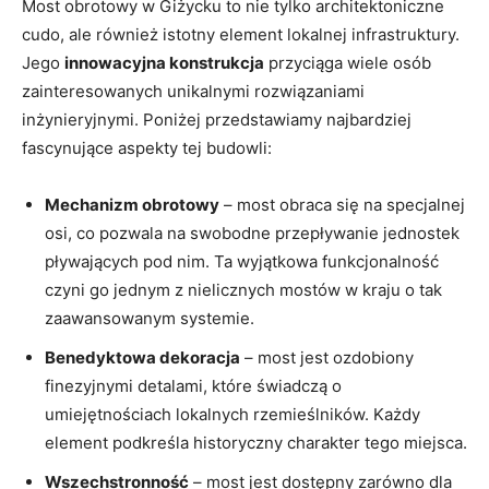
Most⁣ obrotowy ‍w Giżycku‌ to nie ⁢tylko architektoniczne
cudo, ale również​ istotny element‍ lokalnej infrastruktury.‌
Jego
innowacyjna⁣ konstrukcja
przyciąga wiele⁤ osób
zainteresowanych unikalnymi ⁣rozwiązaniami
inżynieryjnymi. Poniżej przedstawiamy najbardziej
fascynujące aspekty‍ tej budowli:
Mechanizm obrotowy
– most obraca się na specjalnej
osi, co pozwala na swobodne przepływanie jednostek ​
pływających​ pod⁣ nim. Ta wyjątkowa ‍funkcjonalność
czyni go jednym z nielicznych mostów w kraju o tak
zaawansowanym systemie.
Benedyktowa dekoracja
– most jest ozdobiony
finezyjnymi ‌detalami,‍ które świadczą o
umiejętnościach ⁢lokalnych rzemieślników. Każdy
element podkreśla historyczny ​charakter tego​ miejsca.
Wszechstronność
– most jest dostępny zarówno dla