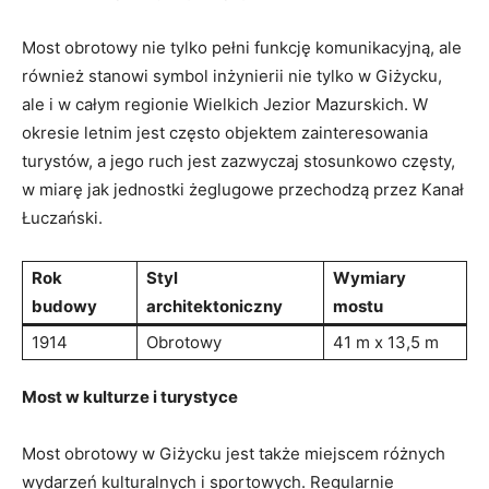
Most ‍obrotowy nie tylko pełni funkcję ​komunikacyjną,​ ale
również stanowi symbol inżynierii nie⁤ tylko⁣ w Giżycku,
⁢ale i w całym regionie Wielkich Jezior Mazurskich. W
okresie ⁢letnim ⁤jest⁤ często objektem zainteresowania
turystów, a ‍jego ruch jest zazwyczaj stosunkowo ⁢częsty,
w miarę jak jednostki​ żeglugowe przechodzą ‌przez‌ Kanał
Łuczański.
Rok
Styl
Wymiary ​
⁢budowy
architektoniczny
mostu
1914
Obrotowy
41⁢ m x 13,5 m
Most w kulturze i ‍turystyce
Most ‌obrotowy w Giżycku jest także miejscem⁣ różnych
wydarzeń kulturalnych i sportowych. Regularnie