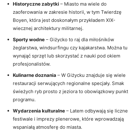
Historyczne zabytki
– ⁤Miasto‌ ma ‍wiele do⁤
zaoferowania ⁤w zakresie historii, w tym Twierdzę
‌Boyen, która jest⁣ doskonałym przykładem XIX-
wiecznej architektury militarnej.
Sporty wodne
– Giżycko to raj dla miłośników⁤
żeglarstwa,‍ windsurfingu czy kajakarstwa. Można tu​
wynająć sprzęt lub⁤ skorzystać z⁤ nauki ‌pod okiem
⁣profesjonalistów.
Kulinarne doznania
– W​ Giżycku‍ znajduje ⁤się wiele
⁢restauracji⁤ serwujących ⁣regionalne specjały.‌ Smak⁣
świeżych ‌ryb prosto z jeziora to obowiązkowy ​punkt ​
programu.
Wydarzenia kulturalne
– Latem odbywają‍ się ⁣liczne⁣
festiwale ‍i imprezy plenerowe, które​ wprowadzają‌
wspaniałą atmosferę do miasta.