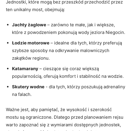
Jednostki, które mogą ‌bez ⁢przeszkód ⁣przechodzić przez
ten unikalny most, obejmują:
Jachty żaglowe
– zarówno te⁤ małe, jak i⁣ większe,
które z powodzeniem pokonują wody jeziora ​Niegocin.
Łodzie motorowe
– idealne dla tych, którzy⁤ preferują
⁣szybsze ‍sposoby na odkrywanie⁢ malowniczych ​
zakątków ⁤regionu.
Katamarany
– cieszące się coraz większą
‌popularnością,⁢ oferują​ komfort i stabilność na​ wodzie.
Skutery wodne
⁢- dla tych, którzy poszukują ⁤adrenaliny‌
na falach.
Ważne jest, aby ⁢pamiętać, ‍że wysokość i szerokość
mostu są ‍ograniczone. Dlatego przed‍ planowaniem rejsu
warto ⁤zapoznać‌ się z wymiarami dostępnych⁢ jednostek,