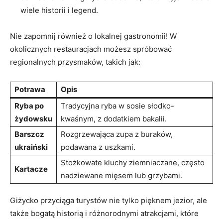
wiele ‍historii ⁢i legend.
Nie zapomnij również o ‍lokalnej gastronomii! ⁢W
okolicznych‌ restauracjach możesz spróbować
regionalnych przysmaków, takich jak:
Potrawa
Opis
Ryba ‍po
Tradycyjna ⁤ryba​ w⁣ sosie ⁣słodko-
żydowsku
kwaśnym, z ⁣dodatkiem⁣ bakalii.
Barszcz
Rozgrzewająca⁣ zupa z buraków,
⁢ukraiński
podawana⁢ z⁢ uszkami.
Stożkowate kluchy ziemniaczane,‍ często
Kartacze
nadziewane​ mięsem⁣ lub ⁣grzybami.
Giżycko przyciąga turystów nie tylko pięknem jezior, ale
⁢także ‍bogatą historią i różnorodnymi atrakcjami, które