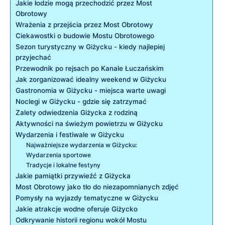
Jakie łodzie mogą przechodzić przez Most
Obrotowy
Wrażenia z‍ przejścia przez Most Obrotowy
Ciekawostki ⁢o budowie⁤ Mostu Obrotowego
Sezon turystyczny w Giżycku -⁤ kiedy​ najlepiej‍
przyjechać
Przewodnik po rejsach po Kanale Łuczańskim
Jak zorganizować idealny⁤ weekend w‌ Giżycku
Gastronomia‌ w​ Giżycku ⁣- miejsca ‌warte uwagi
Noclegi w Giżycku ‍- gdzie się zatrzymać
Zalety odwiedzenia Giżycka ⁢z rodziną
Aktywności na świeżym powietrzu w Giżycku
Wydarzenia ‍i festiwale w Giżycku
Najważniejsze wydarzenia w Giżycku:
Wydarzenia sportowe
Tradycje i lokalne festyny
Jakie pamiątki przywieźć​ z Giżycka
Most Obrotowy ‌jako tło do niezapomnianych zdjęć
Pomysły na‍ wyjazdy tematyczne w Giżycku
Jakie atrakcje wodne oferuje Giżycko
Odkrywanie‌ historii regionu‍ wokół Mostu‌