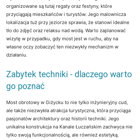
organizowane są tutaj ⁣regaty⁤ oraz⁣ festyny, które⁤
przyciągają ⁢mieszkańców i turystów.‍ Jego ‍malownicza
lokalizacja tuż przy jeziorze sprawia, że stanowi idealne⁢
tło do zdjęć oraz relaksu nad⁤ wodą. Warto⁤ zaplanować‍
wizytę w przypadku,‍ gdy most jest‌ w ruchu, aby⁣ na‌
własne oczy zobaczyć ten​ niezwykły mechanizm w
⁢działaniu.
Zabytek techniki ‌- dlaczego warto
go poznać
Most obrotowy w Giżycku to nie⁣ tylko inżynieryjny cud,
ale także niezwykła atrakcja turystyczna, która przyciąga
⁢pasjonatów⁢ architektury oraz historii techniki. Jego
unikalna konstrukcja na Kanale Łuczańskim zachwyca‍ nie‍
tylko swoją funkcjonalnością, ale również​ estetyką.‌