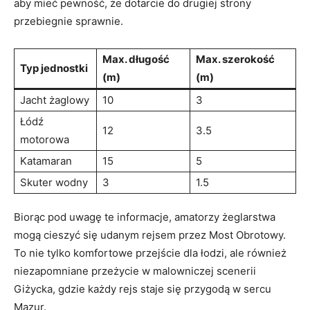
aby mieć pewność,⁣ że dotarcie do ‍drugiej ⁢strony
przebiegnie sprawnie.
Max. długość
Max. szerokość
Typ jednostki
(m)
‍(m)
Jacht ⁣żaglowy
10
3
Łódź ​
12
3.5
motorowa
Katamaran
15
5
Skuter wodny
3
1.5
Biorąc ‍pod uwagę te informacje, amatorzy ⁣żeglarstwa
⁤mogą cieszyć⁣ się udanym rejsem ⁣przez Most ‌Obrotowy.
‌To nie tylko⁤ komfortowe przejście dla łodzi, ale ‌również‍
niezapomniane⁣ przeżycie w malowniczej scenerii
Giżycka,⁣ gdzie⁤ każdy⁤ rejs staje‌ się​ przygodą⁢ w sercu
Mazur.