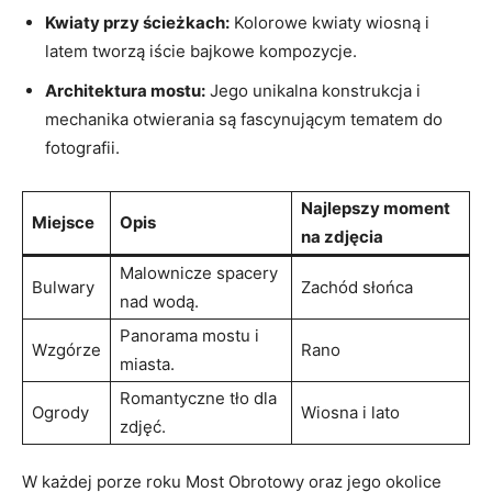
Kwiaty przy ścieżkach:
Kolorowe kwiaty wiosną i⁣
latem tworzą iście bajkowe ⁤kompozycje.
Architektura mostu:
Jego unikalna konstrukcja i
mechanika otwierania są fascynującym ‍tematem‌ do
fotografii.
Najlepszy moment
Miejsce
Opis
na zdjęcia
Malownicze ⁤spacery
Bulwary
Zachód słońca
nad‌ wodą.
Panorama mostu i
Wzgórze
Rano
miasta.
Romantyczne⁢ tło ​dla
Ogrody
Wiosna⁣ i lato
‌zdjęć.
W każdej ‍porze ⁣roku Most Obrotowy ‍oraz jego okolice