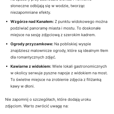
słoneczne odbijają​ się w wodzie, ⁢tworząc
niezapomniane ‌efekty.
Wzgórze nad Kanałem:
Z punktu widokowego można
podziwiać panoramę miasta​ i mostu. To doskonałe
miejsce na ‍sesję zdjęciową z ⁤szerokim kadrem.
Ogrody przyzamkowe:
Na pobliskiej ‍wyspie
znajdziesz malownicze ogrody, które są ⁤idealnym tłem
dla ‌romantycznych ‍zdjęć.
Kawiarne z widokiem:
⁢Wiele lokali gastronomicznych
w okolicy ⁤serwuje‍ pyszne napoje z widokiem na most.⁤
To świetne miejsce‌ na ⁤zrobienie zdjęcia⁤ z ​filiżanką
kawy w ⁣dłoni.
Nie zapomnij o szczegółach,‍ które dodają ‍uroku
zdjęciom. Warto zwrócić⁣ uwagę na: