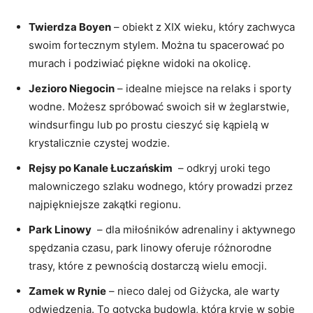
Twierdza Boyen
– obiekt⁢ z XIX wieku, który‍ zachwyca
swoim​ fortecznym stylem. Można ⁢tu spacerować po
murach⁢ i podziwiać‌ piękne widoki na okolicę.
Jezioro Niegocin
⁣– idealne miejsce⁤ na relaks​ i sporty
wodne.⁤ Możesz spróbować swoich sił ‍w‍ żeglarstwie,
windsurfingu lub ⁣po prostu cieszyć się kąpielą ​w
‍krystalicznie ‍czystej wodzie.
Rejsy⁤ po ​Kanale Łuczańskim
​ – odkryj ‍uroki tego
malowniczego szlaku ‌wodnego, który ‍prowadzi przez⁤
najpiękniejsze zakątki regionu.
Park Linowy
‌ – ‌dla miłośników adrenaliny i aktywnego‌
spędzania ‌czasu,⁤ park linowy‍ oferuje różnorodne
trasy, ‍które z pewnością dostarczą ⁤wielu emocji.
Zamek ‌w Rynie
–⁣ nieco dalej ​od Giżycka, ale warty
odwiedzenia. To gotycka budowla, która‌ kryje w‍ sobie