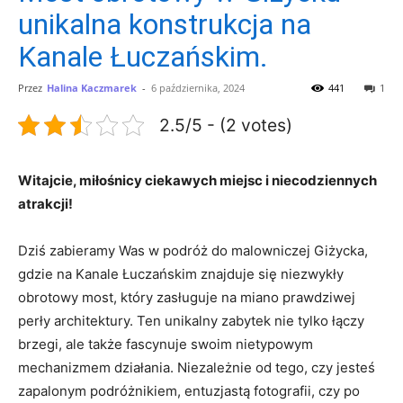
unikalna konstrukcja na
Kanale Łuczańskim.
Przez
Halina Kaczmarek
-
6 października, 2024
441
1
2.5/5 - (2 votes)
Witajcie, miłośnicy ciekawych​ miejsc i niecodziennych
atrakcji!
Dziś zabieramy Was⁣ w podróż do malowniczej Giżycka,
gdzie na Kanale⁤ Łuczańskim znajduje ⁢się niezwykły​
obrotowy most, który ⁤zasługuje na miano prawdziwej
⁣perły⁣ architektury. Ten ⁢unikalny zabytek nie tylko łączy
⁢brzegi, ale także fascynuje​ swoim nietypowym
⁣mechanizmem działania. Niezależnie od tego, czy‌ jesteś‍
zapalonym podróżnikiem, entuzjastą fotografii, czy‌ po