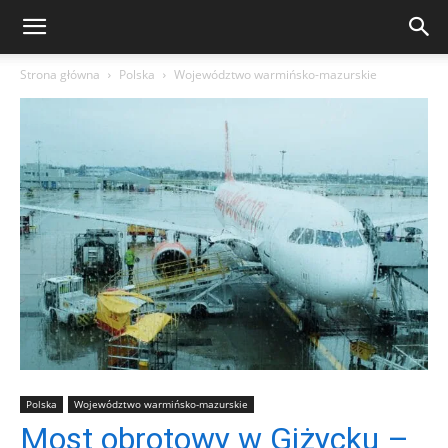
Strona główna
Polska
Województwo warmińsko-mazurskie
Polska
Województwo warmińsko-mazurskie
Most obrotowy w Giżycku –