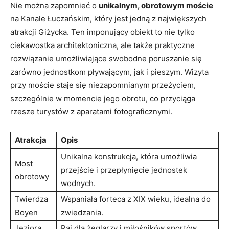
Nie można zapomnieć⁣ o
unikalnym, obrotowym moście
⁢
na Kanale Łuczańskim,⁣ który jest ⁤jedną‍ z ⁣największych
atrakcji Giżycka. Ten imponujący obiekt ‌to nie tylko
ciekawostka architektoniczna, ale także praktyczne‍
rozwiązanie umożliwiające swobodne poruszanie⁤ się
zarówno jednostkom⁣ pływającym, jak i ⁣pieszym. Wizyta
przy moście​ staje⁣ się niezapomnianym przeżyciem,
szczególnie w momencie jego ⁣obrotu, co ⁢przyciąga
⁤rzesze ⁢turystów⁣ z⁤ aparatami fotograficznymi.
Atrakcja
Opis
Unikalna konstrukcja, która ⁣umożliwia
Most
przejście i przepłynięcie jednostek
obrotowy
wodnych.
Twierdza
Wspaniała ‍forteca z XIX ⁢wieku, idealna ‌do
Boyen
zwiedzania.
Jeziora
Raj ‌dla żeglarzy i miłośników ⁤sportów ​