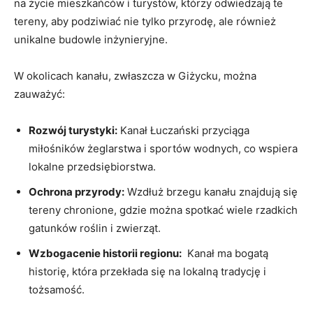
na życie mieszkańców i turystów, ‍którzy odwiedzają te
tereny, aby podziwiać nie tylko przyrodę, ale również
unikalne​ budowle inżynieryjne.
W okolicach ‌kanału,​ zwłaszcza ‌w Giżycku, można
zauważyć:
Rozwój turystyki:
Kanał Łuczański‍ przyciąga
⁤miłośników ​żeglarstwa i sportów‌ wodnych, co ⁤wspiera
lokalne przedsiębiorstwa.
Ochrona‍ przyrody:
⁢Wzdłuż brzegu kanału znajdują się
tereny chronione, gdzie można spotkać wiele rzadkich
gatunków⁤ roślin i zwierząt.
Wzbogacenie ⁣historii regionu:
⁣ Kanał ma ‍bogatą
historię, która ‍przekłada⁣ się na lokalną ​tradycję‌ i
tożsamość.