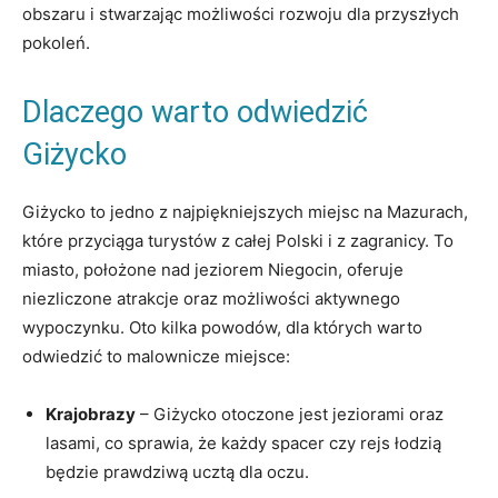
obszaru i stwarzając ⁤możliwości rozwoju dla przyszłych‍
pokoleń.
Dlaczego⁤ warto odwiedzić⁢
Giżycko
Giżycko to jedno z najpiękniejszych ‍miejsc na Mazurach,⁣
które przyciąga turystów z całej Polski i z zagranicy.‍ To
miasto,⁢ położone nad jeziorem Niegocin, oferuje
niezliczone atrakcje oraz ⁢możliwości ​aktywnego
wypoczynku. Oto kilka powodów,⁤ dla których ‌warto
odwiedzić to⁤ malownicze miejsce:
Krajobrazy
– Giżycko ‍otoczone jest jeziorami oraz
lasami, co⁤ sprawia, że ⁢każdy spacer czy rejs łodzią
będzie prawdziwą​ ucztą dla oczu.