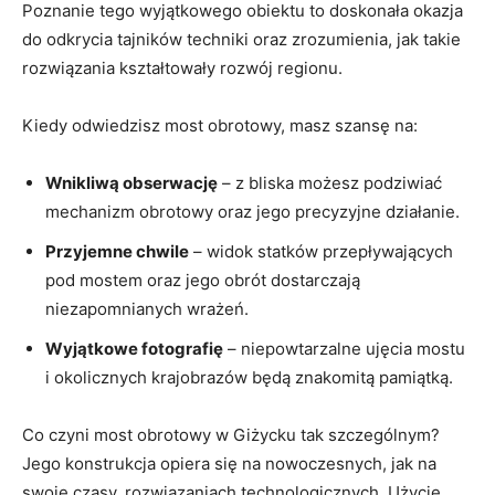
Poznanie⁣ tego⁢ wyjątkowego obiektu to doskonała ⁢okazja
do odkrycia⁤ tajników techniki oraz zrozumienia, jak takie
rozwiązania kształtowały⁣ rozwój regionu.
Kiedy odwiedzisz ​most obrotowy, masz ⁢szansę na:
Wnikliwą obserwację
– z bliska możesz podziwiać ​
mechanizm obrotowy oraz jego precyzyjne działanie.
Przyjemne​ chwile
– widok statków przepływających
pod mostem oraz ⁤jego ‌obrót⁣ dostarczają​
niezapomnianych wrażeń.
Wyjątkowe fotografię
– niepowtarzalne ujęcia mostu
i okolicznych krajobrazów będą znakomitą pamiątką.
Co czyni most‍ obrotowy w Giżycku tak⁢ szczególnym?
⁢Jego konstrukcja opiera się na nowoczesnych, jak na
swoje czasy, rozwiązaniach technologicznych.⁢ Użycie