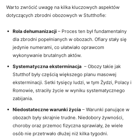
Warto zwrócić‌ uwagę na kilka kluczowych aspektów
dotyczących zbrodni ‍obozowych ⁤w Stutthofie:
Rola dehumanizacji
– ‌Proces ten⁣ był fundamentalny
dla zbrodni ‍popełnianych w obozach. Ofiary stały się⁢
jedynie ​numerami, co ułatwiało oprawcom
wykonywanie brutalnych aktów.
Systematyczna eksterminacja
⁤ – Obozy takie jak
Stutthof były‍ częścią większego planu masowej
eksterminacji. Setki tysięcy⁤ ludzi, ⁢w tym Żydzi, Polacy i
Romowie, straciły życie w wyniku systematycznego
⁤zabijania.
Niedostateczne warunki życia
– ⁤Warunki panujące ⁤w
‍obozach ⁢były⁣ skrajnie trudne.‌ Niedobory żywności,⁤
choroby oraz przemoc ⁣fizyczna​ sprawiały, że wiele
osób nie przetrwało dłużej ⁣niż ⁢kilka ‍tygodni.