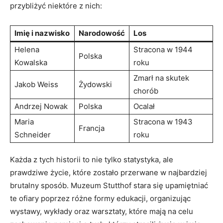
przybliżyć niektóre z nich:
Imię i nazwisko
Narodowość
Los
Helena‍
Stracona w ‌1944
Polska
Kowalska
roku
Zmarł na skutek
Jakob ⁤Weiss
Żydowski
chorób
Andrzej Nowak
Polska
Ocalał
Maria
Stracona ‍w 1943​
Francja
Schneider
roku
Każda⁤ z tych ​historii to nie tylko ⁢statystyka, ale
prawdziwe życie, które zostało przerwane ‍w najbardziej
brutalny sposób. Muzeum ⁣Stutthof stara się upamiętniać
te ofiary poprzez różne formy edukacji,‌ organizując
wystawy, wykłady ⁣oraz warsztaty, które mają na celu