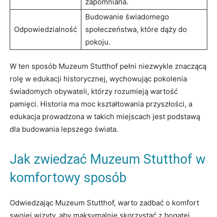
zapomniana.
Budowanie świadomego
Odpowiedzialność
społeczeństwa, które⁤ dąży ⁤do
pokoju.
W ten sposób Muzeum Stutthof pełni niezwykle znaczącą
rolę‍ w edukacji historycznej, wychowując pokolenia
⁣świadomych ​obywateli, którzy ​rozumieją wartość⁤
pamięci. Historia​ ma moc kształtowania ​przyszłości, a
edukacja prowadzona ​w‌ takich miejscach jest​ podstawą
dla budowania‍ lepszego świata.
Jak zwiedzać Muzeum Stutthof⁤ w
komfortowy ⁣sposób
Odwiedzając Muzeum Stutthof, ⁣warto‌ zadbać o komfort
swojej wizyty,⁢ aby maksymalnie skorzystać z⁣ bogatej