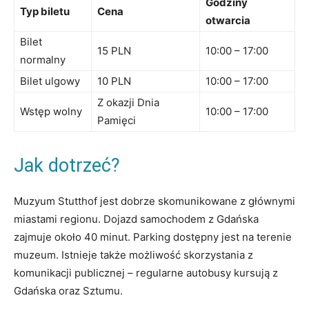
Godziny
Typ biletu
Cena
otwarcia
Bilet
15 ‍PLN
10:00 – 17:00
normalny
Bilet ulgowy
10 PLN
10:00 – ​17:00
Z ⁢okazji Dnia
Wstęp wolny
10:00 – 17:00
Pamięci
Jak dotrzeć?
Muzyum Stutthof jest dobrze skomunikowane z głównymi
miastami regionu.‍ Dojazd samochodem z Gdańska
zajmuje​ około 40 ⁣minut. Parking dostępny⁣ jest na terenie
muzeum. Istnieje ⁤także ‍możliwość skorzystania⁣ z
komunikacji‍ publicznej –​ regularne autobusy ‍kursują‍ z
Gdańska ⁤oraz Sztumu.