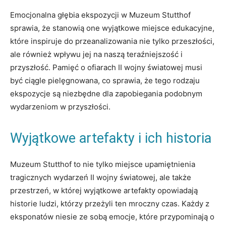
Emocjonalna głębia ​ekspozycji w Muzeum Stutthof
sprawia, że stanowią‍ one wyjątkowe miejsce edukacyjne,
które inspiruje‌ do przeanalizowania nie ​tylko przeszłości,
ale ‌również⁤ wpływu jej na ‌naszą⁤ teraźniejszość i
przyszłość.​ Pamięć o ofiarach II wojny światowej musi
⁢być ciągle‍ pielęgnowana,‍ co sprawia, że tego rodzaju⁤
ekspozycje są niezbędne dla zapobiegania ‌podobnym
‍wydarzeniom w⁤ przyszłości.
Wyjątkowe artefakty i ⁤ich historia
Muzeum Stutthof⁤ to nie tylko miejsce upamiętnienia
tragicznych wydarzeń⁤ II ‍wojny światowej, ale⁢ także⁢
przestrzeń,⁤ w której wyjątkowe‍ artefakty opowiadają
historie ‍ludzi, którzy przeżyli⁤ ten mroczny czas. Każdy z
eksponatów ‌niesie ze sobą emocje, które przypominają ⁢o