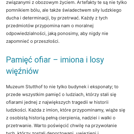
‍związanymi​ z obozowym ​życiem. Artefakty te są nie‌ tylko
pomnikiem bólu, ​ale także świadectwem‍ siły ludzkiego
ducha i​ determinacji, by przetrwać.⁢ Każdy ⁢z ⁣tych​
przedmiotów przypomina nam o moralnej
odpowiedzialności, jaką ponosimy, aby⁤ nigdy ‌nie ​
zapomnieć o przeszłości.
Pamięć ofiar – ‍imiona i ⁢losy⁢
więźniów
Muzeum ‌Stutthof‍ to nie ⁤tylko budynek i eksponaty; to
przede⁢ wszystkim pamięć ⁤o ludziach, którzy stali się
ofiarami jednej z ‍największych‍ tragedii w historii
ludzkości. Każda z‌ imion, które przypominamy, wiąże się
z osobistą historią pełną cierpienia, nadziei‍ i walki o
‌przetrwanie. Warto poświęcić chwilę na przywołanie
⁣tych, którzy zostali deportowani,⁤ uwięzieni i⁤