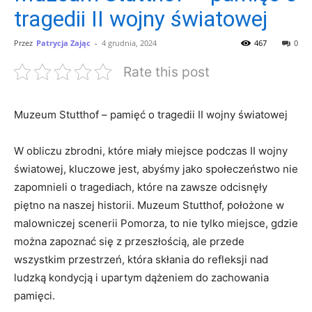
tragedii II wojny światowej
Przez
Patrycja Zając
-
4 grudnia, 2024
467
0
Rate this post
Muzeum ‍Stutthof – pamięć o tragedii II wojny światowej
W obliczu zbrodni, ⁢które miały‍ miejsce podczas II wojny
światowej,⁣ kluczowe‌ jest, ⁤abyśmy jako społeczeństwo nie
zapomnieli ​o tragediach, które na zawsze odcisnęły
⁣piętno ‍na⁤ naszej historii. Muzeum Stutthof,‍ położone w
malowniczej scenerii Pomorza, to nie tylko miejsce, gdzie
można zapoznać się⁣ z przeszłością, ale przede
wszystkim ‍przestrzeń, która ‌skłania do refleksji nad
ludzką kondycją i upartym dążeniem ‍do zachowania
pamięci.