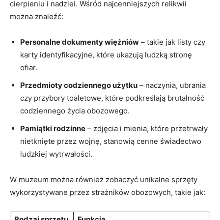
cierpieniu i nadziei.⁢ Wśród najcenniejszych relikwii‍
można znaleźć:
Personalne dokumenty więźniów
‌– ⁢takie jak⁣ listy czy
karty ⁤identyfikacyjne, które ukazują ludzką stronę⁣
ofiar.
Przedmioty ⁤codziennego ‍użytku
– naczynia, ubrania
czy przybory ​toaletowe, ⁣które ⁤podkreślają ⁣brutalność
codziennego⁢ życia obozowego.
Pamiątki⁣ rodzinne
– zdjęcia i‌ mienia, ⁤które ‌przetrwały⁤
nietknięte przez‌ wojnę, stanowią cenne świadectwo
ludzkiej wytrwałości.
W‌ muzeum⁤ można również zobaczyć ​unikalne sprzęty
⁤wykorzystywane przez ​strażników obozowych,‌ takie jak:
Rodzaj sprzętu
Funkcja