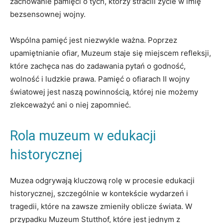
zachowanie ⁣pamięci o tych, ⁢którzy ‌stracili życie w⁤ imię
bezsensownej wojny.
Wspólna pamięć‌ jest niezwykle ważna. Poprzez
upamiętnianie ofiar, Muzeum ⁢staje​ się⁢ miejscem refleksji,⁢
które ⁢zachęca nas do ‌zadawania pytań o godność,
wolność ‍i ​ludzkie ‍prawa.⁤ Pamięć ⁣o ofiarach II wojny
światowej jest naszą powinnością, której nie możemy
zlekceważyć ani o niej‌ zapomnieć.
Rola muzeum w edukacji
historycznej
Muzea ⁤odgrywają kluczową rolę w ​procesie ‌edukacji
historycznej, szczególnie w kontekście wydarzeń⁣ i
tragedii, ⁤które na zawsze zmieniły oblicze świata. ⁤W
przypadku Muzeum Stutthof, ⁤które jest jednym ‍z