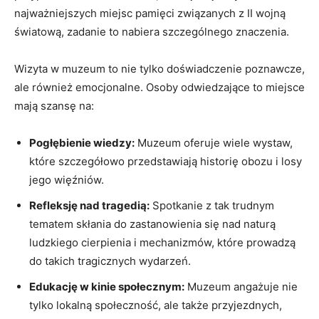
najważniejszych miejsc‌ pamięci związanych⁣ z II​ wojną
światową, zadanie to nabiera szczególnego znaczenia.
Wizyta‌ w ‍muzeum to nie ⁤tylko ⁤doświadczenie ​poznawcze,
ale również emocjonalne. Osoby odwiedzające to miejsce
‍mają ‌szansę⁢ na:
Pogłębienie wiedzy:
‍Muzeum oferuje wiele ‍wystaw,⁢
które szczegółowo przedstawiają historię‌ obozu i losy‌
jego więźniów.
Refleksję‌ nad tragedią:
Spotkanie z‌ tak trudnym
tematem ‍skłania do zastanowienia się nad naturą⁤
ludzkiego cierpienia i mechanizmów, ‍które prowadzą
⁣do takich ⁣tragicznych wydarzeń.
Edukację w kinie społecznym:
‌Muzeum angażuje nie‍
tylko lokalną‌ społeczność, ale także przyjezdnych,