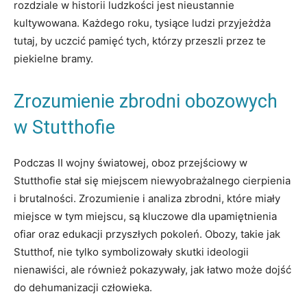
rozdziale‍ w historii ludzkości ​jest nieustannie
kultywowana.⁢ Każdego roku, tysiące ludzi przyjeżdża
tutaj, by uczcić‌ pamięć tych, ⁤którzy przeszli przez te
piekielne ⁤bramy.
Zrozumienie zbrodni obozowych
‌w Stutthofie
Podczas II ⁤wojny ‌światowej, oboz przejściowy w⁤
Stutthofie⁢ stał się miejscem niewyobrażalnego cierpienia
i brutalności. ‌Zrozumienie⁢ i analiza zbrodni, które miały
miejsce w tym miejscu, są ⁢kluczowe dla upamiętnienia
ofiar oraz‍ edukacji⁣ przyszłych⁢ pokoleń. Obozy,⁢ takie jak
Stutthof, ⁤nie tylko symbolizowały skutki ideologii
nienawiści, ale również pokazywały, jak łatwo może dojść
do​ dehumanizacji⁢ człowieka.