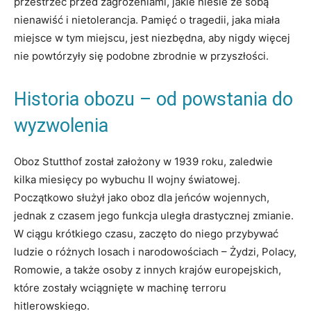
przestrzec⁢ przed⁢ zagrożeniami, jakie niesie ze sobą⁤
nienawiść i nietolerancja. ⁢Pamięć o tragedii, jaka⁣ miała
⁣miejsce ‍w tym⁣ miejscu, jest niezbędna, aby nigdy więcej
nie powtórzyły się ⁣podobne‍ zbrodnie⁣ w przyszłości.
Historia obozu – od powstania do
wyzwolenia
Oboz​ Stutthof ⁣został założony‍ w 1939 roku, zaledwie‌
kilka⁢ miesięcy po⁢ wybuchu ​II wojny‌ światowej.
‍Początkowo służył jako⁢ oboz⁣ dla jeńców wojennych,
‌jednak‍ z czasem jego funkcja uległa drastycznej⁤ zmianie.
W ciągu⁣ krótkiego czasu, zaczęto do niego ⁣przybywać
⁢ludzie​ o różnych losach i narodowościach –⁤ Żydzi, Polacy,⁤
Romowie, a także osoby​ z innych krajów europejskich,
które zostały wciągnięte⁣ w machinę ​terroru‌
hitlerowskiego.