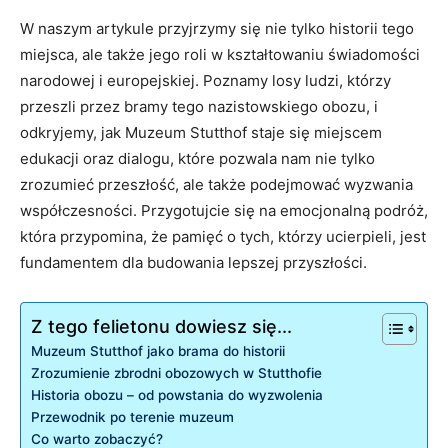
W ‌naszym‍ artykule przyjrzymy się nie ⁣tylko historii tego
miejsca, ale także jego roli w kształtowaniu świadomości
narodowej i ⁣europejskiej.⁤ Poznamy losy ludzi,⁢ którzy
przeszli przez bramy tego nazistowskiego obozu, i
odkryjemy, jak Muzeum Stutthof ⁤staje ⁢się miejscem
‌edukacji‌ oraz ‍dialogu,​ które pozwala ⁤nam nie tylko
zrozumieć przeszłość, ale⁣ także podejmować wyzwania
współczesności.‍ Przygotujcie‌ się na emocjonalną podróż,⁤
która przypomina, ​że⁤ pamięć o ​tych, którzy ucierpieli, jest
fundamentem ‍dla budowania ⁢lepszej⁢ przyszłości.
Z tego felietonu dowiesz się...
Muzeum Stutthof jako brama do historii
Zrozumienie zbrodni obozowych ‌w Stutthofie
Historia obozu – od powstania do wyzwolenia
Przewodnik po⁣ terenie muzeum
Co warto zobaczyć?