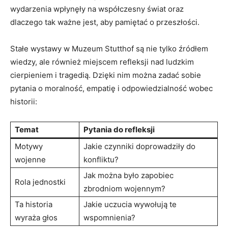
wydarzenia wpłynęły na współczesny świat⁤ oraz
dlaczego ‌tak ważne jest,⁤ aby pamiętać o przeszłości.
Stałe wystawy⁣ w Muzeum Stutthof ‍są​ nie ‌tylko źródłem
wiedzy, ⁢ale również miejscem refleksji nad ludzkim
cierpieniem i tragedią. ⁣Dzięki nim ⁤można​ zadać sobie‍
pytania o moralność,⁤ empatię i odpowiedzialność⁤ wobec ​
historii:
Temat
Pytania​ do refleksji
Motywy
Jakie czynniki doprowadziły do
⁣wojenne
konfliktu?
Jak ​można​ było‍ zapobiec
Rola jednostki
zbrodniom ⁣wojennym?
Ta historia
Jakie uczucia wywołują te
wyraża ⁣głos
‌wspomnienia?