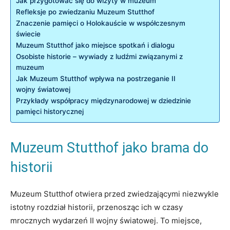
Jak​ przygotować się ​do wizyty w muzeum
Refleksje po ⁤zwiedzaniu Muzeum Stutthof
Znaczenie⁤ pamięci‌ o‍ Holokauście w współczesnym
świecie
Muzeum⁣ Stutthof ⁣jako miejsce ‍spotkań​ i dialogu
Osobiste ​historie ⁣–‌ wywiady z​ ludźmi związanymi z
muzeum
Jak Muzeum Stutthof wpływa‍ na ​postrzeganie II
wojny‌ światowej
Przykłady współpracy międzynarodowej w⁣ dziedzinie
pamięci historycznej
Muzeum Stutthof jako brama do
historii
Muzeum ⁣Stutthof⁣ otwiera przed ​zwiedzającymi niezwykle
istotny ‍rozdział historii,‍ przenosząc ich w czasy
⁣mrocznych wydarzeń II wojny ‍światowej. To miejsce,