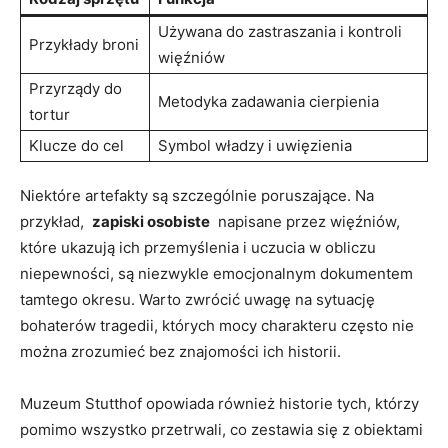
Używana do zastraszania i kontroli
Przykłady broni
więźniów
Przyrządy do
Metodyka zadawania cierpienia
tortur
Klucze do ​cel
Symbol władzy i⁢ uwięzienia
Niektóre artefakty są ⁢szczególnie poruszające.​ Na
przykład, ⁣
zapiski osobiste
⁤ napisane​ przez więźniów,⁤
które ukazują ich przemyślenia i⁢ uczucia w obliczu⁣
niepewności, są niezwykle⁣ emocjonalnym ‍dokumentem ​
tamtego okresu. Warto zwrócić uwagę na sytuację
‍bohaterów ⁢tragedii, których mocy charakteru⁣ często nie
można zrozumieć ⁢bez znajomości‌ ich historii.
Muzeum Stutthof⁢ opowiada również historie ‍tych, którzy
pomimo wszystko przetrwali, ⁣co zestawia‍ się⁢ z‍ obiektami