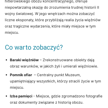
hitlerowskiego⁣ obozu koncentracyjnego, oferuje
⁢niepowtarzalną okazję do ⁤zrozumienia ⁤trudnej‍ historii II
wojny światowej. W⁤ jego wnętrzach można ⁣zobaczyć
liczne eksponaty, które przybliżają realia życia ‌więźniów⁢
oraz tragiczne wydarzenia, które miały‌ miejsce w ⁤tym
miejscu.
Co warto zobaczyć?
Baraki więźniów
– Zrekonstruowane obiekty⁤ dają
obraz warunków, w jakich żyli⁣ i ⁤umierali więźniowie.
Pomnik ofiar
​ – Centralny punkt Muzeum,‌
upamiętniający⁤ wszystkich, ​którzy stracili życie w tym
miejscu.
Izba pamięci
⁣-‍ Miejsce, gdzie zgromadzono fotografie
oraz dokumenty związane ​z⁢ historią obozu.