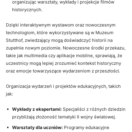
organizując​ warsztaty, wykłady i projekcje filmów
historycznych.
Dzięki interaktywnym ⁤wystawom oraz nowoczesnym​
technologiom, które ‍wykorzystywane‍ są‍ w Muzeum⁢
Stutthof, zwiedzający‍ mogą⁢ doświadczyć historii na
zupełnie ⁣nowym poziomie. Nowoczesne​ środki przekazu,
takie ⁤jak ‍multimedia czy aplikacje ‌mobilne, ⁢sprawiają, ⁢że
uczestnicy ⁤mogą ‌lepiej‍ zrozumieć ‍kontekst historyczny
oraz emocje towarzyszące wydarzeniom z⁣ przeszłości.
Organizacja wydarzeń i projektów ⁤edukacyjnych, takich
jak:
Wykłady z ekspertami:
Specjaliści z różnych ​dziedzin⁢
przybliżają ⁢złożoność tematyki II‌ wojny⁤ światowej.
Warsztaty dla uczniów:
Programy edukacyjne