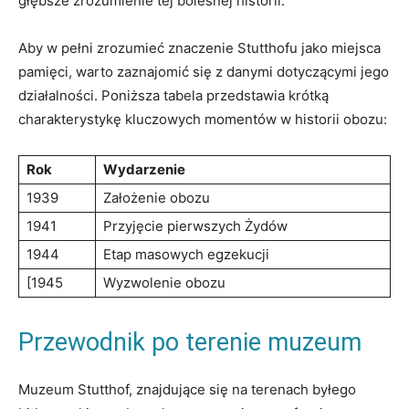
głębsze ‍zrozumienie ⁣tej bolesnej historii.
Aby⁢ w⁤ pełni zrozumieć znaczenie Stutthofu jako⁤ miejsca
pamięci, warto zaznajomić się z danymi⁢ dotyczącymi jego
⁤działalności.‌ Poniższa⁢ tabela ⁢przedstawia krótką
charakterystykę kluczowych momentów w historii obozu:
Rok
Wydarzenie
1939
Założenie ​obozu
1941
Przyjęcie ‌pierwszych Żydów
1944
Etap masowych egzekucji
[1945
Wyzwolenie obozu
Przewodnik po⁣ terenie muzeum
Muzeum Stutthof,‌ znajdujące się ‌na ⁣terenach byłego