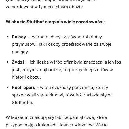
zamordowani w tym⁢ brutalnym obozie.
W obozie Stutthof cierpiało wiele⁢ narodowości:
Polacy
⁢ –‍ wśród​ nich byli zarówno ‍robotnicy
przymusowi, jak ⁢i ⁣osoby ‌prześladowane za⁤ swoje
⁤poglądy.
Żydzi
⁤ – ich‌ liczba‍ wśród‌ ofiar‌ była znacząca, a ​ich los
⁤jest⁢ jednym ‍z ⁣najbardziej tragicznych​ epizodów w
historii obozu.
Ruch oporu
– wielu działaczy podziemia, którzy
sprzeciwiali się‌ reżimowi, również znalazło się w
Stutthofie.
W‌ Muzeum znajdują się tablice pamiątkowe, które
przypominają ​o imionach i losach więźniów. Warto