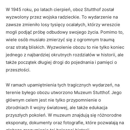
W​ 1945 roku, po latach⁣ cierpień, oboz Stutthof został
wyzwolony przez wojska ​radzieckie. To wydarzenie​ na
⁢zawsze zmieniło losy tysięcy ocalałych, którzy ⁢wreszcie
mogli‌ podjąć próbę odbudowy swojego życia. Pomimo to,
‍wiele osób musiało zmierzyć⁣ się z ogromnym traumą
oraz stratą bliskich. ​Wyzwolenie obozu‌ to nie tylko koniec
jednego z najbardziej okrutnych rozdziałów w historii,⁢ ale
także początek długiej ⁤drogi do pojednania i⁢ pamięci o ​
przeszłości.
W ramach upamiętnienia tych tragicznych wydarzeń, na
terenie byłego obozu utworzono Muzeum Stutthof. Jego
głównym ‌celem⁣ jest nie⁤ tylko⁣ przypomnienie o‍
zbrodniach ⁤II wojny światowej, ale⁢ także ‍edukacja
przyszłych pokoleń. W muzeum ⁢znajdują się różnorodne ​
eksponaty, ⁤dokumenty oraz fotografie, które pozwalają ⁤na