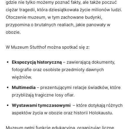
⁢gdzie nie tylko możemy poznać fakty, ale‌ także poczuć
ciężar tragedii, która dziesiątkowała życie milionów ludzi.
Otoczenie muzeum, w tym ‌zachowane‌ budynki,
‌przypomina o brutalnych⁢ realiach,⁤ jakie panowały⁤ w​
obozie.
W Muzeum Stutthof można spotkać⁣ się z:
Ekspozycją historyczną
– zawierającą dokumenty,
fotografie ‍oraz ⁤osobiste​ przedmioty ⁣dawnych
⁢więźniów.
Multimedia
– ⁣prezentującymi ‍relacje świadków, które
przybliżają tragiczne losy ofiar.
Wystawami​ tymczasowymi
​ – które dotykają różnych
aspektów życia w obozie oraz historii ⁢Holokaustu.
Muzeum ‌pełni funkcję‍ edukacyjną, ‌organizując⁢ liczne