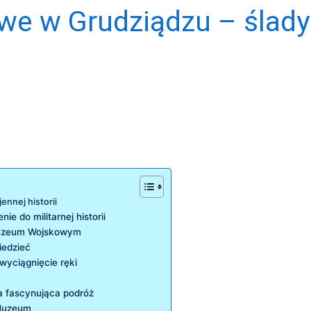
e w Grudziądzu – ślady
nej‌ historii
‍do militarnej historii
o Muzeum Wojskowym
iedzieć
 wyciągnięcie ręki
ta fascynująca podróż
 Muzeum