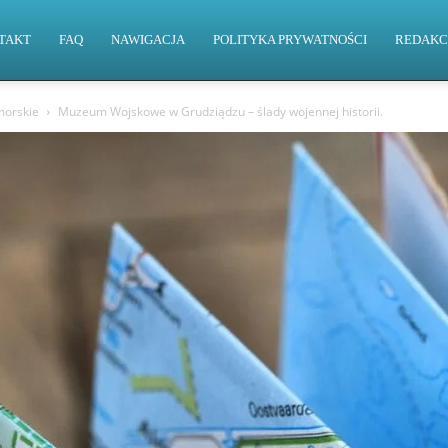
TAKT
FAQ
NAWIGACJA
POLITYKA PRYWATNOŚCI
REDAKC
orskie
Muzeum Wojskowe w Grudziądzu – ślady wojennej historii.