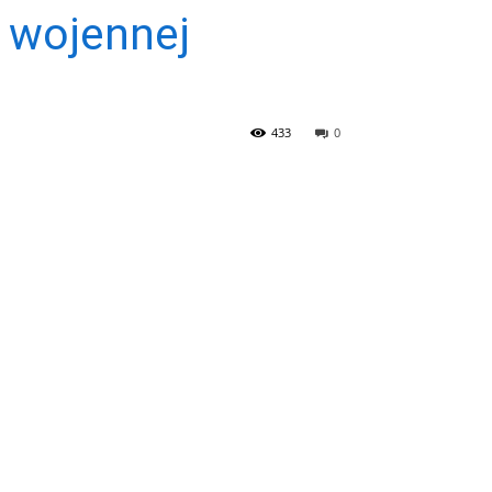
 wojennej
433
0