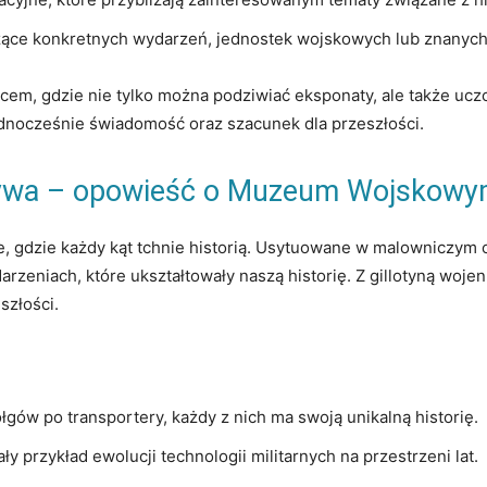
ące konkretnych wydarzeń, jednostek wojskowych lub znanych​ 
⁣gdzie ⁢nie⁣ tylko można podziwiać​ eksponaty, ale także​ uczcić
jednocześnie ⁣świadomość oraz szacunek dla przeszłości.
‌ożywa‍ – opowieść‍ o Muzeum Wojskow
gdzie każdy kąt tchnie historią. Usytuowane w ⁤malowniczym oto
eniach, które ukształtowały naszą historię. Z gillotyną wojenną
szłości.
łgów po transportery, każdy z nich ma swoją ⁣unikalną ⁢historię.
ły przykład ⁣ewolucji technologii militarnych na przestrzeni lat.