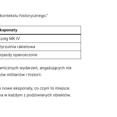
kontekstu historycznego.”
ksponaty
zołg⁢ MK⁣ IV
yrzutnia rakietowa
ojazdy‌ opancerzone
ynamicznych wydarzeń, angażujących nie
 militariów ⁤i historii.
 nowe eksponaty, co⁣ czyni‌ to miejsce
ywa w każdym ‍z​ podziwianych obiektów.