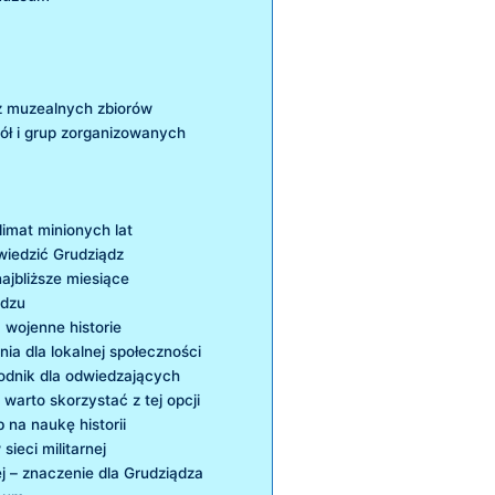
 z muzealnych zbiorów
kół i grup zorganizowanych
mat ⁢minionych​ lat
dwiedzić Grudziądz
najbliższe miesiące
ądzu
 ‍wojenne‍ historie
nia dla lokalnej społeczności
odnik dla odwiedzających
arto skorzystać z tej‍ opcji
na naukę ⁤historii
sieci militarnej
j – znaczenie dla Grudziądza