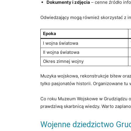
Dokumenty ​i zdjęcia
– cenne źródło infor
Odwiedzający⁢ mogą również skorzystać z i
Epoka
I ​wojna światowa
II wojna światowa
Okres zimnej wojny
Muzyka wojskowa, rekonstrukcje⁢ bitew oraz
tylko pasjonatów historii. ‌Organizowane tu w
Co⁤ roku Muzeum Wojskowe w⁣ Grudziądzu odwi
prawdziwą ⁢skarbnicą⁤ wiedzy. Warto zaplano
Wojenne dziedzictwo Grud