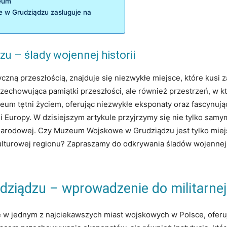
zeum
e w Grudziądzu zasługuje⁣ na
– ślady wojennej‌ historii
zną przeszłością, znajduje się niezwykłe ⁣miejsce, które‌ kusi zaró
chowująca pamiątki przeszłości, ale również przestrzeń, ‍w któ
eum tętni życiem, oferując niezwykłe eksponaty oraz ⁢fascynując
i Europy. W dzisiejszym artykule przyjrzymy się nie ‌tylko⁣ samy
i‌ narodowej. Czy Muzeum Wojskowe w Grudziądzu jest tylko mie
turowej regionu? Zapraszamy⁣ do ‍odkrywania śladów wojennej hi
ądzu‌ – wprowadzenie ‍do militarnej 
w jednym z najciekawszych‍ miast‌ wojskowych w Polsce,⁢ oferuj