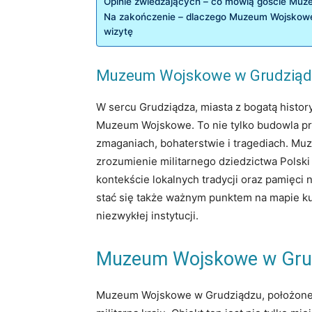
Opinie⁣ zwiedzających – co mówią⁢ goście ⁣Mu
Na zakończenie⁣ – ⁢dlaczego‌ Muzeum⁢ Wojskow
wizytę
Muzeum Wojskowe w Grudziądzu 
W sercu Grudziądza, miasta z⁣ bogatą historyc
Muzeum Wojskowe. To nie tylko budowla prze
zmaganiach, bohaterstwie i tragediach. ⁣Muz
zrozumienie militarnego dziedzictwa Polski 
kontekście lokalnych‌ tradycji oraz pamięc
stać się także ważnym punktem na mapie kul
niezwykłej instytucji.
Muzeum Wojskowe w Grudzi
Muzeum Wojskowe w⁣ Grudziądzu,​ położone⁤ 