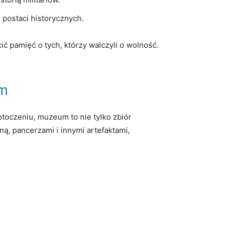
postaci historycznych.
 ⁤pamięć o ⁢tych, którzy walczyli ‍o wolność.
ym
czeniu, muzeum⁢ to nie tylko ⁣zbiór⁤
,​ pancerzami i innymi ‍artefaktami,