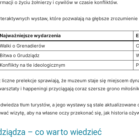
macji o życiu żołnierzy ⁢i cywilów w ⁢czasie konfliktów.
nteraktywnych wystaw, które pozwalają na głębsze zrozumienie 
Najważniejsze wydarzenia
E
Walki ⁣o Grenadierów
C
Bitwa o⁤ Grudziądz
W
Konflikty ⁤na⁣ tle ideologicznym
P
⁣ liczne prelekcje sprawiają, że muzeum staje⁢ się​ miejscem d
arsztaty i happeningi przyciągają ‍coraz szersze grono⁢ miłośników
edza ‍tłum turystów, a ‌jego wystawy są ⁣stale‌ aktualizowane o
wać wizytę, aby na własne oczy przekonać się, jak ⁤historia⁣ oż
ziądza – co ​warto wiedzieć