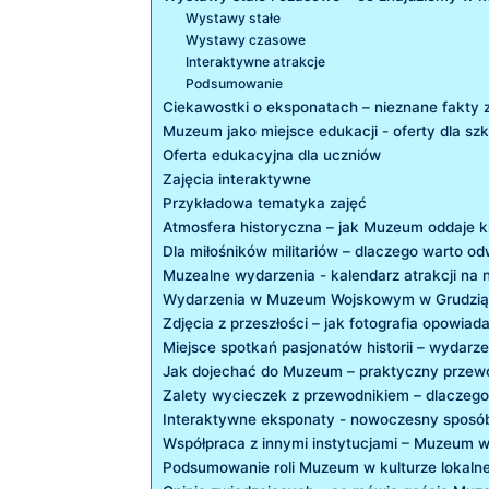
Wystawy ⁤stałe
Wystawy czasowe
Interaktywne atrakcje
Podsumowanie
Ciekawostki ‌o⁣ eksponatach – ⁣nieznane fakty
Muzeum jako miejsce edukacji ⁤- oferty dla sz
Oferta edukacyjna ⁤dla uczniów
Zajęcia interaktywne
Przykładowa tematyka zajęć
Atmosfera historyczna – jak Muzeum​ oddaje‍ kli
Dla miłośników militariów – dlaczego warto ​o
Muzealne wydarzenia -⁣ kalendarz⁤ atrakcji na ⁢
Wydarzenia ⁢w Muzeum Wojskowym ⁤w Grudzi
Zdjęcia z⁢ przeszłości – jak⁤ fotografia‌ opowiada
Miejsce spotkań pasjonatów​ historii⁢ – wydarze
Jak dojechać do ​Muzeum – praktyczny przew
Zalety ​wycieczek z przewodnikiem – dlaczego w
Interaktywne eksponaty -‌ nowoczesny sposób 
Współpraca z innymi ‌instytucjami⁢ – Muzeum⁤ w ⁣
Podsumowanie roli Muzeum w kulturze ​lokalne