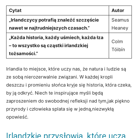
Cytat
Autor
„Irlandczycy potrafią znaleźć szczęście
Seamus
nawet w najtrudniejszych czasach.”
Heaney
„Każda historia, każdy uśmiech, każda łza
Colm
– to wszystko są cząstki irlandzkiej
Tóibín
tożsamości.”
Irlandia to miejsce, które uczy nas, że natura i ludzie są
ze sobą nierozerwalnie związani. W każdej kropli
deszczu i promieniu słońca kryje się historia, która czeka,
by ją odkryć. Niech te inspirujące myśli będą
zaproszeniem do swobodnej refleksji nad tym,jak piękno
przyrody i człowieka splata się w jedną,niezwykłą
opowieść.
Irlandzkie przysłowia, które uczą