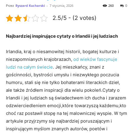
Przez
Ryszard Kucharski
-
7 stycznia, 2026
260
0
2.5/5 - (2 votes)
Najbardziej inspirujące cytaty o Irlandii i jej ludziach
Irlandia, kraj o niesamowitej historii, bogatej kulturze i
niezapomnianych krajobrazach,
od wieków fascynuje
ludzi na całym świecie
. Jej mieszkańcy, znani z
gościnności, bystrości umysłu i niezwykłego poczucia
humoru, stali się nie tylko bohaterami literackich dzieł,
ale także źródłem inspiracji dla wielu pokoleń.Cytaty o
Irlandii i jej ludziach są świadectwem ich ducha i zarazem
odzwierciedleniem emocji,które towarzyszą każdemu,kto
choć raz postawił stopę na tej malowniczej wyspie. W tym
artykule przyjrzymy się najbardziej poruszającym i
inspirującym myślom znanych autorów, poetów i