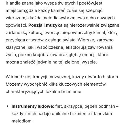
Irlandia,znana jako wyspa świętych i poetów,jest
miejscem,gdzie każdy kamień zdaje się szepnąć
wierszem,a każda melodía wybrzmiewa echo dawnych
opowieści.
Poezja
i
muzyka
są nierozerwalnie związane
z irlandzką kulturą, tworząc niepowtarzalny klimat, który
przyciąga artystów z całego świata. Wiersze, zarówno
klasyczne, jak i współczesne, eksplorują zawirowania
życia, piękno krajobrazów oraz głębię emocji, które
można znaleźć jedynie na tej zielonej wyspie.
W irlandzkiej tradycji muzycznej, każdy utwór to historia.
Możemy wyodrębnić kilka kluczowych elementów
charakteryzujących lokalne brzmienie:
Instrumenty ludowe:
flet, skrzypce, bęben bodhrán –
każdy z nich nadaje unikalne brzmienie irlandzkim
melodiom.