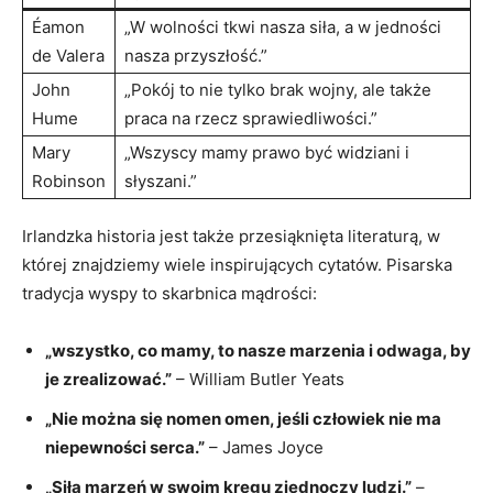
Éamon
„W wolności tkwi nasza siła, a w jedności
de Valera
nasza przyszłość.”
John
„Pokój to nie tylko brak wojny, ale także
Hume
praca na rzecz sprawiedliwości.”
Mary
„Wszyscy mamy prawo być widziani i
Robinson
słyszani.”
Irlandzka historia jest także przesiąknięta literaturą, w
której znajdziemy wiele inspirujących cytatów. Pisarska
tradycja wyspy to skarbnica mądrości:
„wszystko, co mamy, to nasze marzenia i odwaga, by
je zrealizować.”
– William Butler Yeats
„Nie można się nomen omen, jeśli człowiek nie ma
niepewności serca.”
– James Joyce
„Siła marzeń w swoim kręgu zjednoczy ludzi.”
–