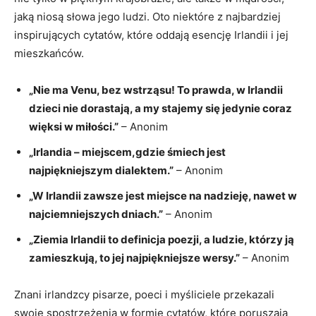
jaką niosą słowa jego ludzi. Oto niektóre z najbardziej
inspirujących cytatów, które oddają esencję Irlandii i jej
mieszkańców.
„Nie ma Venu, bez wstrząsu! To prawda, w Irlandii
dzieci nie dorastają, a my stajemy się jedynie coraz
więksi w miłości.”
– Anonim
„Irlandia – miejscem,gdzie śmiech jest
najpiękniejszym dialektem.”
– Anonim
„W Irlandii zawsze jest miejsce na nadzieję, nawet w
najciemniejszych dniach.”
– Anonim
„Ziemia Irlandii to definicja poezji, a ludzie, którzy ją
zamieszkują, to jej najpiękniejsze wersy.”
– Anonim
Znani irlandzcy pisarze, poeci i myśliciele przekazali
swoje spostrzeżenia w formie cytatów, które poruszają