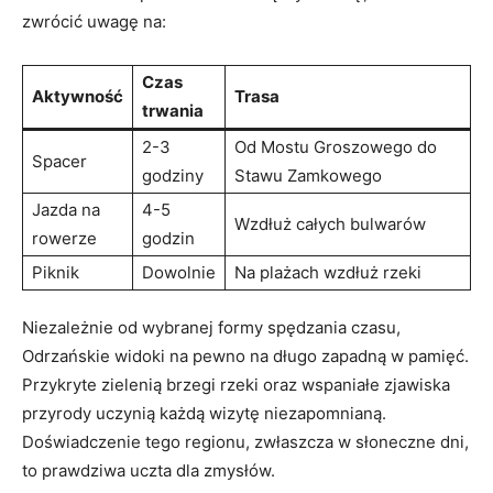
zwrócić⁢ uwagę na:
Czas
Aktywność
Trasa
‍trwania
2-3
Od Mostu Groszowego do
Spacer
godziny
Stawu Zamkowego
Jazda na
4-5
Wzdłuż całych bulwarów
rowerze
godzin
Piknik
Dowolnie
Na plażach⁣ wzdłuż rzeki
Niezależnie od wybranej formy​ spędzania czasu,
Odrzańskie widoki na pewno ‍na ‍długo zapadną w pamięć.
Przykryte zielenią brzegi rzeki⁢ oraz wspaniałe zjawiska
przyrody uczynią każdą⁣ wizytę niezapomnianą.
Doświadczenie tego regionu, zwłaszcza⁣ w słoneczne dni,
to‍ prawdziwa uczta dla zmysłów.