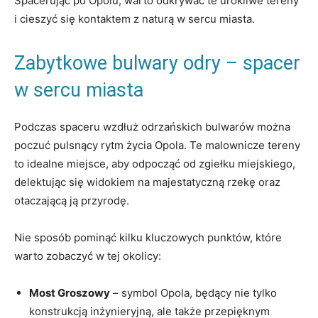
Spacerując po Opolu, warto ⁢odkrywać te urokliwe ⁢tereny
i cieszyć się kontaktem z naturą w sercu miasta.
Zabytkowe⁤ bulwary odry – spacer
w sercu miasta
Podczas​ spaceru wzdłuż odrzańskich⁤ bulwarów można
poczuć pulsnący rytm ‌życia Opola. Te malownicze tereny⁣
to idealne miejsce, ⁤aby odpocząć ‍od zgiełku ‌miejskiego,
delektując się widokiem ⁢na majestatyczną rzekę oraz‍
otaczającą ją przyrodę.
Nie sposób pominąć ​kilku kluczowych punktów, które
warto zobaczyć‌ w tej okolicy:
Most Groszowy
– symbol Opola, będący nie ‍tylko
konstrukcją inżynieryjną, ale także przepięknym