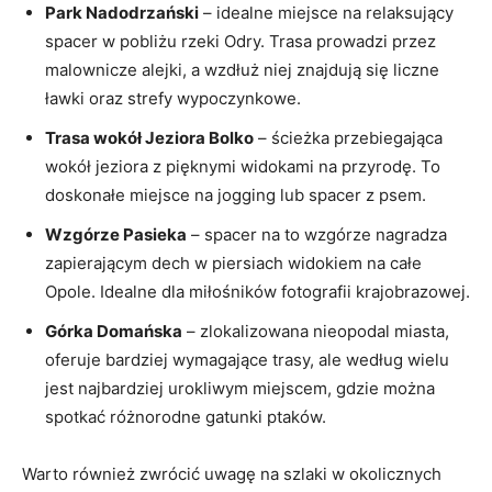
Park Nadodrzański
– idealne miejsce​ na⁤ relaksujący⁤
spacer w pobliżu rzeki Odry. Trasa prowadzi przez
malownicze ‍alejki, a​ wzdłuż niej znajdują ​się liczne
ławki oraz ⁢strefy wypoczynkowe.
Trasa wokół Jeziora ⁢Bolko
– ścieżka przebiegająca
⁤wokół jeziora z pięknymi widokami na przyrodę. To
doskonałe ‌miejsce ‍na jogging lub spacer‍ z psem.
Wzgórze​ Pasieka
– ⁣spacer na to wzgórze ‌nagradza
zapierającym⁣ dech w piersiach widokiem na całe
Opole. Idealne dla miłośników fotografii krajobrazowej.
Górka Domańska
– zlokalizowana nieopodal miasta,
oferuje⁣ bardziej ‍wymagające trasy, ale według ‌wielu⁢
jest najbardziej urokliwym miejscem, ​gdzie‍ można
spotkać różnorodne⁤ gatunki ptaków.
Warto również zwrócić uwagę na szlaki w okolicznych