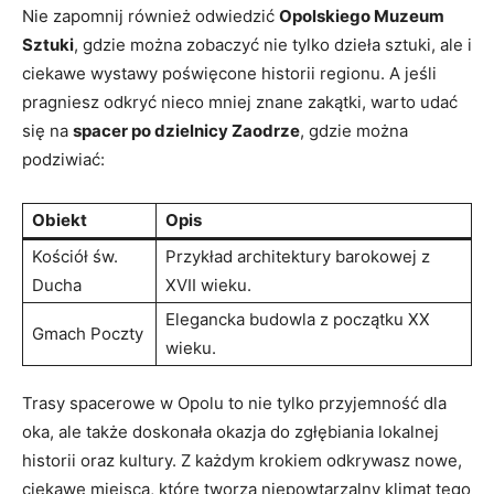
Nie zapomnij również odwiedzić
Opolskiego Muzeum
Sztuki
, gdzie można zobaczyć nie tylko dzieła sztuki, ale i
ciekawe wystawy poświęcone historii ‍regionu. A jeśli
pragniesz odkryć nieco mniej ‌znane zakątki, warto ‌udać
się na
spacer‍ po dzielnicy ⁤Zaodrze
, gdzie można
podziwiać:
Obiekt
Opis
Kościół św.
Przykład architektury barokowej‍ z
Ducha
XVII wieku.
Elegancka budowla z początku​ XX
Gmach ‍Poczty
wieku.
Trasy spacerowe w Opolu to nie tylko ⁣przyjemność dla
oka, ale także doskonała okazja do zgłębiania ⁤lokalnej
historii ⁤oraz kultury. Z każdym ⁤krokiem⁤ odkrywasz nowe,​
ciekawe miejsca, które tworzą niepowtarzalny klimat tego