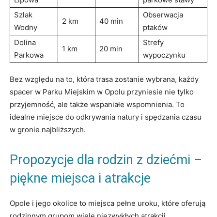
Szlak‌
Obserwacja
2⁤ km
40 min
Wodny
ptaków
Dolina
Strefy
1 km
20 min
Parkowa
wypoczynku
Bez względu​ na to, która trasa zostanie wybrana, każdy
spacer w Parku ⁤Miejskim w Opolu przyniesie nie tylko
przyjemność, ale​ także wspaniałe ‍wspomnienia. To
idealne miejsce do odkrywania natury i spędzania czasu
w gronie najbliższych.
Propozycje dla rodzin z dziećmi –
piękne miejsca i atrakcje
Opole ‌i jego okolice to miejsca​ pełne uroku, które oferują
rodzinnym grupom wiele niezwykłych atrakcji.