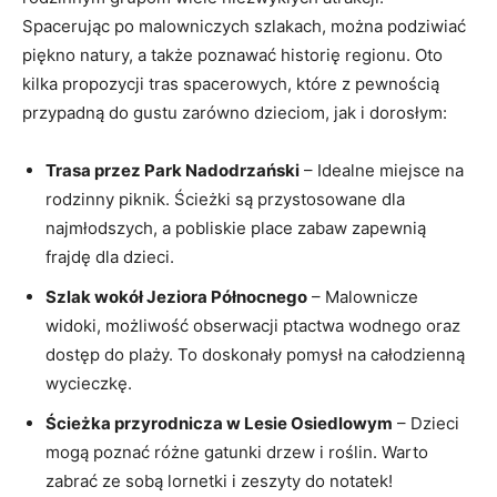
Spacerując po malowniczych​ szlakach, można ⁢podziwiać
piękno natury, a także poznawać historię regionu. ​Oto
kilka ⁣propozycji tras spacerowych, które ⁤z pewnością
przypadną do gustu‌ zarówno dzieciom,​ jak i dorosłym:
Trasa przez ​Park Nadodrzański
– Idealne miejsce na
rodzinny piknik. Ścieżki​ są przystosowane ⁣dla
najmłodszych, a‌ pobliskie place zabaw zapewnią
frajdę ⁣dla dzieci.
Szlak ⁢wokół Jeziora Północnego
–‌ Malownicze
widoki, możliwość obserwacji ptactwa wodnego oraz
⁢dostęp do plaży. To⁤ doskonały pomysł na całodzienną⁤
wycieczkę.
Ścieżka przyrodnicza w ‍Lesie Osiedlowym
⁤– Dzieci​
mogą poznać różne gatunki drzew‌ i roślin. Warto
zabrać ze⁤ sobą lornetki⁣ i zeszyty⁢ do notatek!