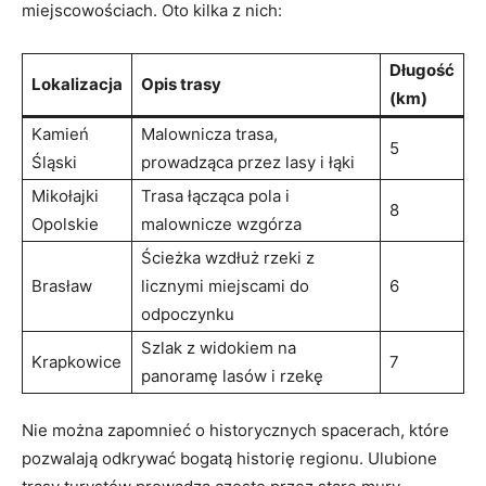
miejscowościach. Oto ⁤kilka z ⁤nich:
Długość
Lokalizacja
Opis trasy
(km)
Kamień
Malownicza trasa,
5
Śląski
prowadząca przez lasy i⁣ łąki
Mikołajki⁢
Trasa⁢ łącząca pola i
8
Opolskie
malownicze wzgórza
Ścieżka wzdłuż rzeki z
Brasław
licznymi miejscami do
6
odpoczynku
Szlak⁣ z widokiem na‍
Krapkowice
7
panoramę lasów i rzekę
Nie można zapomnieć ‌o historycznych spacerach, które‌
pozwalają odkrywać bogatą historię regionu. Ulubione