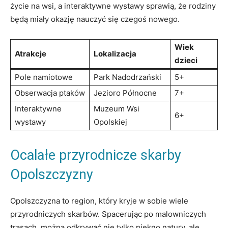
życie na wsi, a interaktywne wystawy sprawią, że⁤ rodziny
będą ‍miały okazję nauczyć się czegoś ‍nowego.
Wiek
Atrakcje
Lokalizacja
⁢dzieci
Pole namiotowe
Park Nadodrzański
5+
Obserwacja ptaków
Jezioro⁣ Północne
7+
Interaktywne
Muzeum Wsi
6+
wystawy
Opolskiej
Ocalałe‌ przyrodnicze skarby ​
Opolszczyzny
Opolszczyzna to region, który ‍kryje w sobie wiele
przyrodniczych skarbów. Spacerując po ⁣malowniczych
trasach, można odkrywać nie​ tylko piękno natury, ale