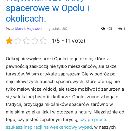
spacerowe w Opolu i
okolicach.
Przez
Marek Majewski
-
1 grudnia, 2024
493
1
1/5 - (1 vote)
Odkryj niezwykłe uroki Opola i jego ⁣okolic, które z
pewnością zaskoczą nie tylko mieszkańców, ale także
turystów. W tym artykule zapraszam Cię w‍ podróż po
⁤najciekawszych⁣ trasach spacerowych, ‍które⁤ oferują ‌nie
tylko malownicze widoki, ale także ​możliwość zanurzenia
się w lokalnej historii i kulturze. Opole, znane z​ bogatej
tradycji, przyciąga ⁣miłośników spacerów zarówno ‌w
miejskim zgiełku, jak i w otoczeniu natury. Niezależnie od
tego, ‌czy jesteś zapalonym turystą,
czy po prostu
szukasz inspiracji​ na weekendowy wypad
, w naszych