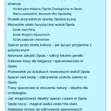
atrakcje
Atrakcyjne miejsce: Ogród Zoologiczny w Opolu
Warto odwiedzić: Muzeum Wsi Opolskiej
Ocalałe‌ przyrodnicze skarby ​Opolszczyzny
Niezwykłe szlaki turystyczne‌ wokół Opola
Szlak ​nad Odrą
Szlak Wzgórz Opawskich
Szlak pałaców i dworków
Spacer przez strefę kultury – jak ⁤łączyć przyjemne z
pożytecznym
Nieznane zakątki⁣ Opola – odkryj lokalne perełki
Ciekawe trasy⁢ dla biegaczy i spacerowiczów w
Opolu
Przewodnik po ścieżkach rowerowych ‍wokół Opola
Spacer nad‌ wodą‍ – odkrywanie uroków zalewu ‌w
Opolu
Trasy spacerowe w⁤ otoczeniu natury – idealne dla
ornitologów
Jak zorganizować idealny spacer ⁢z psem w Opolu
Opole nocą – magical walks under the stars
Najlepsze ‍okresy do odkrywania spacerowych