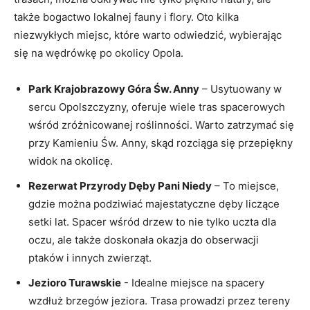
także bogactwo lokalnej fauny i flory. Oto kilka‍
niezwykłych miejsc, które warto odwiedzić, ‌wybierając​
się ⁤na wędrówkę po okolicy Opola.
Park Krajobrazowy Góra⁣ Św. Anny
– Usytuowany w‌
sercu Opolszczyzny, oferuje wiele ‍tras ‍spacerowych
wśród zróżnicowanej roślinności. Warto zatrzymać⁤ się​
przy Kamieniu ⁢Św.⁢ Anny, skąd rozciąga się przepiękny
widok na okolicę.
Rezerwat Przyrody Dęby Pani Niedy
– To miejsce,
gdzie można⁢ podziwiać majestatyczne​ dęby liczące⁣
setki lat. Spacer wśród drzew to nie tylko uczta‍ dla
oczu, ale także doskonała okazja do obserwacji⁤
ptaków⁣ i innych zwierząt.
Jezioro Turawskie
-⁣ Idealne miejsce ⁣na spacery
wzdłuż brzegów jeziora. Trasa prowadzi przez tereny