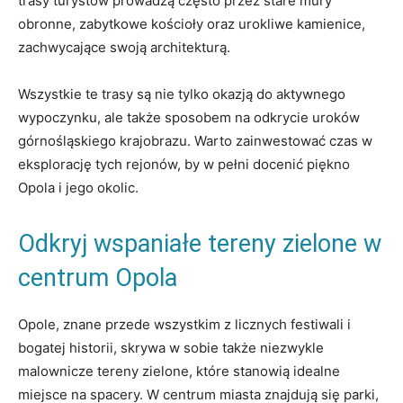
trasy turystów prowadzą często przez stare mury
obronne, zabytkowe kościoły oraz urokliwe kamienice,
zachwycające swoją architekturą.
Wszystkie⁤ te trasy są nie tylko okazją do aktywnego
wypoczynku, ale także sposobem na odkrycie uroków
górnośląskiego ⁤krajobrazu. Warto zainwestować czas w
eksplorację tych rejonów, by ⁢w pełni docenić piękno
Opola‍ i jego okolic.
Odkryj ⁣wspaniałe tereny ‌zielone w
centrum⁤ Opola
Opole, znane przede wszystkim z licznych festiwali i ​
bogatej ⁣historii, skrywa w sobie także niezwykle
malownicze tereny zielone, które stanowią idealne
miejsce​ na spacery. ‌W centrum miasta znajdują⁢ się parki,