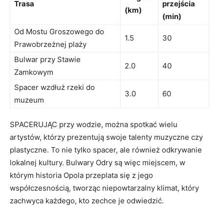
Trasa
przejścia
(km)
(min)
Od Mostu Groszowego do
1.5
30
Prawobrzeżnej plaży
Bulwar przy Stawie
2.0
40
Zamkowym
Spacer wzdłuż rzeki do
3.0
60
muzeum
SPACERUJĄC ⁤przy wodzie, ⁤można spotkać wielu
artystów, którzy prezentują swoje talenty muzyczne czy
plastyczne.‍ To⁤ nie tylko‍ spacer, ale również odkrywanie
lokalnej kultury. Bulwary​ Odry‍ są więc miejscem, w
którym historia Opola przeplata się z jego
współczesnością, tworząc niepowtarzalny klimat, który
zachwyca każdego, kto zechce je odwiedzić.