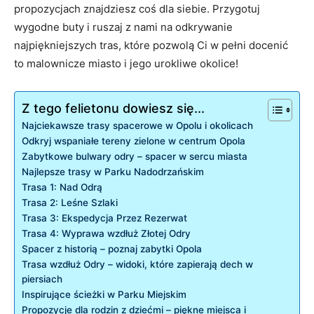
propozycjach ⁣znajdziesz coś dla siebie. Przygotuj
wygodne buty i ruszaj‌ z nami na odkrywanie‌
najpiękniejszych tras, które pozwolą Ci ⁣w pełni ‌docenić⁢
to‍ malownicze miasto ⁤i‌ jego urokliwe okolice!
Z tego felietonu dowiesz się...
Najciekawsze ⁣trasy spacerowe w‍ Opolu i okolicach
Odkryj ⁣wspaniałe tereny ‌zielone w centrum⁤ Opola
Zabytkowe⁤ bulwary odry – spacer w sercu miasta
Najlepsze trasy ‍w Parku‌ Nadodrzańskim
Trasa 1: Nad Odrą
Trasa 2: ⁤Leśne Szlaki
Trasa 3: Ekspedycja Przez ​Rezerwat
Trasa 4: Wyprawa wzdłuż Złotej Odry
Spacer⁤ z historią – poznaj zabytki Opola
Trasa wzdłuż Odry – widoki, które zapierają dech w
piersiach
Inspirujące ⁤ścieżki w Parku Miejskim
Propozycje dla rodzin z dziećmi – piękne miejsca i