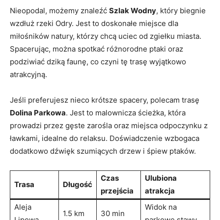
Nieopodal, ⁣możemy‍ znaleźć
Szlak Wodny
, który biegnie
wzdłuż rzeki⁢ Odry. ​Jest to doskonałe miejsce dla
miłośników natury,‌ którzy chcą uciec od ‌zgiełku miasta.
Spacerując, można spotkać różnorodne ‌ptaki oraz
podziwiać dziką faunę, co‍ czyni ​tę trasę wyjątkowo
atrakcyjną.
Jeśli preferujesz nieco krótsze spacery, polecam trasę​
Dolina Parkowa
. Jest to malownicza ścieżka, która
prowadzi przez ​gęste zarośla oraz miejsca odpoczynku z
ławkami, idealne do relaksu. Doświadczenie wzbogaca
dodatkowo dźwięk ‍szumiących drzew i śpiew⁤ ptaków.
Czas
Ulubiona
Trasa
Długość
przejścia
atrakcja
Aleja
Widok na
1.5 ‌km
30 min
Lipowa
parkowe stawy