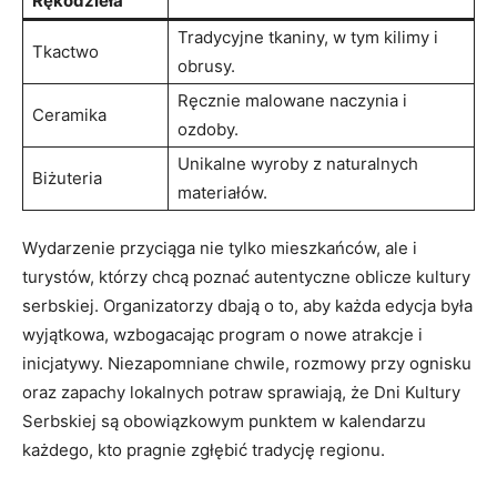
Rękodzieła
Tradycyjne tkaniny, w ​tym ⁢kilimy ⁢i
Tkactwo
obrusy.
Ręcznie malowane naczynia i
Ceramika
ozdoby.
Unikalne wyroby z naturalnych⁢
Biżuteria
materiałów.
Wydarzenie przyciąga nie ‌tylko mieszkańców, ale i
⁣turystów, którzy ​chcą poznać​ autentyczne oblicze ⁤kultury
⁣serbskiej. Organizatorzy dbają o to,​ aby każda ⁤edycja była
wyjątkowa, wzbogacając program‍ o nowe atrakcje i
inicjatywy. Niezapomniane‍ chwile, rozmowy przy ognisku⁤
oraz zapachy lokalnych potraw sprawiają,⁢ że Dni Kultury
Serbskiej są obowiązkowym ⁣punktem w kalendarzu
każdego, kto pragnie‍ zgłębić⁢ tradycję regionu.