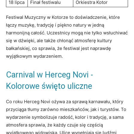
18 lipca
Finał festiwalu
Orkiestra Kotor
Festiwal Muzyczny w Kotorze to doświadczenie, które
łączy muzykę, tradycję i piękno natury w jedną​
harmonijną ⁢całość. Uczestnicy mogą nie tylko wsłuchiwać
⁢się ‌w ⁤dźwięki,​ ale także chłonąć‍ atmosferę⁣ kultury
⁢bałkańskiej, co ⁣sprawia, że festiwal jest naprawdę
wyjątkowym wydarzeniem.
Carnival w Herceg Novi ‍-
⁤Kolorowe święto uliczne
Co roku Herceg Novi ożywa za sprawą karnawału, który
przyciąga tłumy zarówno mieszkańców, jak i ⁣turystów. To
wydarzenie symbolizuje radość, kolor i ‌tradycję,​ a sama‍
atmosfera​ sprawia, że każdy czuje się częścią
wyjątkowego⁢ widowiska. Ulice wypełniają ⁢się ludźmi