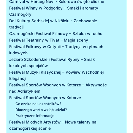
Carnival w Herceg Novi ‍- ⁤Kolorowe święto uliczne
Festiwal Winny w Podgoricy​ – ‌Smaki⁣ i aromaty
⁤Czarnogóry
Dni Kultury Serbskiej w Nikšiciu -‍ Zachowanie
⁤tradycji
Czarnogórski Festiwal Filmowy⁢ – Sztuka w ruchu
Festiwal Teatralny w⁣ Tivat​ – ⁤Magia sceny
Festiwal Folkowy w Cetynii – Tradycja w rytmach
ludowych
Jezioro Szkoderskie i Festiwal Rybny – ⁣Smak
lokalnych specjałów
Festiwal Muzyki Klasycznej – Powiew Wschodniej
Elegancji
Festiwal Sportów Wodnych w Kotorze‍ – Aktywność ​
nad Adriatykiem
Festiwal Sportów Wodnych w Kotorze
Co czeka na⁤ uczestników?
Dlaczego warto wziąć udział?
Praktyczne informacje
Festiwal⁣ Młodych Artystów – ⁤Nowe ⁢talenty na
czarnogórskiej scenie