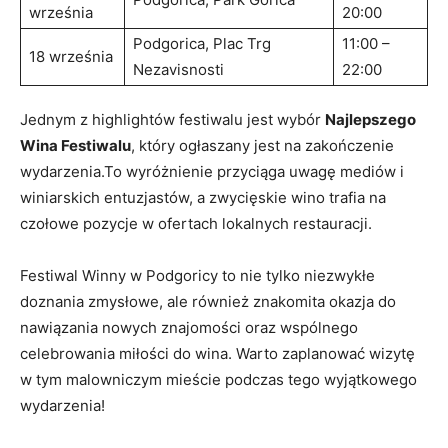
września
20:00
Podgorica, Plac⁢ Trg
11:00 –
18 września
Nezavisnosti
22:00
Jednym z highlightów ​festiwalu jest⁢ wybór⁤
Najlepszego
‌Wina ‌Festiwalu
,​ który ogłaszany jest na zakończenie
wydarzenia.To wyróżnienie przyciąga uwagę ⁢mediów i ​
winiarskich entuzjastów, a zwycięskie wino ⁤trafia ‌na
czołowe pozycje w ofertach‍ lokalnych ⁤restauracji.
Festiwal Winny w Podgoricy to nie⁣ tylko niezwykłe
doznania zmysłowe, ale ⁢również znakomita⁢ okazja ​do⁤
nawiązania​ nowych znajomości oraz​ wspólnego
celebrowania miłości do wina. Warto zaplanować wizytę
w tym‌ malowniczym mieście podczas tego⁢ wyjątkowego
⁣wydarzenia!