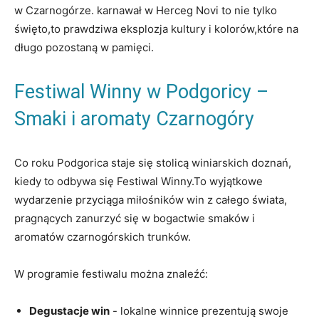
w Czarnogórze. karnawał ⁢w Herceg Novi ​to⁣ nie tylko
święto,to prawdziwa eksplozja kultury i kolorów,które na
długo pozostaną w pamięci.
Festiwal Winny w Podgoricy​ –
‌Smaki⁣ i aromaty ⁤Czarnogóry
Co roku Podgorica staje się⁣ stolicą winiarskich doznań,
kiedy to odbywa się‍ Festiwal Winny.To⁤ wyjątkowe
wydarzenie ⁢przyciąga⁤ miłośników win z⁣ całego świata,
pragnących zanurzyć się w bogactwie smaków ‌i
aromatów czarnogórskich trunków.
W programie festiwalu można znaleźć:
Degustacje win
-⁤ lokalne winnice ‍prezentują swoje