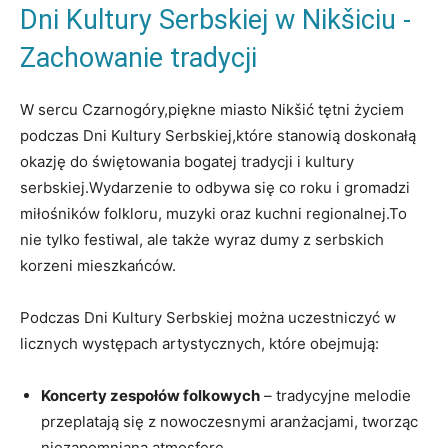
Dni Kultury Serbskiej w Nikšiciu -‍
Zachowanie ⁤tradycji
W sercu Czarnogóry,piękne miasto Nikšić tętni życiem
podczas Dni Kultury Serbskiej,które stanowią doskonałą
okazję ⁤do świętowania ⁤bogatej‍ tradycji i kultury​
serbskiej.Wydarzenie to odbywa się co roku i gromadzi
miłośników folkloru, muzyki‌ oraz kuchni regionalnej.To
nie‍ tylko festiwal, ale także ⁢wyraz dumy z ⁤serbskich
korzeni mieszkańców.
Podczas Dni ⁢Kultury ​Serbskiej można uczestniczyć w
licznych występach artystycznych, które ‌obejmują:
Koncerty zespołów ⁤folkowych
– tradycyjne melodie
przeplatają ⁣się z nowoczesnymi​ aranżacjami, tworząc⁢
niezapomnianą atmosferę.