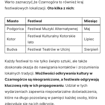
Warto​ zaznaczyć,że Czarnogóra⁤ to również kraj
festiwalowych⁢ lokalizacji.
Oto​ kilka ​z ‍nich:
Miasto
Festiwal
Miesiąc
Podgorica
Festiwal Muzyki Alternatywnej
Maj
Festiwal ‍Kulturalny⁤ Kotorskie
Kotor
Lipiec
lato
Budva
Festiwal Teatrów w ⁢Ulcinj
Sierpień
Każdy‌ festiwal ​to ⁢nie tylko święto sztuki, ale także​
doskonała okazja do nawiązania kontaktów i zrozumienia
lokalnych tradycji.​
Możliwości odkrywania‌ kultury w ​
Czarnogórze są ⁢nieograniczone, a festiwale odgrywają⁣
kluczową rolę w ich ⁤propagowaniu
. Udział w tych‍
wydarzeniach‌ zapewnia niepowtarzalne doświadczenia,
które na długo pozostaną‍ w pamięci każdej osoby, która
zdecyduje ‌się na ich odkrycie.