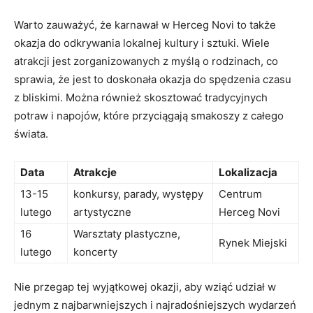
Warto ⁤zauważyć,​ że karnawał w Herceg Novi to⁢ także
okazja do⁢ odkrywania lokalnej kultury i sztuki. Wiele
atrakcji jest zorganizowanych z‌ myślą o rodzinach,‍ co
sprawia, że⁢ jest to doskonała okazja do⁣ spędzenia‌ czasu​
z​ bliskimi.​ Można również skosztować tradycyjnych
potraw i napojów, które przyciągają⁢ smakoszy z ‌całego
świata.
Data
Atrakcje
Lokalizacja
13-15
konkursy, parady,​ występy
Centrum⁣
lutego
artystyczne
Herceg ‍Novi
16⁣
Warsztaty⁣ plastyczne,
Rynek ⁣Miejski
lutego
koncerty
Nie przegap tej wyjątkowej okazji, aby⁢ wziąć‍ udział w
jednym z najbarwniejszych i‍ najradośniejszych ‌wydarzeń