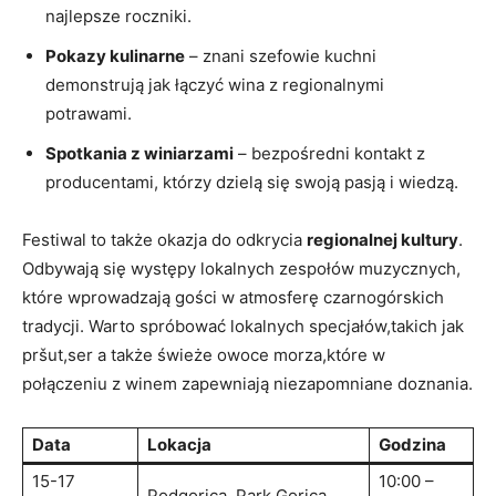
najlepsze roczniki.
Pokazy kulinarne
– ‌znani szefowie kuchni
demonstrują jak ⁤łączyć⁢ wina z regionalnymi
potrawami.
Spotkania z winiarzami
– bezpośredni kontakt z
producentami, którzy dzielą się swoją pasją ‍i⁣ wiedzą.
Festiwal to‍ także okazja do odkrycia⁣
regionalnej kultury
.
Odbywają się ⁣występy lokalnych ‌zespołów muzycznych,
które wprowadzają gości⁣ w atmosferę czarnogórskich⁢
tradycji. Warto spróbować lokalnych ​specjałów,takich jak
pršut,ser a także świeże owoce morza,które w‍
połączeniu z winem zapewniają niezapomniane doznania.
Data
Lokacja
Godzina
15-17
10:00 –
Podgorica, Park Gorica