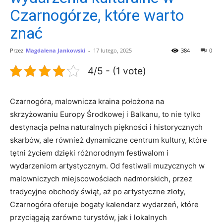
Czarnogórze, które warto
znać
Przez
Magdalena Jankowski
-
17 lutego, 2025
384
0
4/5 - (1 vote)
Czarnogóra, ​malownicza kraina‍ położona na⁢
skrzyżowaniu Europy Środkowej i Balkanu, to nie⁤ tylko⁣
destynacja ⁣pełna​ naturalnych piękności i historycznych⁣
skarbów, ale również dynamiczne centrum kultury, które
tętni życiem dzięki różnorodnym​ festiwalom ‍i
wydarzeniom artystycznym. Od festiwali​ muzycznych w
malowniczych miejscowościach nadmorskich,​ przez ​
tradycyjne ⁢obchody świąt,‌ aż ⁣po ⁣artystyczne zloty,
Czarnogóra oferuje bogaty ⁣kalendarz wydarzeń, które
przyciągają zarówno turystów, ‍jak⁢ i lokalnych⁤