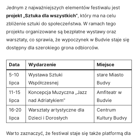
Jednym z najważniejszych elementów​ festiwalu jest
projekt „Sztuka dla wszystkich”
, który ma ‍na celu
zbliżenie sztuki ‌do społeczeństwa. W ramach tego
projektu organizowane są bezpłatne wystawy oraz
warsztaty, co sprawia, że wypoczynek w Budvie staje się
⁣dostępny⁣ dla szerokiego ⁣grona ​odbiorców.
Data
Wydarzenie
Miejsce
5-10
Wystawa Sztuki
stare Miasto
lipca
Współczesnej
⁤Budvy
11-15
Koncepcja Muzyczna‍ „Jazz
Amfiteatr w
‌lipca
nad Adriatykiem”
Budvie
16-20
Warsztaty artystyczne⁢ dla
Centrum
lipca
⁣Dzieci i Dorosłych
‌Kultury Budvy
Warto​ zaznaczyć, że⁣ festiwal staje ⁤się także ​platformą dla