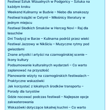
Festiwal Sztuk Wizualnych w Podgoricy – Sztuka ⁣na⁢
każdym kroku
Weekend Kulinarny w Budvie – Niebo dla smakoszy
Festiwal książki ‌w ⁢Cetynii – Miłośnicy literatury w
jednym miejscu
Festiwal Słodkich Smaków w Herceg Novi – Raj ⁣dla
łasuchów
Dni ‌Tradycji ⁤w​ Barze – Kulinarna⁣ podróż przez ‍wieki
Festiwal Jazzowy w Nikšiciu​ – Muzyczne rytmy ⁤pod
gwiazdami
Znane artystki i artyści na czarnogórskiej scenie –
Ikony‍ kultury
Podsumowanie kulturalnych ⁣wydarzeń – Co warto
zaplanować⁣ na przyszłość
Planowanie wizyty⁣ na czarnogórskich festiwalach –
Praktyczne wskazówki
Jak korzystać z lokalnych środków transportu –
Porady dla turystów
Gdzie nocować ​podczas festiwali – Najlepsze opcje
zakwaterowania
Wskazówki dotyczące ‍lokalnej kuchni – Co warto