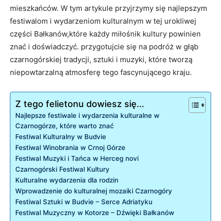
mieszkańców. W tym artykule ‍przyjrzymy się ⁢najlepszym
festiwalom⁢ i‍ wydarzeniom kulturalnym w tej urokliwej⁢
części Bałkanów,które każdy miłośnik kultury powinien
znać i doświadczyć. przygotujcie się na podróż w głąb
czarnogórskiej tradycji, sztuki i muzyki, które tworzą
niepowtarzalną ⁣atmosferę tego fascynującego⁣ kraju.
Z tego felietonu dowiesz się...
Najlepsze ​festiwale i ⁤wydarzenia⁤ kulturalne w
Czarnogórze, które warto znać
Festiwal Kulturalny w⁣ Budvie
Festiwal Winobrania​ w Crnoj Górze
Festiwal Muzyki i Tańca w Herceg novi
Czarnogórski‍ Festiwal ⁣Kultury
Kulturalne‍ wydarzenia dla rodzin
Wprowadzenie do ⁤kulturalnej ⁢mozaiki Czarnogóry
Festiwal Sztuki w⁢ Budvie – Serce Adriatyku
Festiwal Muzyczny w Kotorze – Dźwięki Bałkanów