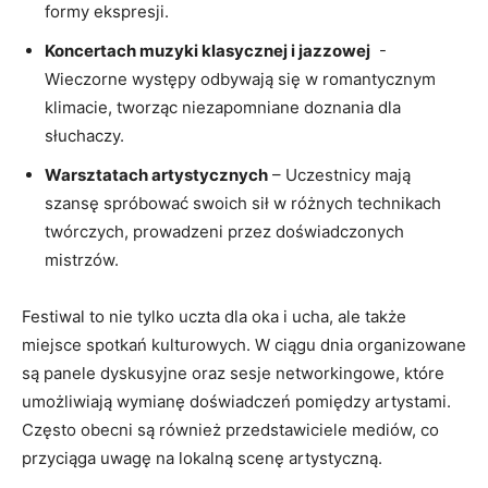
formy ekspresji.
Koncertach ⁣muzyki klasycznej i​ jazzowej
⁣ -⁤
Wieczorne występy ‍odbywają ‌się w​ romantycznym
klimacie, tworząc niezapomniane doznania dla
słuchaczy.
Warsztatach ⁤artystycznych
– ⁣Uczestnicy mają
szansę⁣ spróbować swoich sił ⁤w różnych‌ technikach
twórczych, prowadzeni przez doświadczonych
mistrzów.
Festiwal to nie tylko ‍uczta dla oka i ucha, ale ​także
miejsce spotkań ⁣kulturowych. W​ ciągu⁣ dnia ​organizowane
są panele dyskusyjne oraz sesje networkingowe, które
umożliwiają wymianę doświadczeń pomiędzy artystami. ​
Często obecni są⁣ również przedstawiciele ‍mediów,​ co
przyciąga uwagę na lokalną scenę artystyczną.