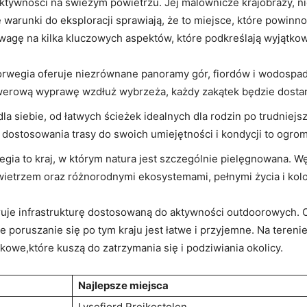
aktywności ⁤na świeżym powietrzu. Jej ‍malownicze krajobrazy, 
 warunki‍ do eksploracji sprawiają, że to miejsce, które ​powinno
uwagę na kilka kluczowych aspektów, które podkreślają wyjątkow
rwegia oferuje niezrównane panoramy gór,⁤ fiordów ​i wodospadó
a rowerową wyprawę wzdłuż‍ wybrzeża, każdy zakątek będzie dos
⁣dla siebie, od łatwych ścieżek idealnych dla rodzin po trudniej
stosowania trasy do swoich umiejętności i kondycji to⁣ ogrom
gia to kraj, w którym natura jest szczególnie pielęgnowana. Wę
wietrzem oraz różnorodnymi ekosystemami, pełnymi życia i kol
eruje infrastrukturę dostosowaną do aktywności outdoorowych
 poruszanie ⁣się po tym kraju jest łatwe⁤ i przyjemne. Na ⁤ter
we,które kuszą do zatrzymania‌ się​ i podziwiania okolicy.
Najlepsze‌ miejsca
Lysefjord,Preikestolen