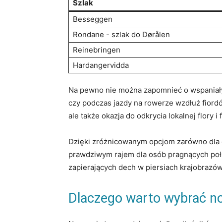
Szlak
Besseggen
Rondane -⁤ szlak do‍ Dørålen
Reinebringen
Hardangervidda
Na pewno ‌nie można zapomnieć o wspaniały
czy podczas jazdy na rowerze wzdłuż fiordów,
ale także ⁤okazja‌ do odkrycia lokalnej flory
Dzięki zróżnicowanym opcjom zarówno dla doś
prawdziwym rajem dla osób pragnących⁢ połą
zapierających dech w piersiach‍ krajobrazów
Dlaczego warto wybrać no