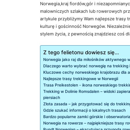
Norwegia,kraj fiordów,gór i niezapomnianyc
malowniczych szlakach lub rowerowych prz
artykule przybliżymy Wam najlepsze trasy t
kulturę i gościnność Norwegów.‌ Niezależni
stylem ‌życia, z pewnością znajdziesz coś d
Z tego felietonu dowiesz się...
Norwegia jako raj dla miłośników aktywnego 
Dlaczego warto wybrać norwegię na trekking 
Kluczowe cechy norweskiego krajobrazu dla 
Najlepsze trasy ‌trekkingowe w Norwegii
Trasa Preikestolen ⁣- ikona norweskiego trekk
Trekking ‍w Dolinie Romsdalen – widoki zapier
piersiach
Złota zasada – jak przygotować się do trekki
Gdzie szukać⁢ informacji o‌ lokalnych trasach
Bardzo popularne zamki górskie⁤ i obserwatori
Norwegia na rowerze – najpiękniejsze trasy 
Rundt Norwegian – ekscytująca przygoda ro