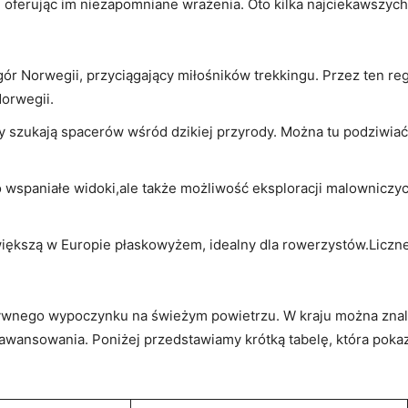
a, oferując im​ niezapomniane wrażenia. Oto kilka najciekawszyc
⁤ Norwegii, przyciągający ⁣miłośników trekkingu. Przez ⁢ten reg
Norwegii.
zy‍ szukają spacerów wśród dzikiej przyrody.​ Można tu podziwi
o wspaniałe ​widoki,ale także możliwość ​eksploracji malowniczyc
większą w Europie płaskowyżem, idealny ‌dla rowerzystów.Licz
tywnego wypoczynku na świeżym powietrzu. W kraju można ⁤znal
nsowania. Poniżej przedstawiamy krótką tabelę, która ⁤pokazuj