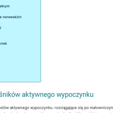
pełnym
ie norweskich
i
zynek
łośników aktywnego ​wypoczynku
astów aktywnego wypoczynku. rozciągające się‍ po‌ malowniczym 