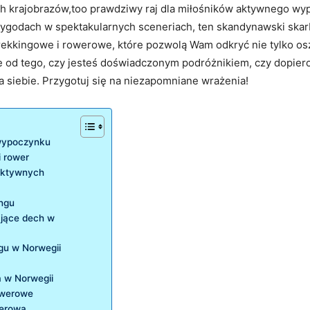
h​ krajobrazów,too prawdziwy raj dla miłośników aktywnego wypo
ygodach w spektakularnych sceneriach, ten skandynawski skar
rekkingowe i rowerowe, które pozwolą Wam odkryć nie tylko osz
e ⁤od tego, ‌czy ⁤jesteś doświadczonym podróżnikiem, ‍czy dopi
la siebie. Przygotuj się na niezapomniane wrażenia!
​wypoczynku
i rower
aktywnych
ingu
ające dech w
ngu w Norwegii
a w Norwegii
rowerowe
werowa