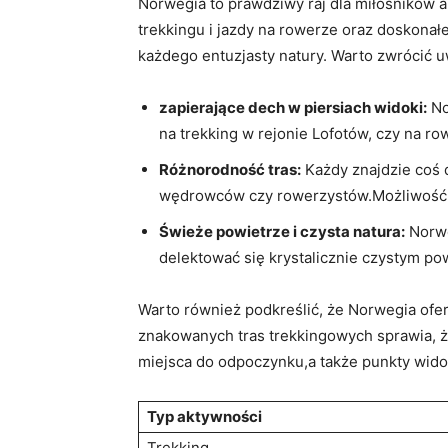
Norwegia‍ to prawdziwy raj dla⁣ miłośników 
trekkingu i⁢ jazdy na‌ rowerze oraz doskonałe
każdego entuzjasty natury. ⁤Warto zwrócić 
zapierające dech w‍ piersiach widoki:
No
na‍ trekking w rejonie ‍Lofotów,​ czy n
Różnorodność tras:
Każdy znajdzie ‍coś 
‌wędrowców czy rowerzystów.Możliwość do
Świeże powietrze i⁤ czysta ​natura:
Norwe
delektować się krystalicznie czystym po
Warto również podkreślić, że Norwegia of
znakowanych tras trekkingowych sprawia, że
miejsca do odpoczynku,a także punkty widoko
Typ aktywności
Trekking