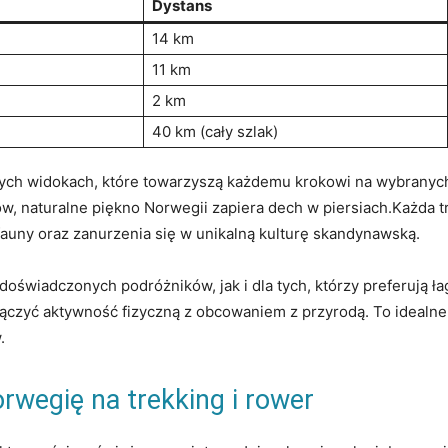
Dystans
14 km
11 km
2 km
40 km (cały szlak)
ch widokach, które towarzyszą każdemu ‍krokowi​ na wybranych
 naturalne piękno Norwegii zapiera⁣ dech w piersiach.Każda trasa
 i fauny oraz zanurzenia się w unikalną kulturę skandynawską.
wiadczonych ‌podróżników, jak i dla tych, którzy ⁤preferują ła
czyć aktywność fizyczną z obcowaniem z przyrodą. To‍ idealne
.
rwegię na trekking i rower