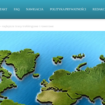
TAKT
FAQ
NAWIGACJA
POLITYKA PRYWATNOŚCI
REDAKC
– najlepsze trasy trekkingowe i rowerowe