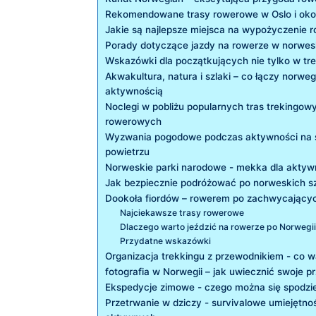
Rekomendowane trasy rowerowe w Oslo i oko
Jakie są najlepsze miejsca na wypożyczenie 
Porady dotyczące jazdy na rowerze w norwe
Wskazówki dla początkujących nie tylko w tr
Akwakultura,​ natura i szlaki – co łączy norweg
aktywnością
Noclegi w pobliżu popularnych tras trekingowy
rowerowych
Wyzwania pogodowe podczas aktywności na
powietrzu
Norweskie parki narodowe ‌- mekka ​dla‍ akty
Jak⁢ bezpiecznie‌ podróżować po norweskich s
Dookoła fiordów – rowerem po zachwycający
Najciekawsze trasy rowerowe
Dlaczego ⁢warto jeździć ‌na rowerze po Norwegi
Przydatne wskazówki
Organizacja trekkingu⁤ z przewodnikiem ‌- co 
fotografia w Norwegii – jak uwiecznić swoje p
Ekspedycje zimowe ‍- czego można się spodz
Przetrwanie w dziczy ⁤- survivalowe umiejętnoś