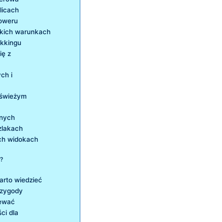
licach
roweru
skich warunkach
ekkingu
ię z
ch i
 świeżym
wnych
zlakach
ch widokach
i?
warto wiedzieć
rzygody
iewać
ci dla