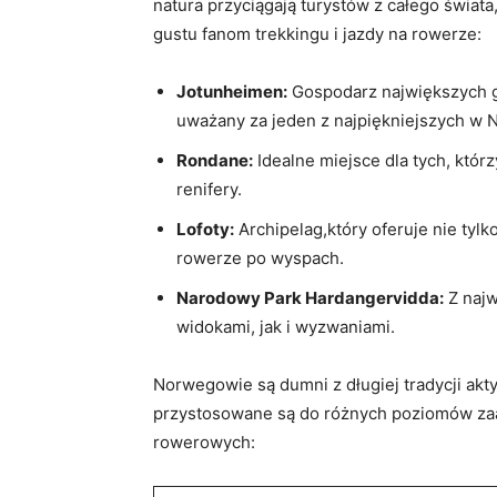
natura przyciągają turystów z ‌całego świat
gustu fanom trekkingu i⁣ jazdy na rowerze:
Jotunheimen:
Gospodarz największych gór
uważany za ​jeden z najpiękniejszych ​w 
Rondane:
Idealne miejsce dla tych, któr
renifery.
Lofoty:
Archipelag,który oferuje nie tylk
rowerze po wyspach.
Narodowy Park Hardangervidda:
⁤Z naj
widokami, jak i wyzwaniami.
Norwegowie są dumni z długiej tradycji ak
przystosowane są do różnych poziomów zaawa
rowerowych: