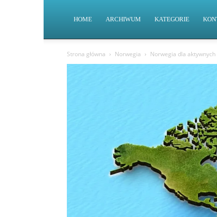
HOME
ARCHIWUM
KATEGORIE
KON
Strona główna
Norwegia
Norwegia dla aktywnych 