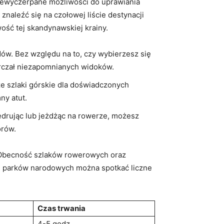
niewyczerpane możliwości do ⁢uprawiania
 znaleźć się na czołowej liście ​destynacji
ość tej skandynawskiej krainy.
w. Bez‌ względu na to, czy⁢ wybierzesz się
tarczał niezapomnianych widoków.
sze szlaki górskie dla doświadczonych
ny atut.
drując lub jeżdżąc na​ rowerze, możesz
orów.
. Obecność szlaków rowerowych oraz
enie parków narodowych można spotkać liczne
Czas trwania
4-5 godz.