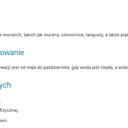
morskich, takich jak mureny, ośmiornice, langusty, a także pię
kowanie
cji jest od maja do października, gdy woda jest ciepła, a wid
cych
.
fizycznej.
rem.