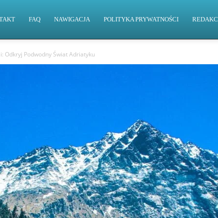
TAKT
FAQ
NAWIGACJA
POLITYKA PRYWATNOŚCI
REDAKC
: Odkryj Podwodny Świat Adriatyku