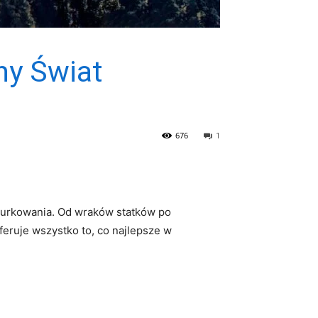
ny Świat
676
1
 nurkowania. Od wraków statków po
feruje wszystko to, co najlepsze w