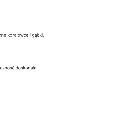
kne koralowce i gąbki.
oczność doskonała.