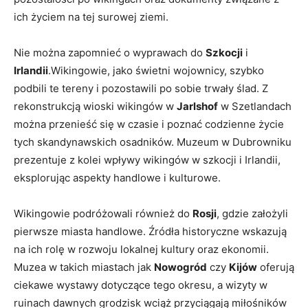
ich życiem na tej surowej ziemi.
Nie można zapomnieć o wyprawach do
Szkocji
i
Irlandii
.Wikingowie, jako świetni wojownicy, szybko
podbili te tereny i pozostawili po sobie trwały ślad. Z
rekonstrukcją wioski wikingów w
Jarlshof
w Szetlandach
można przenieść się w czasie i poznać codzienne życie
tych skandynawskich osadników. Muzeum w Dubrowniku
prezentuje z kolei wpływy wikingów w szkocji i Irlandii,
eksplorując aspekty handlowe i kulturowe.
Wikingowie podróżowali również do
Rosji
, gdzie założyli
pierwsze miasta handlowe. Źródła historyczne wskazują
na ich rolę w rozwoju lokalnej kultury oraz ekonomii.
Muzea w takich miastach jak
Nowogród
czy
Kijów
oferują
ciekawe wystawy dotyczące tego okresu, a wizyty w
ruinach dawnych grodzisk wciąż przyciągają miłośników