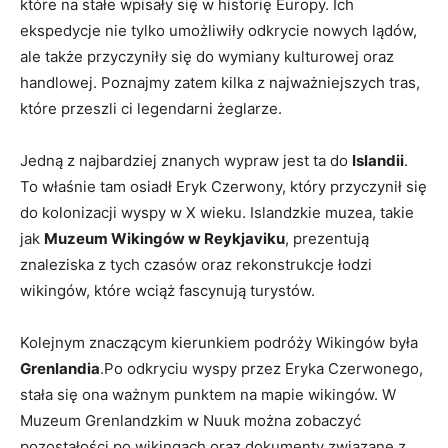
które na stałe wpisały się w historię Europy. Ich
ekspedycje nie tylko umożliwiły odkrycie nowych lądów,
ale także przyczyniły się do wymiany kulturowej oraz
handlowej. Poznajmy zatem kilka z najważniejszych tras,
które przeszli ci legendarni żeglarze.
Jedną z najbardziej znanych wypraw jest ta do
Islandii
.
To właśnie tam osiadł Eryk Czerwony, który przyczynił się
do kolonizacji wyspy w X wieku. Islandzkie muzea, takie
jak
Muzeum Wikingów w Reykjaviku
, prezentują
znaleziska z tych czasów oraz rekonstrukcje łodzi
wikingów, które wciąż fascynują turystów.
Kolejnym znaczącym kierunkiem podróży Wikingów była
Grenlandia
.Po odkryciu wyspy przez Eryka Czerwonego,
stała się ona ważnym punktem na mapie wikingów. W
Muzeum Grenlandzkim w Nuuk można zobaczyć
pozostałości po wikingach oraz dokumenty związane z