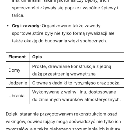
instrumentami, takimi jak lutnia czy bębny, a ich
społeczności zżywały się poprzez wspólne śpiewy i
tańce.
Gry i zawody:
Organizowano także zawody
sportowe,które były nie tylko formą rywalizacji,ale
także okazją do budowania więzi społecznych.
Element
Opis
Proste, drewniane konstrukcje z jedną
Domy
dużą przestrzenią wewnętrzną.
Jedzenie
Główne składniki to ryby,mięso oraz zboża.
Wykonywane z wełny i lnu, dostosowane
Ubrania
do zmiennych warunków atmosferycznych.
Dzięki starannie przygotowanym rekonstrukcjom osad
wikingów, odwiedzający mogą doświadczyć nie tylko ich
zwyczajów, ale także głębszego zrozumienia ich kultury.