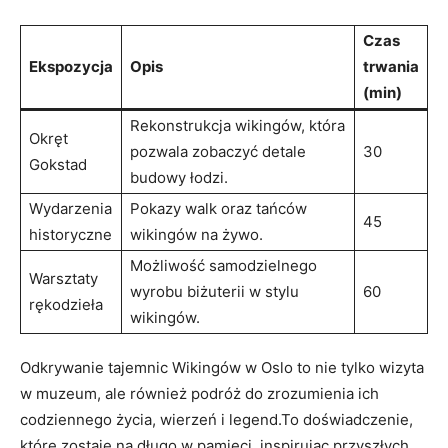
Czas
Ekspozycja
Opis
trwania
(min)
Rekonstrukcja wikingów, która
Okręt
pozwala zobaczyć detale
30
Gokstad
budowy łodzi.
Wydarzenia
Pokazy walk oraz tańców
45
historyczne
wikingów na żywo.
Możliwość samodzielnego
Warsztaty
wyrobu biżuterii w stylu
60
rękodzieła
wikingów.
Odkrywanie tajemnic Wikingów w Oslo to nie tylko wizyta
w muzeum, ale również podróż do zrozumienia ich
codziennego życia, wierzeń i legend.To doświadczenie,
które zostaje na długo w pamięci, inspirując przyszłych