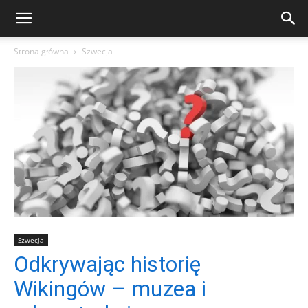
Strona główna
Szwecja
Szwecja
Odkrywając historię
Wikingów – muzea i