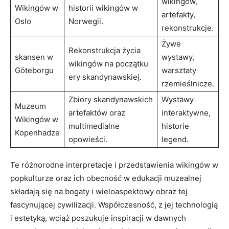
wikingów,
Wikingów w
historii wikingów w
artefakty,
Oslo
Norwegii.
rekonstrukcje.
Żywe
Rekonstrukcja życia
skansen w
wystawy,
wikingów na początku
Göteborgu
warsztaty
ery skandynawskiej.
rzemieślnicze.
Zbiory skandynawskich
Wystawy
Muzeum
artefaktów oraz
interaktywne,
Wikingów w
multimedialne
historie
Kopenhadze
opowieści.
legend.
Te różnorodne interpretacje i przedstawienia wikingów w
popkulturze oraz ich obecność w edukacji muzealnej
składają się na bogaty i wieloaspektowy obraz tej
fascynującej cywilizacji. Współczesność, z jej technologią
i estetyką, wciąż poszukuje inspiracji w dawnych