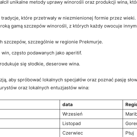
tałcił unikalne metody uprawy winorośli oraz⁤ produkcji wina, kt
tradycje, które przetrwały w niezmienionej formie przez wieki
eroką gamą szczepów winorośli, z których każdy owocuje​ inny
ych szczepów, szczególnie w regionie Prekmurje.
win, często ​podawanych jako aperitif.
rodukuje się słodkie, deserowe wina.
azją, aby spróbować lokalnych specjałów oraz poznać pasję sło
turystów oraz lokalnych entuzjastów ‍wina:
data
Regi
Wrzesień
Marib
Listopad
Gore
Czerwiec
Ptuj