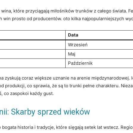
i wina, które przyciągają miłośników trunków z całego świata. Fe
h win prosto od producentów. ‍oto kilka najpopularniejszych wy
Data
Wrzesień
Maj
Październik
a zyskują coraz większe uznanie na arenie międzynarodowej. I
 produkcji, co sprawia, że są to trunki pełne⁣ charakteru. Niez
oś, co zaspokoi każdy gust.
enii: Skarby sprzed wieków
 ​bogata⁣ historia i tradycje, które sięgają setek lat wstecz. R