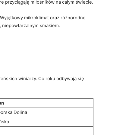
óre przyciągają ‌miłośników na całym świecie.
. Wyjątkowy mikroklimat oraz różnorodne
m, niepowtarzalnym smakiem.
weńskich winiarzy. Co roku odbywają się
on
orska Dolina
ńska