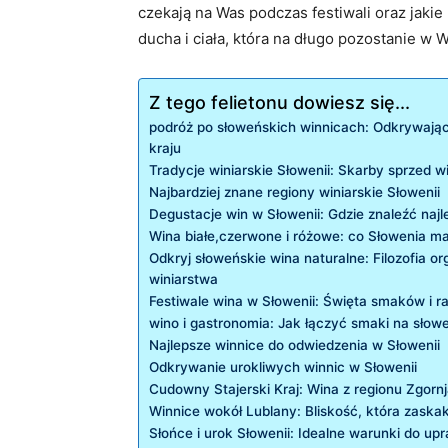
czekają na Was ⁣podczas festiwali oraz⁢ jakie
ducha i ciała, która na długo pozostanie w 
Z tego felietonu dowiesz się...
podróż po słoweńskich winnicach: Odkrywając
kraju
Tradycje​ winiarskie Słowenii: Skarby sprzed 
Najbardziej znane regiony winiarskie Słowenii
Degustacje win w Słowenii: Gdzie znaleźć najl
Wina białe,czerwone i różowe: co Słowenia ma
Odkryj słoweńskie wina naturalne: Filozofia or
winiarstwa
Festiwale wina w Słowenii: Święta smaków i r
wino i gastronomia: Jak‍ łączyć smaki na słow
Najlepsze winnice do odwiedzenia w Słowenii
Odkrywanie urokliwych winnic​ w Słowenii
Cudowny Stajerski ⁤Kraj: Wina z regionu Zgornj
Winnice wokół Lublany: Bliskość, która zaska
Słońce i urok Słowenii: Idealne warunki do up