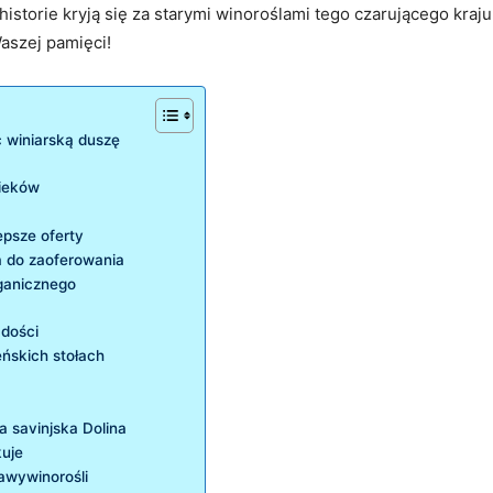
 ⁣historie kryją się za starymi winoroślami tego czarującego kraj
Waszej pamięci!
 ​winiarską duszę
wieków
epsze oferty
 do‌ zaoferowania
ganicznego ​
adości
eńskich stołach
a savinjska Dolina
kuje
rawywinorośli