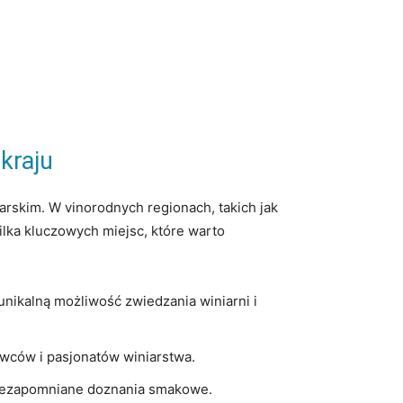
kraju
arskim. W vinorodnych regionach, takich jak
 kilka kluczowych miejsc, które warto
unikalną możliwość⁤ zwiedzania ​winiarni i
ców ⁣i pasjonatów​ winiarstwa.
c niezapomniane doznania smakowe.