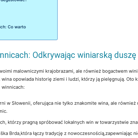
ch:⁤ Co warto
nicach: Odkrywając ​winiarską duszę 
o swoimi malowniczymi krajobrazami, ale również bogactwem wini
k wina opowiada historię ziemi i ludzi, którzy ją pielęgnują. Oto
 winnicach:
ni w Słowenii, oferująca​ nie tylko znakomite wina, ale również 
nic.
ych, którzy pragną spróbować lokalnych win w towarzystwie znaw
riška ‍Brda,która łączy tradycję z‍ nowoczesnością,zapewniają