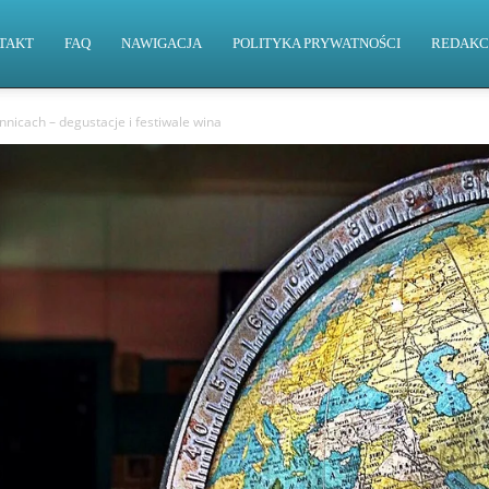
TAKT
FAQ
NAWIGACJA
POLITYKA PRYWATNOŚCI
REDAKC
nicach – degustacje i festiwale wina