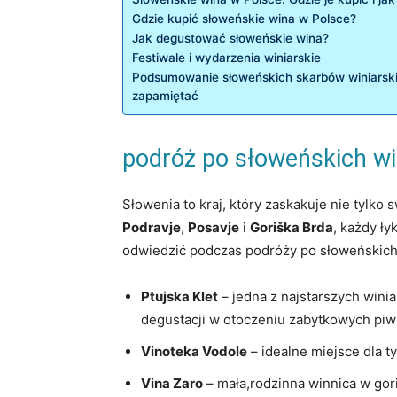
Gdzie kupić‌ słoweńskie wina w Polsce?
Jak degustować słoweńskie wina?
Festiwale⁢ i wydarzenia ‍winiarskie
Podsumowanie‌ słoweńskich skarbów winiarski
zapamiętać
podróż po słoweńskich win
Słowenia to kraj, który zaskakuje nie tylk
Podravje
,
Posavje
i
Goriška Brda
, każdy ły
odwiedzić podczas podróży po słoweńskich
Ptujska Klet
– jedna z najstarszych winiar
degustacji w otoczeniu zabytkowych piw
Vinoteka Vodole
– idealne miejsce dla t
Vina Zaro
– mała,rodzinna ‍winnica w go