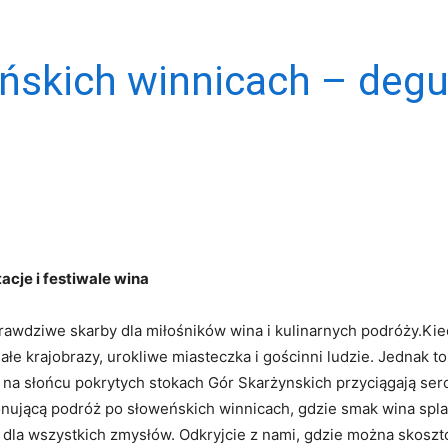
skich winnicach – degus
cje i festiwale wina
prawdziwe skarby dla miłośników wina i kulinarnych podróży.Ki
łe krajobrazy, urokliwe miasteczka i gościnni ludzie. Jednak to
na słońcu pokrytych stokach Gór Skarżynskich przyciągają serca
ującą podróż po słoweńskich winnicach, gdzie smak‍ wina splata 
la wszystkich zmysłów. Odkryjcie z nami, gdzie można skosztow