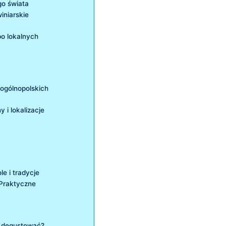
go świata
iniarskie
po lokalnych
w ogólnopolskich
 i lokalizacje
⁢ i tradycje
 Praktyczne
ak degustować?