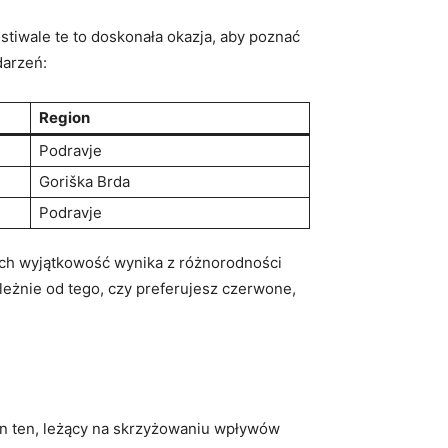
stiwale te ⁢to doskonała okazja, aby poznać
darzeń:
Region
Podravje
Goriška Brda
Podravje
ch wyjątkowość wynika ⁢z różnorodności
ależnie od tego, czy preferujesz ⁤czerwone,
egion ten, leżący na skrzyżowaniu wpływów