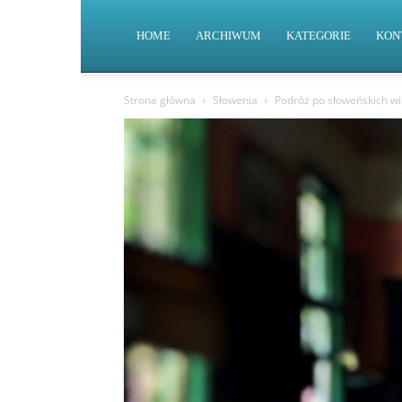
HOME
ARCHIWUM
KATEGORIE
KON
Strona główna
Słowenia
Podróż po słoweńskich win