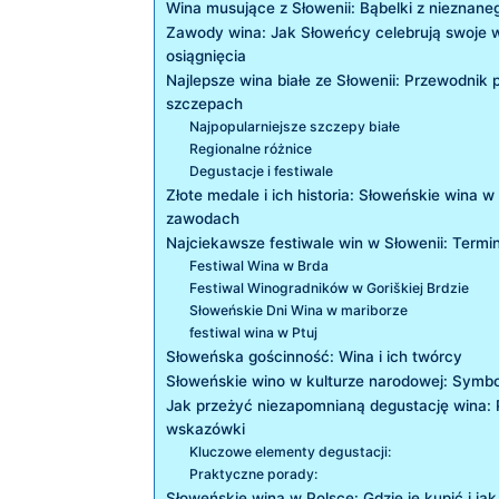
Wina ⁣musujące z Słowenii: Bąbelki z nieznane
Zawody wina: Jak Słoweńcy celebrują swoje w
osiągnięcia
Najlepsze wina białe ze Słowenii: Przewodnik 
szczepach
Najpopularniejsze szczepy białe
Regionalne różnice
Degustacje i festiwale
Złote medale⁣ i ich historia:⁢ Słoweńskie wina 
zawodach
Najciekawsze festiwale win⁤ w Słowenii: Terminy
Festiwal Wina w Brda
Festiwal Winogradników w Goriškiej Brdzie
Słoweńskie Dni Wina w mariborze
festiwal wina⁣ w Ptuj
Słoweńska gościnność: Wina i ich twórcy
Słoweńskie wino w kulturze narodowej: Symbole
Jak przeżyć niezapomnianą degustację ​wina:
wskazówki
Kluczowe elementy degustacji:
Praktyczne porady: ⁤
Słoweńskie wina w Polsce: Gdzie je kupić i j