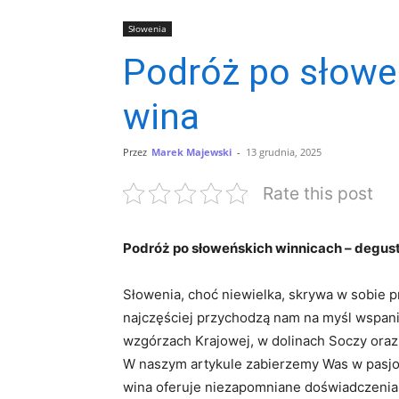
Słowenia
Podróż po słoweń
wina
Przez
Marek Majewski
-
13 grudnia, 2025
Rate this post
Podróż po słoweńskich winnicach – degusta
Słowenia, choć niewielka, skrywa w sobie‍ 
najczęściej przychodzą nam na myśl ⁢wspania
wzgórzach Krajowej, w dolinach‌ Soczy oraz 
W⁤ naszym ⁢artykule zabierzemy Was w pasjon
wina oferuje niezapomniane doświadczenia d