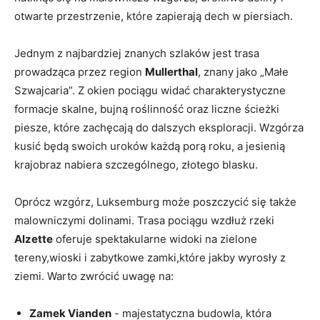
otwarte przestrzenie, ‍które zapierają dech w piersiach.
Jednym z‍ najbardziej ⁣znanych szlaków jest​ trasa
prowadząca przez region‌
Mullerthal
, znany jako „Małe
Szwajcaria”. Z okien pociągu widać charakterystyczne
formacje skalne, bujną roślinność oraz liczne ⁣ścieżki
piesze, które‌ zachęcają do dalszych‌ eksploracji. Wzgórza
kusić będą ⁤swoich uroków każdą porą roku, ​a⁣ jesienią ​
krajobraz ​nabiera szczególnego, złotego ⁢blasku.
Oprócz wzgórz, Luksemburg może⁣ poszczycić się także
malowniczymi dolinami. Trasa pociągu wzdłuż rzeki
Alzette
oferuje ‍spektakularne widoki na zielone
tereny,wioski i zabytkowe zamki,które jakby​ wyrosły z
ziemi. Warto zwrócić uwagę na:
Zamek​ Vianden
⁢- majestatyczna‌ budowla, która