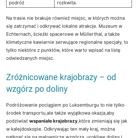
podróż
rozkwita.
Na trasie nie brakuje również miejsc, w których można
się zatrzymać⁢ i odkrywać lokalne atrakcje. ⁣Muzeum ⁤w
Echternach, ścieżki spacerowe ⁣w Müllerthal, a także
klimatyczne kawiarnie serwujące regionalne specjały, to
tylko niektóre ‌z punktów, ⁢które warto wpisać na ‍listę
odwiedzanych ⁢miejsc.
Zróżnicowane krajobrazy – od
wzgórz po doliny
Podróżowanie pociągiem po Luksemburgu to⁤ nie ‍tylko
środek transportu,ale także ‍wyjątkowa okazja,aby
podziwiać
wspaniałe krajobrazy
,które zmieniają się ⁢jak
w kalejdoskopie. Odkrywając ten ⁤mały kraj, można
natknąć ⁢się na ‌malownicze wzgórza, urokliwe doliny i