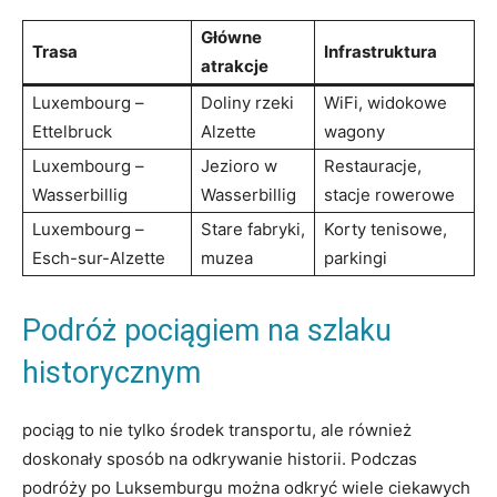
Główne
Trasa
Infrastruktura
atrakcje
Luxembourg⁢ –
Doliny rzeki
WiFi, widokowe
Ettelbruck
Alzette
wagony
Luxembourg –
Jezioro w
Restauracje,
Wasserbillig
‌Wasserbillig
stacje rowerowe
Luxembourg –
Stare fabryki,
Korty ​tenisowe,
Esch-sur-Alzette
muzea
parkingi
Podróż pociągiem na ‍szlaku
historycznym
pociąg⁣ to⁢ nie tylko środek transportu, ​ale również⁣
doskonały sposób na odkrywanie historii. Podczas
podróży po Luksemburgu można odkryć wiele ciekawych