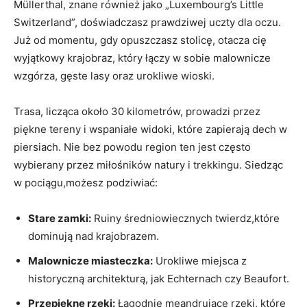
Müllerthal, znane również jako „Luxembourg’s ⁣Little
Switzerland”, doświadczasz prawdziwej ‍uczty dla oczu.
Już od‍ momentu, gdy opuszczasz stolicę,‍ otacza cię
wyjątkowy krajobraz, który łączy w sobie​ malownicze
wzgórza, ​gęste lasy oraz urokliwe wioski.
Trasa, licząca ⁤około 30 kilometrów, prowadzi przez
piękne​ tereny i wspaniałe widoki, które ⁢zapierają dech w
⁤piersiach. Nie bez powodu⁣ region ⁢ten jest często
wybierany przez miłośników natury i trekkingu. Siedząc
w pociągu,możesz podziwiać:
Stare zamki:
​Ruiny średniowiecznych ‌twierdz,które
dominują nad krajobrazem.
Malownicze miasteczka:
Urokliwe miejsca z
historyczną ⁢architekturą, jak Echternach czy Beaufort.
Przepiękne rzeki:
Łagodnie meandrujące ‍rzeki, które‍