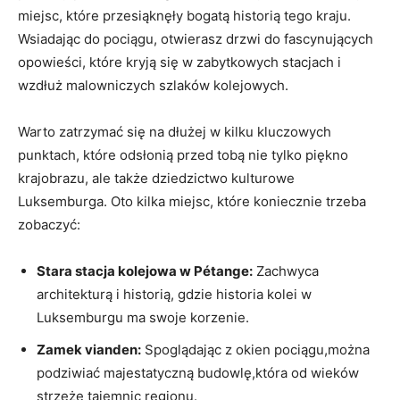
miejsc, które przesiąknęły‌ bogatą historią tego ⁤kraju.⁤
Wsiadając do pociągu, otwierasz drzwi do fascynujących
opowieści, które kryją się w zabytkowych stacjach ⁤i
⁣wzdłuż malowniczych szlaków kolejowych.
Warto zatrzymać się ⁣na dłużej ⁣w ​kilku kluczowych⁤
punktach, które odsłonią⁢ przed tobą nie⁢ tylko piękno
krajobrazu, ale także dziedzictwo kulturowe
Luksemburga. Oto kilka miejsc, które koniecznie trzeba
zobaczyć:
Stara stacja kolejowa‌ w Pétange:
Zachwyca
architekturą i historią, gdzie ⁢historia ‍kolei w
Luksemburgu‌ ma⁢ swoje korzenie.
Zamek vianden:
‍Spoglądając z ⁤okien pociągu,można
podziwiać majestatyczną budowlę,która⁣ od wieków
strzeże tajemnic ⁢regionu.