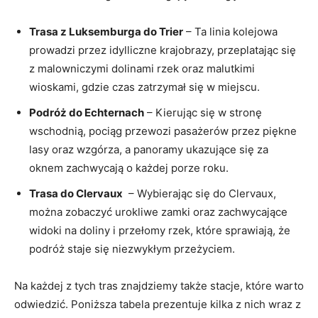
Trasa z ‌Luksemburga do⁢ Trier
– ⁢Ta linia kolejowa
prowadzi przez idylliczne krajobrazy, przeplatając się
z⁣ malowniczymi ‌dolinami rzek oraz malutkimi
wioskami, gdzie czas zatrzymał się w miejscu.
Podróż‌ do Echternach
– Kierując się w stronę
wschodnią, pociąg przewozi‍ pasażerów przez ‌piękne
lasy oraz ⁣wzgórza, ‍a panoramy ukazujące się⁢ za
oknem zachwycają o każdej porze roku.
Trasa do Clervaux
⁢ – Wybierając się do Clervaux,
można zobaczyć urokliwe zamki oraz zachwycające
widoki na doliny‍ i ‍przełomy​ rzek, które sprawiają,⁢ że ​
podróż staje⁤ się niezwykłym‌ przeżyciem.
Na każdej z tych tras‌ znajdziemy także stacje, które warto
odwiedzić. Poniższa tabela prezentuje ‌kilka z ⁣nich wraz z