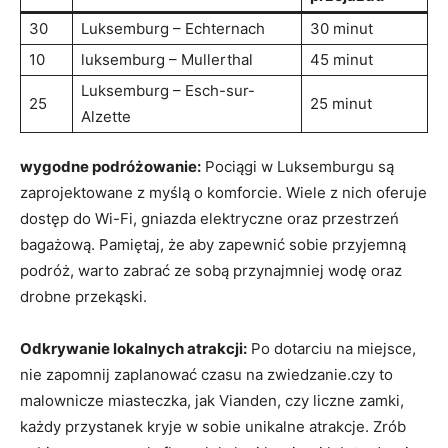
30
Luksemburg – ​Echternach
30⁤ minut
10
luksemburg‌ – Mullerthal
45 minut
Luksemburg – Esch-sur-
25
25 ​minut
Alzette
wygodne podróżowanie:
Pociągi w Luksemburgu‍ są
zaprojektowane z myślą o komforcie. Wiele ‌z nich oferuje
dostęp do Wi-Fi, ​gniazda elektryczne ⁣oraz przestrzeń
bagażową. Pamiętaj, że aby zapewnić‌ sobie przyjemną
podróż, ​warto zabrać ze sobą przynajmniej wodę⁣ oraz
drobne przekąski.
Odkrywanie​ lokalnych atrakcji:
Po dotarciu na miejsce,
nie⁤ zapomnij zaplanować ​czasu na zwiedzanie.czy to⁢
malownicze miasteczka, jak Vianden, ‍czy liczne⁣ zamki,
każdy przystanek ​kryje w sobie unikalne atrakcje. Zrób