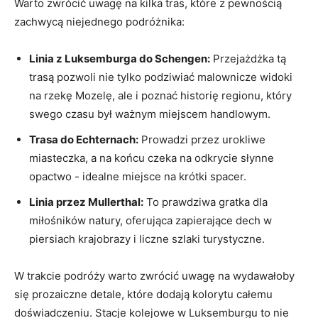
Warto zwrócić uwagę na kilka ⁣tras, które z pewnością
zachwycą niejednego podróżnika:
Linia z Luksemburga do Schengen:
Przejażdżka tą
trasą pozwoli ⁣nie tylko podziwiać malownicze widoki
na rzekę Mozelę, ale i poznać historię regionu, który
swego​ czasu był ⁣ważnym miejscem handlowym.
Trasa ‌do ⁣Echternach:
Prowadzi przez urokliwe
⁤miasteczka, ‌a‌ na końcu czeka‌ na odkrycie słynne⁣
opactwo ⁢- idealne miejsce na krótki spacer.
Linia przez Mullerthal:
To prawdziwa gratka dla
miłośników natury, oferująca zapierające dech w
piersiach⁣ krajobrazy i liczne ⁣szlaki turystyczne.
W‌ trakcie podróży warto zwrócić uwagę na wydawałoby‍
się prozaiczne detale, które dodają kolorytu całemu
doświadczeniu. Stacje kolejowe w Luksemburgu to nie