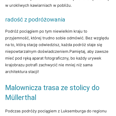
w urokliwych ‍kawiarniach w ‍pobliżu.
radość z⁤ podróżowania
Podróż ⁤pociągiem po tym niewielkim kraju to
przyjemność, ‍której trudno sobie​ odmówić. Bez względu
na to, którą stację odwiedzisz, każda podróż staje się​
niepowtarzalnym doświadczeniem.Pamiętaj, aby zawsze
mieć‍ pod​ ręką aparat fotograficzny, ‍bo każdy⁣ urywek
krajobrazu potrafi zachwycić nie mniej ‌niż sama
architektura ⁤stacji!
Malownicza trasa ze stolicy ‌do​
Müllerthal
Podczas podróży ⁢pociągiem z Luksemburga do‍ regionu