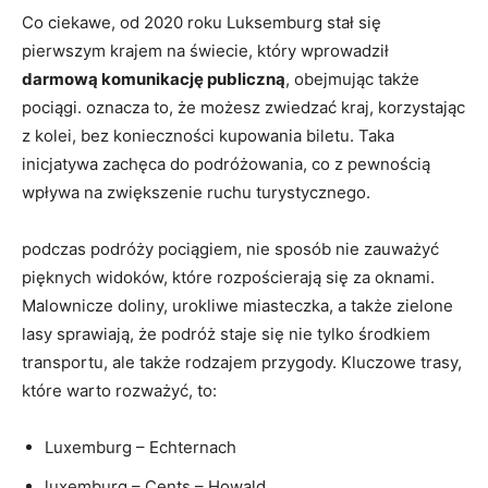
Co ciekawe, od 2020 roku Luksemburg stał się
pierwszym krajem na świecie, który ⁤wprowadził​
darmową komunikację ⁤publiczną
, obejmując także​
pociągi. oznacza to, ⁣że możesz zwiedzać kraj, korzystając
z ⁢kolei, bez konieczności kupowania biletu. Taka⁢
inicjatywa zachęca do⁢ podróżowania, co z pewnością
wpływa na zwiększenie ⁢ruchu turystycznego.
podczas podróży pociągiem, nie ⁣sposób nie zauważyć
pięknych widoków,⁢ które rozpościerają się za oknami.
Malownicze ⁤doliny, urokliwe miasteczka,‍ a ⁢także zielone
lasy sprawiają, ⁢że‌ podróż staje się nie‍ tylko⁣ środkiem
transportu,⁤ ale także ‍rodzajem przygody.​ Kluczowe trasy,
które warto rozważyć, to:
Luxemburg ⁣– Echternach
luxemburg – Cents – Howald