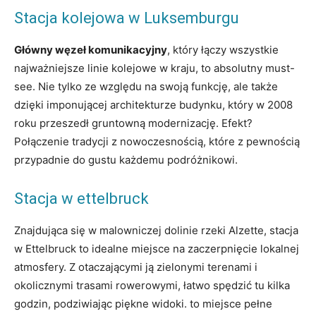
Stacja kolejowa w‌ Luksemburgu
Główny węzeł ​komunikacyjny
, który łączy wszystkie⁤
najważniejsze linie kolejowe w kraju, ⁣to absolutny must-
see. Nie tylko ⁢ze względu na⁣ swoją‌ funkcję, ale także
‍dzięki imponującej architekturze budynku, który w 2008
roku przeszedł gruntowną⁤ modernizację. ‌Efekt?
Połączenie ⁤tradycji ⁢z⁤ nowoczesnością, które z pewnością
przypadnie do gustu każdemu⁢ podróżnikowi.
Stacja w‍ ettelbruck
Znajdująca się‍ w malowniczej dolinie rzeki ‌Alzette,‌ stacja
w‌ Ettelbruck to idealne miejsce na zaczerpnięcie⁢ lokalnej
atmosfery. Z otaczającymi ją zielonymi terenami i
⁢okolicznymi⁢ trasami⁤ rowerowymi, łatwo⁢ spędzić tu kilka
godzin, podziwiając piękne widoki. to miejsce pełne