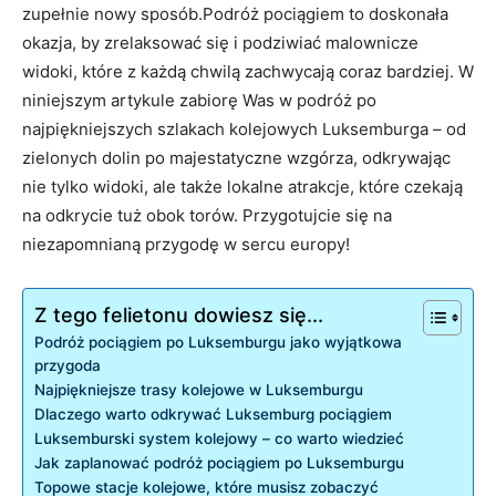
zupełnie nowy⁣ sposób.Podróż pociągiem to doskonała
okazja, by zrelaksować⁣ się i podziwiać ⁣malownicze
widoki, które z każdą chwilą⁤ zachwycają coraz‌ bardziej. W
niniejszym artykule⁢ zabiorę Was w podróż po
najpiękniejszych ⁣szlakach kolejowych Luksemburga – od
‍zielonych dolin po⁣ majestatyczne wzgórza, odkrywając
nie tylko‍ widoki, ale także⁤ lokalne atrakcje, które czekają
‍na odkrycie tuż obok torów.‌ Przygotujcie⁤ się na‌
niezapomnianą przygodę w sercu europy!
Z tego felietonu dowiesz się...
Podróż pociągiem po Luksemburgu jako wyjątkowa
‍przygoda
Najpiękniejsze trasy kolejowe w Luksemburgu
Dlaczego warto odkrywać Luksemburg pociągiem
Luksemburski system kolejowy ‌– co warto wiedzieć
Jak zaplanować podróż​ pociągiem ​po Luksemburgu
Topowe stacje kolejowe, które ‍musisz⁤ zobaczyć