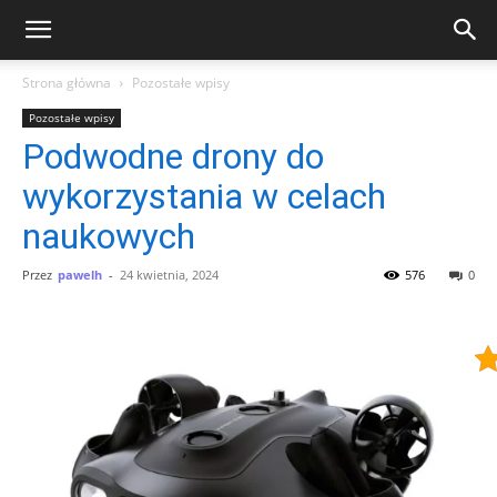
Strona główna
Pozostałe wpisy
Pozostałe wpisy
Podwodne drony do
wykorzystania w celach
naukowych
Przez
pawelh
-
24 kwietnia, 2024
576
0