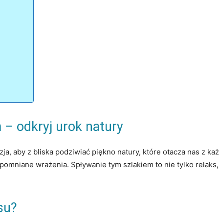
 – odkryj urok natury
a, aby z bliska podziwiać piękno natury, które otacza nas z każd
mniane wrażenia.⁣ Spływanie tym szlakiem⁤ to nie tylko relaks
su?