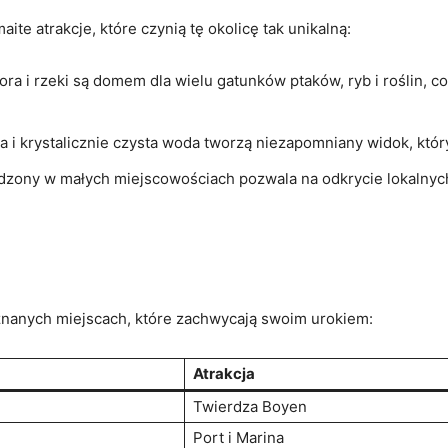
te atrakcje, które czynią tę okolicę tak unikalną:
ora i‌ rzeki są domem​ dla wielu ⁤gatunków ptaków, ⁤ryb i roślin,
 i krystalicznie czysta ⁤woda tworzą niezapomniany widok, któr
zony ⁣w małych ⁢miejscowościach pozwala⁣ na odkrycie​ lokalnych
 znanych⁣ miejscach, które zachwycają swoim urokiem:
Atrakcja
Twierdza Boyen
Port i Marina