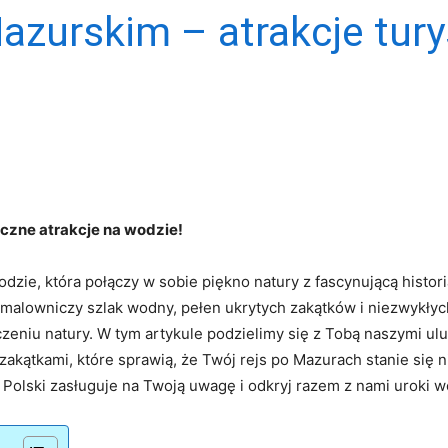
azurskim – atrakcje tur
yczne atrakcje na wodzie!
ie, ⁣która połączy w​ sobie piękno ​natury z fascynującą historią
n malowniczy szlak wodny, pełen ukrytych zakątków⁣ i niezwykły
czeniu natury.‍ W tym artykule podzielimy się z Tobą naszymi u
akątkami, które sprawią, że Twój rejs ⁣po Mazurach stanie‌ si
n Polski zasługuje na Twoją uwagę⁤ i odkryj razem‍ z nami uroki 