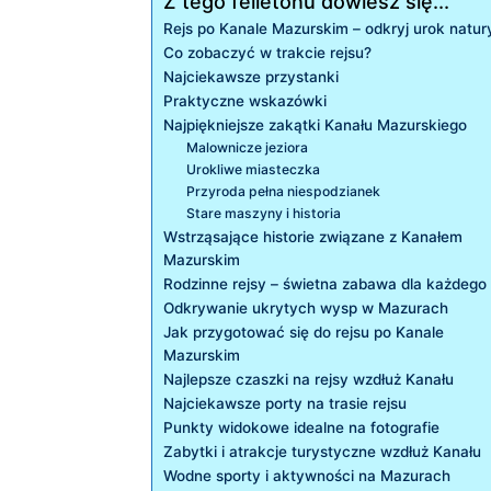
Z tego felietonu dowiesz się...
Rejs po Kanale Mazurskim – odkryj urok natur
Co ⁣zobaczyć w trakcie rejsu?
Najciekawsze przystanki
Praktyczne wskazówki
Najpiękniejsze zakątki Kanału Mazurskiego
Malownicze jeziora
Urokliwe miasteczka
Przyroda pełna niespodzianek
Stare maszyny i historia
Wstrząsające ‌historie związane z Kanałem
Mazurskim
Rodzinne rejsy – ⁤świetna zabawa dla każdego
Odkrywanie‌ ukrytych wysp ⁢w‍ Mazurach
Jak przygotować się do rejsu po Kanale
Mazurskim
Najlepsze czaszki⁤ na rejsy wzdłuż Kanału
Najciekawsze porty‌ na trasie rejsu
Punkty ⁤widokowe idealne na fotografie
Zabytki ⁤i atrakcje turystyczne wzdłuż Kanału
Wodne ​sporty⁢ i aktywności na Mazurach