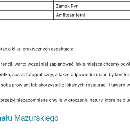
Zamek Ryn
Amfiteatr letni
tać ⁢o kilku praktycznych aspektach:
encji, warto wcześniej zaplanować, ⁣jakie ‌miejsca chcemy odwi
etka, aparat fotograficzny, a także odpowiedni ubiór, by⁣ komfo
sobą prowiant lub​ skorzystać z lokalnych restauracji​ i⁢ tawer
rzeżyj niezapomniane​ chwile w otoczeniu natury, które‍ na dłu
anału Mazurskiego