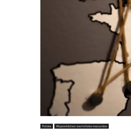
Polska
Województwo warmińsko-mazurskie