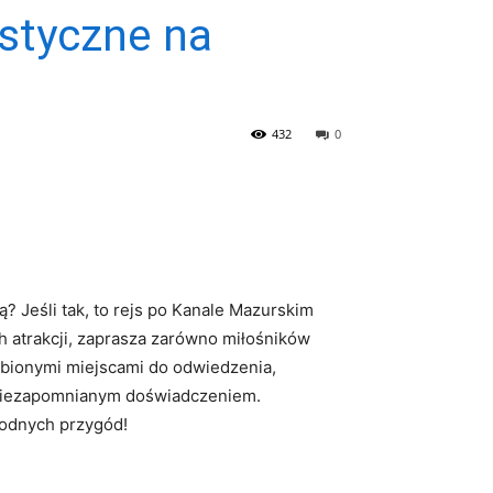
ystyczne na
432
0
? Jeśli tak, to rejs po Kanale ⁢Mazurskim‌
ch atrakcji, zaprasza zarówno miłośników
lubionymi miejscami do odwiedzenia,
ę niezapomnianym doświadczeniem.
⁣wodnych przygód!