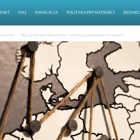
TAKT
FAQ
NAWIGACJA
POLITYKA PRYWATNOŚCI
REDAKC
azurskie
Rejs po Kanale Mazurskim – atrakcje turystyczne na wodzie.