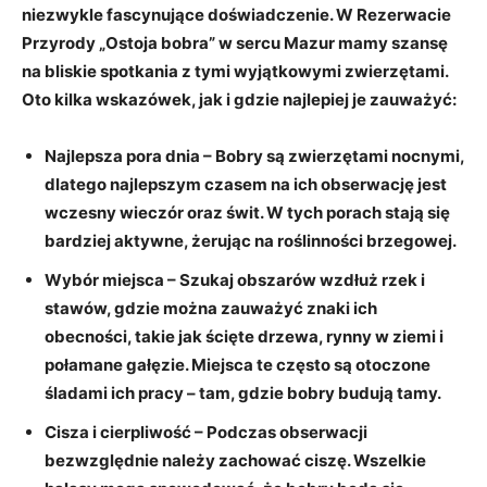
niezwykle fascynujące doświadczenie. W Rezerwacie
Przyrody „Ostoja bobra” w sercu Mazur mamy szansę
na bliskie spotkania z tymi wyjątkowymi zwierzętami.
Oto kilka wskazówek, jak i gdzie najlepiej je zauważyć:
Najlepsza pora dnia
– Bobry są zwierzętami nocnymi,
dlatego najlepszym czasem na ich obserwację jest
wczesny wieczór oraz świt. W tych porach stają się
bardziej aktywne, żerując na roślinności brzegowej.
Wybór miejsca
– Szukaj obszarów wzdłuż rzek i
stawów, gdzie można zauważyć znaki ich
obecności, takie jak ścięte drzewa, rynny w ziemi i
połamane gałęzie. Miejsca te często są otoczone
śladami ich pracy – tam, gdzie bobry budują tamy.
Cisza i cierpliwość
– Podczas obserwacji
bezwzględnie należy zachować ciszę. Wszelkie