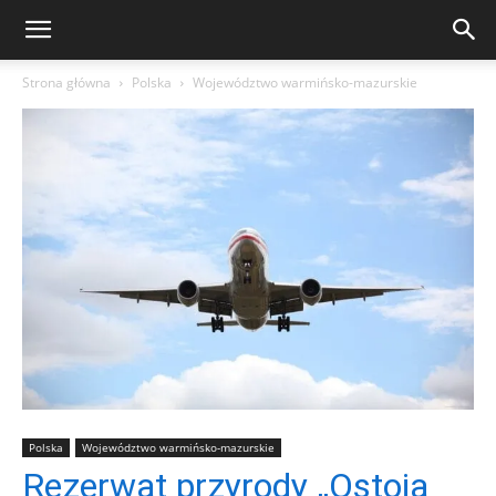
Strona główna
Polska
Województwo warmińsko-mazurskie
Polska
Województwo warmińsko-mazurskie
Rezerwat przyrody „Ostoja