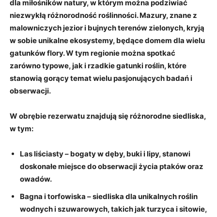
dla miłośników natury, w którym można podziwiać
niezwykłą różnorodność roślinności. Mazury, znane z
malowniczych jezior i bujnych terenów zielonych, kryją
w sobie unikalne ekosystemy, będące domem dla wielu
gatunków flory. W tym regionie można spotkać
zarówno typowe, jak i rzadkie gatunki roślin, które
stanowią gorący temat wielu pasjonujących badań i
obserwacji.
W obrębie rezerwatu znajdują się różnorodne siedliska,
w tym:
Las liściasty
– bogaty w dęby, buki i lipy, stanowi
doskonałe miejsce do obserwacji życia ptaków oraz
owadów.
Bagna i torfowiska
– siedliska dla unikalnych roślin
wodnych i szuwarowych, takich jak turzyca i sitowie,