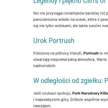
Legendy i ‌piękno Cliffs of
Nic nie przyciąga romantyków‍ bardziej niż p
panoramiczne⁢ widoki na ocean, które z pewn
się nie tylko widokami, ale także swoimi ma
Urok Portrush
Położone na północy Irlandii,
Portrush
to mi
stwarzają niepowtarzalną atmosferę. Warto
nadmorskich.
W odległości od zgiełku: 
Jeśli szukasz spokoju,
Park ‍Narodowy Kill
i majestatyczne góry. ‌Zróbcie wspólnie wyci
nawzajem.