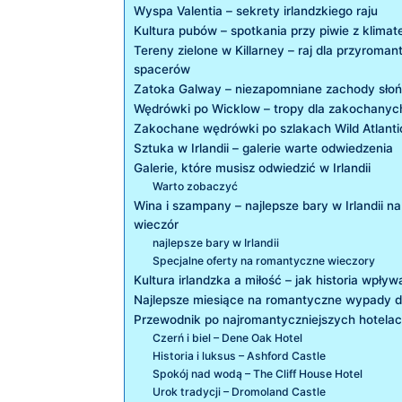
Wyspa⁣ Valentia – sekrety irlandzkiego raju
Kultura pubów – spotkania przy piwie ‌z klima
Tereny zielone w Killarney – raj dla przyroma
spacerów
Zatoka Galway⁣ – niezapomniane ⁢zachody sło
Wędrówki po Wicklow – tropy dla zakochanych
Zakochane wędrówki po​ szlakach Wild Atlant
Sztuka ⁢w Irlandii – galerie warte odwiedzenia
Galerie, które ‌musisz odwiedzić w ​Irlandii
Warto zobaczyć
Wina ‍i szampany – najlepsze bary w ⁢Irlandii n
wieczór
najlepsze bary w Irlandii
Specjalne oferty⁢ na romantyczne wieczory
Kultura irlandzka a miłość – jak historia wpł
Najlepsze miesiące na romantyczne wypady do 
Przewodnik po najromantyczniejszych hotelach
Czerń i biel – Dene Oak Hotel
Historia i luksus – ⁢Ashford Castle
Spokój nad wodą – The ‍Cliff House Hotel
Urok⁤ tradycji – Dromoland Castle