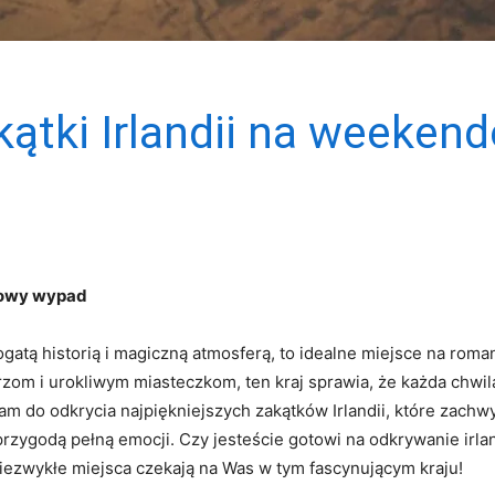
ątki Irlandii na weeken
owy ‍wypad
 bogatą historią i magiczną atmosferą, to idealne miejsce na r
m i urokliwym miasteczkom, ten kraj sprawia, że każda chwila 
 ‌do odkrycia najpiękniejszych zakątków Irlandii, ⁣które zach
zygodą⁣ pełną emocji. Czy jesteście gotowi na odkrywanie ⁢irla
 niezwykłe miejsca czekają na Was w tym⁣ fascynującym kraju!