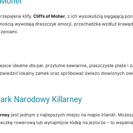
 ‍Moher
rzepiękne klify.
Cliffs ‌of Moher
, ⁢z ich wysokością sięgającą‌ p
ością wywołają dreszczyk ⁢emocji. przechadzka⁤ wzdłuż krawędzi
rzeniami.
ejsce idealne dla⁤ par. przytulne ⁢kawiarnie, piaszczyste plaże 
 zwiedzić lokalny zamek oraz spróbować świeżo złowionych owo
Park Narodowy Killarney
arney
jest jednym z najlepszych miejsc na mapie Irlandii. Możesz
eczkę​ rowerową lub wynajmijcie łódkę na jeziorze – to wspaniała 