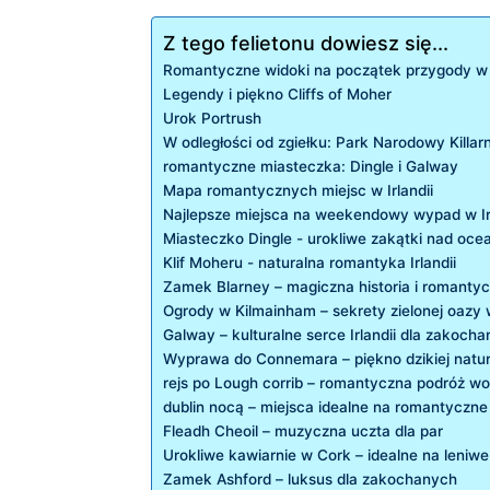
Z tego felietonu dowiesz się...
Romantyczne widoki na początek ‍przygody w I
Legendy i ‌piękno Cliffs of ‍Moher
Urok Portrush
W odległości od zgiełku: Park Narodowy Killar
romantyczne miasteczka: Dingle i Galway
Mapa romantycznych ⁤miejsc w ⁣Irlandii
Najlepsze miejsca na weekendowy wypad w Irl
Miasteczko Dingle ‍- urokliwe zakątki ⁣nad oc
Klif Moheru ⁢- naturalna romantyka Irlandii
Zamek Blarney – magiczna historia i ⁣romanty
Ogrody w Kilmainham – sekrety ​zielonej oazy w
Galway – kulturalne serce Irlandii dla zakoch
Wyprawa do Connemara – piękno dzikiej‍ natu
rejs po Lough corrib – romantyczna ‌podróż w
dublin nocą – miejsca⁤ idealne⁤ na romantyczne
Fleadh Cheoil – muzyczna uczta dla​ par
Urokliwe kawiarnie w Cork – idealne na leniwe
Zamek Ashford – luksus⁢ dla zakochanych