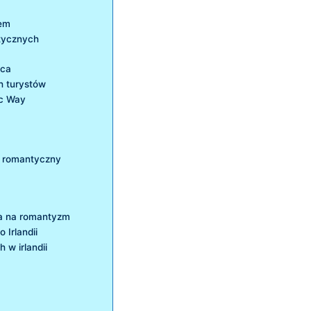
tem
ntycznych
ńca
‍ turystów
ic Way
a romantyczny⁣
ywa na romantyzm
Irlandii
 w irlandii