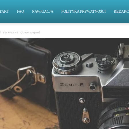
TAKT
FAQ
NAWIGACJA
POLITYKA PRYWATNOŚCI
REDAKC
ndii na weekendowy wypad