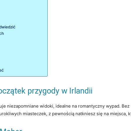
odwiedzić
ch
ieć
zątek ‍przygody w Irlandii
eruje niezapomniane widoki, idealne na romantyczny wypad. Bez 
rokliwych miasteczek,‌ z ‌pewnością natkniesz się na miejsca, k