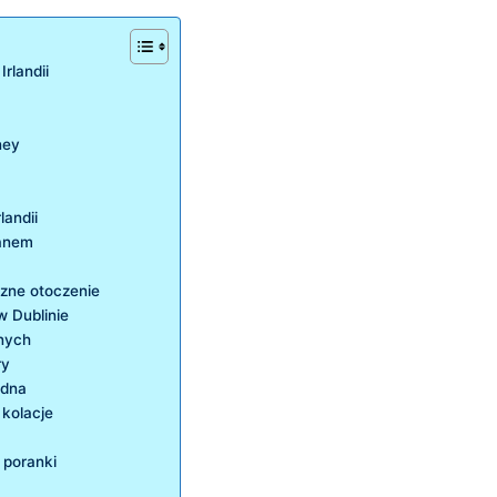
rlandii
ney
andii
eanem
czne otoczenie
 ‌Dublinie
anych
ry
odna
 kolacje
 poranki