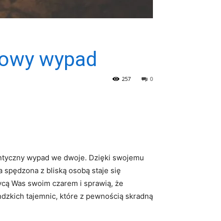
dowy wypad
257
0
omantyczny wypad we dwoje. Dzięki swojemu
spędzona z bliską osobą staje⁣ się
wycą Was swoim czarem i sprawią, że
ndzkich tajemnic, które z pewnością skradną