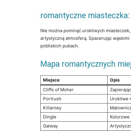
romantyczne miasteczka: 
Nie można pominąć urokliwych miasteczek,‌ 
artystyczną⁢ atmosferą. Spacerując wąskimi 
pobliskich pubach.
Mapa romantycznych ⁤miejs
Miejsce
Opis
Cliffs of Moher
Zapierając
Portrush
Urokliwe 
Killarney
Malowniczy
Dingle
Kolorowe m
Galway
Artystyczn