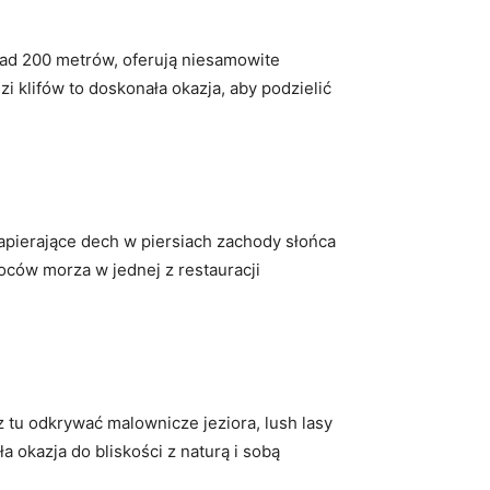
onad 200 metrów, oferują ‌niesamowite
 klifów to ⁣doskonała okazja, aby podzielić
i zapierające dech w piersiach zachody słońca
ców‍ morza w jednej z restauracji
 tu odkrywać⁤ malownicze ⁣jeziora, lush lasy
okazja do bliskości ⁣z naturą i⁢ sobą