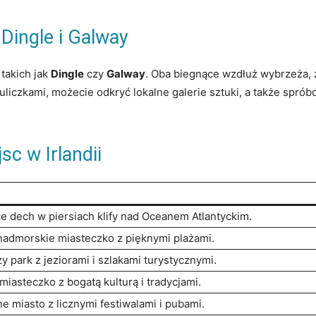
Dingle i Galway
takich jak
Dingle
czy
Galway
. Oba biegnące wzdłuż wybrzeża,
uliczkami, możecie ⁤odkryć lokalne galerie sztuki, a także spró
c w ⁣Irlandii
e dech w‌ piersiach klify nad Oceanem Atlantyckim.
nadmorskie miasteczko⁣ z pięknymi plażami.
 park z jeziorami i szlakami turystycznymi.
iasteczko z bogatą kulturą i tradycjami.
e‌ miasto z licznymi festiwalami i pubami.