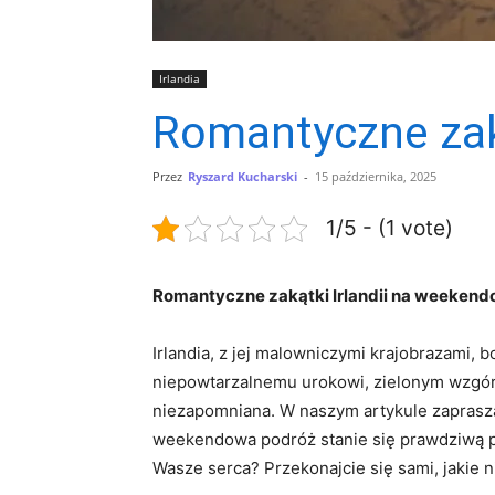
Irlandia
Romantyczne zak
Przez
Ryszard Kucharski
-
15 października, 2025
1/5 - (1 vote)
Romantyczne zakątki Irlandii na weekend
Irlandia, z jej ‍malowniczymi krajobrazami,
niepowtarzalnemu urokowi, zielonym wzgórzo
niezapomniana. W naszym artykule zapraszam
weekendowa podróż stanie się prawdziwą ‍pr
Wasze ​serca? ‍Przekonajcie się sami, jakie