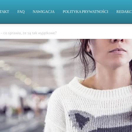
TAKT
FAQ
NAWIGACJA
POLITYKA PRYWATNOŚCI
REDAKC
 – co sprawia, że są tak wyjątkowe?