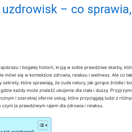
 uzdrowisk – co sprawia,
brazu i bogatej historii, kryją w sobie prawdziwe skarby, ‍któr
le mówi się w kontekście zdrowia, relaksu i wellness. Ale​ co t
ekrety, które⁣ sprawiają, że cuda natury, jak gorące źródła i bog
ie ⁤każdy może znaleźć ukojenie dla ciała i duszy. Przyjrzymy się
nym i szerokiej ofercie usług, które przyciągają⁢ ludzi z różn
o czyni je prawdziwym rajem dla zdrowia i relaksu.
są‍ tak wyjątkowe?