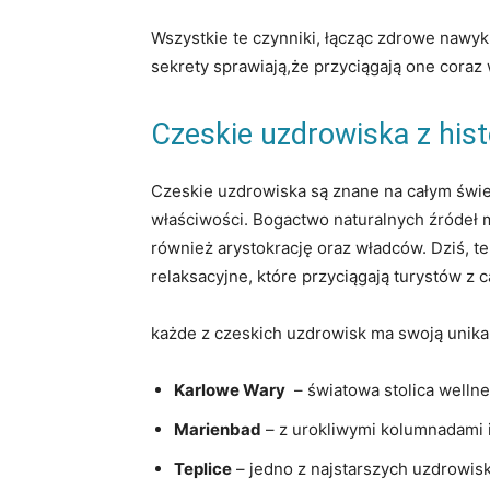
Wszystkie te ‌czynniki, łącząc⁢ zdrowe nawy
sekrety​ sprawiają,że przyciągają one coraz
Czeskie uzdrowiska z ⁣his
Czeskie ⁣uzdrowiska są znane na całym świe
właściwości. Bogactwo naturalnych źródeł mi
również arystokrację oraz władców. Dziś,‌ te
relaksacyjne, które przyciągają turystów z c
każde z czeskich ⁢uzdrowisk ma swoją unikal
Karlowe Wary
​ – światowa stolica well
Marienbad
– z ‌urokliwymi⁣ kolumnadami i
Teplice
– ⁣jedno z ⁤najstarszych uzdrowis