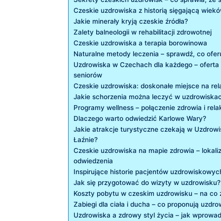
Czeskie uzdrowiska z ⁣historią sięgającą wiek
Jakie minerały kryją czeskie źródła?
Zalety balneologii w rehabilitacji zdrowotnej
Czeskie uzdrowiska a terapia borowinowa
Naturalne metody leczenia ​–​ sprawdź, co ofer
Uzdrowiska w⁢ Czechach dla każdego ⁣–‌ oferta d
seniorów
Czeskie uzdrowiska: doskonałe miejsce na rel
Jakie schorzenia można leczyć w uzdrowiska
Programy wellness – połączenie zdrowia i‍ rela
Dlaczego warto⁢ odwiedzić Karlowe Wary?
Jakie atrakcje turystyczne czekają w Uzdrowi
Łaźnie?
Czeskie uzdrowiska na⁤ mapie ⁢zdrowia – lokali
odwiedzenia
Inspirujące historie pacjentów uzdrowiskowyc
Jak się przygotować do wizyty w uzdrowisku?
Koszty pobytu w czeskim uzdrowisku – na co
Zabiegi dla ciała i ducha⁤ – co proponują uzdr
Uzdrowiska a zdrowy styl życia‌ – jak wprowa