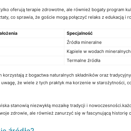
ylko oferują terapie ‌zdrowotne, ale również⁣ bogaty program kul
taty, co sprawia, że goście mogą‌ połączyć relaks z edukacją i r
założenia
Specjalność
Źródła⁣ mineralne
Kąpiele w⁢ wodach mineralnych
Termalne źródła
korzystają z⁣ bogactwa naturalnych składników oraz tradycyjny
wagę,⁢ że wiele⁣ z tych praktyk ma korzenie w starożytności, co 
owiska stanowią niezwykłą mozaikę ​tradycji i nowoczesności.każd
woje zdrowie, ale również zanurzyć się w fascynującą⁢ historię 