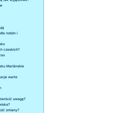
ów
ują
la rodzin i
aks
ch czeskich?
ksu
sku Mariánskie
zacje warte
h
 zwrócić uwagę?
owiska?
dzić zmiany?