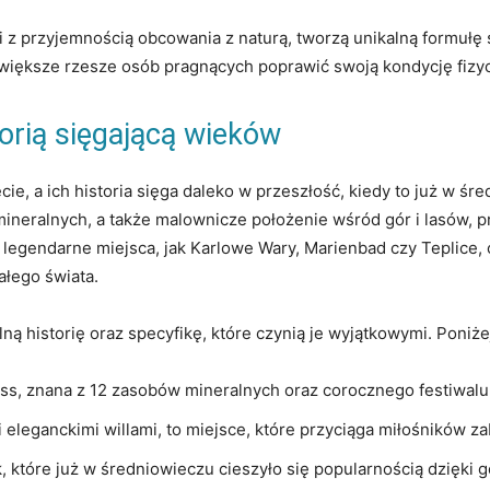
ki z‌ przyjemnością obcowania z naturą, tworzą unikalną formuł
⁢ większe rzesze‍ osób pragnących poprawić‌ swoją kondycję fizy
torią sięgającą wieków
cie, a ich historia sięga daleko w przeszłość, kiedy to już w 
neralnych,​ a także malownicze ‌położenie wśród gór i lasów, prz
 legendarne⁣ miejsca, jak ​Karlowe⁤ Wary, Marienbad czy Teplice
ałego świata.
ną historię oraz specyfikę, które czynią je wyjątkowymi. Poniże
ness, znana z 12 zasobów mineralnych oraz corocznego festiwal
 eleganckimi willami,‌ to miejsce, które ‍przyciąga miłośników z
k, które już ​w średniowieczu cieszyło się​ popularnością dzięki