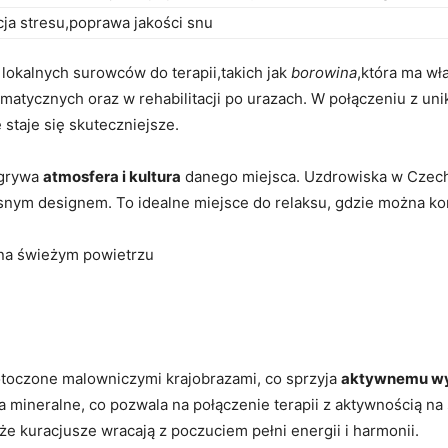
ja ⁤stresu,poprawa jakości snu
 lokalnych surowców do terapii,takich jak
borowina
,która ma wł
eumatycznych oraz w rehabilitacji po urazach. W połączeniu z un
staje się skuteczniejsze.
odgrywa
atmosfera i kultura
danego miejsca. Uzdrowiska w Czech
snym designem. To idealne miejsce do relaksu, gdzie można korz
 na świeżym powietrzu
toczone malowniczymi krajobrazami, co ⁤sprzyja‍
aktywnemu w
a⁤ mineralne, co ⁤pozwala na połączenie terapii z aktywnością n
że kuracjusze wracają z poczuciem pełni energii i harmonii.