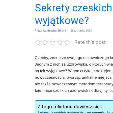
Sekrety czeskich
wyjątkowe?
Przez
Agnieszka Sikora
-
25 grudnia, 2025
Rate this post
Czechy, znane ze swojego malowniczego krajo
Jednym z nich są uzdrowiska, o których wie
są tak wyjątkowe? W tym artykule odkryjemy s
nowoczesnością, tworząc unikalne miejsca, gdz
‍ale także nowoczesnym metodom terapeutycz
tajemnice czeskich uzdrowisk ‍i⁣ odkryjmy, c
Z tego felietonu dowiesz się...
Sekrety czeskich ​uzdrowisk – co sprawia, że 