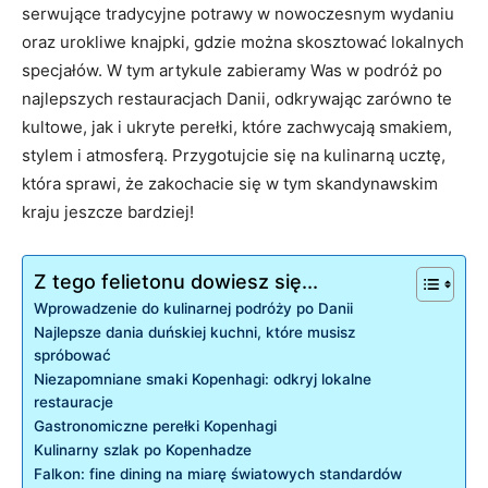
serwujące tradycyjne⁤ potrawy w nowoczesnym wydaniu
oraz urokliwe knajpki, gdzie można skosztować ⁣lokalnych
specjałów. W tym artykule zabieramy ‌Was w podróż po
najlepszych restauracjach Danii, odkrywając zarówno te
kultowe, jak i ukryte‌ perełki, które zachwycają smakiem,
stylem i atmosferą. Przygotujcie się na kulinarną ucztę,
która sprawi, że zakochacie się w tym skandynawskim
kraju jeszcze bardziej!
Z tego felietonu dowiesz się...
Wprowadzenie do kulinarnej podróży ⁤po Danii
Najlepsze dania duńskiej kuchni, które musisz
spróbować
Niezapomniane smaki Kopenhagi: odkryj lokalne
restauracje
Gastronomiczne perełki‍ Kopenhagi
Kulinarny szlak po Kopenhadze
Falkon: fine dining na miarę światowych ⁢standardów