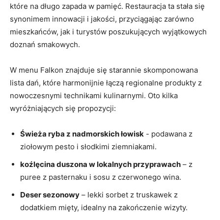
które na długo zapada w pamięć. Restauracja ta stała się
synonimem innowacji i⁢ jakości, przyciągając zarówno
mieszkańców, jak i turystów poszukujących wyjątkowych
doznań smakowych.
W menu Falkon znajduje się starannie skomponowana
lista‌ dań, które harmonijnie łączą⁣ regionalne produkty z
nowoczesnymi technikami kulinarnymi. Oto kilka
wyróżniających się propozycji:
Świeża ryba z nadmorskich łowisk
-⁣ podawana z
ziołowym pesto ​i słodkimi ‌ziemniakami.
koźlęcina duszona ⁣w lokalnych ‌przyprawach
– z ​
puree z pasternaku i sosu ​z czerwonego wina.
Deser sezonowy
– ‍lekki sorbet z truskawek z
dodatkiem⁣ mięty, idealny na zakończenie wizyty.