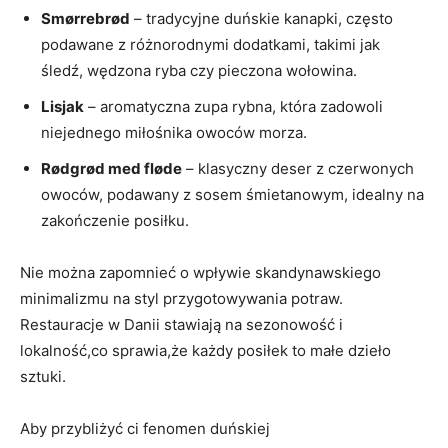
Smørrebrød
– tradycyjne duńskie kanapki,​ często
‍podawane z​ różnorodnymi dodatkami, takimi jak
śledź,⁤ wędzona ryba czy pieczona wołowina.
Lisjak
– aromatyczna zupa rybna, która zadowoli
niejednego miłośnika owoców morza.
Rødgrød med ⁤fløde
– klasyczny deser z czerwonych
owoców, ⁢podawany z sosem śmietanowym, idealny ⁣na
zakończenie posiłku.
Nie można zapomnieć o wpływie‌ skandynawskiego
minimalizmu‍ na styl przygotowywania potraw.
Restauracje w‌ Danii stawiają na sezonowość i
lokalność,co​ sprawia,że każdy posiłek to małe dzieło
sztuki.
Aby przybliżyć ci fenomen duńskiej