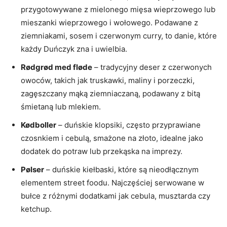
przygotowywane z mielonego⁣ mięsa wieprzowego lub
mieszanki wieprzowego i wołowego. Podawane z
ziemniakami, sosem i czerwonym⁢ curry, to danie, które
każdy Duńczyk zna i uwielbia.
Rødgrød ​med fløde
– tradycyjny deser z czerwonych
owoców, takich jak truskawki, maliny i porzeczki,
zagęszczany‍ mąką ziemniaczaną, ‍podawany z bitą
śmietaną lub mlekiem.
Kødboller
– ⁢duńskie klopsiki, często przyprawiane
czosnkiem ‌i cebulą, smażone na złoto, idealne jako
dodatek do potraw lub przekąska na imprezy.
Pølser
⁢– duńskie kiełbaski, które są nieodłącznym
elementem street foodu.⁢ Najczęściej serwowane w
bułce z różnymi dodatkami jak cebula, musztarda czy‌
ketchup.