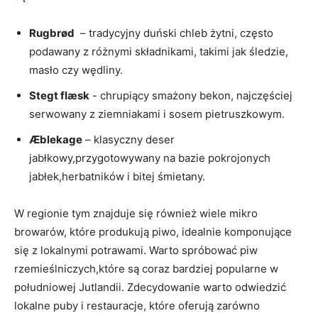
Rugbrød
‌ – tradycyjny duński chleb żytni, często
podawany z różnymi składnikami, takimi jak śledzie,
masło czy wędliny.
Stegt flæsk
⁣- chrupiący smażony bekon, najczęściej​
serwowany z ziemniakami i‌ sosem pietruszkowym.
Æblekage
– klasyczny deser
jabłkowy,przygotowywany na bazie pokrojonych
jabłek,herbatników i ⁢bitej śmietany.
W regionie tym znajduje‌ się również wiele mikro
browarów, które produkują piwo, idealnie komponujące
się z lokalnymi potrawami. Warto spróbować piw
rzemieślniczych,które są ‍coraz bardziej‍ popularne w
południowej Jutlandii. Zdecydowanie warto odwiedzić
lokalne ‌puby i restauracje, które oferują zarówno