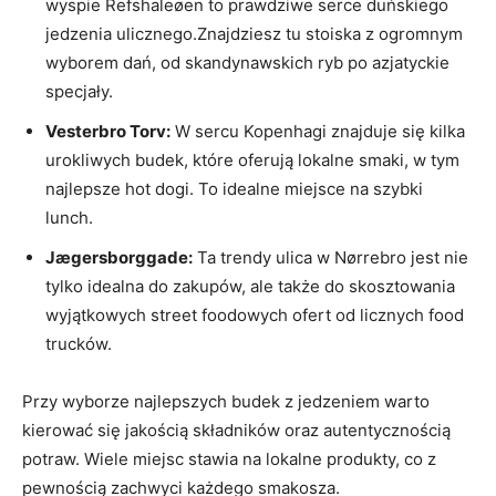
wyspie Refshaleøen ​to prawdziwe serce⁤ duńskiego
jedzenia ⁢ulicznego.Znajdziesz tu stoiska z ogromnym
wyborem​ dań,‍ od skandynawskich ryb po azjatyckie‌
specjały.
Vesterbro ‍Torv:
W sercu Kopenhagi znajduje się kilka
urokliwych⁣ budek, które oferują lokalne smaki, w tym
najlepsze⁣ hot dogi. To idealne miejsce na szybki⁤
lunch.
Jægersborggade:
Ta⁢ trendy ulica w Nørrebro jest nie
tylko idealna do⁤ zakupów, ale także do skosztowania
wyjątkowych street foodowych ofert od licznych food
trucków.
Przy wyborze najlepszych budek z jedzeniem warto
kierować się jakością składników oraz ​autentycznością
⁣potraw. Wiele miejsc⁤ stawia na lokalne produkty, co z
pewnością zachwyci każdego smakosza.