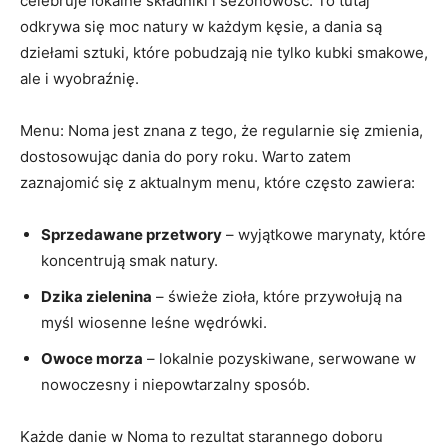
celebruje ⁢lokalne składniki i sezonowość. To tutaj
odkrywa się moc natury w każdym kęsie, a dania są
dziełami sztuki, które pobudzają nie tylko kubki smakowe,
ale i wyobraźnię.
Menu: Noma jest znana z tego, że regularnie się zmienia,
dostosowując dania do pory roku. ⁣Warto zatem
zaznajomić się z aktualnym menu, które często zawiera:
Sprzedawane przetwory
– ​wyjątkowe marynaty, które
koncentrują smak natury.
Dzika zielenina
– świeże zioła, które przywołują na
myśl wiosenne leśne ​wędrówki.
Owoce ⁣morza
– lokalnie pozyskiwane, serwowane w
nowoczesny i niepowtarzalny sposób.
Każde danie w ⁤Noma to rezultat starannego doboru