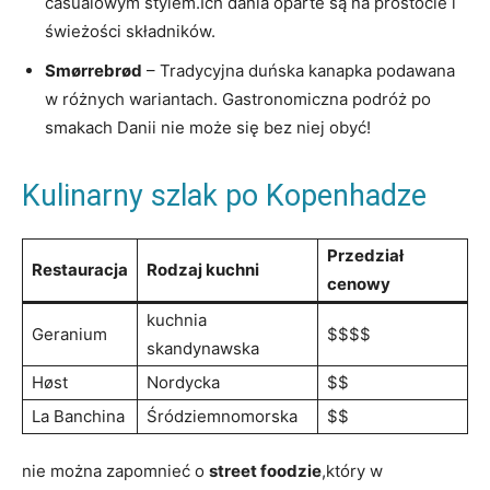
casualowym stylem.Ich dania oparte​ są na prostocie i
świeżości składników.
Smørrebrød
– Tradycyjna duńska kanapka podawana
w różnych wariantach.⁢ Gastronomiczna podróż po
smakach Danii nie może się bez​ niej obyć!
Kulinarny szlak po Kopenhadze
Przedział
Restauracja
Rodzaj kuchni
cenowy
kuchnia
Geranium
$$$$
skandynawska
Høst
Nordycka
$$
La Banchina
Śródziemnomorska
$$
nie można zapomnieć o
street foodzie
,który w