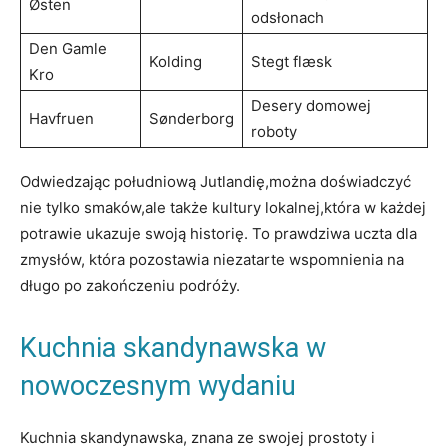
Østen
odsłonach
Den Gamle
Kolding
Stegt flæsk
Kro
Desery domowej
Havfruen
Sønderborg
roboty
Odwiedzając południową Jutlandię,można doświadczyć
nie ​tylko smaków,ale także kultury ‌lokalnej,która⁢ w każdej
potrawie ukazuje swoją historię. ‍To prawdziwa uczta dla
zmysłów, która ​pozostawia niezatarte wspomnienia na
długo po⁤ zakończeniu podróży.
Kuchnia ‌skandynawska w
nowoczesnym ⁣wydaniu
Kuchnia ⁣skandynawska, znana ⁢ze swojej prostoty i