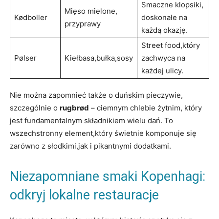
Smaczne klopsiki,⁤
Mięso mielone,
Kødboller
doskonałe na
przyprawy
każdą okazję.
Street food,który
Pølser
Kiełbasa,bułka,sosy
zachwyca na
każdej ulicy.
Nie można zapomnieć także o duńskim pieczywie,
szczególnie o
rugbrød
– ciemnym chlebie żytnim, ⁢który
jest fundamentalnym składnikiem wielu dań. To
wszechstronny element,który świetnie komponuje się
zarówno z słodkimi,jak​ i pikantnymi dodatkami.
Niezapomniane smaki Kopenhagi:
odkryj lokalne restauracje