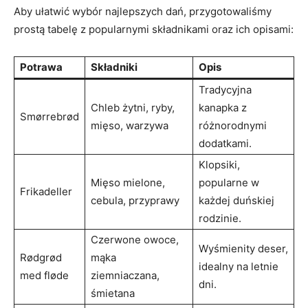
Aby ułatwić wybór najlepszych dań, przygotowaliśmy
prostą tabelę z popularnymi składnikami oraz ich opisami:
Potrawa
Składniki
Opis
Tradycyjna
Chleb żytni, ryby,
kanapka z
Smørrebrød
mięso, warzywa
różnorodnymi
dodatkami.
Klopsiki,
Mięso mielone,
popularne w
Frikadeller
cebula, przyprawy
⁤każdej duńskiej
rodzinie.
Czerwone owoce,
Wyśmienity deser,
Rødgrød
mąka
idealny na letnie
med ⁣fløde
ziemniaczana,
dni.
śmietana