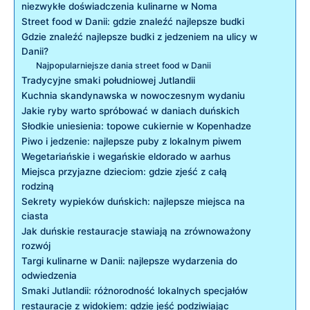
niezwykłe⁢ doświadczenia​ kulinarne w Noma
Street food w Danii: gdzie znaleźć najlepsze budki
Gdzie znaleźć najlepsze budki z jedzeniem na ulicy w
Danii?
Najpopularniejsze dania street food w Danii
Tradycyjne smaki południowej Jutlandii
Kuchnia ‌skandynawska w nowoczesnym ⁣wydaniu
Jakie ryby warto spróbować w daniach duńskich
Słodkie ​uniesienia: topowe cukiernie w Kopenhadze
Piwo i⁣ jedzenie: najlepsze puby z lokalnym piwem
Wegetariańskie i wegańskie eldorado w aarhus
Miejsca przyjazne dzieciom: gdzie‌ zjeść z całą
rodziną
Sekrety wypieków duńskich: najlepsze miejsca na
ciasta
Jak duńskie restauracje stawiają ‌na zrównoważony
rozwój
Targi kulinarne⁣ w Danii: najlepsze wydarzenia do⁢
odwiedzenia
Smaki⁣ Jutlandii: różnorodność lokalnych ⁣specjałów
restauracje z widokiem: gdzie jeść podziwiając