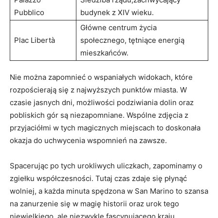
Pubblico
budynek z XIV wieku.
Główne centrum życia
Plac Libertà
społecznego, tętniące energią
mieszkańców.
Nie ​można zapomnieć​ o wspaniałych widokach, które
rozpościerają ‌się z najwyższych ‌punktów ‌miasta. W
czasie jasnych dni, możliwości ‌podziwiania dolin oraz
⁢pobliskich gór są niezapomniane. Wspólne zdjęcia z​
przyjaciółmi w tych magicznych⁣ miejscach to doskonała
okazja do⁣ uchwycenia‍ wspomnień na zawsze.
Spacerując po tych‍ urokliwych ‍uliczkach, ​zapominamy ​o
zgiełku współczesności. Tutaj czas zdaje się płynąć
wolniej, a każda minuta spędzona w San Marino to szansa
na zanurzenie się w magię historii​ oraz urok tego
niewielkiego, ale niezwykle fascynującego kraju.