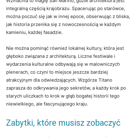
Wzmacnia to magię‌ San Marino, gdzie architektura jest
integralną ⁤częścią ‌krajobrazu. Spacerując po starówce,
można⁤ poczuć się jak w innej epoce, obserwując z bliska,
jak historia ⁤przenika się z nowoczesnością w każdym
kamieniu, każdej ‍fasadzie.
Nie można pominąć⁣ również lokalnej kultury, która jest ​
głęboko związana⁤ z architekturą. Liczne festiwale i
wydarzenia kulturalne odbywają się w‌ malowniczych
plenerach, co czyni to‌ miejsce⁢ jeszcze bardziej
atrakcyjnym dla odwiedzających. Wzgórze ⁤Titano
zaprasza do odkrywania jego ⁣sekretów, ⁤a każdy krok po
starych uliczkach to ⁣krok w głąb bogatej historii tego
niewielkiego,⁣ ale fascynującego kraju.
Zabytki, ‍które musisz zobaczyć