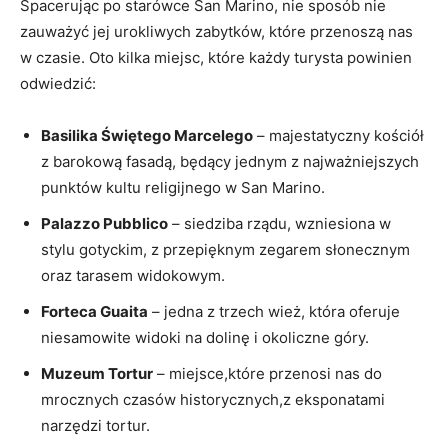
Spacerując po starówce San ‌Marino, nie ⁣sposób nie
zauważyć jej urokliwych ⁣zabytków, które przenoszą nas‌
w ‌czasie. Oto kilka​ miejsc, które każdy turysta powinien
odwiedzić:
Basilika Świętego Marcelego
– majestatyczny kościół
z barokową fasadą, będący jednym z najważniejszych
punktów kultu⁢ religijnego⁤ w‍ San ⁢Marino.
Palazzo Pubblico
– ⁤siedziba rządu, wzniesiona w
stylu gotyckim, ⁢z przepięknym⁣ zegarem słonecznym
oraz tarasem widokowym.
Forteca Guaita
– jedna ⁢z trzech wież,​ która oferuje
niesamowite widoki na dolinę i‌ okoliczne góry.
Muzeum Tortur
– miejsce,które przenosi ⁤nas do
mrocznych czasów historycznych,z eksponatami
narzędzi tortur.