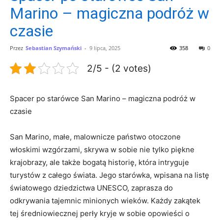
Marino – magiczna podróż w
czasie
Przez
Sebastian Szymański
-
9 lipca, 2025
358
0
2/5 - (2 votes)
Spacer po ‍starówce San Marino – magiczna podróż w
czasie
San ‌Marino, ‍małe, malownicze ​państwo otoczone
włoskimi ‍wzgórzami, skrywa w sobie ⁢nie ​tylko piękne
krajobrazy, ⁤ale także ⁣bogatą historię, która intryguje⁢
turystów z​ całego świata. Jego starówka, wpisana na listę
światowego ‌dziedzictwa⁢ UNESCO, zaprasza do
odkrywania tajemnic ⁢minionych wieków. Każdy ‌zakątek
tej średniowiecznej​ perły kryje w ⁢sobie opowieści o⁢