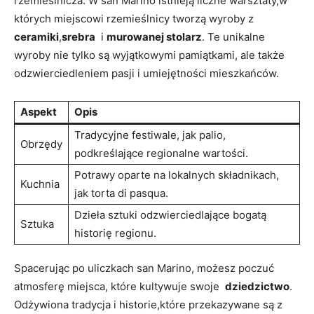
rzemieślnicza. ‍W san‍ Marino istnieją liczne warsztaty,w
których miejscowi⁤ rzemieślnicy tworzą wyroby z
ceramiki
,
srebra
⁣ i
murowanej stolarz
. Te unikalne⁤
wyroby nie tylko są wyjątkowymi pamiątkami, ale także
⁢odzwierciedleniem pasji i umiejętności ‌mieszkańców.
Aspekt
Opis
Tradycyjne ‌festiwale, jak palio,
Obrzędy
podkreślające‍ regionalne wartości.
Potrawy oparte na lokalnych⁢ składnikach,
Kuchnia
jak‍ torta di pasqua.
Dzieła sztuki odzwierciedlające ‍bogatą
Sztuka
historię regionu.
Spacerując po uliczkach⁣ san⁣ Marino,⁢ możesz poczuć
atmosferę miejsca, które kultywuje swoje ​
dziedzictwo
.
Odżywiona tradycja i historie,które przekazywane‍ są z