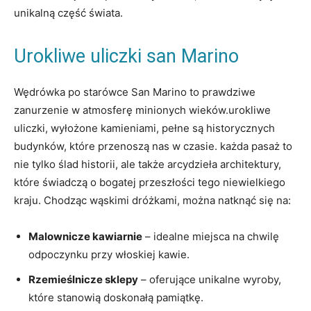
unikalną część​ świata.
Urokliwe⁢ uliczki‌ san Marino
Wędrówka po starówce San Marino to prawdziwe
zanurzenie w atmosferę‍ minionych wieków.urokliwe
uliczki, wyłożone kamieniami, ‌pełne są historycznych
budynków, ​które przenoszą nas⁢ w‌ czasie. każda pasaż to‍
nie ⁤tylko ślad historii, ale⁤ także arcydzieła architektury,
które świadczą⁤ o bogatej przeszłości‌ tego niewielkiego
⁤kraju. Chodząc wąskimi dróżkami, można⁢ natknąć⁢ się na:
Malownicze kawiarnie
– idealne​ miejsca na ⁤chwilę‌
odpoczynku przy włoskiej‌ kawie.
Rzemieślnicze sklepy
– ‌oferujące ‍unikalne wyroby,
które stanowią doskonałą pamiątkę.