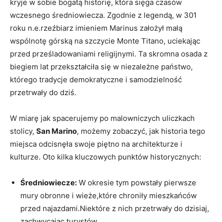
kryje w sobie bogatą historię, która sięga czasów⁣
wczesnego średniowiecza. Zgodnie z legendą, w 301⁤
roku n.e.rzeźbiarz imieniem Marinus założył małą
wspólnotę górską na szczycie Monte Titano, ⁤uciekając
przed prześladowaniami ⁤religijnymi. Ta skromna osada ‌z ​
biegiem ​lat przekształciła się w niezależne państwo,​
którego tradycje demokratyczne i samodzielność‍
przetrwały ⁤do dziś.
W miarę jak spacerujemy po malowniczych uliczkach​
stolicy,
San⁢ Marino
, możemy zobaczyć, jak historia tego‌
miejsca odcisnęła swoje piętno⁣ na architekturze i
kulturze. Oto kilka kluczowych punktów historycznych:
Średniowiecze:
W okresie tym‍ powstały pierwsze
mury obronne‍ i wieże,które chroniły mieszkańców
⁣przed najazdami.Niektóre z nich przetrwały do dzisiaj,⁤
zachwycając turystów.