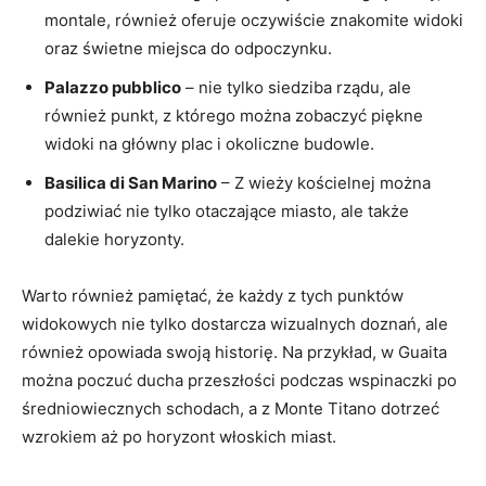
montale, również oferuje oczywiście znakomite widoki
⁤oraz świetne miejsca do odpoczynku.
Palazzo pubblico
– nie tylko siedziba rządu, ale
również punkt, z którego można ⁤zobaczyć piękne‌
widoki ⁣na główny plac i okoliczne budowle.
Basilica di San‍ Marino
– Z wieży kościelnej⁣ można
podziwiać nie tylko otaczające miasto, ale także
dalekie horyzonty.
Warto również pamiętać, że każdy z tych punktów
widokowych nie ⁢tylko ⁤dostarcza wizualnych ⁤doznań, ale⁣
również opowiada⁢ swoją⁢ historię. Na przykład, w ⁤Guaita
można poczuć ducha przeszłości podczas wspinaczki po
średniowiecznych schodach, a z Monte‍ Titano dotrzeć
wzrokiem aż po horyzont włoskich ​miast.