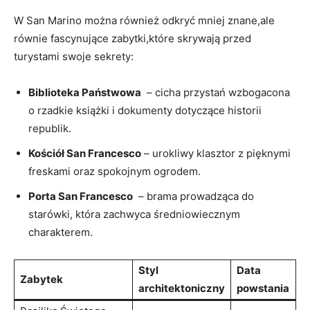
W San Marino można również odkryć mniej znane,ale
równie fascynujące zabytki,które skrywają przed⁢
turystami swoje sekrety:
Biblioteka​ Państwowa
⁣ – cicha‍ przystań wzbogacona
o rzadkie książki i dokumenty dotyczące historii⁢
republik.
Kościół ⁣San‍ Francesco
– urokliwy klasztor z pięknymi
freskami oraz spokojnym​ ogrodem.
Porta San Francesco
⁢ – brama prowadząca do
starówki, która zachwyca średniowiecznym
charakterem.
Styl
Data
Zabytek
‌architektoniczny
powstania