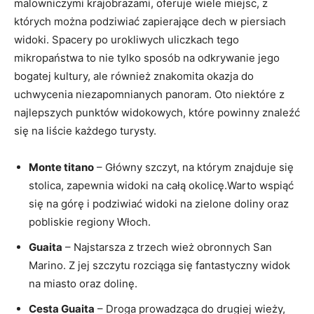
malowniczymi​ krajobrazami, oferuje wiele miejsc, z
których można podziwiać⁤ zapierające dech w piersiach
widoki. Spacery po urokliwych uliczkach tego
mikropaństwa to nie ⁤tylko sposób na odkrywanie jego
bogatej kultury, ale również znakomita okazja ‌do​
uchwycenia‍ niezapomnianych panoram. Oto‍ niektóre z
najlepszych punktów widokowych, które powinny znaleźć
się na liście ⁢każdego⁤ turysty.
Monte⁣ titano
– Główny ⁤szczyt, na którym znajduje się
stolica, ‌zapewnia⁤ widoki na całą okolicę.Warto wspiąć
się⁤ na górę i podziwiać widoki na zielone doliny oraz
pobliskie regiony⁤ Włoch.
Guaita
–‍ Najstarsza z trzech wież⁢ obronnych San
‍Marino. Z jej szczytu rozciąga się fantastyczny widok
na ⁤miasto oraz dolinę.
Cesta Guaita
– Droga prowadząca ​do drugiej wieży,