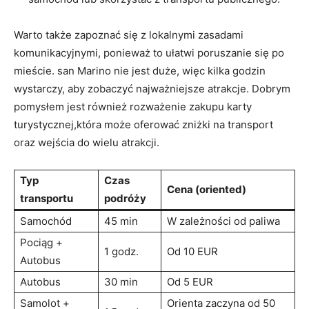
Warto także zapoznać się z lokalnymi zasadami
komunikacyjnymi, ponieważ to ułatwi poruszanie się⁣ po
mieście. san Marino nie ‌jest duże, więc kilka godzin
wystarczy, ‍aby zobaczyć najważniejsze ⁤atrakcje. ​Dobrym
pomysłem jest również‍ rozważenie zakupu karty
turystycznej,która może‌ oferować zniżki na ‌transport ​
oraz wejścia do wielu‌ atrakcji.
Typ
Czas
Cena (oriented)
transportu
podróży
Samochód
45 min
W zależności od paliwa
Pociąg +
1​ godz.
Od⁤ 10 EUR
Autobus
Autobus
30 min
Od 5 EUR
Samolot +
Orienta zaczyna od 50