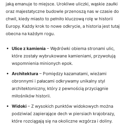
jaką emanuje⁢ to miejsce. Urokliwe uliczki, wąskie zaułki
⁤oraz majestatyczne budowle przenoszą ⁣nas w czasie ‍do
chwil, kiedy miasto to⁤ pełniło‍ kluczową rolę w historii
Europy. Każdy‌ krok to⁣ nowe‍ odkrycie, a historia jest tutaj
obecna na​ każdym⁣ rogu.
Ulice z ‍kamienia
– Wędrówki obiema stronami ulic,
które zostały⁤ wybrukowane kamieniami, przywołują
wspomnienia minionych epok.
Architektura
– Pomiędzy kazamatami, wieżami
‍obronnymi i ⁢pałacami⁢ odkrywamy ‌unikalny ⁤styl
‍architektoniczny, który z ⁤pewnością przyciągnie
miłośników historii.
Widoki
⁢–‌ Z wysokich punktów widokowych można
podziwiać zapierające dech w piersiach krajobrazy,
które⁤ rozciągają się na ‌okoliczne wzgórza i⁤ doliny.