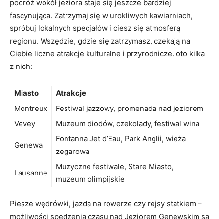
podróż wokół jeziora staje się jeszcze bardziej
fascynująca. Zatrzymaj się w urokliwych kawiarniach,
spróbuj lokalnych specjałów i ciesz się atmosferą
regionu. Wszędzie, gdzie się zatrzymasz, czekają na
Ciebie liczne atrakcje kulturalne i przyrodnicze. oto kilka
z nich:
Miasto
Atrakcje
Montreux
Festiwal jazzowy, promenada nad jeziorem
Vevey
Muzeum diodów, czekolady, festiwal wina
Fontanna Jet d’Eau, Park Anglii, wieża
Genewa
zegarowa
Muzyczne festiwale, Stare Miasto,
Lausanne
muzeum olimpijskie
Piesze wędrówki, jazda na rowerze czy rejsy statkiem –
możliwości spędzenia czasu nad Jeziorem Genewskim są