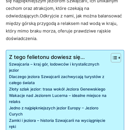
się najpiękniejszym jeziorom Szwajcarii, ich unikalnym
cechom oraz atrakcjom, które czekają na
odwiedzających.Odkryjcie z nami, jak można balansować
między górską przygodą a relaksem nad wodą w kraju,
który mimo braku morza, oferuje prawdziwe rajskie
doświadczenia.
Z tego felietonu dowiesz się...
Szwajcaria – kraj gór, lodowców i krystalicznych
jezior
Dlaczego jeziora Szwajcarii zachwycają turystów z
całego świata
Złoty szlak jezior: trasa wokół Jeziora Genewskiego
Wakacje nad Jeziorem Lucerna – idealne miejsce na
relaks
Jedno z najpiękniejszych jezior Europy – Jezioro
Curych
Zamki i jeziora – historia Szwajcarii na wyciągnięcie
ręki