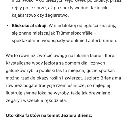
możliwości – od pieszych wędrówek po okolicy, przez
rejsy po jeziorze, aż po sporty wodne, takie jak
kajakarstwo czy żeglarstwo.
Bliskość atrakcji:
W niedalekiej odległości znajdują
się znane miejsca,jak Trümmelbachfälle –
spektakularne wodospady w dolinie Lauterbrunnen.
Warto również zwrócić uwagę na lokalną faunę i florę.
Krystaliczne wody jeziora są domem dla licznych
gatunków ryb, a pobliski las to miejsce, gdzie spotkać
można rzadkie okazy roślin i zwierząt. Jezioro Brienz ma
również bogate tradycje rzemieślnicze, co najlepiej
ilustrują słynne lokalne wyroby, takie jak drewniane
zegary i wszelakie rękodzieła.
Oto kilka faktów na temat Jeziora Brienz: