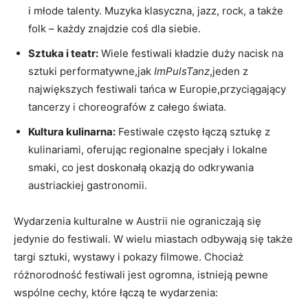
i​ młode talenty. Muzyka⁤ klasyczna, jazz,⁢ rock, a także
folk – każdy znajdzie coś dla​ siebie.
Sztuka i teatr:
Wiele festiwali kładzie duży nacisk na
sztuki ⁤performatywne,jak
ImPulsTanz
,jeden z
największych festiwali ​tańca w Europie,przyciągający
tancerzy i choreografów z ⁢całego świata.
Kultura kulinarna:
Festiwale często łączą⁢ sztukę z
‍kulinariami, oferując regionalne specjały⁣ i lokalne
smaki,‌ co jest doskonałą okazją do odkrywania
austriackiej gastronomii.
Wydarzenia kulturalne ‌w Austrii‌ nie ograniczają się
jedynie do festiwali. W wielu miastach‌ odbywają się także
targi sztuki, ⁣wystawy i pokazy filmowe. Chociaż
różnorodność festiwali jest ogromna, istnieją pewne
wspólne cechy, które łączą te wydarzenia: