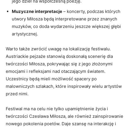
jego dzieł na współczesną ⁣poezję.
Muzyczne interpretacje
– koncerty, podczas których
utwory Miłosza będą interpretowane przez znanych
muzyków, co⁤ doda wydarzeniu jeszcze większej głębi
artystycznej.
Warto także zwrócić uwagę na lokalizację festiwalu.
Austriackie pejzaże stanowią doskonałą scenerię dla
twórczości ⁤Miłosza,⁤ pokrywając się‌ z jego złożonymi
emocjami i refleksjami nad​ otaczającym światem.
Uczestnicy będą mieli możliwość spacery po
⁤malowniczych⁣ szlakach, które inspirowały wielu artystów
przed ​nimi.
Festiwal ma na celu nie​ tylko upamiętnienie życia i
twórczości Czesława Miłosza, ale ‍również zainspirowanie
nowego pokolenia poetów. ‍Daje szansę na ​interakcję⁣ i