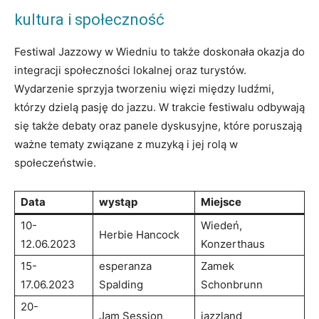
kultura i społeczność
Festiwal Jazzowy w‌ Wiedniu to także doskonała okazja do
integracji społeczności lokalnej oraz turystów.
Wydarzenie sprzyja tworzeniu więzi ⁢między ludźmi,⁤
którzy dzielą​ pasję do jazzu. W ⁣trakcie festiwalu odbywają
się ​także ‌debaty oraz panele dyskusyjne, które‌ poruszają
ważne tematy związane ​z muzyką i jej rolą w
społeczeństwie.
Data
wystąp
Miejsce
10-
Wiedeń,
Herbie Hancock
12.06.2023
Konzerthaus
15-
esperanza
Zamek⁣
17.06.2023
Spalding
Schonbrunn
20-
Jam Session
jazzland