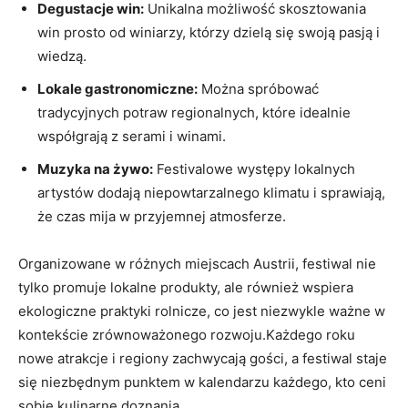
Degustacje win:
Unikalna⁤ możliwość skosztowania
win prosto od winiarzy, którzy dzielą się swoją​ pasją i
wiedzą.
Lokale⁤ gastronomiczne:
Można spróbować
tradycyjnych ‌potraw regionalnych, które idealnie‌
współgrają z serami i winami.
Muzyka na ⁤żywo:
Festivalowe występy lokalnych
artystów dodają ​niepowtarzalnego klimatu i sprawiają,
że czas mija w przyjemnej atmosferze.
Organizowane w różnych​ miejscach Austrii, festiwal​ nie‍
tylko promuje lokalne produkty, ale również wspiera
ekologiczne ⁢praktyki rolnicze, co jest niezwykle ważne w
kontekście zrównoważonego rozwoju.Każdego roku
nowe‍ atrakcje i regiony zachwycają gości, a ⁤festiwal staje
się ‌niezbędnym punktem ​w kalendarzu każdego,‍ kto ceni
sobie kulinarne doznania.