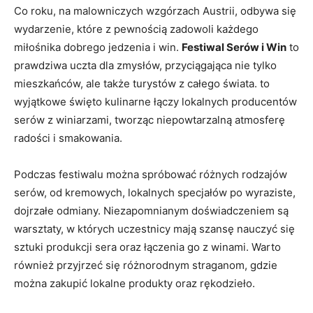
Co roku, na malowniczych wzgórzach Austrii, odbywa się
wydarzenie, które z pewnością zadowoli każdego
miłośnika dobrego jedzenia i ⁢win.‌
Festiwal Serów i Win
to
prawdziwa uczta dla zmysłów, przyciągająca nie tylko
mieszkańców, ale ‌także turystów z całego ​świata. to
wyjątkowe święto kulinarne łączy lokalnych⁢ producentów
serów z winiarzami, tworząc niepowtarzalną atmosferę
radości i smakowania.
Podczas ⁢festiwalu można ‌spróbować różnych rodzajów
serów, od kremowych, lokalnych specjałów po wyraziste,
dojrzałe odmiany. Niezapomnianym doświadczeniem są
warsztaty, w których uczestnicy mają szansę ​nauczyć się
sztuki produkcji sera oraz⁤ łączenia go z winami. Warto
również⁤ przyjrzeć się różnorodnym straganom, gdzie⁤
można zakupić lokalne produkty oraz​ rękodzieło.