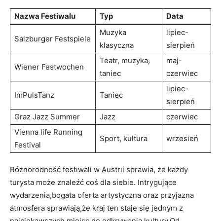
Nazwa Festiwalu
Typ
Data
Muzyka
lipiec-
Salzburger Festspiele
klasyczna
sierpień
Teatr, muzyka,
maj-
Wiener Festwochen
‌taniec
czerwiec
lipiec-
ImPulsTanz
Taniec
sierpień
Graz Jazz Summer
Jazz
czerwiec
Vienna ⁤life Running
Sport, kultura
wrzesień
Festival
Różnorodność festiwali w Austrii sprawia, że każdy
‍turysta może znaleźć ⁣coś dla ‌siebie. Intrygujące
wydarzenia,bogata oferta artystyczna oraz przyjazna
atmosfera ⁣sprawiają,że kraj ten staje się jednym z
najciekawszych miejsc do odkrywania kultury.Od