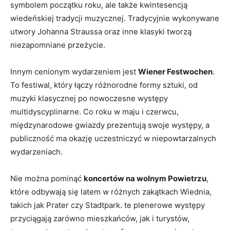
symbolem początku roku, ale także kwintesencją
wiedeńskiej tradycji muzycznej.⁢ Tradycyjnie wykonywane
utwory Johanna Straussa oraz‍ inne klasyki tworzą
niezapomniane​ przeżycie.
Innym cenionym wydarzeniem jest
Wiener Festwochen
.‌
To festiwal, który łączy różnorodne ⁣formy ‍sztuki, od
muzyki klasycznej po‍ nowoczesne występy
multidyscyplinarne. Co roku w maju i czerwcu,
międzynarodowe ​gwiazdy​ prezentują ⁢swoje​ występy, a
publiczność ma okazję uczestniczyć w ‍niepowtarzalnych
wydarzeniach.
Nie można pominąć
koncertów na‌ wolnym ⁤Powietrzu
,
które odbywają się latem w różnych zakątkach ‌Wiednia,
takich jak ​Prater czy Stadtpark. ‌te plenerowe występy
przyciągają zarówno mieszkańców, jak‌ i turystów,