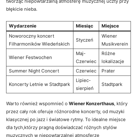
tworząc⁤ niepowtarzalną atmosferę muzycznej uczty przy
‌błękicie nieba.
Wydarzenie
Miesiąc
Miejsce
Noworoczny koncert
Wiener
Styczeń
Filharmoników Wiedeńskich
Musikverein
Maj-
Różne
Wiener Festwochen
Czerwiec
‌lokalizacje
Summer Night Concert
Czerwiec
Prater
Lipiec-
Koncerty Letnie w Stadtpark
Stadtpark
sierpień
Warto ⁣również wspomnieć o
Wiener Konzerthaus
, który
przez cały rok oferuje różnorodne koncerty, od muzyki​
klasycznej po jazz i światowe⁢ rytmy. To idealne miejsce
dla ⁤tych,którzy pragną⁤ doświadczać różnych stylów
⁣muzycznych ⁣w niepowtarzalnej atmosferze